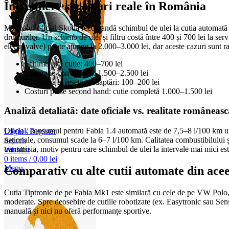
Întreținere și costuri reale în România
Manualul oficial Skoda recomandă schimbul de ulei la cutia automată l
drumurilor. Un schimb de ulei și filtru costă între 400 și 700 lei la se
electrovalve) poate ajunge la 2.000–3.000 lei, dar aceste cazuri sunt r
Schimb ulei cutie: 400–700 lei
Reparație convertizor: 1.500–2.500 lei
Diagnoză și resetare adaptări: 100–200 lei
Costuri piese second hand: cutie completă 1.000–1.500 lei
Analiză detaliată: date oficiale vs. realitate româneas
Oficial, consumul pentru Fabia 1.4 automată este de 7,5–8 l/100 km u
Login / Register
naționale, consumul scade la 6–7 l/100 km. Calitatea combustibilului și 
Search
transmisia, motiv pentru care schimbul de ulei la intervale mai mici e
Wishlist
0
items
/
0,00
lei
Menu
Comparativ cu alte cutii automate din ace
Cutia Tiptronic de pe Fabia Mk1 este similară cu cele de pe VW Polo, 
moderate. Spre deosebire de cutiile robotizate (ex. Easytronic sau Sen
manuală și nici nu oferă performanțe sportive.