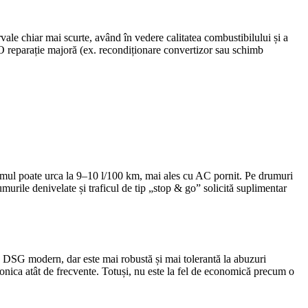
le chiar mai scurte, având în vedere calitatea combustibilului și a
. O reparație majoră (ex. recondiționare convertizor sau schimb
umul poate urca la 9–10 l/100 km, mai ales cu AC pornit. Pe drumuri
murile denivelate și traficul de tip „stop & go” solicită suplimentar
n DSG modern, dar este mai robustă și mai tolerantă la abuzuri
onica atât de frecvente. Totuși, nu este la fel de economică precum o