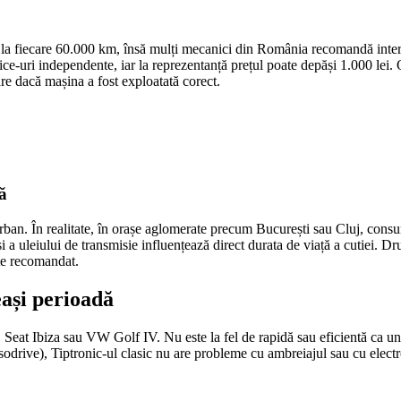
a fiecare 60.000 km, însă mulți mecanici din România recomandă interva
rvice-uri independente, iar la reprezentanță prețul poate depăși 1.000 lei
are dacă mașina a fost exploatată corect.
că
rban. În realitate, în orașe aglomerate precum București sau Cluj, cons
a uleiului de transmisie influențează direct durata de viață a cutiei. Dru
ste recomandat.
eași perioadă
Seat Ibiza sau VW Golf IV. Nu este la fel de rapidă sau eficientă ca u
sodrive), Tiptronic-ul clasic nu are probleme cu ambreiajul sau cu electr