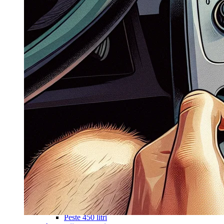
Navigație Mercedes W203
Navigație Mercedes W204
Navigație Mercedes W211
Navigație Mercedes Sprinter
Passat
Navigație Passat B5
Navigație Passat B5 5
Navigație Passat B6
Navigație Passat B7
Navigație Passat B8
Navigație Passat CC
Skoda
Navigație Skoda Fabia 1
Navigație Skoda Fabia 2
Navigație Skoda Octavia 1
Navigație Skoda Octavia 2
Navigație Skoda Octavia 3
Navigație Skoda Rapid
Navigație Skoda Superb 1
Navigație Skoda Superb 2
Navigație Toyota Avensis T25
Portbagaj Plafon Auto
Sub 350 Litri
Peste 350 Litri
Peste 450 litri