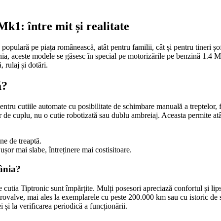
k1: între mit și realitate
pulară pe piața românească, atât pentru familii, cât și pentru tineri șof
ia, aceste modele se găsesc în special pe motorizările pe benzină 1.4 MPI
 rulaj și dotări.
ă?
tru cutiile automate cu posibilitate de schimbare manuală a treptelor, f
de cuplu, nu o cutie robotizată sau dublu ambreiaj. Aceasta permite atâ
ine de treaptă.
or mai slabe, întreținere mai costisitoare.
mânia?
utia Tiptronic sunt împărțite. Mulți posesori apreciază confortul și lips
ectrovalve, mai ales la exemplarele cu peste 200.000 km sau cu istoric de
și la verificarea periodică a funcționării.