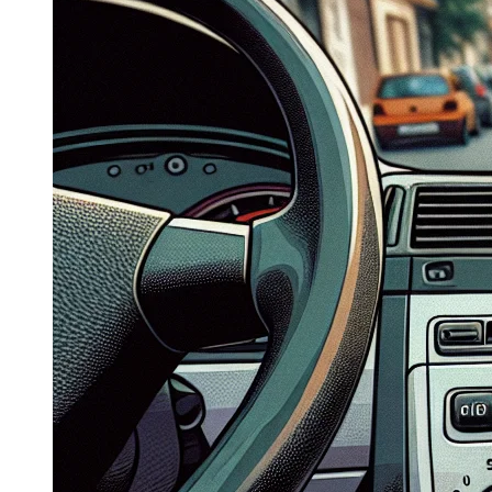
Dacia Duster
Navigatie Duster 2011
Navigatie Duster 2019
Audi
Navigatie Audi A3 8p
Navigatie Audi A4
Navigatie Audi A4 B6
Navigatie Audi A4 B7
Navigatie Audi A4 B8
Navigatie Audi A5
Navigatie Audi A6 C5
Navigatie Audi A6 C6
Navigatie Audi A6 C7
Navigatie Audi Q5
Ford
Navigație Ford Fiesta
Navigație Ford Focus 1
Navigație Ford Focus 2
Navigație Ford Focus MK3
Navigație Ford Mondeo MK3
Navigație Ford Mondeo MK4
Navigație Ford Transit
Mercedes
Navigație Mercedes C Class W203
Navigație Mercedes C Class W204