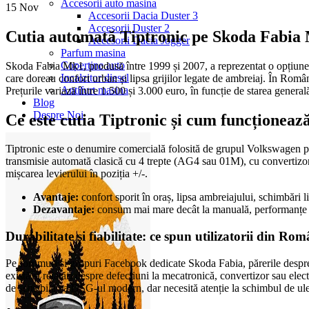
Accesorii auto masina
15
Nov
Accesorii Dacia Duster 3
Accesorii Duster 2
Cutia automată Tiptronic pe Skoda Fabia M
Accesorii Dacia Jogger
Parfum masina
Copertine auto
Skoda Fabia Mk1, produsă între 1999 și 2007, a reprezentat o opțiune po
Incalzitor diesel
care doreau confort urban și lipsa grijilor legate de ambreiaj. În Român
Antifurt masina
Prețurile variază între 1.500 și 3.000 euro, în funcție de starea generală,
Blog
Despre Noi
Ce este cutia Tiptronic și cum funcționeaz
Tiptronic este o denumire comercială folosită de grupul Volkswagen pen
transmisie automată clasică cu 4 trepte (AG4 sau 01M), cu convertizor 
mișcarea levierului în poziția +/-.
Avantaje:
confort sporit în oraș, lipsa ambreiajului, schimbări l
Dezavantaje:
consum mai mare decât la manuală, performanțe uș
Durabilitate și fiabilitate: ce spun utilizatorii din Ro
Pe forumuri și grupuri Facebook dedicate Skoda Fabia, părerile despre c
există și relatări despre defecțiuni la mecatronică, convertizor sau el
de sensibilă ca DSG-ul modern, dar necesită atenție la schimbul de ulei 