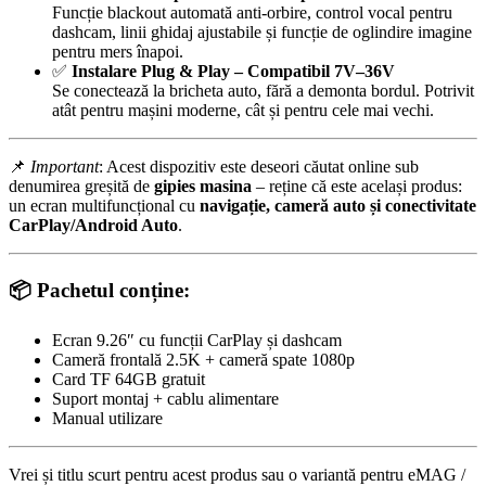
Funcție blackout automată anti-orbire, control vocal pentru
dashcam, linii ghidaj ajustabile și funcție de oglindire imagine
pentru mers înapoi.
✅
Instalare Plug & Play – Compatibil 7V–36V
Se conectează la bricheta auto, fără a demonta bordul. Potrivit
atât pentru mașini moderne, cât și pentru cele mai vechi.
📌
Important
: Acest dispozitiv este deseori căutat online sub
denumirea greșită de
gipies masina
– reține că este același produs:
un ecran multifuncțional cu
navigație, cameră auto și conectivitate
CarPlay/Android Auto
.
📦 Pachetul conține:
Ecran 9.26″ cu funcții CarPlay și dashcam
Cameră frontală 2.5K + cameră spate 1080p
Card TF 64GB gratuit
Suport montaj + cablu alimentare
Manual utilizare
Vrei și titlu scurt pentru acest produs sau o variantă pentru eMAG /