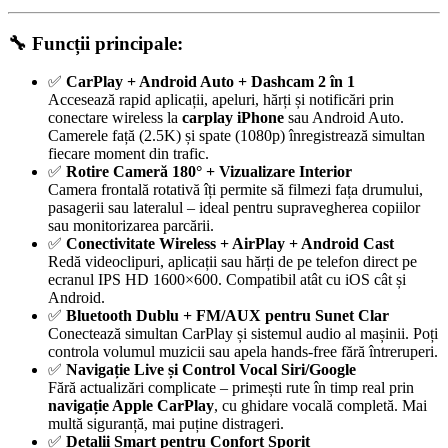
🔧
Funcții principale:
✅
CarPlay + Android Auto + Dashcam 2 în 1
Accesează rapid aplicații, apeluri, hărți și notificări prin
conectare wireless la
carplay iPhone
sau Android Auto.
Camerele față (2.5K) și spate (1080p) înregistrează simultan
fiecare moment din trafic.
✅
Rotire Cameră 180° + Vizualizare Interior
Camera frontală rotativă îți permite să filmezi fața drumului,
pasagerii sau lateralul – ideal pentru supravegherea copiilor
sau monitorizarea parcării.
✅
Conectivitate Wireless + AirPlay + Android Cast
Redă videoclipuri, aplicații sau hărți de pe telefon direct pe
ecranul IPS HD 1600×600. Compatibil atât cu iOS cât și
Android.
✅
Bluetooth Dublu + FM/AUX pentru Sunet Clar
Conectează simultan CarPlay și sistemul audio al mașinii. Poți
controla volumul muzicii sau apela hands-free fără întreruperi.
✅
Navigație Live și Control Vocal Siri/Google
Fără actualizări complicate – primești rute în timp real prin
navigație Apple CarPlay
, cu ghidare vocală completă. Mai
multă siguranță, mai puține distrageri.
✅
Detalii Smart pentru Confort Sporit