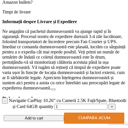
Amazon bullets?
Timpi de livrare
Informații despre Livrare și Expediere
Ne angajăm că pachetul dumneavoastră va ajunge rapid și în
siguranță. Procesul nostru de expediere durează 3-4 zile lucrătoare,
folosind transportatori de încredere precum Fan Courier și UPS.
Imediat ce comanda dumneavoastră este plasată, lucrăm cu sârguință
pentru a o expedia cât mai repede posibil. Veți primi un număr de
urmărire de îndată ce coletul dumneavoastră este în drum,
permițându-vă să monitorizați călătoria acestuia până la ușa
dumneavoastră. Vă rugăm să rețineți că timpul de expediere poate
varia ușor în funcție de locația dumneavoastră și factori externi, cum
ar fi sărbătorile legale. Apreciem înțelegerea dumneavoastră și
suntem aici pentru a asista cu orice întrebări sau preocupări legate de
expedierea dumneavoastră.
Related products
Navigatie CarPlay 10.26” cu Cameră 2.5K Față/Spate, Bluetooth
și Card 64GB quantity
Add to cart
CUMPARA ACUM