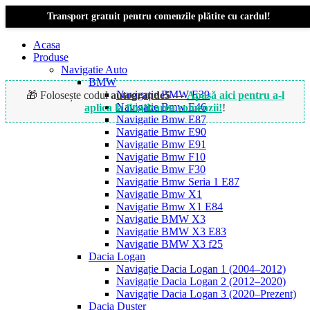
Transport gratuit pentru comenzile plătite cu cardul!
Acasa
Produse
Navigatie Auto
BMW
Navigație BMW E39
🎁 Folosește codul
autogrande5
—
Apasă aici pentru a-l
Navigatie Bmw E46
aplica la finalizarea comenzii!
!
Navigatie Bmw E87
Navigatie Bmw E90
Navigatie Bmw E91
Navigatie Bmw F10
Navigatie Bmw F30
Navigatie Bmw Seria 1 E87
Navigatie Bmw X1
Navigatie Bmw X1 E84
Navigatie BMW X3
Navigatie BMW X3 E83
Navigatie BMW X3 f25
Dacia Logan
Navigație Dacia Logan 1 (2004–2012)
Navigație Dacia Logan 2 (2012–2020)
Navigație Dacia Logan 3 (2020–Prezent)
Dacia Duster