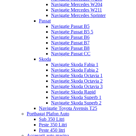
Navigație Mercedes W204
Navigație Mercedes W211
Navigație Mercedes Sprinter
Passat
Navigație Passat B5
Navigație Passat B5 5
Navigație Passat B6
Navigație Passat B7
Navigație Passat B8
Navigație Passat CC
Skoda
Navigație Skoda Fabia 1
Navigație Skoda Fabia 2
Navigație Skoda Octavia 1
Navigație Skoda Octavia 2
Navigație Skoda Octavia 3
Navigație Skoda Rapid
Navigație Skoda Superb 1
Navigație Skoda Superb 2
Navigație Toyota Avensis T25
Portbagaj Plafon Auto
Sub 350 Litri
Peste 350 Litri
Peste 450 litri
Accesorii auto masina