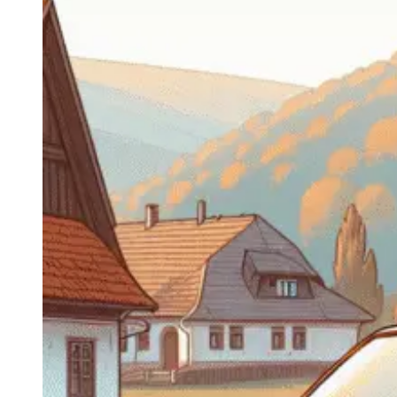
Navigatie Duster 2011
Navigatie Duster 2019
Audi
Navigatie Audi A3 8p
Navigatie Audi A4
Navigatie Audi A4 B6
Navigatie Audi A4 B7
Navigatie Audi A4 B8
Navigatie Audi A5
Navigatie Audi A6 C5
Navigatie Audi A6 C6
Navigatie Audi A6 C7
Navigatie Audi Q5
Ford
Navigație Ford Fiesta
Navigație Ford Focus 1
Navigație Ford Focus 2
Navigație Ford Focus MK3
Navigație Ford Mondeo MK3
Navigație Ford Mondeo MK4
Navigație Ford Transit
Mercedes
Navigație Mercedes C Class W203
Navigație Mercedes C Class W204
Navigație Mercedes W203