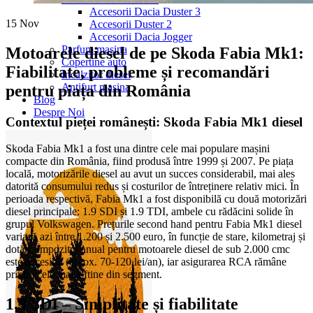
Accesorii Dacia Duster 3
15
Nov
Accesorii Duster 2
Accesorii Dacia Jogger
Parfum masina
Motoarele diesel de pe Skoda Fabia Mk1:
Copertine auto
Fiabilitate, probleme și recomandări
Incalzitor diesel
Antifurt masina
pentru piața din România
Blog
Despre Noi
Contextul pieței românești: Skoda Fabia Mk1 diesel
Skoda Fabia Mk1 a fost una dintre cele mai populare mașini
compacte din România, fiind produsă între 1999 și 2007. Pe piața
locală, motorizările diesel au avut un succes considerabil, mai ales
datorită consumului redus și costurilor de întreținere relativ mici. În
perioada respectivă, Fabia Mk1 a fost disponibilă cu două motorizări
diesel principale: 1.9 SDI și 1.9 TDI, ambele cu rădăcini solide în
grupul Volkswagen. Prețurile second hand pentru Fabia Mk1 diesel
variază azi între 1.200 și 2.500 euro, în funcție de stare, kilometraj și
dotări. Impozitul anual pentru motoarele diesel de sub 2.000 cmc
este accesibil (aprox. 70-120 lei/an), iar asigurarea RCA rămâne
printre cele mai ieftine din segment.
1.9 SDI – Simplitate și fiabilitate