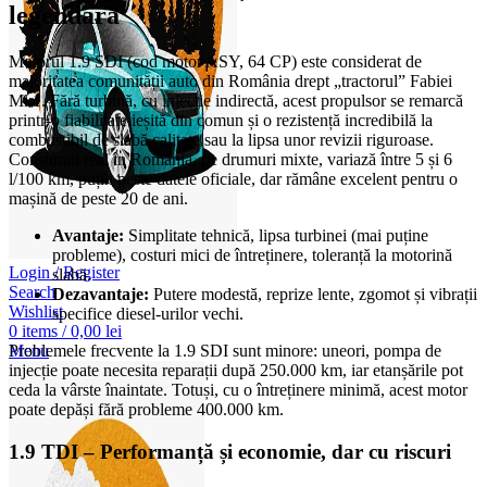
legendară
Motorul 1.9 SDI (cod motor ASY, 64 CP) este considerat de
majoritatea comunității auto din România drept „tractorul” Fabiei
Mk1. Fără turbină, cu injecție indirectă, acest propulsor se remarcă
printr-o fiabilitate ieșită din comun și o rezistență incredibilă la
combustibil de slabă calitate sau la lipsa unor revizii riguroase.
Consumul real în România, pe drumuri mixte, variază între 5 și 6
l/100 km, puțin peste datele oficiale, dar rămâne excelent pentru o
mașină de peste 20 de ani.
Avantaje:
Simplitate tehnică, lipsa turbinei (mai puține
probleme), costuri mici de întreținere, toleranță la motorină
Login / Register
slabă.
Search
Dezavantaje:
Putere modestă, reprize lente, zgomot și vibrații
Wishlist
specifice diesel-urilor vechi.
0
items
/
0,00
lei
Menu
Problemele frecvente la 1.9 SDI sunt minore: uneori, pompa de
injecție poate necesita reparații după 250.000 km, iar etanșările pot
ceda la vârste înaintate. Totuși, cu o întreținere minimă, acest motor
poate depăși fără probleme 400.000 km.
1.9 TDI – Performanță și economie, dar cu riscuri