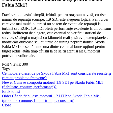
Fabia Mk1?
Dacă vrei o mașină simplă, ieftină, pentru oraș sau navetă, cu risc
minim de reparații scumpe, 1.9 SDI este alegerea logică. Pentru cei
care vor mai multă putere și nu se tem de eventuale reparații la
turbină sau EGR, 1.9 TDI oferă performanțe excelente la un consum
redus. Indiferent de alegere, este esențial să verifici istoricul de
service, să alegi o mașină cu kilometri reali și să eviți exemplarele cu
modificări dubioase sau cu urme de tuning neprofesionist. Skoda
Fabia Mk1 diesel rămâne una dintre cele mai bune opțiuni pentru
buget redus, atâta timp cât știi la ce să fii atent și alegi motorul
potrivit nevoilor tale.
Post Views:
300
Tags:
Ce motoare diesel de pe Skoda Fabia Mk1 sunt considerate reușite și
care au probleme frecvente?
Newer
Cum se comportă motorul 1.9 SDI pe Skoda Fabia Mk1
(fiabilitate, consum, performanță)?
Back to list
Older
Cât de fiabil este motorul 1.2 HTP pe Skoda Fabia Mk1
(probleme comune, lanț distribuție, consum)?
Close