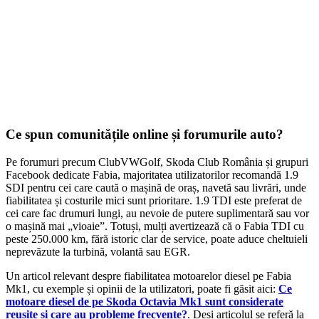
ADD TO CART
Ce spun comunitățile online și forumurile auto?
Pe forumuri precum ClubVWGolf, Skoda Club România și grupuri
Facebook dedicate Fabia, majoritatea utilizatorilor recomandă 1.9
SDI pentru cei care caută o mașină de oraș, navetă sau livrări, unde
fiabilitatea și costurile mici sunt prioritare. 1.9 TDI este preferat de
cei care fac drumuri lungi, au nevoie de putere suplimentară sau vor
o mașină mai „vioaie”. Totuși, mulți avertizează că o Fabia TDI cu
peste 250.000 km, fără istoric clar de service, poate aduce cheltuieli
neprevăzute la turbină, volantă sau EGR.
Un articol relevant despre fiabilitatea motoarelor diesel pe Fabia
Mk1, cu exemple și opinii de la utilizatori, poate fi găsit aici:
Ce
motoare diesel de pe Skoda Octavia Mk1 sunt considerate
reușite și care au probleme frecvente?
. Deși articolul se referă la