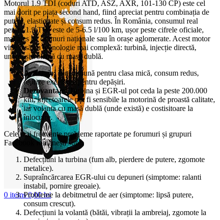
Motorul 1.9 TDI (coduri ATD, ASZ, AXR, 101-130 CP) este cel
mai dorit pe piața second hand, fiind apreciat pentru combinația de
putere, elasticitate și consum redus. În România, consumul real
pentru 1.9 TDI este de 5-6.5 l/100 km, ușor peste cifrele oficiale,
mai ales pe drumuri naționale sau în orașe aglomerate. Acest motor
vine însă cu tehnologie mai complexă: turbină, injecție directă,
uneori și volantă cu masă dublă.
Avantaje:
Putere bună pentru clasa mică, consum redus,
reprize excelente pentru depășiri.
Dezavantaje:
Turbina și EGR-ul pot ceda la peste 200.000
km, injectoarele pot fi sensibile la motorină de proastă calitate,
iar volanta cu masă dublă (unde există) e costisitoare la
înlocuire.
Cele mai frecvente probleme raportate pe forumuri și grupuri
Facebook românești sunt:
Defecțiuni la turbina (fum alb, pierdere de putere, zgomote
metalice).
Supraîncărcarea EGR-ului cu depuneri (simptome: ralanti
instabil, pornire greoaie).
Probleme la debitmetrul de aer (simptome: lipsă putere,
0
items
0,00
lei
consum crescut).
Defecțiuni la volantă (bătăi, vibrații la ambreiaj, zgomote la