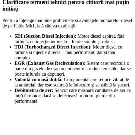
Clarificare termeni tehnici pentru cititorii mai puțin
inițiați
Pentru a înțelege mai bine problemele și avantajele motoarelor diesel
de pe Fabia Mk1, iată câteva explicații:
SDI (Suction Diesel Injection):
Motor diesel aspirat, fără
turbină, cu injecție indirectă – foarte simplu și robust.
TDI (Turbocharged Direct Injection):
Motor diesel cu
turbină și injecție directă – mai performant, dar și mai
complex.
EGR (Exhaust Gas Recirculation):
Sistem care recirculă o
parte din gazele de eșapament pentru a reduce emisiile, dar se
poate înfunda cu depuneri.
Volantă cu masă dublă:
Componentă care reduce vibrațiile
la ambreiaj, dar este scumpă la înlocuire și sensibilă la șocuri.
Debitmetru de aer:
Senzor care măsoară cantitatea de aer ce
intră în motor; dacă se defectează, motorul pierde din
performanță.