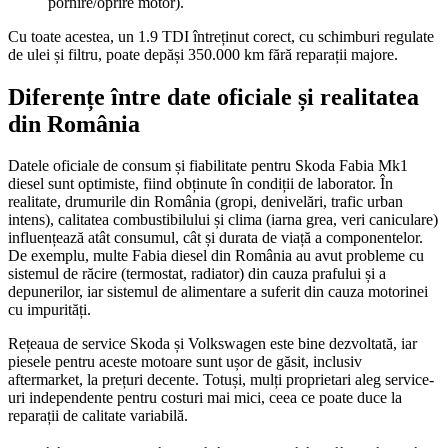
pornire/oprire motor).
Cu toate acestea, un 1.9 TDI întreținut corect, cu schimburi regulate
de ulei și filtru, poate depăși 350.000 km fără reparații majore.
Diferențe între date oficiale și realitatea
din România
Datele oficiale de consum și fiabilitate pentru Skoda Fabia Mk1
diesel sunt optimiste, fiind obținute în condiții de laborator. În
realitate, drumurile din România (gropi, denivelări, trafic urban
intens), calitatea combustibilului și clima (iarna grea, veri caniculare)
influențează atât consumul, cât și durata de viață a componentelor.
De exemplu, multe Fabia diesel din România au avut probleme cu
sistemul de răcire (termostat, radiator) din cauza prafului și a
depunerilor, iar sistemul de alimentare a suferit din cauza motorinei
cu impurități.
Rețeaua de service Skoda și Volkswagen este bine dezvoltată, iar
piesele pentru aceste motoare sunt ușor de găsit, inclusiv
aftermarket, la prețuri decente. Totuși, mulți proprietari aleg service-
uri independente pentru costuri mai mici, ceea ce poate duce la
reparații de calitate variabilă.