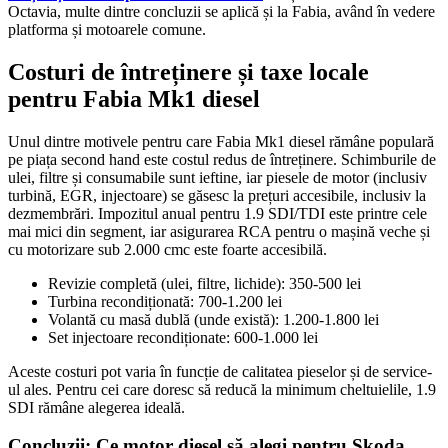
Octavia, multe dintre concluzii se aplică și la Fabia, având în vedere
platforma și motoarele comune.
Costuri de întreținere și taxe locale
pentru Fabia Mk1 diesel
Unul dintre motivele pentru care Fabia Mk1 diesel rămâne populară
pe piața second hand este costul redus de întreținere. Schimburile de
ulei, filtre și consumabile sunt ieftine, iar piesele de motor (inclusiv
turbină, EGR, injectoare) se găsesc la prețuri accesibile, inclusiv la
dezmembrări. Impozitul anual pentru 1.9 SDI/TDI este printre cele
mai mici din segment, iar asigurarea RCA pentru o mașină veche și
cu motorizare sub 2.000 cmc este foarte accesibilă.
Revizie completă (ulei, filtre, lichide): 350-500 lei
Turbina recondiționată: 700-1.200 lei
Volantă cu masă dublă (unde există): 1.200-1.800 lei
Set injectoare recondiționate: 600-1.000 lei
Aceste costuri pot varia în funcție de calitatea pieselor și de service-
ul ales. Pentru cei care doresc să reducă la minimum cheltuielile, 1.9
SDI rămâne alegerea ideală.
Concluzii: Ce motor diesel să alegi pentru Skoda