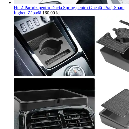
Husă Parbriz pentru Dacia Spring pentru Gheață, Praf, Soare,
Îngheț, Zăpadă
160,00
lei