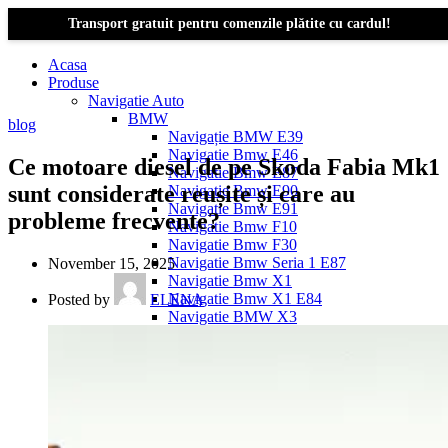
Transport gratuit pentru comenzile plătite cu cardul!
Acasa
Produse
Navigatie Auto
BMW
blog
Navigație BMW E39
Navigatie Bmw E46
Ce motoare diesel de pe Skoda Fabia Mk1
Navigatie Bmw E87
sunt considerate reușite și care au
Navigatie Bmw E90
Navigatie Bmw E91
probleme frecvente?
Navigatie Bmw F10
Navigatie Bmw F30
Navigatie Bmw Seria 1 E87
November 15, 2025
Navigatie Bmw X1
Navigatie Bmw X1 E84
Posted by
ELENA
Navigatie BMW X3
Navigatie BMW X3 E83
Navigatie BMW X3 f25
Dacia Logan
Navigație Dacia Logan 1 (2004–2012)
Navigație Dacia Logan 2 (2012–2020)
Navigație Dacia Logan 3 (2020–Prezent)
Dacia Duster