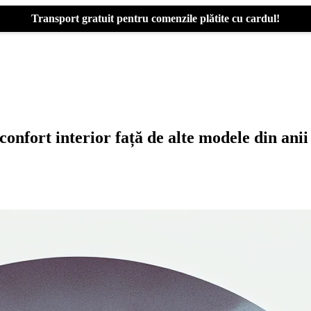
Transport gratuit pentru comenzile plătite cu cardul!
onfort interior față de alte modele din ani