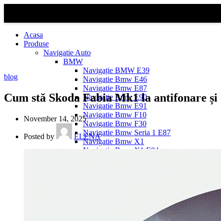
Acasa
Produse
Navigatie Auto
BMW
Navigație BMW E39
blog
Navigatie Bmw E46
Navigatie Bmw E87
Cum stă Skoda Fabia Mk1 la antifonare și c
Navigatie Bmw E90
Navigatie Bmw E91
Navigatie Bmw F10
November 14, 2025
Navigatie Bmw F30
Navigatie Bmw Seria 1 E87
Posted by
ELENA
Navigatie Bmw X1
Navigatie Bmw X1 E84
Navigatie BMW X3
Navigatie BMW X3 E83
Navigatie BMW X3 f25
Dacia Logan
Navigație Dacia Logan 1 (2004–2012)
Navigație Dacia Logan 2 (2012–2020)
Navigație Dacia Logan 3 (2020–Prezent)