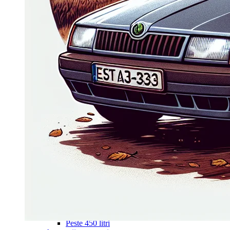
Navigație Mercedes W203
Navigație Mercedes W204
Navigație Mercedes W211
Navigație Mercedes Sprinter
Passat
Navigație Passat B5
Navigație Passat B5 5
Navigație Passat B6
Navigație Passat B7
Navigație Passat B8
Navigație Passat CC
Skoda
Navigație Skoda Fabia 1
Navigație Skoda Fabia 2
Navigație Skoda Octavia 1
Navigație Skoda Octavia 2
Navigație Skoda Octavia 3
Navigație Skoda Rapid
Navigație Skoda Superb 1
Navigație Skoda Superb 2
Navigație Toyota Avensis T25
Portbagaj Plafon Auto
Sub 350 Litri
Peste 350 Litri
Peste 450 litri