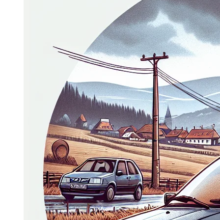
Dacia Duster
Navigatie Duster 2011
Navigatie Duster 2019
Audi
Navigatie Audi A3 8p
Navigatie Audi A4
Navigatie Audi A4 B6
Navigatie Audi A4 B7
Navigatie Audi A4 B8
Navigatie Audi A5
Navigatie Audi A6 C5
Navigatie Audi A6 C6
Navigatie Audi A6 C7
Navigatie Audi Q5
Ford
Navigație Ford Fiesta
Navigație Ford Focus 1
Navigație Ford Focus 2
Navigație Ford Focus MK3
Navigație Ford Mondeo MK3
Navigație Ford Mondeo MK4
Navigație Ford Transit
Mercedes
Navigație Mercedes C Class W203
Navigație Mercedes C Class W204