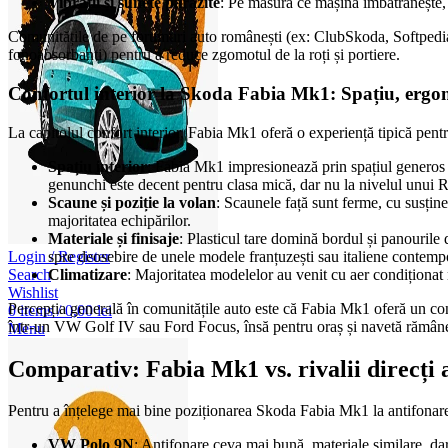
Vibrații și sunete parazite
: Pe măsură ce mașina îmbătrânește, a
Comunitățile de pe forumuri auto românești (ex: ClubSkoda, Softpedia) 
fonoabsorbanti) pentru a reduce zgomotul de la roți și portiere.
Confortul interior la Skoda Fabia Mk1: Spațiu, ergo
La capitolul confort interior, Fabia Mk1 oferă o experiență tipică pent
Spațiu interior
: Fabia Mk1 impresionează prin spațiul generos pen
genunchi este decent pentru clasa mică, dar nu la nivelul unui 
Scaune și poziție la volan
: Scaunele față sunt ferme, cu susține
majoritatea echipărilor.
Materiale și finisaje
: Plasticul tare domină bordul și panourile
spre deosebire de unele modele franțuzești sau italiene contemp
Login / Register
Climatizare
: Majoritatea modelelor au venit cu aer condiționat 
Search
Wishlist
Percepția generală în comunitățile auto este că Fabia Mk1 oferă un con
0
items
/
0,00
lei
într-un VW Golf IV sau Ford Focus, însă pentru oraș și navetă rămâne 
Menu
Comparativ: Fabia Mk1 vs. rivalii direcți 
Pentru a înțelege mai bine poziționarea Skoda Fabia Mk1 la antifonare 
VW Polo 9N
: Antifonare ceva mai bună, materiale similare, dar