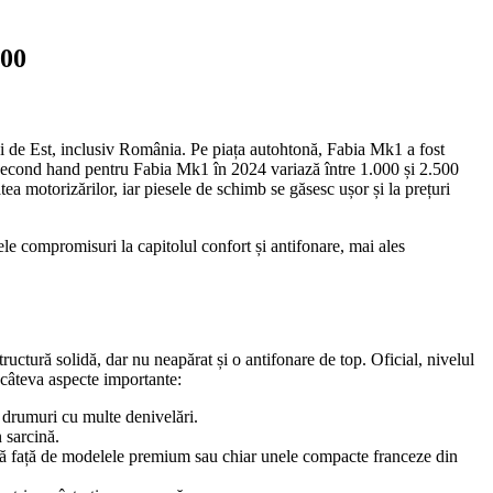
000
i de Est, inclusiv România. Pe piața autohtonă, Fabia Mk1 a fost
 second hand pentru Fabia Mk1 în 2024 variază între 1.000 și 2.500
tea motorizărilor, iar piesele de schimb se găsesc ușor și la prețuri
ele compromisuri la capitolul confort și antifonare, mai ales
tură solidă, dar nu neapărat și o antifonare de top. Oficial, nivelul
 câteva aspecte importante:
u drumuri cu multe denivelări.
 sarcină.
estă față de modelele premium sau chiar unele compacte franceze din