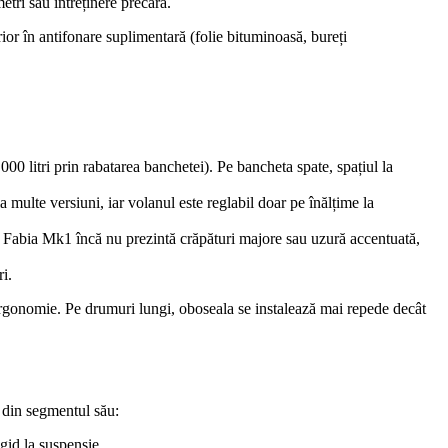
etri sau întreținere precară.
or în antifonare suplimentară (folie bituminoasă, bureți
000 litri prin rabatarea banchetei). Pe bancheta spate, spațiul la
a multe versiuni, iar volanul este reglabil doar pe înălțime la
lte Fabia Mk1 încă nu prezintă crăpături majore sau uzură accentuată,
i.
 ergonomie. Pe drumuri lungi, oboseala se instalează mai repede decât
e din segmentul său:
igid la suspensie.