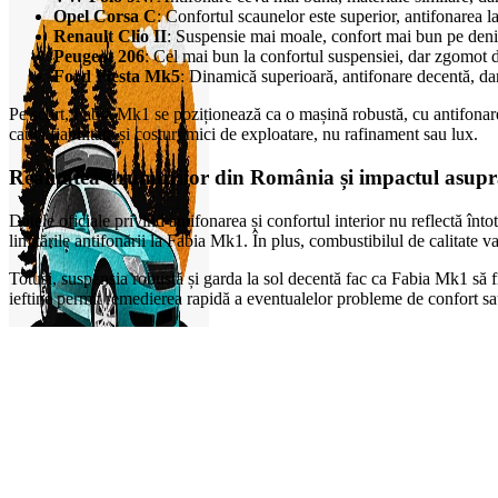
Opel Corsa C
: Confortul scaunelor este superior, antifonarea la
Renault Clio II
: Suspensie mai moale, confort mai bun pe denivel
Peugeot 206
: Cel mai bun la confortul suspensiei, dar zgomot de 
Ford Fiesta Mk5
: Dinamică superioară, antifonare decentă, dar
Pe scurt, Fabia Mk1 se poziționează ca o mașină robustă, cu antifonare 
caută fiabilitate și costuri mici de exploatare, nu rafinament sau lux.
Realitatea drumurilor din România și impactul asupr
Datele oficiale privind antifonarea și confortul interior nu reflectă în
limitările antifonării la Fabia Mk1. În plus, combustibilul de calitate v
Totuși, suspensia robustă și garda la sol decentă fac ca Fabia Mk1 să f
ieftine permit remedierea rapidă a eventualelor probleme de confort sa
0
items
0,00
lei
On Sale