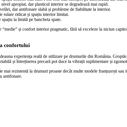
 nivel apropiat, dar plasticul interior se degradează mai rapid.
ări, dar antifonare slabă și probleme de fiabilitate la interior.
rulare ridicat și spațiu interior limitat.
 spațiu la limită pe bancheta spate.
“medie” și confort interior pragmatic, fără să exceleze la niciun capitol
a confortului
totdeauna experiența reală de utilizare pe drumurile din România. Gropile
ariabilă și întreținerea precară pot duce la vibrații suplimentare și zgomot
ie mai rezistentă la drumuri proaste decât multe modele franțuzești sau i
u antifonare.