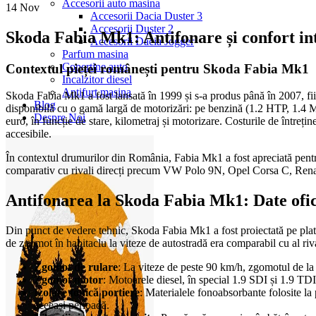
Accesorii auto masina
14
Nov
Accesorii Dacia Duster 3
Accesorii Duster 2
Skoda Fabia Mk1: Antifonare și confort in
Accesorii Dacia Jogger
Parfum masina
Copertine auto
Contextul pieței românești pentru Skoda Fabia Mk1
Incalzitor diesel
Antifurt masina
Skoda Fabia Mk1 a fost lansată în 1999 și s-a produs până în 2007, fi
Blog
disponibilă cu o gamă largă de motorizări: pe benzină (1.2 HTP, 1.4 M
Despre Noi
euro, în funcție de stare, kilometraj și motorizare. Costurile de întreți
accesibile.
În contextul drumurilor din România, Fabia Mk1 a fost apreciată pentru r
comparativ cu rivali direcți precum VW Polo 9N, Opel Corsa C, Renau
Antifonarea la Skoda Fabia Mk1: Date ofici
Din punct de vedere tehnic, Skoda Fabia Mk1 a fost proiectată pe platf
de zgomot în habitaclu la viteze de autostradă era comparabil cu al riv
Zgomot de rulare
: La viteze de peste 90 km/h, zgomotul de la r
Zgomot motor
: Motoarele diesel, în special 1.9 SDI și 1.9 TDI
Izolare fonică portiere
: Materialele fonoabsorbante folosite l
aceeași perioadă.