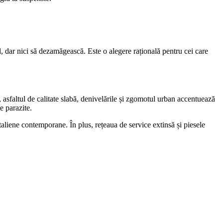
, dar nici să dezamăgească. Este o alegere rațională pentru cei care
, asfaltul de calitate slabă, denivelările și zgomotul urban accentuează
e parazite.
taliene contemporane. În plus, rețeaua de service extinsă și piesele