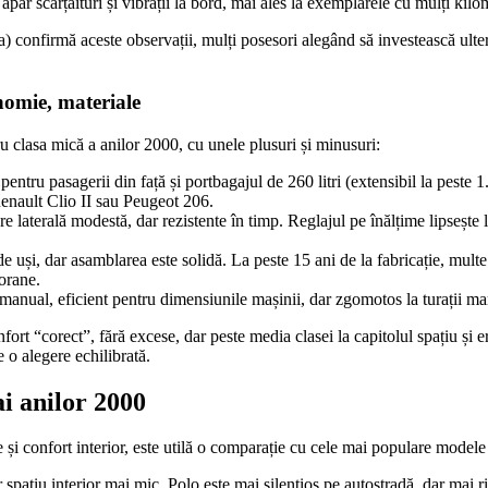
par scârțâituri și vibrații la bord, mai ales la exemplarele cu mulți kilom
confirmă aceste observații, mulți posesori alegând să investească ulteri
nomie, materiale
ru clasa mică a anilor 2000, cu unele plusuri și minusuri:
tru pasagerii din față și portbagajul de 260 litri (extensibil la peste 1.
Renault Clio II sau Peugeot 206.
re laterală modestă, dar rezistente în timp. Reglajul pe înălțime lipsește l
 de uși, dar asamblarea este solidă. La peste 15 ani de la fabricație, mu
orane.
manual, eficient pentru dimensiunile mașinii, dar zgomotos la turații mar
fort “corect”, fără excese, dar peste media clasei la capitolul spațiu și
o alegere echilibrată.
ai anilor 2000
și confort interior, este utilă o comparație cu cele mai populare model
 spațiu interior mai mic. Polo este mai silențios pe autostradă, dar mai r