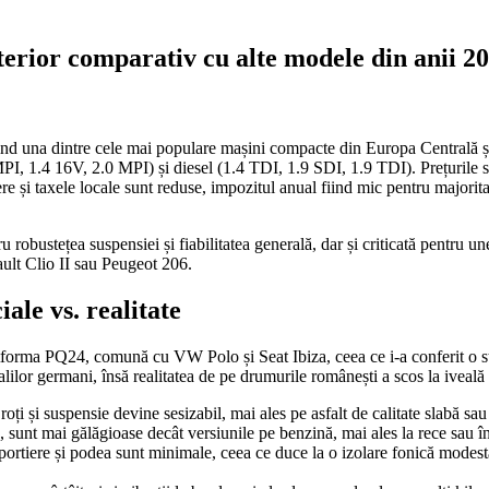
terior comparativ cu alte modele din anii 2
ind una dintre cele mai populare mașini compacte din Europa Centrală ș
PI, 1.4 16V, 2.0 MPI) și diesel (1.4 TDI, 1.9 SDI, 1.9 TDI). Prețurile
nere și taxele locale sunt reduse, impozitul anual fiind mic pentru majorita
obustețea suspensiei și fiabilitatea generală, dar și criticată pentru un
lt Clio II sau Peugeot 206.
ale vs. realitate
orma PQ24, comună cu VW Polo și Seat Ibiza, ceea ce i-a conferit o struc
alilor germani, însă realitatea de pe drumurile românești a scos la iveală
oți și suspensie devine sesizabil, mai ales pe asfalt de calitate slabă sa
, sunt mai gălăgioase decât versiunile pe benzină, mai ales la rece sau în
a portiere și podea sunt minimale, ceea ce duce la o izolare fonică mod