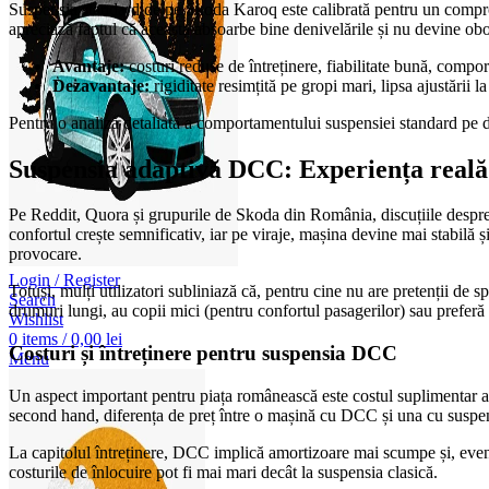
Suspensia standard de pe Skoda Karoq este calibrată pentru un compromi
apreciază faptul că aceasta absoarbe bine denivelările și nu devine obos
Avantaje:
costuri reduse de întreținere, fiabilitate bună, compor
Dezavantaje:
rigiditate resimțită pe gropi mari, lipsa ajustării
Pentru o analiză detaliată a comportamentului suspensiei standard pe d
Suspensia adaptivă DCC: Experiența reală 
Pe Reddit, Quora și grupurile de Skoda din România, discuțiile despre
confortul crește semnificativ, iar pe viraje, mașina devine mai stabilă 
provocare.
Login / Register
Totuși, mulți utilizatori subliniază că, pentru cine nu are pretenții de 
Search
drumuri lungi, au copii mici (pentru confortul pasagerilor) sau preferă
Wishlist
0
items
/
0,00
lei
Costuri și întreținere pentru suspensia DCC
Menu
Un aspect important pentru piața românească este costul suplimentar a
second hand, diferența de preț între o mașină cu DCC și una cu suspens
La capitolul întreținere, DCC implică amortizoare mai scumpe și, event
costurile de înlocuire pot fi mai mari decât la suspensia clasică.