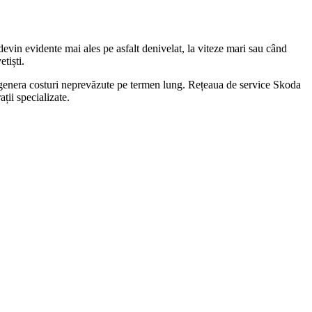
evin evidente mai ales pe asfalt denivelat, la viteze mari sau când
tiști.
oate genera costuri neprevăzute pe termen lung. Rețeaua de service Skoda
ții specializate.