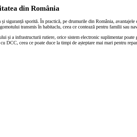
litatea din România
i siguranță sporită. În practică, pe drumurile din România, avantajele d
zgomotului transmis în habitaclu, ceea ce contează pentru familii sau nave
lului și a infrastructurii rutiere, orice sistem electronic suplimentar p
 cu DCC, ceea ce poate duce la timpi de așteptare mai mari pentru repara
Cotieră pentru Dacia Duster II...
390,46
lei