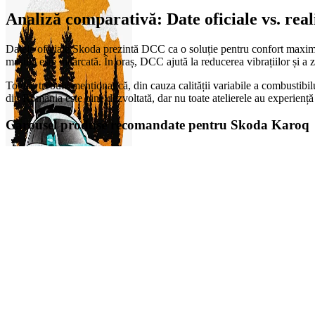
Analiză comparativă: Date oficiale vs. rea
Datele oficiale Skoda prezintă DCC ca o soluție pentru confort maxim ș
mașina este încărcată. În oraș, DCC ajută la reducerea vibrațiilor și a 
Totuși, trebuie menționat că, din cauza calității variabile a combustibi
din România este bine dezvoltată, dar nu toate atelierele au experiență
Carousel produse recomandate pentru Skoda Karoq
0
items
0,00
lei