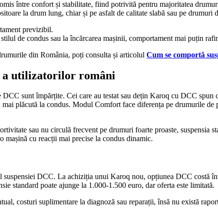
s între confort și stabilitate, fiind potrivită pentru majoritatea drum
itoare la drum lung, chiar și pe asfalt de calitate slabă sau pe drumuri d
tament previzibil.
 la stilul de condus sau la încărcarea mașinii, comportament mai puțin rafi
rumurile din România, poți consulta și articolul
Cum se comportă sus
a utilizatorilor români
 DCC sunt împărțite. Cei care au testat sau dețin Karoq cu DCC spun că 
și mai plăcută la condus. Modul Comfort face diferența pe drumurile de pr
sportivitate sau nu circulă frecvent pe drumuri foarte proaste, suspensia 
 o mașină cu reacții mai precise la condus dinamic.
l suspensiei DCC. La achiziția unui Karoq nou, opțiunea DCC costă între
ie standard poate ajunge la 1.000-1.500 euro, dar oferta este limitată.
ual, costuri suplimentare la diagnoză sau reparații, însă nu există rapo