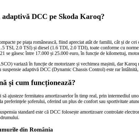
na adaptivă DCC pe Skoda Karoq?
acte pe piața românească, fiind apreciat atât de familii, cât și de cei c
1.5 TSI, 2.0 TSI) și diesel (1.6 TDI, 2.0 TDI), toate conforme cu norme
se găsesc între 17.000 și 25.000 euro, în funcție de kilometraj, motori
SCO) variază în funcție de motorizare și vechimea mașinii, dar Karoq răm
ru suspensie adaptivă DCC (Dynamic Chassis Control) este rar întâlnită,
ă și cum funcționează?
 ajusteze fermitatea amortizoarelor în timp real, prin intermediul uno
 preferințele șoferului, oferind un plus de confort sau sportivitate atun
e suspensia standard este că DCC folosește amortizoare controlate electr
a drumului.
drumurile din România