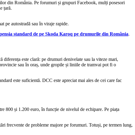
urilor din România. Pe forumuri și grupuri Facebook, mulți posesori
e țară.
nat pe autostradă sau în viraje rapide.
pensia standard de pe Skoda Karoq pe drumurile din România
.
diferența este clară: pe drumuri denivelate sau la viteze mari,
ovincie sau în oraș, unde gropile și liniile de tramvai pot fi o
standard este suficientă. DCC este apreciat mai ales de cei care fac
 800 și 1.200 euro, în funcție de nivelul de echipare. Pe piața
rtări frecvente de probleme majore pe forumuri. Totuși, pe termen lung,