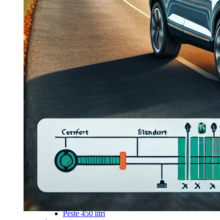
Navigație Mercedes W203
Navigație Mercedes W204
Navigație Mercedes W211
Navigație Mercedes Sprinter
Passat
Navigație Passat B5
Navigație Passat B5 5
Navigație Passat B6
Navigație Passat B7
Navigație Passat B8
Navigație Passat CC
Skoda
Navigație Skoda Fabia 1
Navigație Skoda Fabia 2
Navigație Skoda Octavia 1
Navigație Skoda Octavia 2
Navigație Skoda Octavia 3
Navigație Skoda Rapid
Navigație Skoda Superb 1
Navigație Skoda Superb 2
Navigație Toyota Avensis T25
Portbagaj Plafon Auto
Sub 350 Litri
Peste 350 Litri
Peste 450 litri