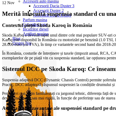
Accesorii auto masina
12
Nov
Accesorii Dacia Duster 3
Accesorii Duster 2
Merită înlocuită suspensia standard cu u
Accesorii Dacia Jogger
Parfum masina
Copertine auto
Contextul pieței Skoda Karoq în România
Incalzitor diesel
Antifurt masina
Skoda Karoq a devenit rapid unul dintre cele mai populare SUV-uri comp
Blog
Karoq este disponibil în România cu motorizări pe benzină (1.0 TSI, 
Despre Noi
28.000 euro (cu TVA), în timp ce variantele second hand din 2018-2021 
În România, costurile de întreținere și taxele (impozit anual, RCA, CA
exemplarelor de pe piață vin cu suspensia standard, iar opțiunea pent
Sistemul DCC pe Skoda Karoq: Ce înseamn
Suspensia adaptivă DCC (Dynamic Chassis Control) permite șoferului să
Practic, DCC adaptează răspunsul suspensiei la condițiile drumului și la
Pentru cei mai puțin familiarizați cu jargonul tehnic, diferența față d
deveni mai moale sau mai rigidă, în funcție de preferințe sau de stare
Avantaje și dezavantaje ale suspensiei standard pe 