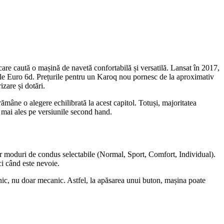
are caută o mașină de navetă confortabilă și versatilă. Lansat în 2017,
le Euro 6d. Prețurile pentru un Karoq nou pornesc de la aproximativ
zare și dotări.
âne o alegere echilibrată la acest capitol. Totuși, majoritatea
 mai ales pe versiunile second hand.
r moduri de condus selectabile (Normal, Sport, Comfort, Individual).
ci când este nevoie.
onic, nu doar mecanic. Astfel, la apăsarea unui buton, mașina poate