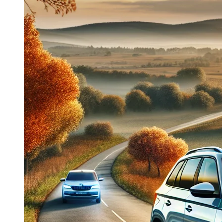
Dacia Duster
Navigatie Duster 2011
Navigatie Duster 2019
Audi
Navigatie Audi A3 8p
Navigatie Audi A4
Navigatie Audi A4 B6
Navigatie Audi A4 B7
Navigatie Audi A4 B8
Navigatie Audi A5
Navigatie Audi A6 C5
Navigatie Audi A6 C6
Navigatie Audi A6 C7
Navigatie Audi Q5
Ford
Navigație Ford Fiesta
Navigație Ford Focus 1
Navigație Ford Focus 2
Navigație Ford Focus MK3
Navigație Ford Mondeo MK3
Navigație Ford Mondeo MK4
Navigație Ford Transit
Mercedes
Navigație Mercedes C Class W203
Navigație Mercedes C Class W204