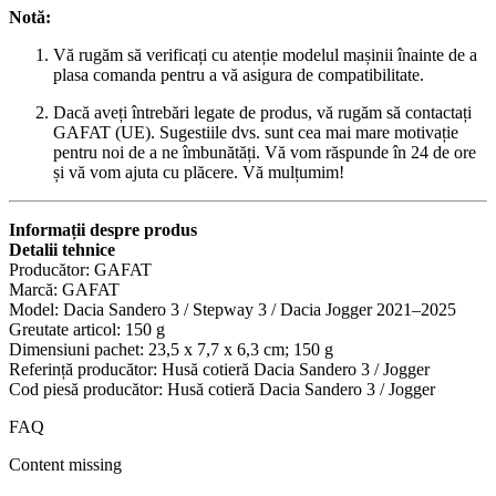
Notă:
Vă rugăm să verificați cu atenție modelul mașinii înainte de a
plasa comanda pentru a vă asigura de compatibilitate.
Dacă aveți întrebări legate de produs, vă rugăm să contactați
GAFAT (UE). Sugestiile dvs. sunt cea mai mare motivație
pentru noi de a ne îmbunătăți. Vă vom răspunde în 24 de ore
și vă vom ajuta cu plăcere. Vă mulțumim!
Informații despre produs
Detalii tehnice
Producător: ‎GAFAT
Marcă: ‎GAFAT
Model: ‎Dacia Sandero 3 / Stepway 3 / Dacia Jogger 2021–2025
Greutate articol: ‎150 g
Dimensiuni pachet: ‎23,5 x 7,7 x 6,3 cm; 150 g
Referință producător: ‎Husă cotieră Dacia Sandero 3 / Jogger
Cod piesă producător: ‎Husă cotieră Dacia Sandero 3 / Jogger
FAQ
Content missing