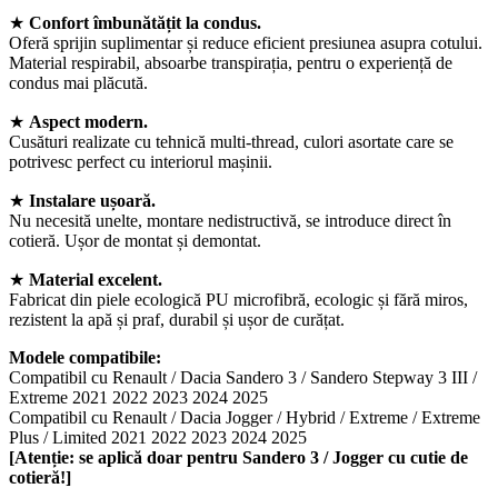
★
Confort îmbunătățit la condus.
Oferă sprijin suplimentar și reduce eficient presiunea asupra cotului.
Material respirabil, absoarbe transpirația, pentru o experiență de
condus mai plăcută.
★
Aspect modern.
Cusături realizate cu tehnică multi-thread, culori asortate care se
potrivesc perfect cu interiorul mașinii.
★
Instalare ușoară.
Nu necesită unelte, montare nedistructivă, se introduce direct în
cotieră. Ușor de montat și demontat.
★
Material excelent.
Fabricat din piele ecologică PU microfibră, ecologic și fără miros,
rezistent la apă și praf, durabil și ușor de curățat.
Modele compatibile:
Compatibil cu Renault / Dacia Sandero 3 / Sandero Stepway 3 III /
Extreme 2021 2022 2023 2024 2025
Compatibil cu Renault / Dacia Jogger / Hybrid / Extreme / Extreme
Plus / Limited 2021 2022 2023 2024 2025
[Atenție: se aplică doar pentru Sandero 3 / Jogger cu cutie de
cotieră!]