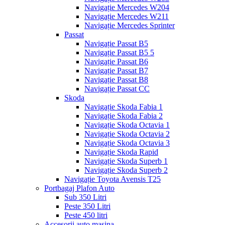
Navigație Mercedes W204
Navigație Mercedes W211
Navigație Mercedes Sprinter
Passat
Navigație Passat B5
Navigație Passat B5 5
Navigație Passat B6
Navigație Passat B7
Navigație Passat B8
Navigație Passat CC
Skoda
Navigație Skoda Fabia 1
Navigație Skoda Fabia 2
Navigație Skoda Octavia 1
Navigație Skoda Octavia 2
Navigație Skoda Octavia 3
Navigație Skoda Rapid
Navigație Skoda Superb 1
Navigație Skoda Superb 2
Navigație Toyota Avensis T25
Portbagaj Plafon Auto
Sub 350 Litri
Peste 350 Litri
Peste 450 litri
Accesorii auto masina