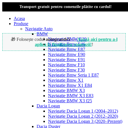
Transport gratuit pentru comenzile plătite cu cardul!
Acasa
Produse
Navigatie Auto
BMW
Navigație BMW E39
🎁 Folosește codul
autogrande5
—
Apasă aici pentru a-l
Navigatie Bmw E46
aplica la finalizarea comenzii!
!
Navigatie Bmw E87
Navigatie Bmw E90
Navigatie Bmw E91
Navigatie Bmw F10
Navigatie Bmw F30
Navigatie Bmw Seria 1 E87
Navigatie Bmw X1
Navigatie Bmw X1 E84
Navigatie BMW X3
Navigatie BMW X3 E83
Navigatie BMW X3 f25
Dacia Logan
Navigație Dacia Logan 1 (2004–2012)
Navigație Dacia Logan 2 (2012–2020)
Navigație Dacia Logan 3 (2020–Prezent)
Dacia Duster