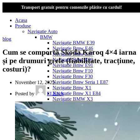
Transport gratuit pentru comenzile plătite cu cardul!
Acasa
Produse
Navigatie Auto
BMW
blog
Navigație BMW E39
Navigatie Bmw E46
Cum se comportă Skoda Karoq 4×4 iarna
Navigatie Bmw E87
și pe drumuri grele (fiabilitate, tracțiune,
Navigatie Bmw E90
Navigatie Bmw E91
costuri)?
Navigatie Bmw F10
Navigatie Bmw F30
Navigatie Bmw Seria 1 E87
November 12, 2025
Navigatie Bmw X1
Navigatie Bmw X1 E84
Posted by
ELENA
Navigatie BMW X3
Navigatie BMW X3 E83
Navigatie BMW X3 f25
Dacia Logan
Navigație Dacia Logan 1 (2004–2012)
Navigație Dacia Logan 2 (2012–2020)
Navigație Dacia Logan 3 (2020–Prezent)
Dacia Duster