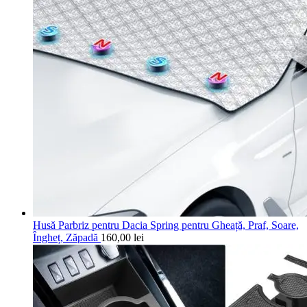
Husă Parbriz pentru Dacia Spring pentru Gheață, Praf, Soare,
Îngheț, Zăpadă
160,00
lei