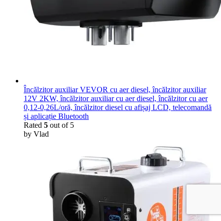
Încălzitor auxiliar VEVOR cu aer diesel, încălzitor auxiliar
12V 2KW, încălzitor auxiliar cu aer diesel, încălzitor cu aer
0,12-0,26L/oră, încălzitor diesel cu afișaj LCD, telecomandă
și aplicație Bluetooth
Rated
5
out of 5
by Vlad