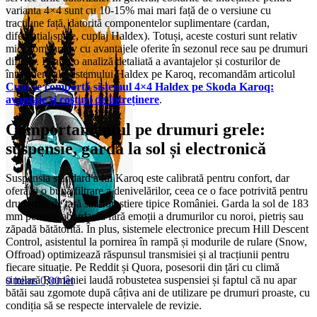
varianta 4×4 sunt cu 10-15% mai mari față de o versiune cu
tracțiune față, datorită componentelor suplimentare (cardan,
diferențial spate, cuplaj Haldex). Totuși, aceste costuri sunt relativ
mici comparativ cu avantajele oferite în sezonul rece sau pe drumuri
dificile. Pentru o analiză detaliată a avantajelor și costurilor de
întreținere ale sistemului Haldex pe Karoq, recomandăm articolul
Cum se comportă sistemul 4×4 Haldex pe Skoda Karoq:
avantaje și costuri de întreținere
.
Comportamentul pe drumuri grele:
suspensie, garda la sol și electronică
Suspensia standard a lui Karoq este calibrată pentru confort, dar
oferă și o bună filtrare a denivelărilor, ceea ce o face potrivită pentru
drumurile de țară sau forestiere tipice României. Garda la sol de 183
mm permite abordarea fără emoții a drumurilor cu noroi, pietriș sau
zăpadă bătătorită. În plus, sistemele electronice precum Hill Descent
Control, asistentul la pornirea în rampă și modurile de rulare (Snow,
Offroad) optimizează răspunsul transmisiei și al tracțiunii pentru
fiecare situație. Pe Reddit și Quora, posesorii din țări cu climă
similară României laudă robustetea suspensiei și faptul că nu apar
0
items
0,00
lei
bătăi sau zgomote după câțiva ani de utilizare pe drumuri proaste, cu
condiția să se respecte intervalele de revizie.