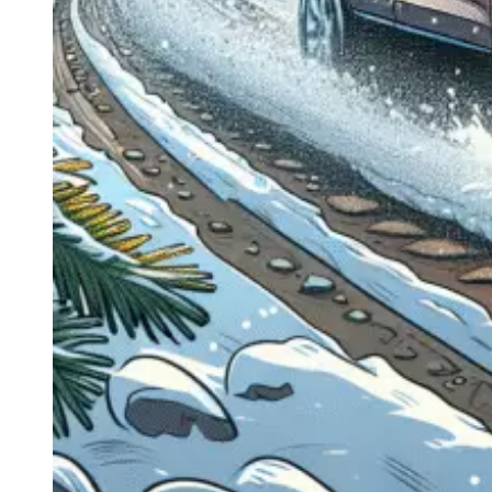
Navigație Mercedes W204
Navigație Mercedes W211
Navigație Mercedes Sprinter
Passat
Navigație Passat B5
Navigație Passat B5 5
Navigație Passat B6
Navigație Passat B7
Navigație Passat B8
Navigație Passat CC
Skoda
Navigație Skoda Fabia 1
Navigație Skoda Fabia 2
Navigație Skoda Octavia 1
Navigație Skoda Octavia 2
Navigație Skoda Octavia 3
Navigație Skoda Rapid
Navigație Skoda Superb 1
Navigație Skoda Superb 2
Navigație Toyota Avensis T25
Portbagaj Plafon Auto
Sub 350 Litri
Peste 350 Litri
Peste 450 litri
Accesorii auto masina