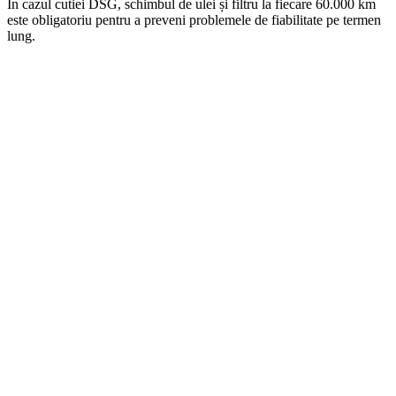
În cazul cutiei DSG, schimbul de ulei și filtru la fiecare 60.000 km
este obligatoriu pentru a preveni problemele de fiabilitate pe termen
lung.
On Sale
Suport pentru tableta tetiera...
160,00
lei
Original price was: 160,00 lei.
129,00
lei
Current price is:
129,00 lei.
SELECT OPTIONS