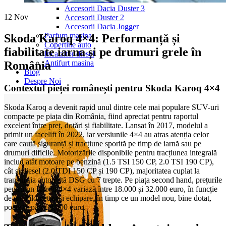
Accesorii Dacia Duster 3
12
Nov
Accesorii Duster 2
Accesorii Dacia Jogger
Parfum masina
Skoda Karoq 4×4: Performanță și
Copertine auto
fiabilitate iarna și pe drumuri grele în
Incalzitor diesel
Antifurt masina
România
Blog
Despre Noi
Contextul pieței românești pentru Skoda Karoq 4×4
Skoda Karoq a devenit rapid unul dintre cele mai populare SUV-uri
compacte pe piața din România, fiind apreciat pentru raportul
excelent între preț, dotări și fiabilitate. Lansat în 2017, modelul a
primit un facelift în 2022, iar versiunile 4×4 au atras atenția celor
care caută siguranță și tracțiune sporită pe timp de iarnă sau pe
drumuri dificile. Motorizările disponibile pentru tracțiunea integrală
includ atât motoare pe benzină (1.5 TSI 150 CP, 2.0 TSI 190 CP),
cât și diesel (2.0 TDI 150 CP și 190 CP), majoritatea cuplat la
transmisia automată DSG cu 7 trepte. Pe piața second hand, prețurile
pentru un Karoq 4×4 variază între 18.000 și 32.000 euro, în funcție
de an, kilometraj și echipare, în timp ce un model nou, bine dotat,
poate depăși 38.000 euro.