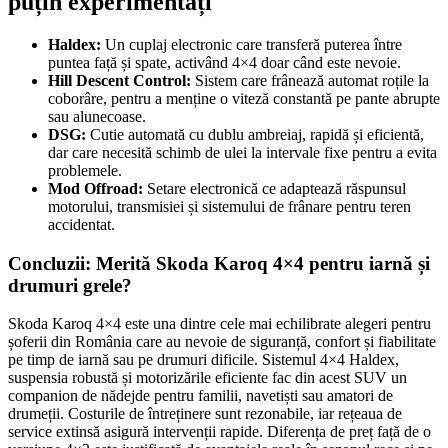
puțin experimentați
Haldex:
Un cuplaj electronic care transferă puterea între
puntea față și spate, activând 4×4 doar când este nevoie.
Hill Descent Control:
Sistem care frânează automat roțile la
coborâre, pentru a menține o viteză constantă pe pante abrupte
sau alunecoase.
DSG:
Cutie automată cu dublu ambreiaj, rapidă și eficientă,
dar care necesită schimb de ulei la intervale fixe pentru a evita
problemele.
Mod Offroad:
Setare electronică ce adaptează răspunsul
motorului, transmisiei și sistemului de frânare pentru teren
accidentat.
Concluzii: Merită Skoda Karoq 4×4 pentru iarnă și
drumuri grele?
Skoda Karoq 4×4 este una dintre cele mai echilibrate alegeri pentru
șoferii din România care au nevoie de siguranță, confort și fiabilitate
pe timp de iarnă sau pe drumuri dificile. Sistemul 4×4 Haldex,
suspensia robustă și motorizările eficiente fac din acest SUV un
companion de nădejde pentru familii, navetiști sau amatori de
drumeții. Costurile de întreținere sunt rezonabile, iar rețeaua de
service extinsă asigură intervenții rapide. Diferența de preț față de o