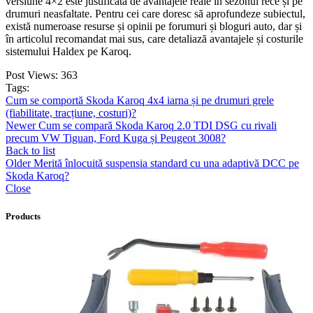
versiune 4×2 este justificată de avantajele reale în sezonul rece și pe
drumuri neasfaltate. Pentru cei care doresc să aprofundeze subiectul,
există numeroase resurse și opinii pe forumuri și bloguri auto, dar și
în articolul recomandat mai sus, care detaliază avantajele și costurile
sistemului Haldex pe Karoq.
Post Views:
363
Tags:
Cum se comportă Skoda Karoq 4x4 iarna și pe drumuri grele
(fiabilitate, tracțiune, costuri)?
Newer
Cum se compară Skoda Karoq 2.0 TDI DSG cu rivali
precum VW Tiguan, Ford Kuga și Peugeot 3008?
Back to list
Older
Merită înlocuită suspensia standard cu una adaptivă DCC pe
Skoda Karoq?
Close
Products