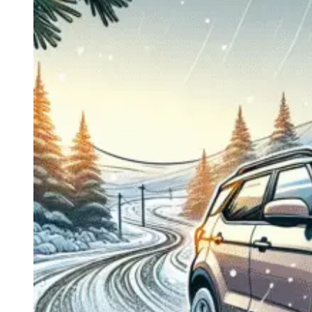
Navigatie Duster 2011
Navigatie Duster 2019
Audi
Navigatie Audi A3 8p
Navigatie Audi A4
Navigatie Audi A4 B6
Navigatie Audi A4 B7
Navigatie Audi A4 B8
Navigatie Audi A5
Navigatie Audi A6 C5
Navigatie Audi A6 C6
Navigatie Audi A6 C7
Navigatie Audi Q5
Ford
Navigație Ford Fiesta
Navigație Ford Focus 1
Navigație Ford Focus 2
Navigație Ford Focus MK3
Navigație Ford Mondeo MK3
Navigație Ford Mondeo MK4
Navigație Ford Transit
Mercedes
Navigație Mercedes C Class W203
Navigație Mercedes C Class W204
Navigație Mercedes W203