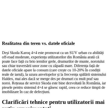
SELECT OPTIONS
Realitatea din teren vs. datele oficiale
Deși Skoda Karoq 4×4 este promovat ca un SUV urban cu abilități
off-road moderate, experiența utilizatorilor din România arată că
poate face față cu brio iernilor grele, drumurilor de munte, noroiului
sau chiar traversării unor zone cu zăpadă mare. Diferența față de
datele oficiale apare la consum (care crește cu 10-20% în condiții
reale de iarnă), la uzura anvelopelor și la frecvența spălării sistemului
Haldex, mai ales dacă se merge des pe drumuri cu mult praf sau
noroi. Rețeaua de service Skoda este bine dezvoltată în România, iar
piesele pentru sistemul 4×4 se găsesc rapid, ceea ce reduce timpii de
imobilizare în caz de defecțiuni.
Clarificări tehnice pentru utilizatorii mai