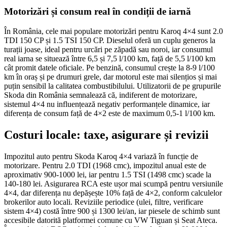
Motorizări și consum real în condiții de iarnă
În România, cele mai populare motorizări pentru Karoq 4×4 sunt 2.0
TDI 150 CP și 1.5 TSI 150 CP. Dieselul oferă un cuplu generos la
turații joase, ideal pentru urcări pe zăpadă sau noroi, iar consumul
real iarna se situează între 6,5 și 7,5 l/100 km, față de 5,5 l/100 km
cât promit datele oficiale. Pe benzină, consumul crește la 8-9 l/100
km în oraș și pe drumuri grele, dar motorul este mai silențios și mai
puțin sensibil la calitatea combustibilului. Utilizatorii de pe grupurile
Skoda din România semnalează că, indiferent de motorizare,
sistemul 4×4 nu influențează negativ performanțele dinamice, iar
diferența de consum față de 4×2 este de maximum 0,5-1 l/100 km.
Costuri locale: taxe, asigurare și revizii
Impozitul auto pentru Skoda Karoq 4×4 variază în funcție de
motorizare. Pentru 2.0 TDI (1968 cmc), impozitul anual este de
aproximativ 900-1000 lei, iar pentru 1.5 TSI (1498 cmc) scade la
140-180 lei. Asigurarea RCA este ușor mai scumpă pentru versiunile
4×4, dar diferența nu depășește 10% față de 4×2, conform calculelor
brokerilor auto locali. Reviziile periodice (ulei, filtre, verificare
sistem 4×4) costă între 900 și 1300 lei/an, iar piesele de schimb sunt
accesibile datorită platformei comune cu VW Tiguan și Seat Ateca.