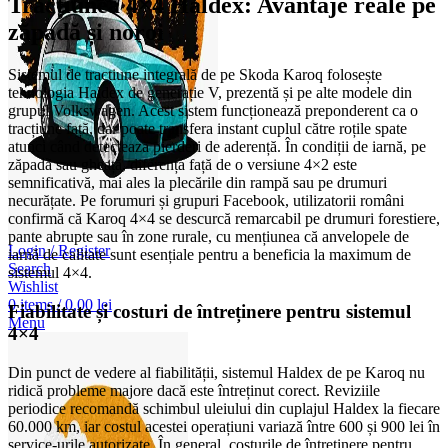
Tracțiunea 4×4 Haldex: Avantaje reale pe
zăpadă și noroi
Sistemul de tracțiune integrală de pe Skoda Karoq folosește
tehnologia Haldex de generație V, prezentă și pe alte modele din
grupul Volkswagen. Acest sistem funcționează preponderent ca o
tracțiune față, dar poate transfera instant cuplul către roțile spate
atunci când detectează pierderi de aderență. În condiții de iarnă, pe
zăpadă sau gheață, diferența față de o versiune 4×2 este
semnificativă, mai ales la plecările din rampă sau pe drumuri
necurățate. Pe forumuri și grupuri Facebook, utilizatorii români
confirmă că Karoq 4×4 se descurcă remarcabil pe drumuri forestiere,
pante abrupte sau în zone rurale, cu mențiunea că anvelopele de
Login / Register
iarnă de calitate sunt esențiale pentru a beneficia la maximum de
Search
sistemul 4×4.
Wishlist
0
items
/
0,00
lei
Fiabilitate și costuri de întreținere pentru sistemul
Menu
4×4
Din punct de vedere al fiabilității, sistemul Haldex de pe Karoq nu
ridică probleme majore dacă este întreținut corect. Reviziile
periodice recomandă schimbul uleiului din cuplajul Haldex la fiecare
60.000 km, iar costul acestei operațiuni variază între 600 și 900 lei în
service-urile autorizate. În general, costurile de întreținere pentru