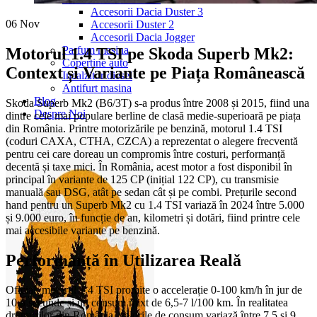
Accesorii Dacia Duster 3
06
Nov
Accesorii Duster 2
Accesorii Dacia Jogger
Parfum masina
Motorul 1.4 TSI pe Skoda Superb Mk2:
Copertine auto
Context și Variante pe Piața Românească
Incalzitor diesel
Antifurt masina
Blog
Skoda Superb Mk2 (B6/3T) s-a produs între 2008 și 2015, fiind una
Despre Noi
dintre cele mai populare berline de clasă medie-superioară pe piața
din România. Printre motorizările pe benzină, motorul 1.4 TSI
(coduri CAXA, CTHA, CZCA) a reprezentat o alegere frecventă
pentru cei care doreau un compromis între costuri, performanță
decentă și taxe mici. În România, acest motor a fost disponibil în
principal în variante de 125 CP (inițial 122 CP), cu transmisie
manuală sau DSG, atât pe sedan cât și pe combi. Prețurile second
hand pentru un Superb Mk2 cu 1.4 TSI variază în 2024 între 5.000
și 9.000 euro, în funcție de an, kilometri și dotări, fiind printre cele
mai accesibile variante pe benzină.
Performanță în Utilizarea Reală
Oficial, motorul 1.4 TSI promite o accelerație 0-100 km/h în jur de
10,5 secunde și un consum mixt de 6,5-7 l/100 km. În realitatea
drumurilor din România, valorile de consum variază între 7,5 și 9