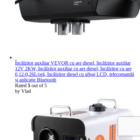
Încălzitor auxiliar VEVOR cu aer diesel, încălzitor auxiliar
12V 2KW, încălzitor auxiliar cu aer diesel, încălzitor cu aer
0,12-0,26L/oră, încălzitor diesel cu afișaj LCD, telecomandă
și aplicație Bluetooth
Rated
5
out of 5
by Vlad