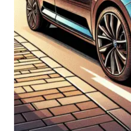
Navigație Mercedes W204
Navigație Mercedes W211
Navigație Mercedes Sprinter
Passat
Navigație Passat B5
Navigație Passat B5 5
Navigație Passat B6
Navigație Passat B7
Navigație Passat B8
Navigație Passat CC
Skoda
Navigație Skoda Fabia 1
Navigație Skoda Fabia 2
Navigație Skoda Octavia 1
Navigație Skoda Octavia 2
Navigație Skoda Octavia 3
Navigație Skoda Rapid
Navigație Skoda Superb 1
Navigație Skoda Superb 2
Navigație Toyota Avensis T25
Portbagaj Plafon Auto
Sub 350 Litri
Peste 350 Litri
Peste 450 litri
Accesorii auto masina