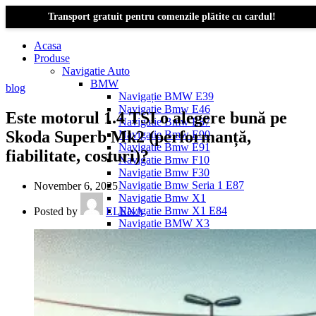
Transport gratuit pentru comenzile plătite cu cardul!
Acasa
Produse
Navigatie Auto
BMW
blog
Navigație BMW E39
Navigatie Bmw E46
Este motorul 1.4 TSI o alegere bună pe
Navigatie Bmw E87
Skoda Superb Mk2 (performanță,
Navigatie Bmw E90
Navigatie Bmw E91
fiabilitate, costuri)?
Navigatie Bmw F10
Navigatie Bmw F30
Navigatie Bmw Seria 1 E87
November 6, 2025
Navigatie Bmw X1
Navigatie Bmw X1 E84
Posted by
ELENA
Navigatie BMW X3
Navigatie BMW X3 E83
Navigatie BMW X3 f25
Dacia Logan
Navigație Dacia Logan 1 (2004–2012)
Navigație Dacia Logan 2 (2012–2020)
Navigație Dacia Logan 3 (2020–Prezent)
Dacia Duster