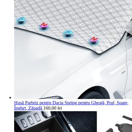
Husă Parbriz pentru Dacia Spring pentru Gheață, Praf, Soare,
Îngheț, Zăpadă
160,00
lei