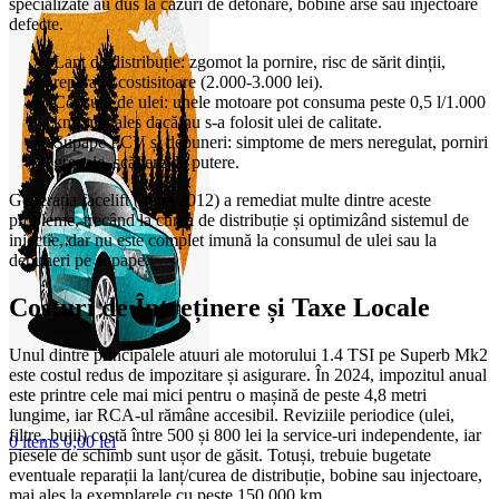
specializate au dus la cazuri de detonare, bobine arse sau injectoare
defecte.
Lanț de distribuție: zgomot la pornire, risc de sărit dinții,
reparație costisitoare (2.000-3.000 lei).
Consum de ulei: unele motoare pot consuma peste 0,5 l/1.000
km, mai ales dacă nu s-a folosit ulei de calitate.
Supape PCV și depuneri: simptome de mers neregulat, porniri
greoaie, scădere de putere.
Generația facelift (după 2012) a remediat multe dintre aceste
probleme, trecând la curea de distribuție și optimizând sistemul de
injecție, dar nu este complet imună la consumul de ulei sau la
depuneri pe supape.
Costuri de Întreținere și Taxe Locale
Unul dintre principalele atuuri ale motorului 1.4 TSI pe Superb Mk2
este costul redus de impozitare și asigurare. În 2024, impozitul anual
este printre cele mai mici pentru o mașină de peste 4,8 metri
lungime, iar RCA-ul rămâne accesibil. Reviziile periodice (ulei,
filtre, bujii) costă între 500 și 800 lei la service-uri independente, iar
0
items
0,00
lei
piesele de schimb sunt ușor de găsit. Totuși, trebuie bugetate
eventuale reparații la lanț/curea de distribuție, bobine sau injectoare,
mai ales la exemplarele cu peste 150.000 km.