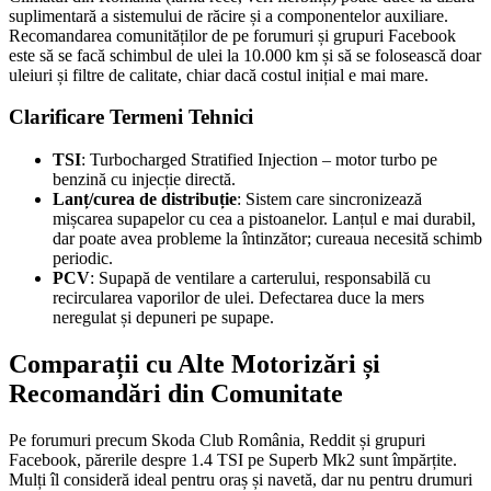
suplimentară a sistemului de răcire și a componentelor auxiliare.
Recomandarea comunităților de pe forumuri și grupuri Facebook
este să se facă schimbul de ulei la 10.000 km și să se folosească doar
uleiuri și filtre de calitate, chiar dacă costul inițial e mai mare.
Clarificare Termeni Tehnici
TSI
: Turbocharged Stratified Injection – motor turbo pe
benzină cu injecție directă.
Lanț/curea de distribuție
: Sistem care sincronizează
mișcarea supapelor cu cea a pistoanelor. Lanțul e mai durabil,
dar poate avea probleme la întinzător; cureaua necesită schimb
periodic.
PCV
: Supapă de ventilare a carterului, responsabilă cu
recircularea vaporilor de ulei. Defectarea duce la mers
neregulat și depuneri pe supape.
Comparații cu Alte Motorizări și
Recomandări din Comunitate
Pe forumuri precum Skoda Club România, Reddit și grupuri
Facebook, părerile despre 1.4 TSI pe Superb Mk2 sunt împărțite.
Mulți îl consideră ideal pentru oraș și navetă, dar nu pentru drumuri