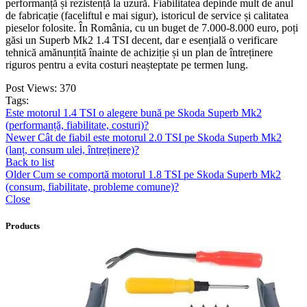
performanță și rezistență la uzură. Fiabilitatea depinde mult de anul
de fabricație (faceliftul e mai sigur), istoricul de service și calitatea
pieselor folosite. În România, cu un buget de 7.000-8.000 euro, poți
găsi un Superb Mk2 1.4 TSI decent, dar e esențială o verificare
tehnică amănunțită înainte de achiziție și un plan de întreținere
riguros pentru a evita costuri neașteptate pe termen lung.
Post Views:
370
Tags:
Este motorul 1.4 TSI o alegere bună pe Skoda Superb Mk2
(performanță, fiabilitate, costuri)?
Newer
Cât de fiabil este motorul 2.0 TSI pe Skoda Superb Mk2
(lanț, consum ulei, întreținere)?
Back to list
Older
Cum se comportă motorul 1.8 TSI pe Skoda Superb Mk2
(consum, fiabilitate, probleme comune)?
Close
Products