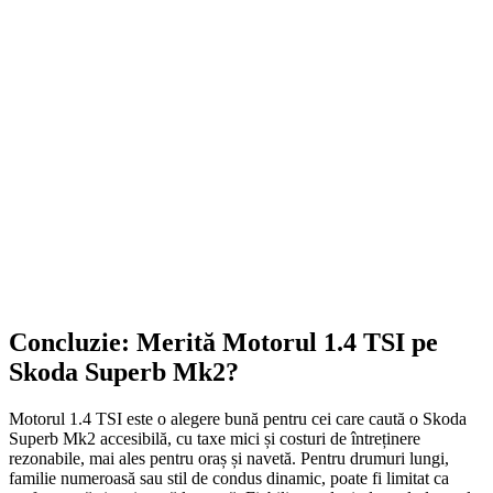
Smonter
399,00
lei
–
420,00
lei
Price range: 399,00 lei through 420,00 lei
SELECT OPTIONS
Concluzie: Merită Motorul 1.4 TSI pe
Skoda Superb Mk2?
Motorul 1.4 TSI este o alegere bună pentru cei care caută o Skoda
Superb Mk2 accesibilă, cu taxe mici și costuri de întreținere
rezonabile, mai ales pentru oraș și navetă. Pentru drumuri lungi,
familie numeroasă sau stil de condus dinamic, poate fi limitat ca