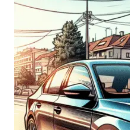
Navigatie Duster 2011
Navigatie Duster 2019
Audi
Navigatie Audi A3 8p
Navigatie Audi A4
Navigatie Audi A4 B6
Navigatie Audi A4 B7
Navigatie Audi A4 B8
Navigatie Audi A5
Navigatie Audi A6 C5
Navigatie Audi A6 C6
Navigatie Audi A6 C7
Navigatie Audi Q5
Ford
Navigație Ford Fiesta
Navigație Ford Focus 1
Navigație Ford Focus 2
Navigație Ford Focus MK3
Navigație Ford Mondeo MK3
Navigație Ford Mondeo MK4
Navigație Ford Transit
Mercedes
Navigație Mercedes C Class W203
Navigație Mercedes C Class W204
Navigație Mercedes W203