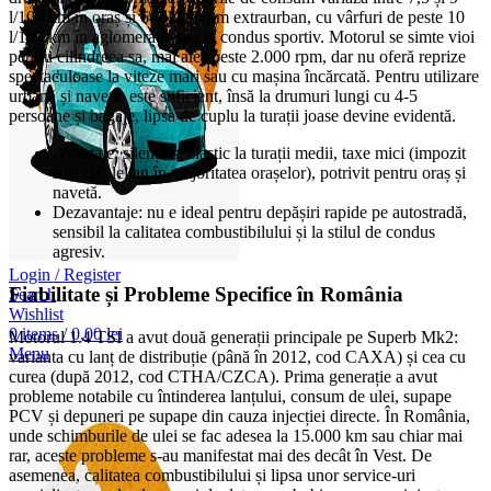
l/100 km în oraș și 6-7 l/100 km extraurban, cu vârfuri de peste 10
l/100 km în aglomerație sau la condus sportiv. Motorul se simte vioi
pentru cilindreea sa, mai ales peste 2.000 rpm, dar nu oferă reprize
spectaculoase la viteze mari sau cu mașina încărcată. Pentru utilizare
urbană și navetă, este suficient, însă la drumuri lungi cu 4-5
persoane și bagaje, lipsa de cuplu la turații joase devine evidentă.
Avantaje: silențios, elastic la turații medii, taxe mici (impozit
sub 100 lei/an în majoritatea orașelor), potrivit pentru oraș și
navetă.
Dezavantaje: nu e ideal pentru depășiri rapide pe autostradă,
sensibil la calitatea combustibilului și la stilul de condus
agresiv.
Login / Register
Fiabilitate și Probleme Specifice în România
Search
Wishlist
0
items
/
0,00
lei
Motorul 1.4 TSI a avut două generații principale pe Superb Mk2:
Menu
varianta cu lanț de distribuție (până în 2012, cod CAXA) și cea cu
curea (după 2012, cod CTHA/CZCA). Prima generație a avut
probleme notabile cu întinderea lanțului, consum de ulei, supape
PCV și depuneri pe supape din cauza injecției directe. În România,
unde schimburile de ulei se fac adesea la 15.000 km sau chiar mai
rar, aceste probleme s-au manifestat mai des decât în Vest. De
asemenea, calitatea combustibilului și lipsa unor service-uri