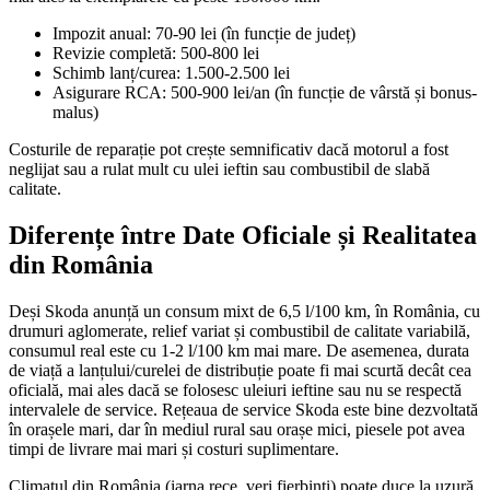
Impozit anual: 70-90 lei (în funcție de județ)
Revizie completă: 500-800 lei
Schimb lanț/curea: 1.500-2.500 lei
Asigurare RCA: 500-900 lei/an (în funcție de vârstă și bonus-
malus)
Costurile de reparație pot crește semnificativ dacă motorul a fost
neglijat sau a rulat mult cu ulei ieftin sau combustibil de slabă
calitate.
Diferențe între Date Oficiale și Realitatea
din România
Deși Skoda anunță un consum mixt de 6,5 l/100 km, în România, cu
drumuri aglomerate, relief variat și combustibil de calitate variabilă,
consumul real este cu 1-2 l/100 km mai mare. De asemenea, durata
de viață a lanțului/curelei de distribuție poate fi mai scurtă decât cea
oficială, mai ales dacă se folosesc uleiuri ieftine sau nu se respectă
intervalele de service. Rețeaua de service Skoda este bine dezvoltată
în orașele mari, dar în mediul rural sau orașe mici, piesele pot avea
timpi de livrare mai mari și costuri suplimentare.
Climatul din România (iarna rece, veri fierbinți) poate duce la uzură