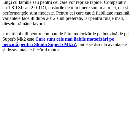
lungi cu familia sau pentru cei care vor reprize rapide. Comparativ
cu 1.8 TSI sau 2.0 TDI, costurile de întreținere sunt mai mici, dar și
performanțele sunt modeste. Pentru cei care caută fiabilitate maximă,
variantele facelift după 2012 sunt preferate, iar pentru rulaje mari,
dieselul rămâne favorit.
Un articol util pentru comparație între motorizările pe benzină de pe
Superb Mk2 este
Care sunt cele mai fiabile motorizări pe
benzină pentru Skoda Superb Mk2?
, unde se discută avantajele
și dezavantajele fiecărui motor.
On Sale
Suport pentru tableta tetiera...
160,00
lei
Original price was: 160,00 lei.
129,00
lei
Current price is:
129,00 lei.