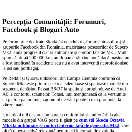
Percepția Comunității: Forumuri,
Facebook și Bloguri Auto
Pe forumurile dedicate Skoda (skodaclub.ro, forum.auto-soft.ro) și
grupurile Facebook din România, majoritatea posesorilor de Superb
Mk2 laudă progresul clar la antifonare și confort față de Mk1. Mulți
spun că, după 200.000 km, antifonarea rămâne bună dacă mașina nu
a fost implicată în accidente sau nu a avut intervenții neprofesioniste
la uși sau portbagaj.
Pe Reddit și Quora, utilizatorii din Europa Centrală confirmă că
Superb Mk2 este printre cele mai silențioase și spațioase modele din
segment, depășind Passat B6/B7 la spațiu și apropiindu-se de Audi
A6 la confortul scaunelor. Totuși, unii menționează că la versiunile
cu plafon panoramic, zgomotul de vânt poate fi mai pronunțat la
viteze mari.
Un articol util despre comparația confortului și antifonării la alte
modele din grupul VAG poate fi găsit pe
cum stă Skoda Octavia
Mk3 la antifonare și confort interior față de generația Mk2
, care
oferă o perspectivă relevantă pentru cei interesați de evoluția