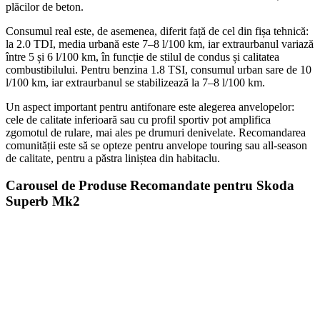
plăcilor de beton.
Consumul real este, de asemenea, diferit față de cel din fișa tehnică:
la 2.0 TDI, media urbană este 7–8 l/100 km, iar extraurbanul variază
între 5 și 6 l/100 km, în funcție de stilul de condus și calitatea
combustibilului. Pentru benzina 1.8 TSI, consumul urban sare de 10
l/100 km, iar extraurbanul se stabilizează la 7–8 l/100 km.
Un aspect important pentru antifonare este alegerea anvelopelor:
cele de calitate inferioară sau cu profil sportiv pot amplifica
zgomotul de rulare, mai ales pe drumuri denivelate. Recomandarea
comunității este să se opteze pentru anvelope touring sau all-season
de calitate, pentru a păstra liniștea din habitaclu.
Carousel de Produse Recomandate pentru Skoda
Superb Mk2