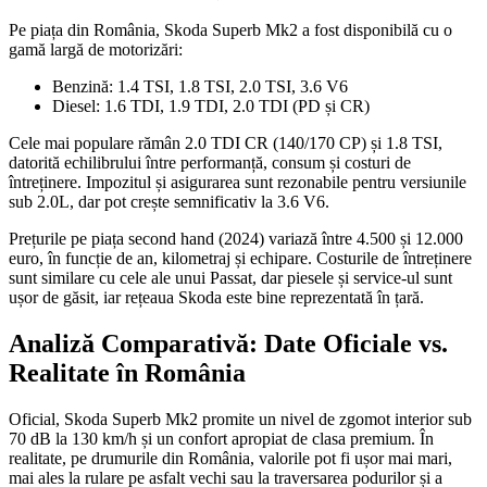
Pe piața din România, Skoda Superb Mk2 a fost disponibilă cu o
gamă largă de motorizări:
Benzină: 1.4 TSI, 1.8 TSI, 2.0 TSI, 3.6 V6
Diesel: 1.6 TDI, 1.9 TDI, 2.0 TDI (PD și CR)
Cele mai populare rămân 2.0 TDI CR (140/170 CP) și 1.8 TSI,
datorită echilibrului între performanță, consum și costuri de
întreținere. Impozitul și asigurarea sunt rezonabile pentru versiunile
sub 2.0L, dar pot crește semnificativ la 3.6 V6.
Prețurile pe piața second hand (2024) variază între 4.500 și 12.000
euro, în funcție de an, kilometraj și echipare. Costurile de întreținere
sunt similare cu cele ale unui Passat, dar piesele și service-ul sunt
ușor de găsit, iar rețeaua Skoda este bine reprezentată în țară.
Analiză Comparativă: Date Oficiale vs.
Realitate în România
Oficial, Skoda Superb Mk2 promite un nivel de zgomot interior sub
70 dB la 130 km/h și un confort apropiat de clasa premium. În
realitate, pe drumurile din România, valorile pot fi ușor mai mari,
mai ales la rulare pe asfalt vechi sau la traversarea podurilor și a