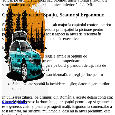
Totuși, pe drumuri cu gropi sau plombe, unele vibrații și zgomote
structurale pot apărea, dar la un nivel inferior față de Mk1.
Confortul Interior: Spațiu, Scaune și Ergonomie
Skoda Superb Mk2 a făcut un salt major la capitolul confort interior.
Dacă prima generație impresiona prin spațiul la picioare pentru
pasagerii spate, Mk2 a dus acest aspect la nivel de referință în
segment, apropiindu-se de limuzinele executive.
Elemente care fac diferența:
Scaune mai late, cu reglaje ample și opțiuni de
încălzire/ventilare pe versiunile superioare
Materiale moi la atingere pe bord și panouri de uși, față de
plasticul dur de la Mk1
Climatizare bizonală sau trizonală, cu reglaje fine pentru
fiecare zonă
Silențiozitate sporită la închiderea ușilor, datorită garniturilor
duble
În utilizarea zilnică, pe drumuri din România, aceste detalii contează:
scaunele nu obosesc la drum lung, iar spațiul pentru cap și genunchi
0
items
0,00
lei
este generos chiar și pentru pasagerii înalți. Ergonomia comenzilor a
fost rafinată, iar sistemul multimedia, deși nu la nivel premium, este