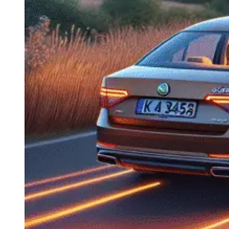
Navigație Mercedes W204
Navigație Mercedes W211
Navigație Mercedes Sprinter
Passat
Navigație Passat B5
Navigație Passat B5 5
Navigație Passat B6
Navigație Passat B7
Navigație Passat B8
Navigație Passat CC
Skoda
Navigație Skoda Fabia 1
Navigație Skoda Fabia 2
Navigație Skoda Octavia 1
Navigație Skoda Octavia 2
Navigație Skoda Octavia 3
Navigație Skoda Rapid
Navigație Skoda Superb 1
Navigație Skoda Superb 2
Navigație Toyota Avensis T25
Portbagaj Plafon Auto
Sub 350 Litri
Peste 350 Litri
Peste 450 litri
Accesorii auto masina