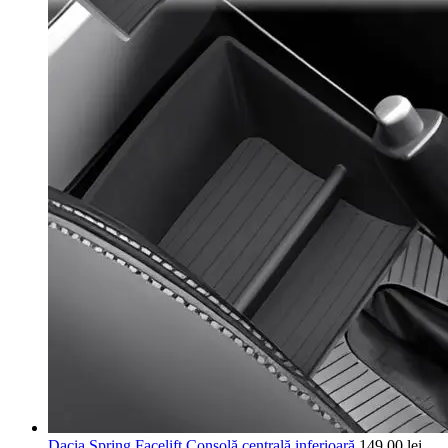
Dacia Spring Facelift Consolă centrală inferioară
149,00
lei