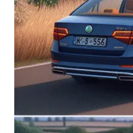
Navigatie Duster 2011
Navigatie Duster 2019
Audi
Navigatie Audi A3 8p
Navigatie Audi A4
Navigatie Audi A4 B6
Navigatie Audi A4 B7
Navigatie Audi A4 B8
Navigatie Audi A5
Navigatie Audi A6 C5
Navigatie Audi A6 C6
Navigatie Audi A6 C7
Navigatie Audi Q5
Ford
Navigație Ford Fiesta
Navigație Ford Focus 1
Navigație Ford Focus 2
Navigație Ford Focus MK3
Navigație Ford Mondeo MK3
Navigație Ford Mondeo MK4
Navigație Ford Transit
Mercedes
Navigație Mercedes C Class W203
Navigație Mercedes C Class W204
Navigație Mercedes W203