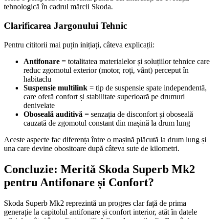
tehnologică în cadrul mărcii Skoda.
Clarificarea Jargonului Tehnic
Pentru cititorii mai puțin inițiați, câteva explicații:
Antifonare
= totalitatea materialelor și soluțiilor tehnice care
reduc zgomotul exterior (motor, roți, vânt) perceput în
habitaclu
Suspensie multilink
= tip de suspensie spate independentă,
care oferă confort și stabilitate superioară pe drumuri
denivelate
Oboseală auditivă
= senzația de disconfort și oboseală
cauzată de zgomotul constant din mașină la drum lung
Aceste aspecte fac diferența între o mașină plăcută la drum lung și
una care devine obositoare după câteva sute de kilometri.
Concluzie: Merită Skoda Superb Mk2
pentru Antifonare și Confort?
Skoda Superb Mk2 reprezintă un progres clar față de prima
generație la capitolul antifonare și confort interior, atât în datele