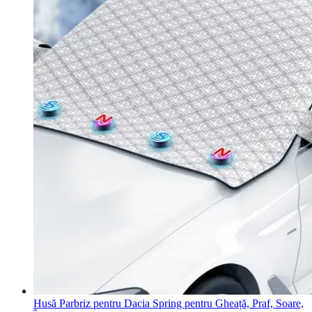
Husă Parbriz pentru Dacia Spring pentru Gheață, Praf, Soare,