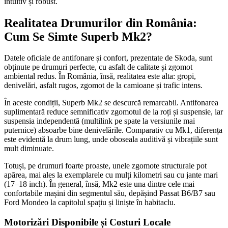
intuitiv și robust.
Realitatea Drumurilor din România:
Cum Se Simte Superb Mk2?
Datele oficiale de antifonare și confort, prezentate de Skoda, sunt
obținute pe drumuri perfecte, cu asfalt de calitate și zgomot
ambiental redus. În România, însă, realitatea este alta: gropi,
denivelări, asfalt rugos, zgomot de la camioane și trafic intens.
În aceste condiții, Superb Mk2 se descurcă remarcabil. Antifonarea
suplimentară reduce semnificativ zgomotul de la roți și suspensie, iar
suspensia independentă (multilink pe spate la versiunile mai
puternice) absoarbe bine denivelările. Comparativ cu Mk1, diferența
este evidentă la drum lung, unde oboseala auditivă și vibrațiile sunt
mult diminuate.
Totuși, pe drumuri foarte proaste, unele zgomote structurale pot
apărea, mai ales la exemplarele cu mulți kilometri sau cu jante mari
(17–18 inch). În general, însă, Mk2 este una dintre cele mai
confortabile mașini din segmentul său, depășind Passat B6/B7 sau
Ford Mondeo la capitolul spațiu și liniște în habitaclu.
Motorizări Disponibile și Costuri Locale