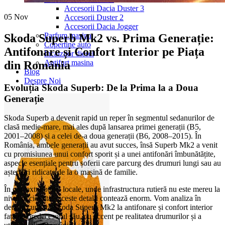
Accesorii Dacia Duster 3
05
Nov
Accesorii Duster 2
Accesorii Dacia Jogger
Parfum masina
Skoda Superb Mk2 vs. Prima Generație:
Copertine auto
Antifonare și Confort Interior pe Piața
Incalzitor diesel
Antifurt masina
din România
Blog
Despre Noi
Evoluția Skoda Superb: De la Prima la a Doua
Generație
Skoda Superb a devenit rapid un reper în segmentul sedanurilor de
clasă medie-mare, mai ales după lansarea primei generații (B5,
2001–2008) și a celei de-a doua generații (B6, 2008–2015). În
România, ambele generații au avut succes, însă Superb Mk2 a venit
cu promisiunea unui confort sporit și a unei antifonări îmbunătățite,
aspecte esențiale pentru șoferii care parcurg des drumuri lungi sau au
așteptări ridicate de la o mașină de familie.
În contextul pieței locale, unde infrastructura rutieră nu este mereu la
nivel occidental, aceste detalii contează enorm. Vom analiza în
detaliu cum stă Skoda Superb Mk2 la antifonare și confort interior
față de predecesorul său, cu accent pe realitatea drumurilor și a