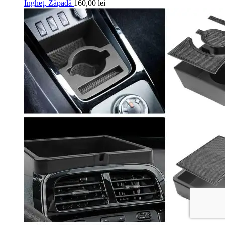
Îngheț, Zăpadă
160,00
lei