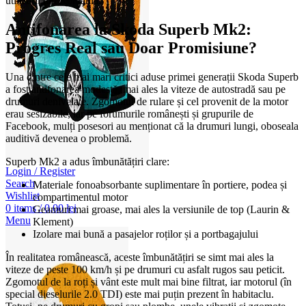
utilizării din România.
Antifonarea la Skoda Superb Mk2:
Progres Real sau Doar Promisiune?
Una dintre cele mai mari critici aduse primei generații Skoda Superb
a fost antifonarea modestă, mai ales la viteze de autostradă sau pe
drumuri denivelate. Zgomotul de rulare și cel provenit de la motor
erau sesizabile, iar pe forumurile românești și grupurile de
Facebook, mulți posesori au menționat că la drumuri lungi, oboseala
auditivă devenea o problemă.
Superb Mk2 a adus îmbunătățiri clare:
Login / Register
Search
Materiale fonoabsorbante suplimentare în portiere, podea și
Wishlist
compartimentul motor
0
items
/
0,00
lei
Geamuri mai groase, mai ales la versiunile de top (Laurin &
Menu
Klement)
Izolare mai bună a pasajelor roților și a portbagajului
În realitatea românească, aceste îmbunătățiri se simt mai ales la
viteze de peste 100 km/h și pe drumuri cu asfalt rugos sau peticit.
Zgomotul de la roți și vânt este mult mai bine filtrat, iar motorul (în
special dieselurile 2.0 TDI) este mai puțin prezent în habitaclu.