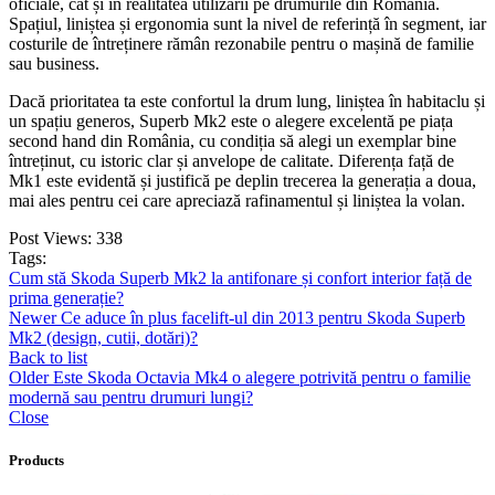
oficiale, cât și în realitatea utilizării pe drumurile din România.
Spațiul, liniștea și ergonomia sunt la nivel de referință în segment, iar
costurile de întreținere rămân rezonabile pentru o mașină de familie
sau business.
Dacă prioritatea ta este confortul la drum lung, liniștea în habitaclu și
un spațiu generos, Superb Mk2 este o alegere excelentă pe piața
second hand din România, cu condiția să alegi un exemplar bine
întreținut, cu istoric clar și anvelope de calitate. Diferența față de
Mk1 este evidentă și justifică pe deplin trecerea la generația a doua,
mai ales pentru cei care apreciază rafinamentul și liniștea la volan.
Post Views:
338
Tags:
Cum stă Skoda Superb Mk2 la antifonare și confort interior față de
prima generație?
Newer
Ce aduce în plus facelift-ul din 2013 pentru Skoda Superb
Mk2 (design, cutii, dotări)?
Back to list
Older
Este Skoda Octavia Mk4 o alegere potrivită pentru o familie
modernă sau pentru drumuri lungi?
Close
Products