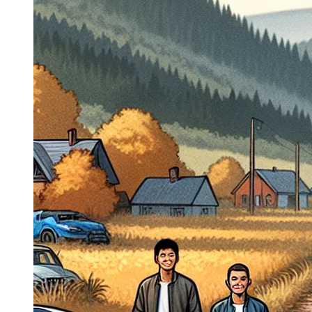
Dacia Duster
Navigatie Duster 2011
Navigatie Duster 2019
Audi
Navigatie Audi A3 8p
Navigatie Audi A4
Navigatie Audi A4 B6
Navigatie Audi A4 B7
Navigatie Audi A4 B8
Navigatie Audi A5
Navigatie Audi A6 C5
Navigatie Audi A6 C6
Navigatie Audi A6 C7
Navigatie Audi Q5
Ford
Navigație Ford Fiesta
Navigație Ford Focus 1
Navigație Ford Focus 2
Navigație Ford Focus MK3
Navigație Ford Mondeo MK3
Navigație Ford Mondeo MK4
Navigație Ford Transit
Mercedes
Navigație Mercedes C Class W203
Navigație Mercedes C Class W204