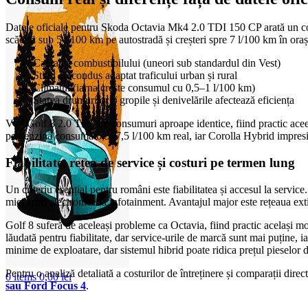
Datele oficiale pentru Skoda Octavia Mk4 2.0 TDI 150 CP arată un cons
scăderi sub 5 l/100 km pe autostradă și creșteri spre 7 l/100 km în oraș
Calitatea combustibilului (uneori sub standardul din Vest)
Stilul de condus adaptat traficului urban și rural
Climatul (iarna crește consumul cu 0,5–1 l/100 km)
Starea drumurilor – gropile și denivelările afectează eficiența
VW Golf 8 2.0 TDI are consumuri aproape identice, fiind practic ace
pe benzină consumă 6,5–7,5 l/100 km real, iar Corolla Hybrid impresi
Fiabilitate, rețea de service și costuri pe termen lung
Un criteriu esențial pentru români este fiabilitatea și accesul la serv
mici erori electronice la infotainment. Avantajul major este rețeaua e
Golf 8 suferă de aceleași probleme ca Octavia, fiind practic același mo
lăudată pentru fiabilitate, dar service-urile de marcă sunt mai puține, i
minime de exploatare, dar sistemul hibrid poate ridica prețul pieselor d
Pentru o analiză detaliată a costurilor de întreținere și comparații di
0
items
0,00
lei
sau Ford Focus 4
.