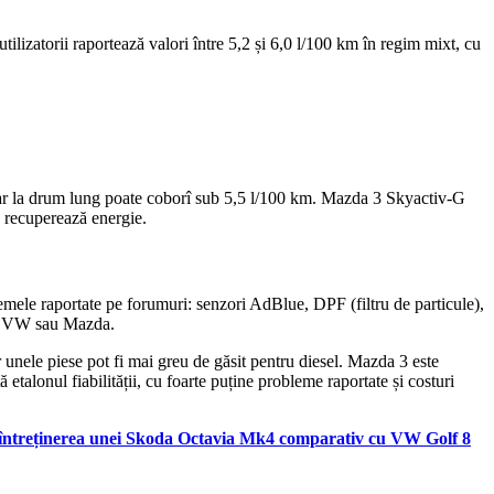
izatorii raportează valori între 5,2 și 6,0 l/100 km în regim mixt, cu
ar la drum lung poate coborî sub 5,5 l/100 km. Mazda 3 Skyactiv-G
 recuperează energie.
lemele raportate pe forumuri: senzori AdBlue, DPF (filtru de particule),
 cu VW sau Mazda.
 unele piese pot fi mai greu de găsit pentru diesel. Mazda 3 este
etalonul fiabilității, cu foarte puține probleme raportate și costuri
 întreținerea unei Skoda Octavia Mk4 comparativ cu VW Golf 8