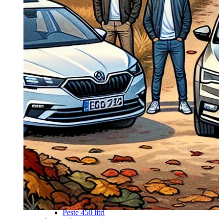
Navigație Mercedes W203
Navigație Mercedes W204
Navigație Mercedes W211
Navigație Mercedes Sprinter
Passat
Navigație Passat B5
Navigație Passat B5 5
Navigație Passat B6
Navigație Passat B7
Navigație Passat B8
Navigație Passat CC
Skoda
Navigație Skoda Fabia 1
Navigație Skoda Fabia 2
Navigație Skoda Octavia 1
Navigație Skoda Octavia 2
Navigație Skoda Octavia 3
Navigație Skoda Rapid
Navigație Skoda Superb 1
Navigație Skoda Superb 2
Navigație Toyota Avensis T25
Portbagaj Plafon Auto
Sub 350 Litri
Peste 350 Litri
Peste 450 litri