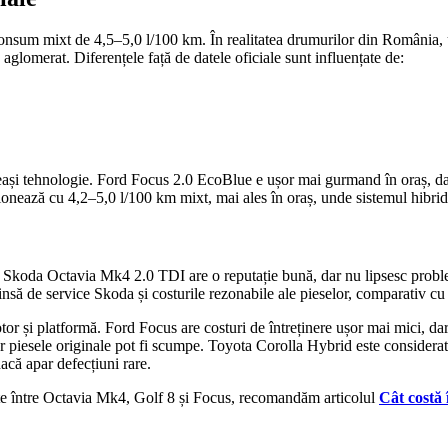
um mixt de 4,5–5,0 l/100 km. În realitatea drumurilor din România, util
 aglomerat. Diferențele față de datele oficiale sunt influențate de:
eași tehnologie. Ford Focus 2.0 EcoBlue e ușor mai gurmand în oraș, d
onează cu 4,2–5,0 l/100 km mixt, mai ales în oraș, unde sistemul hibrid
ice. Skoda Octavia Mk4 2.0 TDI are o reputație bună, dar nu lipsesc prob
xtinsă de service Skoda și costurile rezonabile ale pieselor, comparativ
tor și platformă. Ford Focus are costuri de întreținere ușor mai mici, dar
ar piesele originale pot fi scumpe. Toyota Corolla Hybrid este considerată 
acă apar defecțiuni rare.
recte între Octavia Mk4, Golf 8 și Focus, recomandăm articolul
Cât costă