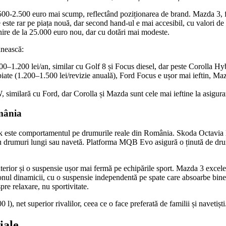
500-2.500 euro mai scump, reflectând poziționarea de brand. Mazda 3, fă
 este rar pe piața nouă, dar second hand-ul e mai accesibil, cu valori
ornire de la 25.000 euro nou, dar cu dotări mai modeste.
ânească:
00–1.200 lei/an, similar cu Golf 8 și Focus diesel, dar peste Corolla Hy
iate (1.200–1.500 lei/revizie anuală), Ford Focus e ușor mai ieftin, Ma
imilară cu Ford, dar Corolla și Mazda sunt cele mai ieftine la asigurare, 
mânia
ok este comportamentul pe drumurile reale din România. Skoda Octavia M
ru drumuri lungi sau navetă. Platforma MQB Evo asigură o ținută de drum s
terior și o suspensie ușor mai fermă pe echipările sport. Mazda 3 excelea
nul dinamicii, cu o suspensie independentă pe spate care absoarbe bine 
pre relaxare, nu sportivitate.
, net superior rivalilor, ceea ce o face preferată de familii și navetiști
iale