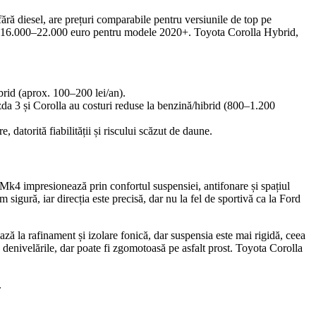
ră diesel, are prețuri comparabile pentru versiunile de top pe
 de 16.000–22.000 euro pentru modele 2020+. Toyota Corolla Hybrid,
brid (aprox. 100–200 lei/an).
zda 3 și Corolla au costuri reduse la benzină/hibrid (800–1.200
datorită fiabilității și riscului scăzut de daune.
k4 impresionează prin confortul suspensiei, antifonare și spațiul
igură, iar direcția este precisă, dar nu la fel de sportivă ca la Ford
ză la rafinament și izolare fonică, dar suspensia este mai rigidă, ceea
denivelările, dar poate fi zgomotoasă pe asfalt prost. Toyota Corolla
.