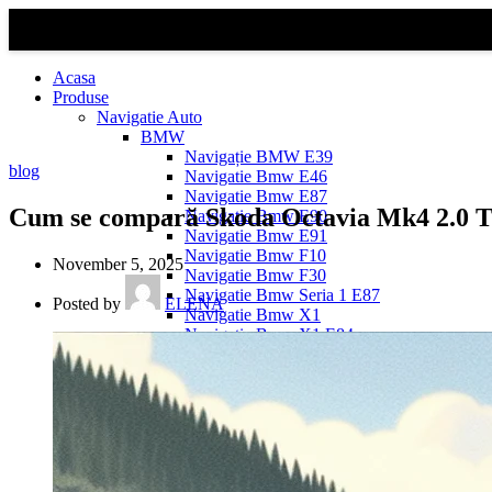
Acasa
Produse
Navigatie Auto
BMW
Navigație BMW E39
blog
Navigatie Bmw E46
Navigatie Bmw E87
Cum se compară Skoda Octavia Mk4 2.0 TD
Navigatie Bmw E90
Navigatie Bmw E91
Navigatie Bmw F10
November 5, 2025
Navigatie Bmw F30
Navigatie Bmw Seria 1 E87
Posted by
ELENA
Navigatie Bmw X1
Navigatie Bmw X1 E84
Navigatie BMW X3
Navigatie BMW X3 E83
Navigatie BMW X3 f25
Dacia Logan
Navigație Dacia Logan 1 (2004–2012)
Navigație Dacia Logan 2 (2012–2020)
Navigație Dacia Logan 3 (2020–Prezent)