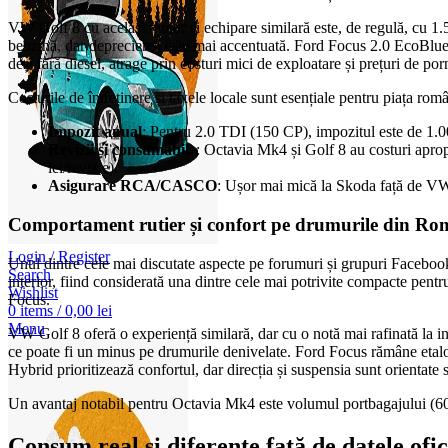
VW Golf 8 cu același motor și echipare similară este, de regulă, cu 1.
benzină, dar deprecierea este mai accentuată. Ford Focus 2.0 EcoBlue
deși fără diesel, atrage prin costuri mici de exploatare și prețuri de p
Costurile de întreținere și taxele locale sunt esențiale pentru piața rom
Impozit anual
: Pentru 2.0 TDI (150 CP), impozitul este de 1.0
Revizii și consumabile
: Octavia Mk4 și Golf 8 au costuri aprop
lei/revizie).
Asigurare RCA/CASCO
: Ușor mai mică la Skoda față de VW, s
Comportament rutier și confort pe drumurile din Ro
Login / Register
Unul dintre cele mai discutate aspecte pe forumuri și grupuri Facebo
Search
interior, fiind considerată una dintre cele mai potrivite compacte pent
Wishlist
Focus.
0
items
/
0,00
lei
Menu
VW Golf 8 oferă o experiență similară, dar cu o notă mai rafinată la in
ce poate fi un minus pe drumurile denivelate. Ford Focus rămâne etalo
Hybrid prioritizează confortul, dar direcția și suspensia sunt orientate s
Un avantaj notabil pentru Octavia Mk4 este volumul portbagajului (600 l)
Consum real și diferențe față de datele ofic