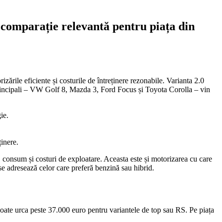
comparație relevantă pentru piața din
rile eficiente și costurile de întreținere rezonabile. Varianta 2.0
rincipali – VW Golf 8, Mazda 3, Ford Focus și Toyota Corolla – vin
ie.
ținere.
onsum și costuri de exploatare. Aceasta este și motorizarea cu care
se adresează celor care preferă benzină sau hibrid.
ate urca peste 37.000 euro pentru variantele de top sau RS. Pe piața