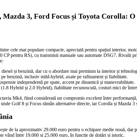
 Mazda 3, Ford Focus și Toyota Corolla: O 
 cele mai populare compacte, apreciată pentru spațiul interior, motoriză
200 CP pentru RS), cu transmisii manuale sau automate DSG7. Rivalii p
e:
diesel și benzină, dar cu o abordare mai premium la interior și tehnolog
 pe benzină, inclusiv mild-hybrid, axate pe rafinament și fiabilitate.
uspensie independentă pe spate, accent pe dinamică și manevrabilitate.
t (1.8 Hybrid și 2.0 Hybrid), fiabilitate recunoscută, costuri mici de între
tavia Mk4, fiind considerată un compromis excelent între performanță, c
, unde Golf 8 și Focus rămân alternative directe, iar Corolla și Mazda 3 
mânia
te de la aproximativ 29.000 euro pentru o echipare medie nouă, dar po
ând între 19.000 și 25.000 euro, în funcție de dotări și istoric.