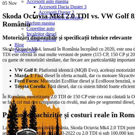
Accesorii auto masina
05
Nov
Accesorii Dacia Duster 3
Accesorii Duster 2
Skoda Octavia Mk4 2.0 TDI vs. VW Golf 8,
Accesorii Dacia Jogger
România
Parfum masina
Copertine auto
Incalzitor diesel
Motorizări disponibile și specificații tehnice relevante
Antifurt masina
Blog
Skoda Octavia Mk4, lansată în România începând cu 2020, este una dintre
Despre Noi
TDI este oferită în mai multe versiuni de putere (115 CP, 150 CP și 
cu game de motorizări similare, dar fiecare are particularități important
VW Golf 8
: Platformă identică (MQB Evo), aceleași motorizări 
Mazda 3
: Fără diesel în oferta actuală, dar cu motoare Skyactiv
Ford Focus
: Motorizări EcoBlue diesel și EcoBoost benzină, s
Toyota Corolla
: Fără diesel, dar cu sistem hibrid foarte eficien
În România, motorizarea 2.0 TDI de 150 CP este cea mai căutată la Oc
se face cel mai des comparația cu rivalii, mai ales pe segmentul diesel
Prețuri de achiziție și costuri reale în Ro
La nivelul pieței auto din România, Skoda Octavia Mk4 2.0 TDI porneș
second hand, modelele din 2020-2022 cu 2.0 TDI și sub 100.000 km se v