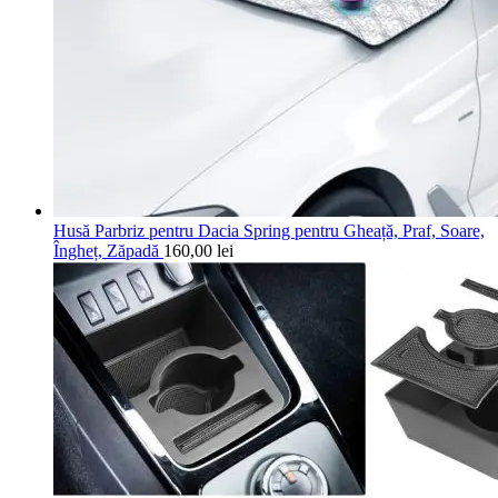
Husă Parbriz pentru Dacia Spring pentru Gheață, Praf, Soare,
Îngheț, Zăpadă
160,00
lei