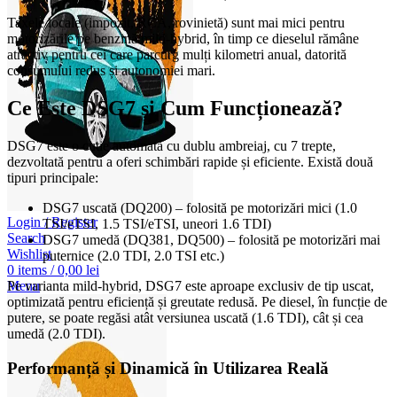
Taxele locale (impozit, RCA, rovinietă) sunt mai mici pentru
motorizările pe benzină/mild-hybrid, în timp ce dieselul rămâne
atractiv pentru cei care parcurg mulți kilometri anual, datorită
consumului redus și autonomiei mari.
Ce Este DSG7 și Cum Funcționează?
DSG7 este o cutie automată cu dublu ambreiaj, cu 7 trepte,
dezvoltată pentru a oferi schimbări rapide și eficiente. Există două
tipuri principale:
DSG7 uscată (DQ200) – folosită pe motorizări mici (1.0
Login / Register
TSI/eTSI, 1.5 TSI/eTSI, uneori 1.6 TDI)
Search
DSG7 umedă (DQ381, DQ500) – folosită pe motorizări mai
Wishlist
puternice (2.0 TDI, 2.0 TSI etc.)
0
items
/
0,00
lei
Menu
Pe varianta mild-hybrid, DSG7 este aproape exclusiv de tip uscat,
optimizată pentru eficiență și greutate redusă. Pe diesel, în funcție de
putere, se poate regăsi atât versiunea uscată (1.6 TDI), cât și cea
umedă (2.0 TDI).
Performanță și Dinamică în Utilizarea Reală