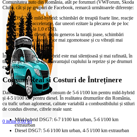
Comunitatea auto din România, atât pe forumuri (VWForum, Skoda
Club), cât și pe grupuri de Facebook, remarcă următoarele diferențe:
DSG7 pe mild-hybrid: schimbări de treaptă foarte line, reacție
rapidă la accelerație, dar uneori ezitare la plecarea de pe loc
(mai ales la 1.0 eTSI).
DSG7 pe diesel: cuplu generos la turații joase, schimbări
ferme, dar uneori ușor mai zgomotoase și cu vibrații mai
accentuate la ralanti.
În oraș, DSG7 pe mild-hybrid este mai silențioasă și mai rafinată, în
timp ce pe diesel se simte avantajul cuplului la reprize și pe drumuri
extraurbane.
Consum Real și Costuri de Întreținere
Datele oficiale indică un consum de 5-6 l/100 km pentru mild-hybrid
și 4-5 l/100 km pentru diesel. În realitatea drumurilor din România,
cu trafic urban aglomerat, calitate variabilă a combustibilului și stiluri
de condus diverse, cifrele reale sunt:
Mild-hybrid DSG7: 6-7 l/100 km urban, 5-6 l/100 km
0
items
0,00
lei
extraurban
Diesel DSG7: 5-6 l/100 km urban, 4-5 l/100 km extraurban