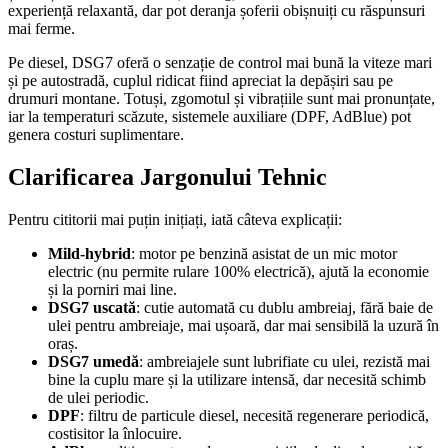
experiență relaxantă, dar pot deranja șoferii obișnuiți cu răspunsuri
mai ferme.
Pe diesel, DSG7 oferă o senzație de control mai bună la viteze mari
și pe autostradă, cuplul ridicat fiind apreciat la depășiri sau pe
drumuri montane. Totuși, zgomotul și vibrațiile sunt mai pronunțate,
iar la temperaturi scăzute, sistemele auxiliare (DPF, AdBlue) pot
genera costuri suplimentare.
Clarificarea Jargonului Tehnic
Pentru cititorii mai puțin inițiați, iată câteva explicații:
Mild-hybrid
: motor pe benzină asistat de un mic motor
electric (nu permite rulare 100% electrică), ajută la economie
și la porniri mai line.
DSG7 uscată
: cutie automată cu dublu ambreiaj, fără baie de
ulei pentru ambreiaje, mai ușoară, dar mai sensibilă la uzură în
oraș.
DSG7 umedă
: ambreiajele sunt lubrifiate cu ulei, rezistă mai
bine la cuplu mare și la utilizare intensă, dar necesită schimb
de ulei periodic.
DPF
: filtru de particule diesel, necesită regenerare periodică,
costisitor la înlocuire.