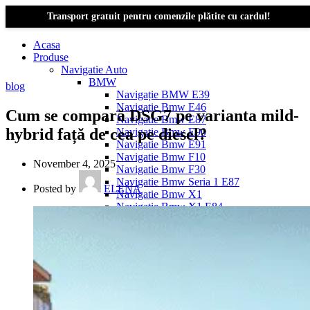
Transport gratuit pentru comenzile plătite cu cardul!
Acasa
Produse
Navigatie Auto
BMW
blog
Navigație BMW E39
Navigatie Bmw E46
Cum se compară DSG7 pe varianta mild-
Navigatie Bmw E87
hybrid față de cea pe diesel?
Navigatie Bmw E90
Navigatie Bmw E91
Navigatie Bmw F10
November 4, 2025
Navigatie Bmw F30
Navigatie Bmw Seria 1 E87
Posted by
ELENA
Navigatie Bmw X1
Navigatie Bmw X1 E84
Navigatie BMW X3
Navigatie BMW X3 E83
Navigatie BMW X3 f25
Dacia Logan
Navigație Dacia Logan 1 (2004–2012)
Navigație Dacia Logan 2 (2012–2020)
Navigație Dacia Logan 3 (2020–Prezent)
Dacia Duster