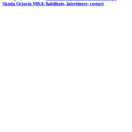
Skoda Octavia MK4: fiabilitate, întreținere, costuri
.
Cotieră pentru Dacia Duster II...
390,46
lei
ADD TO CART