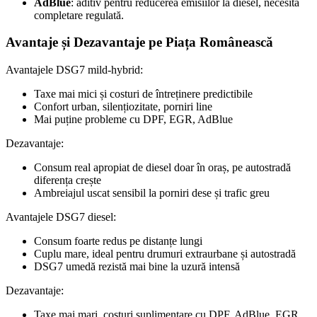
AdBlue
: aditiv pentru reducerea emisiilor la diesel, necesită
completare regulată.
Avantaje și Dezavantaje pe Piața Românească
Avantajele DSG7 mild-hybrid:
Taxe mai mici și costuri de întreținere predictibile
Confort urban, silențiozitate, porniri line
Mai puține probleme cu DPF, EGR, AdBlue
Dezavantaje:
Consum real apropiat de diesel doar în oraș, pe autostradă
diferența crește
Ambreiajul uscat sensibil la porniri dese și trafic greu
Avantajele DSG7 diesel:
Consum foarte redus pe distanțe lungi
Cuplu mare, ideal pentru drumuri extraurbane și autostradă
DSG7 umedă rezistă mai bine la uzură intensă
Dezavantaje:
Taxe mai mari, costuri suplimentare cu DPF, AdBlue, EGR