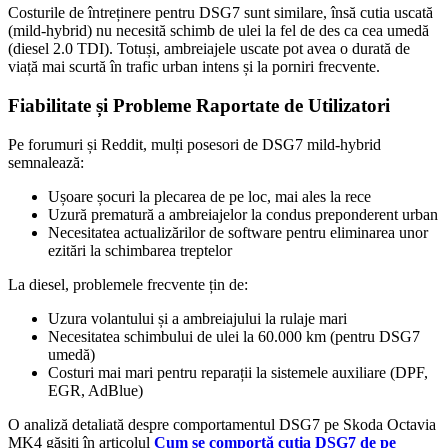
Costurile de întreținere pentru DSG7 sunt similare, însă cutia uscată
(mild-hybrid) nu necesită schimb de ulei la fel de des ca cea umedă
(diesel 2.0 TDI). Totuși, ambreiajele uscate pot avea o durată de
viață mai scurtă în trafic urban intens și la porniri frecvente.
Fiabilitate și Probleme Raportate de Utilizatori
Pe forumuri și Reddit, mulți posesori de DSG7 mild-hybrid
semnalează:
Ușoare șocuri la plecarea de pe loc, mai ales la rece
Uzură prematură a ambreiajelor la condus preponderent urban
Necesitatea actualizărilor de software pentru eliminarea unor
ezitări la schimbarea treptelor
La diesel, problemele frecvente țin de:
Uzura volantului și a ambreiajului la rulaje mari
Necesitatea schimbului de ulei la 60.000 km (pentru DSG7
umedă)
Costuri mai mari pentru reparații la sistemele auxiliare (DPF,
EGR, AdBlue)
O analiză detaliată despre comportamentul DSG7 pe Skoda Octavia
MK4 găsiți în articolul
Cum se comportă cutia DSG7 de pe