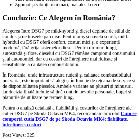
Zgomot și vibrații mai mari, mai ales la rece
Concluzie: Ce Alegem în România?
Alegerea între DSG7 pe mild-hybrid și diesel depinde de stilul de
condus și de traseele parcurse. Pentru oraș și navetă scurtă, mild-
hybridul cu DSG7 oferă confort, costuri mici și o experiență
modernă, fără grija sistemelor diesel. Pentru drumuri lungi,
autostradă și flote, dieselul cu DSG7 rămâne campionul consumului
și al autonomiei, dar cu costuri de întreținere mai ridicate și
sensibilitate la calitatea combustibilului.
În România, unde infrastructura rutieră și calitatea combustibilului
pot varia, este important să alegi și în funcție de rețeaua de service și
de disponibilitatea pieselor. Ambele variante au plusuri și minusuri,
iar decizia finală trebuie să țină cont de nevoile personale, buget și
planurile de utilizare pe termen lung.
Pentru o analiză detaliată a fiabilității și costurilor de întreținere ale
cutiei DSG7 pe Skoda Octavia MK4, recomandăm articolul
Cum se
comportă cutia DSG7 de pe Skoda Octavia MK4: fiabilitate,
întreținere, costuri
.
Post Views:
325