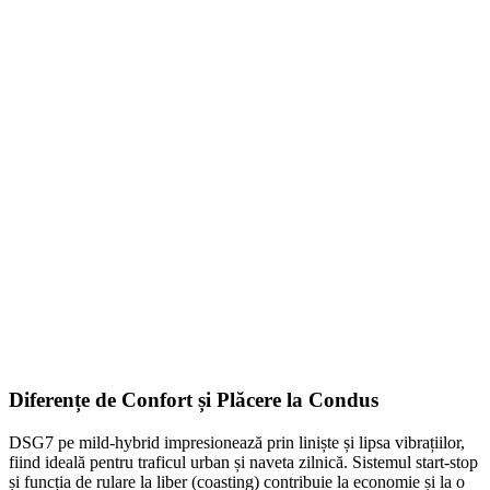
On Sale
Navigație Android 8.8 Inci pen...
1.499,00
lei
Original price was: 1.499,00 lei.
1.252,00
lei
Current price
is: 1.252,00 lei.
ADD TO CART
Diferențe de Confort și Plăcere la Condus
DSG7 pe mild-hybrid impresionează prin liniște și lipsa vibrațiilor,
fiind ideală pentru traficul urban și naveta zilnică. Sistemul start-stop
și funcția de rulare la liber (coasting) contribuie la economie și la o