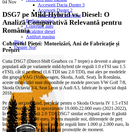
04
Nov
Accesorii Dacia Duster 3
Accesorii Duster 2
DSG7 pe Mild-Hybrid vs. Diesel: O
Accesorii Dacia Jogger
Parfum masina
Analiză Comparativă Relevantă pentru
Copertine auto
România
Incalzitor diesel
Antifurt masina
Blog
Contextul Pieței: Motorizări, Ani de Fabricație și
Despre Noi
Prețuri
Cutia DSG7 (Direct-Shift Gearbox cu 7 trepte) a devenit o alegere
populară atât pe variantele mild-hybrid (de regulă 1.0 eTSI sau 1.5
eTSI), cât și pe diesel (1.6 TDI sau 2.0 TDI), mai ales pe modelele
din grupul VAG (Volkswagen, Skoda, Audi, Seat). În România,
aceste motorizări sunt disponibile pe modele precum VW Golf 7/8,
Skoda Octavia 3/4, Seat Leon și Audi A3, fabricate în special după
2018.
Pe piața second hand, prețurile pentru o Skoda Octavia IV 1.5 eTSI
DSG7 pornesc de la aproximativ 19.000-22.000 euro (2021-2022),
în timp ce o variantă 2.0 TDI DSG7 similar echipată poate fi găsită
între 21.000-25.000 euro. Pentru mașinile noi, diferențele de preț
între mild-hybrid și diesel sunt de regulă între 1.000 și 2.000 euro, în
funcție de nivelul de echipare și promoțiile de moment.