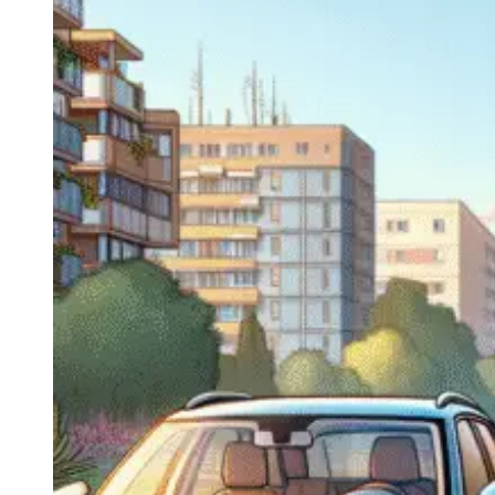
Navigatie Duster 2011
Navigatie Duster 2019
Audi
Navigatie Audi A3 8p
Navigatie Audi A4
Navigatie Audi A4 B6
Navigatie Audi A4 B7
Navigatie Audi A4 B8
Navigatie Audi A5
Navigatie Audi A6 C5
Navigatie Audi A6 C6
Navigatie Audi A6 C7
Navigatie Audi Q5
Ford
Navigație Ford Fiesta
Navigație Ford Focus 1
Navigație Ford Focus 2
Navigație Ford Focus MK3
Navigație Ford Mondeo MK3
Navigație Ford Mondeo MK4
Navigație Ford Transit
Mercedes
Navigație Mercedes C Class W203
Navigație Mercedes C Class W204
Navigație Mercedes W203