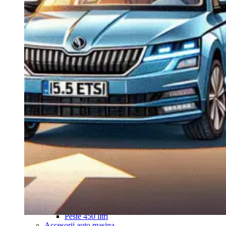
Navigație Mercedes W204
Navigație Mercedes W211
Navigație Mercedes Sprinter
Passat
Navigație Passat B5
Navigație Passat B5 5
Navigație Passat B6
Navigație Passat B7
Navigație Passat B8
Navigație Passat CC
Skoda
Navigație Skoda Fabia 1
Navigație Skoda Fabia 2
Navigație Skoda Octavia 1
Navigație Skoda Octavia 2
Navigație Skoda Octavia 3
Navigație Skoda Rapid
Navigație Skoda Superb 1
Navigație Skoda Superb 2
Navigație Toyota Avensis T25
Portbagaj Plafon Auto
Sub 350 Litri
Peste 350 Litri
Peste 450 litri
Accesorii auto masina