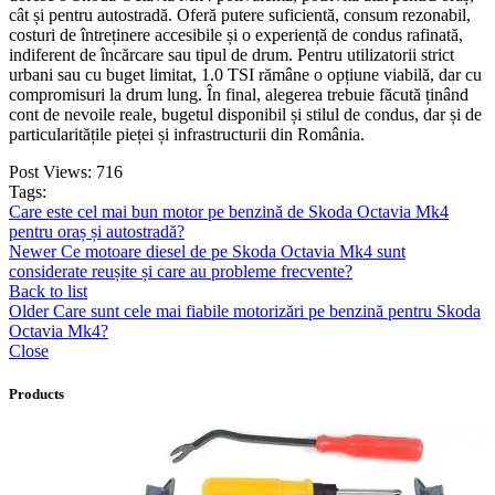
cât și pentru autostradă. Oferă putere suficientă, consum rezonabil,
costuri de întreținere accesibile și o experiență de condus rafinată,
indiferent de încărcare sau tipul de drum. Pentru utilizatorii strict
urbani sau cu buget limitat, 1.0 TSI rămâne o opțiune viabilă, dar cu
compromisuri la drum lung. În final, alegerea trebuie făcută ținând
cont de nevoile reale, bugetul disponibil și stilul de condus, dar și de
particularitățile pieței și infrastructurii din România.
Post Views:
716
Tags:
Care este cel mai bun motor pe benzină de Skoda Octavia Mk4
pentru oraș și autostradă?
Newer
Ce motoare diesel de pe Skoda Octavia Mk4 sunt
considerate reușite și care au probleme frecvente?
Back to list
Older
Care sunt cele mai fiabile motorizări pe benzină pentru Skoda
Octavia Mk4?
Close
Products