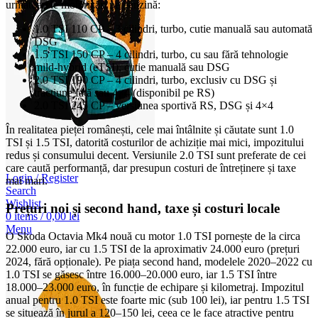
următoarele motorizări pe benzină:
1.0 TSI 110 CP – 3 cilindri, turbo, cutie manuală sau automată
DSG
1.5 TSI 150 CP – 4 cilindri, turbo, cu sau fără tehnologie
mild-hybrid (eTSI), cutie manuală sau DSG
2.0 TSI 190 CP – 4 cilindri, turbo, exclusiv cu DSG și
tracțiune față sau 4×4 (disponibil pe RS)
2.0 TSI 245 CP – versiunea sportivă RS, DSG și 4×4
În realitatea pieței românești, cele mai întâlnite și căutate sunt 1.0
TSI și 1.5 TSI, datorită costurilor de achiziție mai mici, impozitului
redus și consumului decent. Versiunile 2.0 TSI sunt preferate de cei
care caută performanță, dar presupun costuri de întreținere și taxe
Login / Register
mai mari.
Search
Wishlist
Prețuri noi și second hand, taxe și costuri locale
0
items
/
0,00
lei
Menu
O Skoda Octavia Mk4 nouă cu motor 1.0 TSI pornește de la circa
22.000 euro, iar cu 1.5 TSI de la aproximativ 24.000 euro (prețuri
2024, fără opționale). Pe piața second hand, modelele 2020–2022 cu
1.0 TSI se găsesc între 16.000–20.000 euro, iar 1.5 TSI între
18.000–23.000 euro, în funcție de echipare și kilometraj. Impozitul
anual pentru 1.0 TSI este foarte mic (sub 100 lei), iar pentru 1.5 TSI
se situează în jurul a 120–150 lei, ceea ce le face atractive pentru