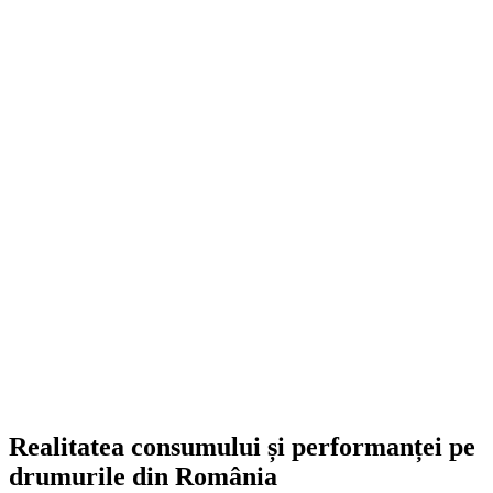
FE Active
609,00
lei
ADD TO CART
Realitatea consumului și performanței pe
drumurile din România