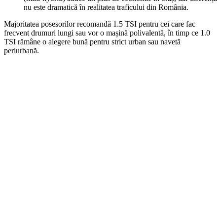
nu este dramatică în realitatea traficului din România.
Majoritatea posesorilor recomandă 1.5 TSI pentru cei care fac
frecvent drumuri lungi sau vor o mașină polivalentă, în timp ce 1.0
TSI rămâne o alegere bună pentru strict urban sau navetă
periurbană.
On Sale
AUTO-STYLE
1.160,00
lei
Original price was: 1.160,00 lei.
1.040,00
lei
Current price
is: 1.040,00 lei.
ADD TO CART