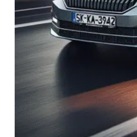
Navigație Mercedes W204
Navigație Mercedes W211
Navigație Mercedes Sprinter
Passat
Navigație Passat B5
Navigație Passat B5 5
Navigație Passat B6
Navigație Passat B7
Navigație Passat B8
Navigație Passat CC
Skoda
Navigație Skoda Fabia 1
Navigație Skoda Fabia 2
Navigație Skoda Octavia 1
Navigație Skoda Octavia 2
Navigație Skoda Octavia 3
Navigație Skoda Rapid
Navigație Skoda Superb 1
Navigație Skoda Superb 2
Navigație Toyota Avensis T25
Portbagaj Plafon Auto
Sub 350 Litri
Peste 350 Litri
Peste 450 litri
Accesorii auto masina