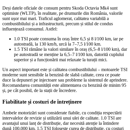
Deși datele oficiale de consum pentru Skoda Octavia Mk4 sunt
optimiste (WLTP), în realitate, pe drumurile din România, valorile
sunt ușor mai mari. Traficul aglomerat, calitatea variabilă a
combustibilului și a infrastructurii, precum și stilul de condus
influențează consumul. Astfel:
1.0 TSI poate consuma în oraș între 6,5 și 8 l/100 km, iar pe
autostradă, la 130 km/h, urcă la 7–7,5 l/100 km.
1.5 TSI rămâne la valori similare în oraș (6,5–8 l/100 km), dar
pe autostradă se menține la 6,5–7 l/100 km, datorită cuplului
superior și a funcționării mai relaxate la turații mici.
Un aspect important este și calitatea combustibilului – motoarele TSI
moderne sunt sensibile la benzină de slabă calitate, ceea ce poate
duce la depuneri pe injectoare sau probleme la sistemul de aprindere.
Recomandarea comunității este alimentarea cu benzină de minim 95
și, pe cât posibil, de la stații de încredere.
Fiabilitate și costuri de întreținere
Ambele motorizări sunt considerate fiabile, cu condiția respectării
intervalelor de revizie și utilizării unui ulei de calitate. 1.0 TSI are
avantajul unui lanț de distribuție, dar necesită atenție la întindere
după 100.000 km. 1.5 TSI folosește curea de distribuție, cu costuri