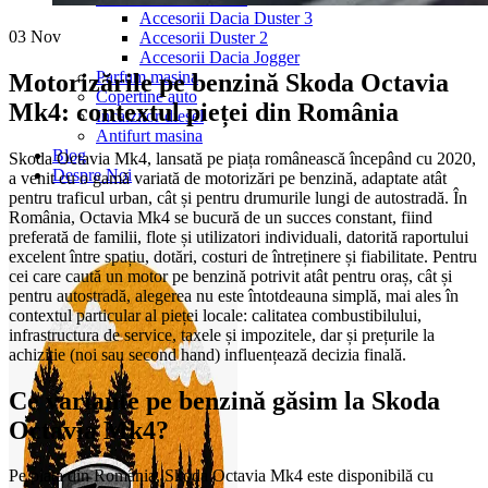
Accesorii Dacia Duster 3
03
Nov
Accesorii Duster 2
Accesorii Dacia Jogger
Parfum masina
Motorizările pe benzină Skoda Octavia
Copertine auto
Mk4: contextul pieței din România
Incalzitor diesel
Antifurt masina
Blog
Skoda Octavia Mk4, lansată pe piața românească începând cu 2020,
Despre Noi
a venit cu o gamă variată de motorizări pe benzină, adaptate atât
pentru traficul urban, cât și pentru drumurile lungi de autostradă. În
România, Octavia Mk4 se bucură de un succes constant, fiind
preferată de familii, flote și utilizatori individuali, datorită raportului
excelent între spațiu, dotări, costuri de întreținere și fiabilitate. Pentru
cei care caută un motor pe benzină potrivit atât pentru oraș, cât și
pentru autostradă, alegerea nu este întotdeauna simplă, mai ales în
contextul particular al pieței locale: calitatea combustibilului,
infrastructura de service, taxele și impozitele, dar și prețurile la
achiziție (noi sau second hand) influențează decizia finală.
Ce variante pe benzină găsim la Skoda
Octavia Mk4?
Pe piața din România, Skoda Octavia Mk4 este disponibilă cu