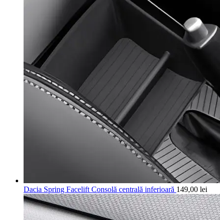
Dacia Spring Facelift Consolă centrală inferioară
149,00
lei