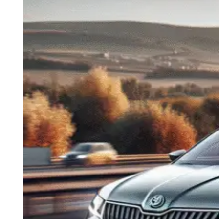
Navigatie Duster 2011
Navigatie Duster 2019
Audi
Navigatie Audi A3 8p
Navigatie Audi A4
Navigatie Audi A4 B6
Navigatie Audi A4 B7
Navigatie Audi A4 B8
Navigatie Audi A5
Navigatie Audi A6 C5
Navigatie Audi A6 C6
Navigatie Audi A6 C7
Navigatie Audi Q5
Ford
Navigație Ford Fiesta
Navigație Ford Focus 1
Navigație Ford Focus 2
Navigație Ford Focus MK3
Navigație Ford Mondeo MK3
Navigație Ford Mondeo MK4
Navigație Ford Transit
Mercedes
Navigație Mercedes C Class W203
Navigație Mercedes C Class W204
Navigație Mercedes W203