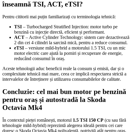
înseamnă TSI, ACT, eTSI?
Pentru cititorii mai puțin familiarizați cu terminologia tehnică:
TSI
– Turbocharged Stratified Injection: motor turbo pe
benzină cu injecție directă, eficient și performant.
ACT
– Active Cylinder Technology: sistem care dezactivează
2 din cei 4 cilindri la sarcină mică, pentru a reduce consumul.
eTSI
– versiune mild-hybrid a motorului 1.5 TSI, cu un mic
motor electric care ajută la porniri și recuperare de energie,
reducând consumul în oraș.
Aceste tehnologii aduc beneficii reale la consum și emisii, dar și o
complexitate tehnică mai mare, ceea ce implică respectarea strictă a
intervalelor de întreținere și utilizarea consumabilelor de calitate.
Concluzie: cel mai bun motor pe benzină
pentru oraș și autostradă la Skoda
Octavia Mk4
În contextul pieței românești, motorul
1.5 TSI 150 CP
(cu sau fără
tehnologie mild-hybrid) reprezintă alegerea ideală pentru cei care
doresc o Skoda Octavia Mk4 polivalentă, potrivită atât pentru oraș,