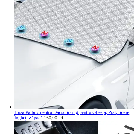
Husă Parbriz pentru Dacia Spring pentru Gheață, Praf, Soare,
Îngheț, Zăpadă
160,00
lei