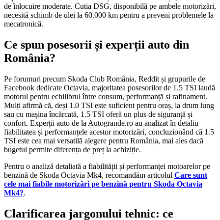
de înlocuire moderate. Cutia DSG, disponibilă pe ambele motorizări,
necesită schimb de ulei la 60.000 km pentru a preveni problemele la
mecatronică.
Ce spun posesorii și experții auto din
România?
Pe forumuri precum Skoda Club România, Reddit și grupurile de
Facebook dedicate Octavia, majoritatea posesorilor de 1.5 TSI laudă
motorul pentru echilibrul între consum, performanță și rafinament.
Mulți afirmă că, deși 1.0 TSI este suficient pentru oraș, la drum lung
sau cu mașina încărcată, 1.5 TSI oferă un plus de siguranță și
confort. Experții auto de la Autogrande.ro au analizat în detaliu
fiabilitatea și performanțele acestor motorizări, concluzionând că 1.5
TSI este cea mai versatilă alegere pentru România, mai ales dacă
bugetul permite diferența de preț la achiziție.
Pentru o analiză detaliată a fiabilității și performanței motoarelor pe
benzină de Skoda Octavia Mk4, recomandăm articolul
Care sunt
cele mai fiabile motorizări pe benzină pentru Skoda Octavia
Mk4?
.
Clarificarea jargonului tehnic: ce