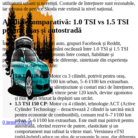
utilizatorii urbani și navetiști. Costurile de întreținere sunt rezonabile,
iar rețeaua de service Skoda este extinsă la nivel național.
Analiză comparativă: 1.0 TSI vs 1.5 TSI
pentru oraș și autostradă
În discuțiile de pe forumuri auto, grupuri Facebook și Reddit,
majoritatea utilizatorilor români oscilează între 1.0 TSI și 1.5 TSI
atunci când caută un compromis între costuri, fiabilitate și
performanță. Iată principalele diferențe, sintetizate din experiența
comunității și datele oficiale:
1.0 TSI 110 CP
: Motor cu 3 cilindri, potrivit pentru oraș,
consum real 6–7 l/100 km urban, 5–6 l/100 km extraurban.
Este apreciat pentru silențiozitate și costuri mici de întreținere,
dar pe autostradă, la viteze peste 120 km/h, devine zgomotos
și mai puțin relaxat la depășiri sau urcări.
1.5 TSI 150 CP
: Motor cu 4 cilindri, tehnologie ACT (Active
Cylinder Technology – dezactivează 2 cilindri la sarcină mică
pentru economie de combustibil), consum real 6–7 l/100 km
urban, 5–6 l/100 km extraurban. Este mult mai potrivit pentru
0
items
0,00
lei
autostradă, oferind rezerve de putere, elasticitate și un
comportament mai rafinat la viteze mari. Versiunea eTSI
(mild-hybrid) aduce un plus de economie în oraș, dar diferența