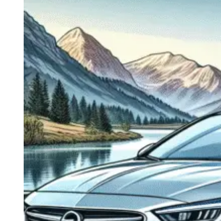
Navigatie Duster 2011
Navigatie Duster 2019
Audi
Navigatie Audi A3 8p
Navigatie Audi A4
Navigatie Audi A4 B6
Navigatie Audi A4 B7
Navigatie Audi A4 B8
Navigatie Audi A5
Navigatie Audi A6 C5
Navigatie Audi A6 C6
Navigatie Audi A6 C7
Navigatie Audi Q5
Ford
Navigație Ford Fiesta
Navigație Ford Focus 1
Navigație Ford Focus 2
Navigație Ford Focus MK3
Navigație Ford Mondeo MK3
Navigație Ford Mondeo MK4
Navigație Ford Transit
Mercedes
Navigație Mercedes C Class W203
Navigație Mercedes C Class W204
Navigație Mercedes W203