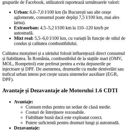
grupurile de Facebook, utilizatorii raportează următoarele valori:
Urban:
6,0–7,0 l/100 km (în București sau alte orașe
aglomerate, consumul poate depăși 7,5 l/100 km, mai ales
iarna).
Extraurban:
4,5–5,2 l/100 km la 110–120 km/h pe
autostradă.
Mixt real:
5,5–6,0 l/100 km, cu variații în funcție de stilul de
condus și calitatea combustibilului.
Calitatea motorinei și a uleiului folosit influențează direct consumul
și fiabilitatea. În România, combustibilul de la stațiile mari (OMV,
MOL, Rompetrol) este preferat pentru a evita depunerile pe
injectoare și DPF. De asemenea, drumurile cu multe denivelări sau
traficul urban intens pot crește uzura sistemelor auxiliare (EGR,
DPF).
Avantaje și Dezavantaje ale Motorului 1.6 CDTI
Avantaje:
Consum redus pentru un sedan de clasă medie.
Costuri de întreținere rezonabile.
Fiabilitate bună dacă este exploatat corect.
Putere suficientă pentru drumuri lungi și autostradă.
Dezavantaje: