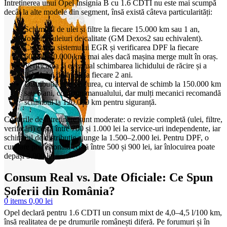
Întreținerea unui Opel Insignia B cu 1.6 CDTI nu este mai scumpă
decât la alte modele din segment, însă există câteva particularități:
Schimbul de ulei și filtre la fiecare 15.000 km sau 1 an,
folosind uleiuri de calitate (GM Dexos2 sau echivalent).
Curățarea sistemului EGR și verificarea DPF la fiecare
60.000-80.000 km, mai ales dacă mașina merge mult în oraș.
Verificarea și eventual schimbarea lichidului de răcire și a
lichidului de frână la fiecare 2 ani.
Distribuția este pe curea, cu interval de schimb la 150.000 km
sau 6 ani, conform manualului, dar mulți mecanici recomandă
schimbul la 120.000 km pentru siguranță.
Costurile de întreținere sunt moderate: o revizie completă (ulei, filtre,
verificări) costă între 700 și 1.000 lei la service-uri independente, iar
schimbul de distribuție ajunge la 1.500–2.000 lei. Pentru DPF, o
curățare profesională costă între 500 și 900 lei, iar înlocuirea poate
depăși 3.000 lei.
Consum Real vs. Date Oficiale: Ce Spun
Șoferii din România?
0
items
0,00
lei
Opel declară pentru 1.6 CDTI un consum mixt de 4,0–4,5 l/100 km,
însă realitatea de pe drumurile românești diferă. Pe forumuri și în