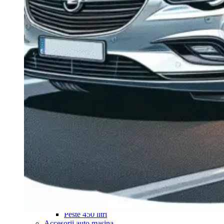
Navigație Mercedes W204
Navigație Mercedes W211
Navigație Mercedes Sprinter
Passat
Navigație Passat B5
Navigație Passat B5 5
Navigație Passat B6
Navigație Passat B7
Navigație Passat B8
Navigație Passat CC
Skoda
Navigație Skoda Fabia 1
Navigație Skoda Fabia 2
Navigație Skoda Octavia 1
Navigație Skoda Octavia 2
Navigație Skoda Octavia 3
Navigație Skoda Rapid
Navigație Skoda Superb 1
Navigație Skoda Superb 2
Navigație Toyota Avensis T25
Portbagaj Plafon Auto
Sub 350 Litri
Peste 350 Litri
Peste 450 litri
Accesorii auto masina