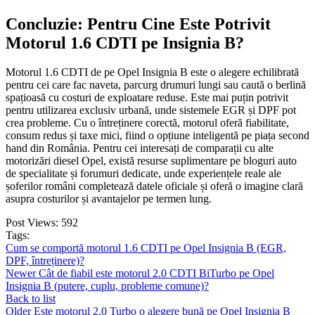
Concluzie: Pentru Cine Este Potrivit
Motorul 1.6 CDTI pe Insignia B?
Motorul 1.6 CDTI de pe Opel Insignia B este o alegere echilibrată
pentru cei care fac naveta, parcurg drumuri lungi sau caută o berlină
spațioasă cu costuri de exploatare reduse. Este mai puțin potrivit
pentru utilizarea exclusiv urbană, unde sistemele EGR și DPF pot
crea probleme. Cu o întreținere corectă, motorul oferă fiabilitate,
consum redus și taxe mici, fiind o opțiune inteligentă pe piața second
hand din România. Pentru cei interesați de comparații cu alte
motorizări diesel Opel, există resurse suplimentare pe bloguri auto
de specialitate și forumuri dedicate, unde experiențele reale ale
șoferilor români completează datele oficiale și oferă o imagine clară
asupra costurilor și avantajelor pe termen lung.
Post Views:
592
Tags:
Cum se comportă motorul 1.6 CDTI pe Opel Insignia B (EGR,
DPF, întreținere)?
Newer
Cât de fiabil este motorul 2.0 CDTI BiTurbo pe Opel
Insignia B (putere, cuplu, probleme comune)?
Back to list
Older
Este motorul 2.0 Turbo o alegere bună pe Opel Insignia B