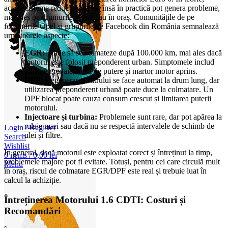
aceste sisteme reduc poluarea, însă în practică pot genera probleme,
mai ales pe drumurile scurte sau în oraș. Comunitățile de pe
forumurile Opel și grupurile de Facebook din România semnalează
următoarele aspecte:
EGR:
Tinde să se colmateze după 100.000 km, mai ales dacă
motorul este folosit preponderent urban. Simptomele includ
pornire greoaie, lipsă de putere și martor motor aprins.
DPF:
Regenerarea filtrului se face automat la drum lung, dar
utilizarea preponderent urbană poate duce la colmatare. Un
DPF blocat poate cauza consum crescut și limitarea puterii
motorului.
Injectoare și turbina:
Problemele sunt rare, dar pot apărea la
rulaje mari sau dacă nu se respectă intervalele de schimb de
Login / Register
ulei și filtre.
Search
Wishlist
În general, dacă motorul este exploatat corect și întreținut la timp,
0
items
/
0,00
lei
problemele majore pot fi evitate. Totuși, pentru cei care circulă mult
Menu
în oraș, riscul de colmatare EGR/DPF este real și trebuie luat în
calcul la achiziție.
Întreținerea Motorului 1.6 CDTI: Costuri și
Recomandări