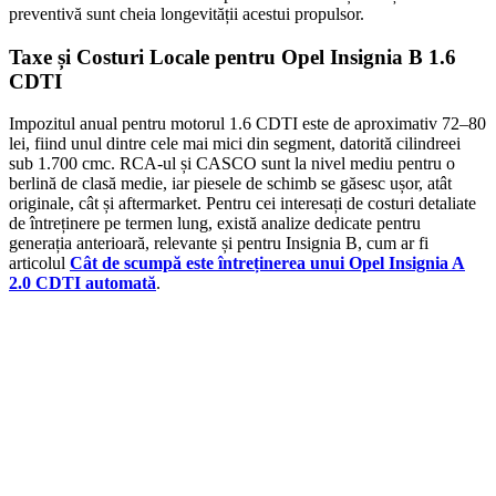
preventivă sunt cheia longevității acestui propulsor.
Taxe și Costuri Locale pentru Opel Insignia B 1.6
CDTI
Impozitul anual pentru motorul 1.6 CDTI este de aproximativ 72–80
lei, fiind unul dintre cele mai mici din segment, datorită cilindreei
sub 1.700 cmc. RCA-ul și CASCO sunt la nivel mediu pentru o
berlină de clasă medie, iar piesele de schimb se găsesc ușor, atât
originale, cât și aftermarket. Pentru cei interesați de costuri detaliate
de întreținere pe termen lung, există analize dedicate pentru
generația anterioară, relevante și pentru Insignia B, cum ar fi
articolul
Cât de scumpă este întreținerea unui Opel Insignia A
2.0 CDTI automată
.
On Sale