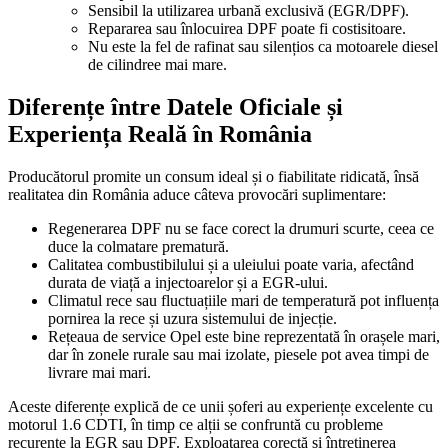
Sensibil la utilizarea urbană exclusivă (EGR/DPF).
Repararea sau înlocuirea DPF poate fi costisitoare.
Nu este la fel de rafinat sau silențios ca motoarele diesel
de cilindree mai mare.
Diferențe între Datele Oficiale și
Experiența Reală în România
Producătorul promite un consum ideal și o fiabilitate ridicată, însă
realitatea din România aduce câteva provocări suplimentare:
Regenerarea DPF nu se face corect la drumuri scurte, ceea ce
duce la colmatare prematură.
Calitatea combustibilului și a uleiului poate varia, afectând
durata de viață a injectoarelor și a EGR-ului.
Climatul rece sau fluctuațiile mari de temperatură pot influența
pornirea la rece și uzura sistemului de injecție.
Rețeaua de service Opel este bine reprezentată în orașele mari,
dar în zonele rurale sau mai izolate, piesele pot avea timpi de
livrare mai mari.
Aceste diferențe explică de ce unii șoferi au experiențe excelente cu
motorul 1.6 CDTI, în timp ce alții se confruntă cu probleme
recurente la EGR sau DPF. Exploatarea corectă și întreținerea