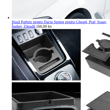
Husă Parbriz pentru Dacia Spring pentru Gheață, Praf, Soare,
Îngheț, Zăpadă
160,00
lei