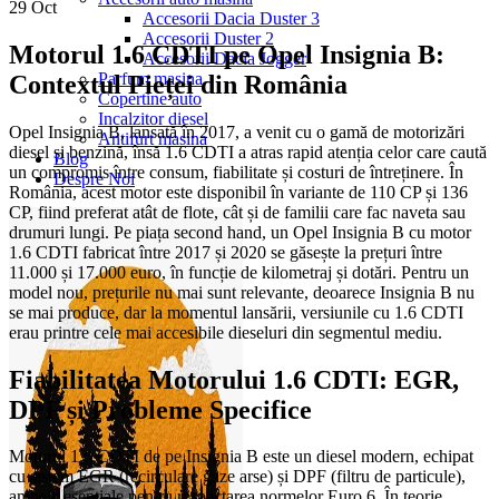
29
Oct
Accesorii Dacia Duster 3
Accesorii Duster 2
Motorul 1.6 CDTI pe Opel Insignia B:
Accesorii Dacia Jogger
Parfum masina
Contextul Pieței din România
Copertine auto
Incalzitor diesel
Opel Insignia B, lansată în 2017, a venit cu o gamă de motorizări
Antifurt masina
diesel și benzină, însă 1.6 CDTI a atras rapid atenția celor care caută
Blog
un compromis între consum, fiabilitate și costuri de întreținere. În
Despre Noi
România, acest motor este disponibil în variante de 110 CP și 136
CP, fiind preferat atât de flote, cât și de familii care fac naveta sau
drumuri lungi. Pe piața second hand, un Opel Insignia B cu motor
1.6 CDTI fabricat între 2017 și 2020 se găsește la prețuri între
11.000 și 17.000 euro, în funcție de kilometraj și dotări. Pentru un
model nou, prețurile nu mai sunt relevante, deoarece Insignia B nu
se mai produce, dar la momentul lansării, versiunile cu 1.6 CDTI
erau printre cele mai accesibile dieseluri din segmentul mediu.
Fiabilitatea Motorului 1.6 CDTI: EGR,
DPF și Probleme Specifice
Motorul 1.6 CDTI de pe Insignia B este un diesel modern, echipat
cu sistem EGR (recirculare gaze arse) și DPF (filtru de particule),
ambele esențiale pentru respectarea normelor Euro 6. În teorie,