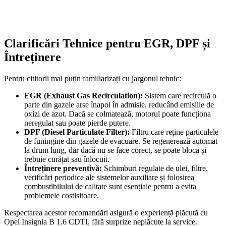
Clarificări Tehnice pentru EGR, DPF și
Întreținere
Pentru cititorii mai puțin familiarizați cu jargonul tehnic:
EGR (Exhaust Gas Recirculation):
Sistem care recirculă o
parte din gazele arse înapoi în admisie, reducând emisiile de
oxizi de azot. Dacă se colmatează, motorul poate funcționa
neregulat sau poate pierde putere.
DPF (Diesel Particulate Filter):
Filtru care reține particulele
de funingine din gazele de evacuare. Se regenerează automat
la drum lung, dar dacă nu se face corect, se poate bloca și
trebuie curățat sau înlocuit.
Întreținere preventivă:
Schimburi regulate de ulei, filtre,
verificări periodice ale sistemelor auxiliare și folosirea
combustibilului de calitate sunt esențiale pentru a evita
problemele costisitoare.
Respectarea acestor recomandări asigură o experiență plăcută cu
Opel Insignia B 1.6 CDTI, fără surprize neplăcute la service.