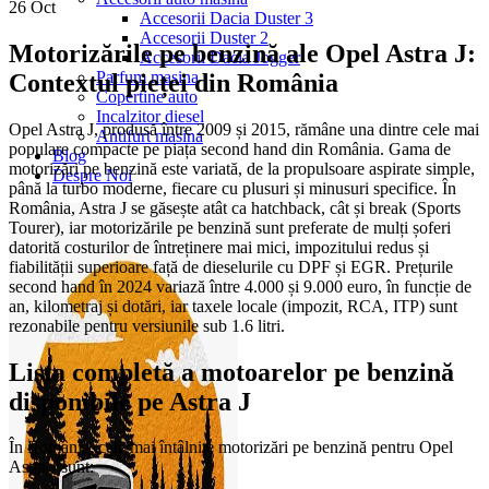
26
Oct
Accesorii Dacia Duster 3
Accesorii Duster 2
Motorizările pe benzină ale Opel Astra J:
Accesorii Dacia Jogger
Parfum masina
Contextul pieței din România
Copertine auto
Incalzitor diesel
Opel Astra J, produsă între 2009 și 2015, rămâne una dintre cele mai
Antifurt masina
populare compacte pe piața second hand din România. Gama de
Blog
motorizări pe benzină este variată, de la propulsoare aspirate simple,
Despre Noi
până la turbo moderne, fiecare cu plusuri și minusuri specifice. În
România, Astra J se găsește atât ca hatchback, cât și break (Sports
Tourer), iar motorizările pe benzină sunt preferate de mulți șoferi
datorită costurilor de întreținere mai mici, impozitului redus și
fiabilității superioare față de dieselurile cu DPF și EGR. Prețurile
second hand în 2024 variază între 4.000 și 9.000 euro, în funcție de
an, kilometraj și dotări, iar taxele locale (impozit, RCA, ITP) sunt
rezonabile pentru versiunile sub 1.6 litri.
Lista completă a motoarelor pe benzină
disponibile pe Astra J
În România, cele mai întâlnite motorizări pe benzină pentru Opel
Astra J sunt: