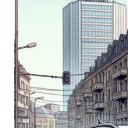
Navigatie Duster 2011
Navigatie Duster 2019
Audi
Navigatie Audi A3 8p
Navigatie Audi A4
Navigatie Audi A4 B6
Navigatie Audi A4 B7
Navigatie Audi A4 B8
Navigatie Audi A5
Navigatie Audi A6 C5
Navigatie Audi A6 C6
Navigatie Audi A6 C7
Navigatie Audi Q5
Ford
Navigație Ford Fiesta
Navigație Ford Focus 1
Navigație Ford Focus 2
Navigație Ford Focus MK3
Navigație Ford Mondeo MK3
Navigație Ford Mondeo MK4
Navigație Ford Transit
Mercedes
Navigație Mercedes C Class W203
Navigație Mercedes C Class W204
Navigație Mercedes W203