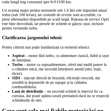
cutia lungă trag consumul spre 8-9 l/100 km.
Un avantaj major pentru motoarele sub 1.6 litri este impozitul anual
redus (sub 100 lei/an), iar costurile de revizie sunt accesibile, cu
piese aftermarket disponibile pe scară largă. Rețeaua de service Opel
este bine dezvoltată, iar piesele de schimb se găsesc ușor, inclusiv
pentru versiunile turbo.
Clarificarea jargonului tehnic
Pentru cititorii mai puțin familiarizați cu termenii tehnici:
Aspirat
– motor fără turbo, cu alimentare clasică, fiabil și ușor
de întreținut.
Turbo
– motor cu supraalimentare, oferă mai multă putere la
o cilindree mică, dar necesită întreținere atentă (ulei, bujii,
răcire).
SIDI
– injecție directă de benzină, eficiență crescută, dar
sensibil la depunerile de pe supape și la calitatea
combustibilului.
Lanț de distribuție
– nu necesită schimb la interval fix ca
cureaua, dar poate apărea uzură prematură dacă nu se respectă
schimburile de ulei.
Care sunt cele mai fiabile motorizări pe