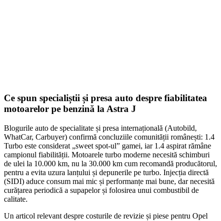
609,00
lei
ADD TO CART
Ce spun specialiștii și presa auto despre fiabilitatea
motoarelor pe benzină la Astra J
Blogurile auto de specialitate și presa internațională (Autobild,
WhatCar, Carbuyer) confirmă concluziile comunității românești: 1.4
Turbo este considerat „sweet spot-ul” gamei, iar 1.4 aspirat rămâne
campionul fiabilității. Motoarele turbo moderne necesită schimburi
de ulei la 10.000 km, nu la 30.000 km cum recomandă producătorul,
pentru a evita uzura lanțului și depunerile pe turbo. Injecția directă
(SIDI) aduce consum mai mic și performanțe mai bune, dar necesită
curățarea periodică a supapelor și folosirea unui combustibil de
calitate.
Un articol relevant despre costurile de revizie și piese pentru Opel