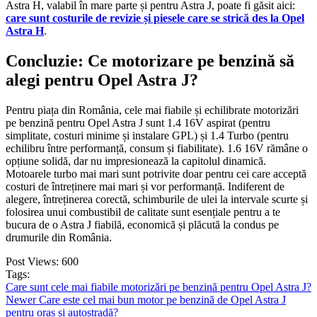
Astra H, valabil în mare parte și pentru Astra J, poate fi găsit aici:
care sunt costurile de revizie și piesele care se strică des la Opel
Astra H
.
Concluzie: Ce motorizare pe benzină să
alegi pentru Opel Astra J?
Pentru piața din România, cele mai fiabile și echilibrate motorizări
pe benzină pentru Opel Astra J sunt 1.4 16V aspirat (pentru
simplitate, costuri minime și instalare GPL) și 1.4 Turbo (pentru
echilibru între performanță, consum și fiabilitate). 1.6 16V rămâne o
opțiune solidă, dar nu impresionează la capitolul dinamică.
Motoarele turbo mai mari sunt potrivite doar pentru cei care acceptă
costuri de întreținere mai mari și vor performanță. Indiferent de
alegere, întreținerea corectă, schimburile de ulei la intervale scurte și
folosirea unui combustibil de calitate sunt esențiale pentru a te
bucura de o Astra J fiabilă, economică și plăcută la condus pe
drumurile din România.
Post Views:
600
Tags:
Care sunt cele mai fiabile motorizări pe benzină pentru Opel Astra J?
Newer
Care este cel mai bun motor pe benzină de Opel Astra J
pentru oraș și autostradă?