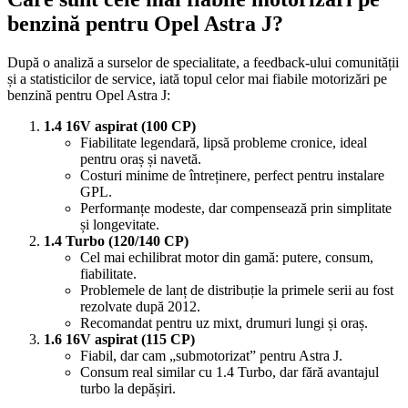
benzină pentru Opel Astra J?
După o analiză a surselor de specialitate, a feedback-ului comunității
și a statisticilor de service, iată topul celor mai fiabile motorizări pe
benzină pentru Opel Astra J:
1.4 16V aspirat (100 CP)
Fiabilitate legendară, lipsă probleme cronice, ideal
pentru oraș și navetă.
Costuri minime de întreținere, perfect pentru instalare
GPL.
Performanțe modeste, dar compensează prin simplitate
și longevitate.
1.4 Turbo (120/140 CP)
Cel mai echilibrat motor din gamă: putere, consum,
fiabilitate.
Problemele de lanț de distribuție la primele serii au fost
rezolvate după 2012.
Recomandat pentru uz mixt, drumuri lungi și oraș.
1.6 16V aspirat (115 CP)
Fiabil, dar cam „submotorizat” pentru Astra J.
Consum real similar cu 1.4 Turbo, dar fără avantajul
turbo la depășiri.