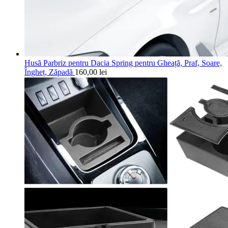
Husă Parbriz pentru Dacia Spring pentru Gheață, Praf, Soare,
Îngheț, Zăpadă
160,00
lei