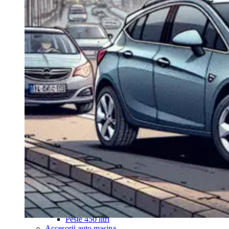
Navigație Mercedes W204
Navigație Mercedes W211
Navigație Mercedes Sprinter
Passat
Navigație Passat B5
Navigație Passat B5 5
Navigație Passat B6
Navigație Passat B7
Navigație Passat B8
Navigație Passat CC
Skoda
Navigație Skoda Fabia 1
Navigație Skoda Fabia 2
Navigație Skoda Octavia 1
Navigație Skoda Octavia 2
Navigație Skoda Octavia 3
Navigație Skoda Rapid
Navigație Skoda Superb 1
Navigație Skoda Superb 2
Navigație Toyota Avensis T25
Portbagaj Plafon Auto
Sub 350 Litri
Peste 350 Litri
Peste 450 litri
Accesorii auto masina