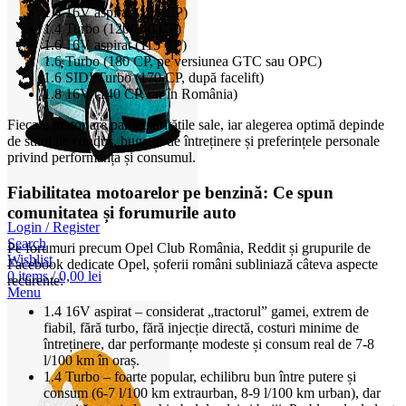
1.4 16V aspirat (100 CP)
1.4 Turbo (120/140 CP)
1.6 16V aspirat (115 CP)
1.6 Turbo (180 CP, pe versiunea GTC sau OPC)
1.6 SIDI Turbo (170 CP, după facelift)
1.8 16V (140 CP, rar în România)
Fiecare motor are particularitățile sale, iar alegerea optimă depinde
de stilul de condus, bugetul de întreținere și preferințele personale
privind performanța și consumul.
Fiabilitatea motoarelor pe benzină: Ce spun
comunitatea și forumurile auto
Login / Register
Search
Pe forumuri precum Opel Club România, Reddit și grupurile de
Wishlist
Facebook dedicate Opel, șoferii români subliniază câteva aspecte
0
items
/
0,00
lei
recurente:
Menu
1.4 16V aspirat – considerat „tractorul” gamei, extrem de
fiabil, fără turbo, fără injecție directă, costuri minime de
întreținere, dar performanțe modeste și consum real de 7-8
l/100 km în oraș.
1.4 Turbo – foarte popular, echilibru bun între putere și
consum (6-7 l/100 km extraurban, 8-9 l/100 km urban), dar