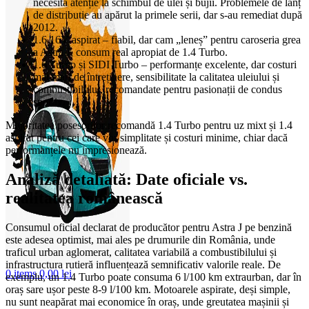
necesită atenție la schimbul de ulei și bujii. Problemele de lanț
de distribuție au apărut la primele serii, dar s-au remediat după
2012.
1.6 16V aspirat – fiabil, dar cam „leneș” pentru caroseria grea
a Astra J, consum real apropiat de 1.4 Turbo.
1.6 Turbo și SIDI Turbo – performanțe excelente, dar costuri
mai mari de întreținere, sensibilitate la calitatea uleiului și
combustibilului, recomandate pentru pasionații de condus
sportiv.
Majoritatea posesorilor recomandă 1.4 Turbo pentru uz mixt și 1.4
aspirat pentru cei care vor simplitate și costuri minime, chiar dacă
performanțele nu impresionează.
Analiză detaliată: Date oficiale vs.
realitatea românească
Consumul oficial declarat de producător pentru Astra J pe benzină
este adesea optimist, mai ales pe drumurile din România, unde
traficul urban aglomerat, calitatea variabilă a combustibilului și
infrastructura rutieră influențează semnificativ valorile reale. De
0
items
0,00
lei
exemplu, un 1.4 Turbo poate consuma 6 l/100 km extraurban, dar în
oraș sare ușor peste 8-9 l/100 km. Motoarele aspirate, deși simple,
nu sunt neapărat mai economice în oraș, unde greutatea mașinii și