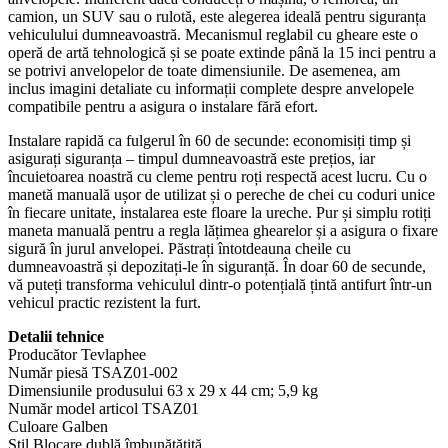
camion, un SUV sau o rulotă, este alegerea ideală pentru siguranța
vehiculului dumneavoastră. Mecanismul reglabil cu gheare este o
operă de artă tehnologică și se poate extinde până la 15 inci pentru a
se potrivi anvelopelor de toate dimensiunile. De asemenea, am
inclus imagini detaliate cu informații complete despre anvelopele
compatibile pentru a asigura o instalare fără efort.
Instalare rapidă ca fulgerul în 60 de secunde: economisiți timp și
asigurați siguranța – timpul dumneavoastră este prețios, iar
încuietoarea noastră cu cleme pentru roți respectă acest lucru. Cu o
manetă manuală ușor de utilizat și o pereche de chei cu coduri unice
în fiecare unitate, instalarea este floare la ureche. Pur și simplu rotiți
maneta manuală pentru a regla lățimea ghearelor și a asigura o fixare
sigură în jurul anvelopei. Păstrați întotdeauna cheile cu
dumneavoastră și depozitați-le în siguranță. În doar 60 de secunde,
vă puteți transforma vehiculul dintr-o potențială țintă antifurt într-un
vehicul practic rezistent la furt.
Detalii tehnice
Producător ‎Tevlaphee
Număr piesă ‎TSAZ01-002
Dimensiunile produsului ‎63 x 29 x 44 cm; 5,9 kg
Număr model articol ‎TSAZ01
Culoare ‎Galben
Stil ‎Blocare dublă îmbunătățită