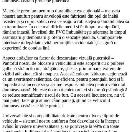
dumneavoastră o protecție puternică.
Materiale premium pentru o durabilitate excepțională – manșeta
noastră antifurt pentru anvelopă este fabricată din oțel de înaltă
rezistență și cupru solid, ceea ce asigură robustețea și durabilitatea sa
extraordinare. În cele mai dificile medii și în timpul manipulării,
rămâne intactă. Învelișul din PVC îmbunătățește aderența în timpul
asamblării și demontării și oferă o senzație plăcută. Crampoanele
interioare îndepărtate evită perforațiile accidentale și asigură o
experiență de condus lină.
Aspect atrăgător ca factor de descurajare vizuală puternică –
Pantoful nostru de blocare a vehiculului este acoperit cu o pulbere
galbenă strălucitoare, atrăgătoare, și este, prin urmare, extrem de
vizibil atât ziua, cât și noaptea. Această culoare izbitoare acționează
ca un avertisment silențios, dar eficient, pentru potențialii hoți și îi
împiedică să încerce să-și asume responsabilitatea pentru vehiculul
dumneavoastră. Nu este doar o încuietoare, ci și o armă psihologică
ce reduce semnificativ riscul de furt. Cu această încuietoare, nu vă
mai puteți face griji atunci când parcați, știind că vehiculul
dumneavoastră este bine protejat.
Universalitate și compatibilitate ridicate pentru diverse tipuri de
vehicule – sistemul nostru antifurt a fost dezvoltat de la început
având în vedere universalitatea și se potrivește la 99% din toate
anvelopele. Indiferent dacă conduceți o mașină, o remorcă, un