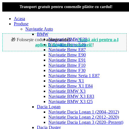
Transport gratuit pentru comenzile plătite cu cardul!
Acasa
Produse
Navigatie Auto
BMW
Navigație BMW E39
🎁 Folosește codul
autogrande5
—
Apasă aici pentru a-l
Navigatie Bmw E46
aplica la finalizarea comenzii!
!
Navigatie Bmw E87
Navigatie Bmw E90
Navigatie Bmw E91
-16%
Navigatie Bmw F10
Navigatie Bmw F30
Navigatie Bmw Seria 1 E87
Navigatie Bmw X1
Navigatie Bmw X1 E84
Navigatie BMW X3
Navigatie BMW X3 E83
Navigatie BMW X3 f25
Dacia Logan
Navigație Dacia Logan 1 (2004–2012)
Navigație Dacia Logan 2 (2012–2020)
Navigație Dacia Logan 3 (2020–Prezent)
Dacia Duster