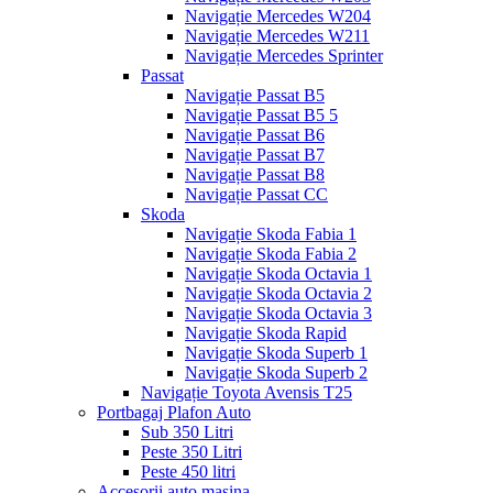
Navigație Mercedes W204
Navigație Mercedes W211
Navigație Mercedes Sprinter
Passat
Navigație Passat B5
Navigație Passat B5 5
Navigație Passat B6
Navigație Passat B7
Navigație Passat B8
Navigație Passat CC
Skoda
Navigație Skoda Fabia 1
Navigație Skoda Fabia 2
Navigație Skoda Octavia 1
Navigație Skoda Octavia 2
Navigație Skoda Octavia 3
Navigație Skoda Rapid
Navigație Skoda Superb 1
Navigație Skoda Superb 2
Navigație Toyota Avensis T25
Portbagaj Plafon Auto
Sub 350 Litri
Peste 350 Litri
Peste 450 litri
Accesorii auto masina