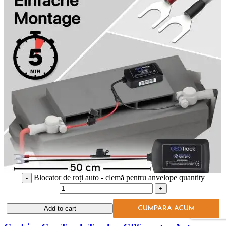
Blocator de roți auto - clemă pentru anvelope quantity
Compare
Quick view
Add to wishlist
Add to cart
CUMPARA ACUM