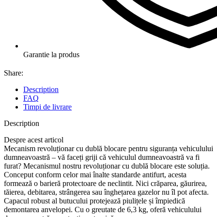
Garantie la produs
Share:
Description
FAQ
Timpi de livrare
Description
Despre acest articol
Mecanism revoluționar cu dublă blocare pentru siguranța vehiculului
dumneavoastră – vă faceți griji că vehiculul dumneavoastră va fi
furat? Mecanismul nostru revoluționar cu dublă blocare este soluția.
Conceput conform celor mai înalte standarde antifurt, acesta
formează o barieră protectoare de neclintit. Nici crăparea, găurirea,
tăierea, debitarea, strângerea sau înghețarea gazelor nu îl pot afecta.
Capacul robust al butucului protejează piulițele și împiedică
demontarea anvelopei. Cu o greutate de 6,3 kg, oferă vehiculului