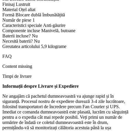
Finisaj ‎Lustruit
Material ‎Oțel aliat
Formă ‎Blocare dublă îmbunătățită
Număr de piese ‎1
Caracteristici speciale ‎Anti-găurire
Componente incluse ‎Manivelă, butoane
Baterii incluse? ‎Nu
Necesită baterii? ‎Nu
Greutatea articolului ‎5,9 kilograme
FAQ
Content missing
Timpi de livrare
Informații despre Livrare și Expediere
Ne angajăm că pachetul dumneavoastră va ajunge rapid și în
siguranță. Procesul nostru de expediere durează 3-4 zile lucrătoare,
folosind transportatori de încredere precum Fan Courier și UPS.
Imediat ce comanda dumneavoastră este plasată, lucrăm cu sârguință
pentru a o expedia cât mai repede posibil. Veți primi un număr de
urmărire de îndată ce coletul dumneavoastră este în drum,
permițându-vă să monitorizați călătoria acestuia până la ușa