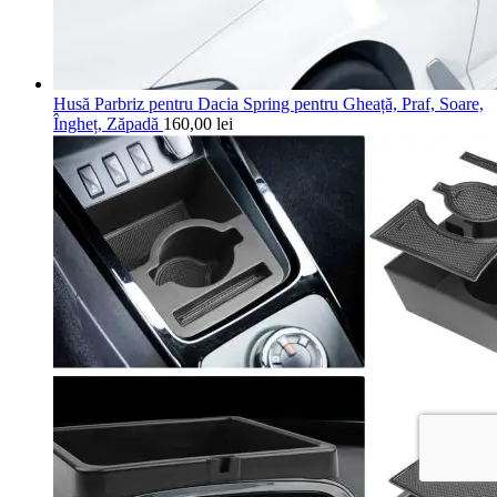
Husă Parbriz pentru Dacia Spring pentru Gheață, Praf, Soare,
Îngheț, Zăpadă
160,00
lei