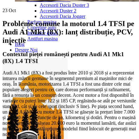
Accesorii Dacia Duster 3
23
Oct
Accesorii Duster 2
Accesorii Dacia Jogger
Parfum masina
Probleme comune la motorul 1.4 TFSI pe
Copertine auto
Audi A1 Mk1 (8X): lanț distribuție, PCV,
Incalzitor diesel
Antifurt masina
injecție
Blog
Despre Noi
Contextul pieței românești pentru Audi A1 Mk1
(8X) 1.4 TFSI
Audi A1 Mk1 (8X) a fost produs între 2010 și 2018 și a reprezentat
intrarea mărcii germane în segmentul premium al mașinilor mici de
oraș. În România, motorizarea 1.4 TFSI a fost una dintre cele mai
populare alegeri pentru cei care doreau performanță și rafinament,
fără a renunța la un consum decent. Acest motor a fost disponibil în
variante cu puteri între 122 și 185 CP, regăsindu-se atât pe versiunile
standard, cât și pe cele sport (inclusiv S line). Pe piața second hand,
un Audi A1 Mk1 cu motor 1.4 TFSI se găsește la prețuri între 7.000
și 15.000 euro, în funcție de an, kilometraj și dotări. Pentru o mașină
nouă, prețurile depășeau 20.000 euro la momentul lansării, dar astăzi
nu mai există această opțiune, modelul fiind înlocuit de generații mai
noi.