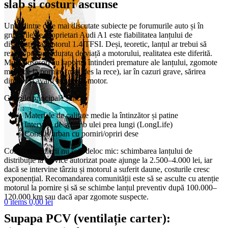
slab și costuri ascunse
Unul dintre cele mai discutate subiecte pe forumurile auto și în
grupurile de proprietari Audi A1 este fiabilitatea lanțului de
distribuție la motorul 1.4 TFSI. Deși, teoretic, lanțul ar trebui să
reziste pe toată durata de viață a motorului, realitatea este diferită.
Mulți posesori au raportat întinderi premature ale lanțului, zgomote
metalice la pornire (mai ales la rece), iar în cazuri grave, sărirea
dinților și avarii majore la motor.
Cauzele principale sunt:
Materiale de calitate medie la întinzător și patine
Intervale de schimb ulei prea lungi (LongLife)
Condus urban cu porniri/opriri dese
Costul remedierii nu este deloc mic: schimbarea lanțului de
distribuție la service autorizat poate ajunge la 2.500–4.000 lei, iar
dacă se intervine târziu și motorul a suferit daune, costurile cresc
exponențial. Recomandarea comunității este să se asculte cu atenție
motorul la pornire și să se schimbe lanțul preventiv după 100.000–
120.000 km sau dacă apar zgomote suspecte.
0
items
0,00
lei
Supapa PCV (ventilație carter):