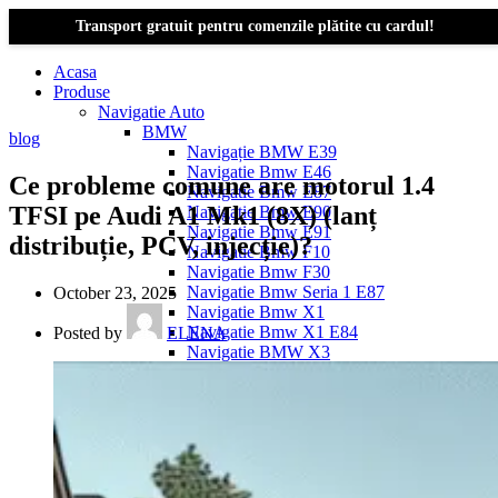
Transport gratuit pentru comenzile plătite cu cardul!
Acasa
Produse
Navigatie Auto
BMW
blog
Navigație BMW E39
Navigatie Bmw E46
Ce probleme comune are motorul 1.4
Navigatie Bmw E87
TFSI pe Audi A1 Mk1 (8X) (lanț
Navigatie Bmw E90
Navigatie Bmw E91
distribuție, PCV, injecție)?
Navigatie Bmw F10
Navigatie Bmw F30
Navigatie Bmw Seria 1 E87
October 23, 2025
Navigatie Bmw X1
Navigatie Bmw X1 E84
Posted by
ELENA
Navigatie BMW X3
Navigatie BMW X3 E83
Navigatie BMW X3 f25
Dacia Logan
Navigație Dacia Logan 1 (2004–2012)
Navigație Dacia Logan 2 (2012–2020)
Navigație Dacia Logan 3 (2020–Prezent)
Dacia Duster