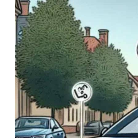
Navigatie Duster 2011
Navigatie Duster 2019
Audi
Navigatie Audi A3 8p
Navigatie Audi A4
Navigatie Audi A4 B6
Navigatie Audi A4 B7
Navigatie Audi A4 B8
Navigatie Audi A5
Navigatie Audi A6 C5
Navigatie Audi A6 C6
Navigatie Audi A6 C7
Navigatie Audi Q5
Ford
Navigație Ford Fiesta
Navigație Ford Focus 1
Navigație Ford Focus 2
Navigație Ford Focus MK3
Navigație Ford Mondeo MK3
Navigație Ford Mondeo MK4
Navigație Ford Transit
Mercedes
Navigație Mercedes C Class W203
Navigație Mercedes C Class W204
Navigație Mercedes W203