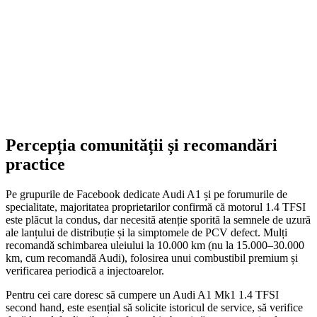
1.252,00 lei.
ADD TO CART
Percepția comunității și recomandări
practice
Pe grupurile de Facebook dedicate Audi A1 și pe forumurile de
specialitate, majoritatea proprietarilor confirmă că motorul 1.4 TFSI
este plăcut la condus, dar necesită atenție sporită la semnele de uzură
ale lanțului de distribuție și la simptomele de PCV defect. Mulți
recomandă schimbarea uleiului la 10.000 km (nu la 15.000–30.000
km, cum recomandă Audi), folosirea unui combustibil premium și
verificarea periodică a injectoarelor.
Pentru cei care doresc să cumpere un Audi A1 Mk1 1.4 TFSI
second hand, este esențial să solicite istoricul de service, să verifice