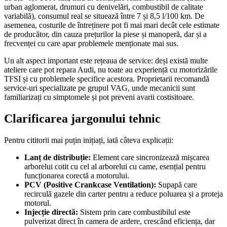
urban aglomerat, drumuri cu denivelări, combustibil de calitate
variabilă), consumul real se situează între 7 și 8,5 l/100 km. De
asemenea, costurile de întreținere pot fi mai mari decât cele estimate
de producător, din cauza prețurilor la piese și manoperă, dar și a
frecvenței cu care apar problemele menționate mai sus.
Un alt aspect important este rețeaua de service: deși există multe
ateliere care pot repara Audi, nu toate au experiență cu motorizările
TFSI și cu problemele specifice acestora. Proprietarii recomandă
service-uri specializate pe grupul VAG, unde mecanicii sunt
familiarizați cu simptomele și pot preveni avarii costisitoare.
Clarificarea jargonului tehnic
Pentru cititorii mai puțin inițiați, iată câteva explicații:
Lanț de distribuție:
Element care sincronizează mișcarea
arborelui cotit cu cel al arborelui cu came, esențial pentru
funcționarea corectă a motorului.
PCV (Positive Crankcase Ventilation):
Supapă care
recirculă gazele din carter pentru a reduce poluarea și a proteja
motorul.
Injecție directă:
Sistem prin care combustibilul este
pulverizat direct în camera de ardere, crescând eficiența, dar