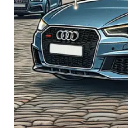
Navigație Mercedes W204
Navigație Mercedes W211
Navigație Mercedes Sprinter
Passat
Navigație Passat B5
Navigație Passat B5 5
Navigație Passat B6
Navigație Passat B7
Navigație Passat B8
Navigație Passat CC
Skoda
Navigație Skoda Fabia 1
Navigație Skoda Fabia 2
Navigație Skoda Octavia 1
Navigație Skoda Octavia 2
Navigație Skoda Octavia 3
Navigație Skoda Rapid
Navigație Skoda Superb 1
Navigație Skoda Superb 2
Navigație Toyota Avensis T25
Portbagaj Plafon Auto
Sub 350 Litri
Peste 350 Litri
Peste 450 litri
Accesorii auto masina