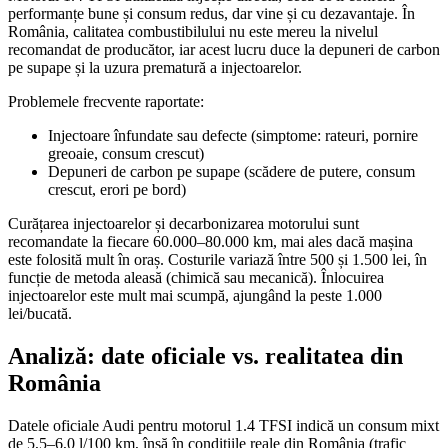
performanțe bune și consum redus, dar vine și cu dezavantaje. În
România, calitatea combustibilului nu este mereu la nivelul
recomandat de producător, iar acest lucru duce la depuneri de carbon
pe supape și la uzura prematură a injectoarelor.
Problemele frecvente raportate:
Injectoare înfundate sau defecte (simptome: rateuri, pornire
greoaie, consum crescut)
Depuneri de carbon pe supape (scădere de putere, consum
crescut, erori pe bord)
Curățarea injectoarelor și decarbonizarea motorului sunt
recomandate la fiecare 60.000–80.000 km, mai ales dacă mașina
este folosită mult în oraș. Costurile variază între 500 și 1.500 lei, în
funcție de metoda aleasă (chimică sau mecanică). Înlocuirea
injectoarelor este mult mai scumpă, ajungând la peste 1.000
lei/bucată.
Analiză: date oficiale vs. realitatea din
România
Datele oficiale Audi pentru motorul 1.4 TFSI indică un consum mixt
de 5,5–6,0 l/100 km, însă în condițiile reale din România (trafic