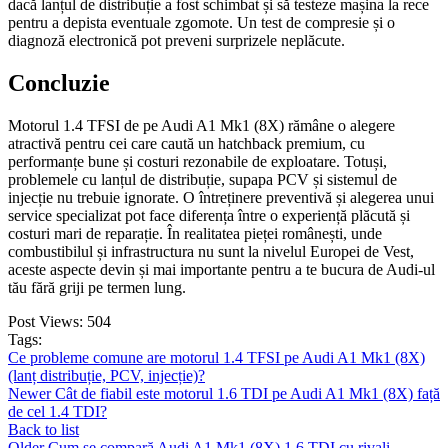
dacă lanțul de distribuție a fost schimbat și să testeze mașina la rece
pentru a depista eventuale zgomote. Un test de compresie și o
diagnoză electronică pot preveni surprizele neplăcute.
Concluzie
Motorul 1.4 TFSI de pe Audi A1 Mk1 (8X) rămâne o alegere
atractivă pentru cei care caută un hatchback premium, cu
performanțe bune și costuri rezonabile de exploatare. Totuși,
problemele cu lanțul de distribuție, supapa PCV și sistemul de
injecție nu trebuie ignorate. O întreținere preventivă și alegerea unui
service specializat pot face diferența între o experiență plăcută și
costuri mari de reparație. În realitatea pieței românești, unde
combustibilul și infrastructura nu sunt la nivelul Europei de Vest,
aceste aspecte devin și mai importante pentru a te bucura de Audi-ul
tău fără griji pe termen lung.
Post Views:
504
Tags:
Ce probleme comune are motorul 1.4 TFSI pe Audi A1 Mk1 (8X)
(lanț distribuție, PCV, injecție)?
Newer
Cât de fiabil este motorul 1.6 TDI pe Audi A1 Mk1 (8X) față
de cel 1.4 TDI?
Back to list
Older
Cum se compară Audi A1 Mk1 (8X) 1.6 TDI cu rivali