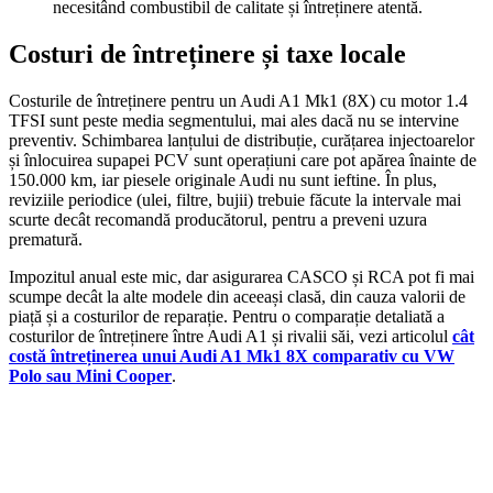
necesitând combustibil de calitate și întreținere atentă.
Costuri de întreținere și taxe locale
Costurile de întreținere pentru un Audi A1 Mk1 (8X) cu motor 1.4
TFSI sunt peste media segmentului, mai ales dacă nu se intervine
preventiv. Schimbarea lanțului de distribuție, curățarea injectoarelor
și înlocuirea supapei PCV sunt operațiuni care pot apărea înainte de
150.000 km, iar piesele originale Audi nu sunt ieftine. În plus,
reviziile periodice (ulei, filtre, bujii) trebuie făcute la intervale mai
scurte decât recomandă producătorul, pentru a preveni uzura
prematură.
Impozitul anual este mic, dar asigurarea CASCO și RCA pot fi mai
scumpe decât la alte modele din aceeași clasă, din cauza valorii de
piață și a costurilor de reparație. Pentru o comparație detaliată a
costurilor de întreținere între Audi A1 și rivalii săi, vezi articolul
cât
costă întreținerea unui Audi A1 Mk1 8X comparativ cu VW
Polo sau Mini Cooper
.