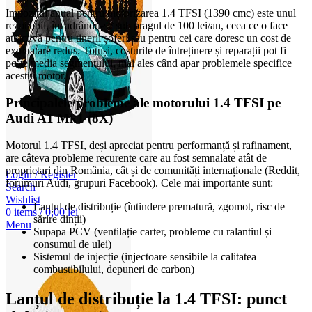
Impozitul anual pentru motorizarea 1.4 TFSI (1390 cmc) este unul
rezonabil, încadrându-se sub pragul de 100 lei/an, ceea ce o face
atractivă pentru tinerii șoferi sau pentru cei care doresc un cost de
exploatare redus. Totuși, costurile de întreținere și reparații pot fi
peste media segmentului, mai ales când apar problemele specifice
acestui motor.
Principalele probleme ale motorului 1.4 TFSI pe
Audi A1 Mk1 (8X)
Motorul 1.4 TFSI, deși apreciat pentru performanță și rafinament,
are câteva probleme recurente care au fost semnalate atât de
proprietari din România, cât și de comunități internaționale (Reddit,
Login / Register
forumuri Audi, grupuri Facebook). Cele mai importante sunt:
Search
Wishlist
Lanțul de distribuție (întindere prematură, zgomot, risc de
0
items
/
0,00
lei
sărire dinții)
Menu
Supapa PCV (ventilație carter, probleme cu ralantiul și
consumul de ulei)
Sistemul de injecție (injectoare sensibile la calitatea
combustibilului, depuneri de carbon)
Lanțul de distribuție la 1.4 TFSI: punct