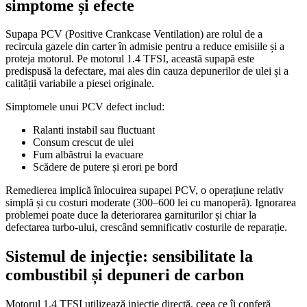
simptome și efecte
Supapa PCV (Positive Crankcase Ventilation) are rolul de a
recircula gazele din carter în admisie pentru a reduce emisiile și a
proteja motorul. Pe motorul 1.4 TFSI, această supapă este
predispusă la defectare, mai ales din cauza depunerilor de ulei și a
calității variabile a piesei originale.
Simptomele unui PCV defect includ:
Ralanti instabil sau fluctuant
Consum crescut de ulei
Fum albăstrui la evacuare
Scădere de putere și erori pe bord
Remedierea implică înlocuirea supapei PCV, o operațiune relativ
simplă și cu costuri moderate (300–600 lei cu manoperă). Ignorarea
problemei poate duce la deteriorarea garniturilor și chiar la
defectarea turbo-ului, crescând semnificativ costurile de reparație.
Sistemul de injecție: sensibilitate la
combustibil și depuneri de carbon
Motorul 1.4 TFSI utilizează injecție directă, ceea ce îi conferă