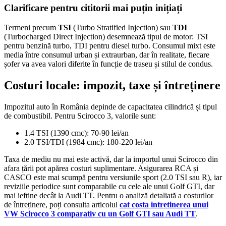
Clarificare pentru cititorii mai puțin inițiați
Termeni precum
TSI
(Turbo Stratified Injection) sau
TDI
(Turbocharged Direct Injection) desemnează tipul de motor: TSI
pentru benzină turbo, TDI pentru diesel turbo. Consumul mixt este
media între consumul urban și extraurban, dar în realitate, fiecare
șofer va avea valori diferite în funcție de traseu și stilul de condus.
Costuri locale: impozit, taxe și întreținere
Impozitul auto în România depinde de capacitatea cilindrică și tipul
de combustibil. Pentru Scirocco 3, valorile sunt:
1.4 TSI (1390 cmc): 70-90 lei/an
2.0 TSI/TDI (1984 cmc): 180-220 lei/an
Taxa de mediu nu mai este activă, dar la importul unui Scirocco din
afara țării pot apărea costuri suplimentare. Asigurarea RCA și
CASCO este mai scumpă pentru versiunile sport (2.0 TSI sau R), iar
reviziile periodice sunt comparabile cu cele ale unui Golf GTI, dar
mai ieftine decât la Audi TT. Pentru o analiză detaliată a costurilor
de întreținere, poți consulta articolul
cat costa intretinerea unui
VW Scirocco 3 comparativ cu un Golf GTI sau Audi TT
.