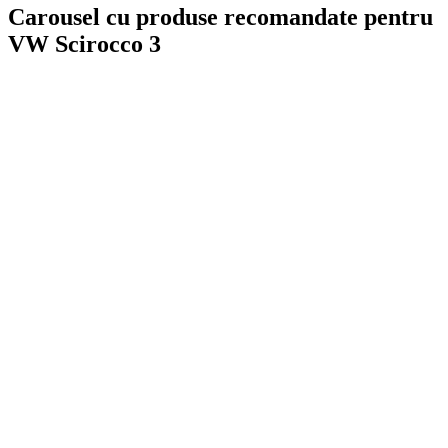
Carousel cu produse recomandate pentru
VW Scirocco 3
On Sale
Suport pentru tableta tetiera...
160,00
lei
Original price was: 160,00 lei.
129,00
lei
Current price is:
129,00 lei.
SELECT OPTIONS