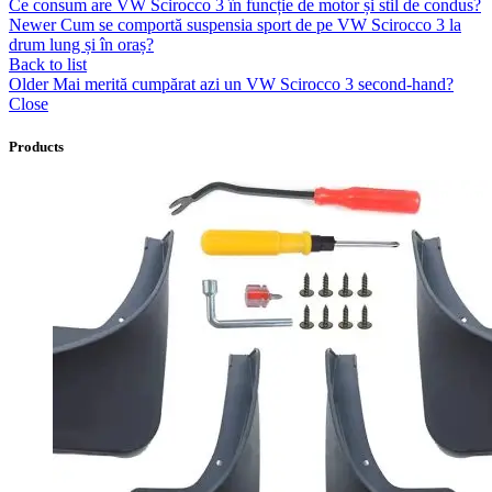
Ce consum are VW Scirocco 3 în funcție de motor și stil de condus?
Newer
Cum se comportă suspensia sport de pe VW Scirocco 3 la
drum lung și în oraș?
Back to list
Older
Mai merită cumpărat azi un VW Scirocco 3 second-hand?
Close
Products