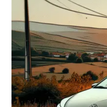
Navigatie Duster 2011
Navigatie Duster 2019
Audi
Navigatie Audi A3 8p
Navigatie Audi A4
Navigatie Audi A4 B6
Navigatie Audi A4 B7
Navigatie Audi A4 B8
Navigatie Audi A5
Navigatie Audi A6 C5
Navigatie Audi A6 C6
Navigatie Audi A6 C7
Navigatie Audi Q5
Ford
Navigație Ford Fiesta
Navigație Ford Focus 1
Navigație Ford Focus 2
Navigație Ford Focus MK3
Navigație Ford Mondeo MK3
Navigație Ford Mondeo MK4
Navigație Ford Transit
Mercedes
Navigație Mercedes C Class W203
Navigație Mercedes C Class W204
Navigație Mercedes W203