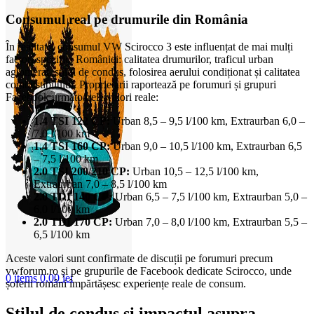
Consumul real pe drumurile din România
În realitate, consumul VW Scirocco 3 este influențat de mai mulți
factori specifici României: calitatea drumurilor, traficul urban
aglomerat, stilul de condus, folosirea aerului condiționat și calitatea
combustibilului. Proprietarii raportează pe forumuri și grupuri
Facebook următoarele valori reale:
1.4 TSI 122 CP:
Urban 8,5 – 9,5 l/100 km, Extraurban 6,0 –
7,0 l/100 km
1.4 TSI 160 CP:
Urban 9,0 – 10,5 l/100 km, Extraurban 6,5
– 7,5 l/100 km
2.0 TSI 200/210 CP:
Urban 10,5 – 12,5 l/100 km,
Extraurban 7,0 – 8,5 l/100 km
2.0 TDI 140 CP:
Urban 6,5 – 7,5 l/100 km, Extraurban 5,0 –
6,0 l/100 km
2.0 TDI 170 CP:
Urban 7,0 – 8,0 l/100 km, Extraurban 5,5 –
6,5 l/100 km
Aceste valori sunt confirmate de discuții pe forumuri precum
vwforum.ro și pe grupurile de Facebook dedicate Scirocco, unde
0
items
0,00
lei
șoferii români împărtășesc experiențe reale de consum.
Stilul de condus și impactul asupra