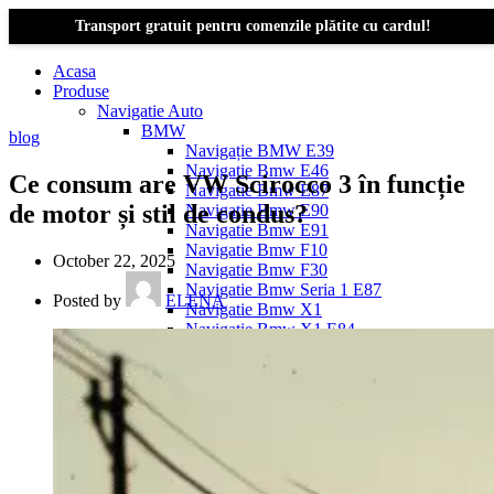
Transport gratuit pentru comenzile plătite cu cardul!
Acasa
Produse
Navigatie Auto
BMW
blog
Navigație BMW E39
Navigatie Bmw E46
Ce consum are VW Scirocco 3 în funcție
Navigatie Bmw E87
de motor și stil de condus?
Navigatie Bmw E90
Navigatie Bmw E91
Navigatie Bmw F10
October 22, 2025
Navigatie Bmw F30
Navigatie Bmw Seria 1 E87
Posted by
ELENA
Navigatie Bmw X1
Navigatie Bmw X1 E84
Navigatie BMW X3
Navigatie BMW X3 E83
Navigatie BMW X3 f25
Dacia Logan
Navigație Dacia Logan 1 (2004–2012)
Navigație Dacia Logan 2 (2012–2020)
Navigație Dacia Logan 3 (2020–Prezent)
Dacia Duster