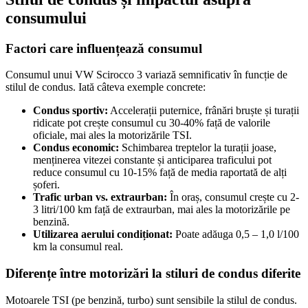
consumului
Factori care influențează consumul
Consumul unui VW Scirocco 3 variază semnificativ în funcție de
stilul de condus. Iată câteva exemple concrete:
Condus sportiv:
Accelerații puternice, frânări bruște și turații
ridicate pot crește consumul cu 30-40% față de valorile
oficiale, mai ales la motorizările TSI.
Condus economic:
Schimbarea treptelor la turații joase,
menținerea vitezei constante și anticiparea traficului pot
reduce consumul cu 10-15% față de media raportată de alți
șoferi.
Trafic urban vs. extraurban:
În oraș, consumul crește cu 2-
3 litri/100 km față de extraurban, mai ales la motorizările pe
benzină.
Utilizarea aerului condiționat:
Poate adăuga 0,5 – 1,0 l/100
km la consumul real.
Diferențe între motorizări la stiluri de condus diferite
Motoarele TSI (pe benzină, turbo) sunt sensibile la stilul de condus.