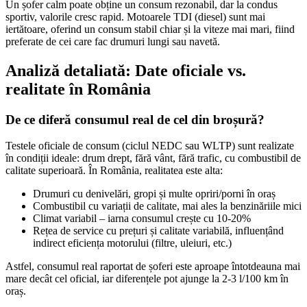
Un șofer calm poate obține un consum rezonabil, dar la condus
sportiv, valorile cresc rapid. Motoarele TDI (diesel) sunt mai
iertătoare, oferind un consum stabil chiar și la viteze mai mari, fiind
preferate de cei care fac drumuri lungi sau navetă.
Analiză detaliată: Date oficiale vs.
realitate în România
De ce diferă consumul real de cel din broșură?
Testele oficiale de consum (ciclul NEDC sau WLTP) sunt realizate
în condiții ideale: drum drept, fără vânt, fără trafic, cu combustibil de
calitate superioară. În România, realitatea este alta:
Drumuri cu denivelări, gropi și multe opriri/porni în oraș
Combustibil cu variații de calitate, mai ales la benzinăriile mici
Climat variabil – iarna consumul crește cu 10-20%
Rețea de service cu prețuri și calitate variabilă, influențând
indirect eficiența motorului (filtre, uleiuri, etc.)
Astfel, consumul real raportat de șoferi este aproape întotdeauna mai
mare decât cel oficial, iar diferențele pot ajunge la 2-3 l/100 km în
oraș.