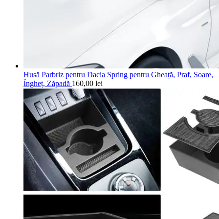
Husă Parbriz pentru Dacia Spring pentru Gheață, Praf, Soare,
Îngheț, Zăpadă
160,00
lei