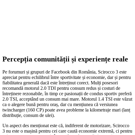
SELECT OPTIONS
Percepția comunității și experiențe reale
Pe forumuri și grupuri de Facebook din România, Scirocco 3 este
apreciat pentru echilibrul între sportivitate și economie, dar și pentru
fiabilitatea generală dacă este întreținut corect. Mulți posesori
recomandă motorul 2.0 TDI pentru consum redus și costuri de
întreținere rezonabile, în timp ce pasionații de condus sportiv preferă
2.0 TSI, acceptând un consum mai mare. Motorul 1.4 TSI este văzut
ca o alegere bună pentru oraș, dar cu mențiunea că versiunea
twincharger (160 CP) poate avea probleme la kilometraje mari (lanț
distribuție, consum de ulei).
Un aspect des menționat este că, indiferent de motorizare, Scirocco
3 nu este o mașină pentru cei care caută economie extremă, ci pentru