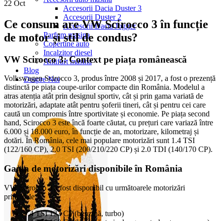
22
Oct
Accesorii Dacia Duster 3
Accesorii Duster 2
Ce consum are VW Scirocco 3 în funcție
Accesorii Dacia Jogger
Parfum masina
de motor și stil de condus?
Copertine auto
Incalzitor diesel
VW Scirocco 3: Context pe piața românească
Antifurt masina
Blog
Volkswagen Scirocco 3, produs între 2008 și 2017, a fost o prezență
Despre Noi
distinctă pe piața coupe-urilor compacte din România. Modelul a
atras atenția atât prin designul sportiv, cât și prin gama variată de
motorizări, adaptate atât pentru șoferii tineri, cât și pentru cei care
caută un compromis între sportivitate și economie. Pe piața second
hand, Scirocco 3 este încă foarte căutat, cu prețuri care variază între
6.000 și 18.000 euro, în funcție de an, motorizare, kilometraj și
dotări. În România, cele mai populare motorizări sunt 1.4 TSI
(122/160 CP), 2.0 TSI (200/210/220 CP) și 2.0 TDI (140/170 CP).
Gama de motorizări disponibile în România
VW Scirocco 3 a fost disponibil cu următoarele motorizări
principale:
1.4 TSI 122 CP (benzină, turbo)