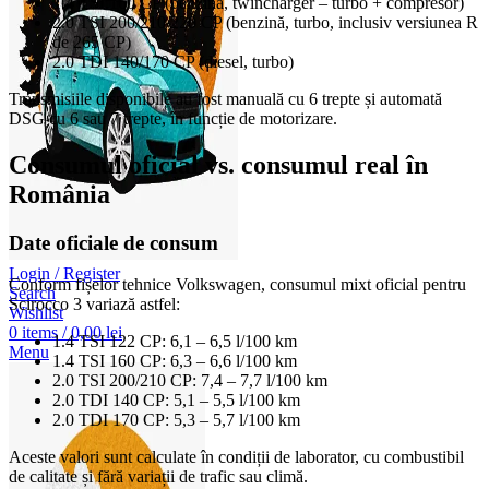
1.4 TSI 160 CP (benzină, twincharger – turbo + compresor)
2.0 TSI 200/210/220 CP (benzină, turbo, inclusiv versiunea R
de 265 CP)
2.0 TDI 140/170 CP (diesel, turbo)
Transmisiile disponibile au fost manuală cu 6 trepte și automată
DSG cu 6 sau 7 trepte, în funcție de motorizare.
Consumul oficial vs. consumul real în
România
Date oficiale de consum
Login / Register
Conform fișelor tehnice Volkswagen, consumul mixt oficial pentru
Search
Scirocco 3 variază astfel:
Wishlist
0
items
/
0,00
lei
1.4 TSI 122 CP: 6,1 – 6,5 l/100 km
Menu
1.4 TSI 160 CP: 6,3 – 6,6 l/100 km
2.0 TSI 200/210 CP: 7,4 – 7,7 l/100 km
2.0 TDI 140 CP: 5,1 – 5,5 l/100 km
2.0 TDI 170 CP: 5,3 – 5,7 l/100 km
Aceste valori sunt calculate în condiții de laborator, cu combustibil
de calitate și fără variații de trafic sau climă.