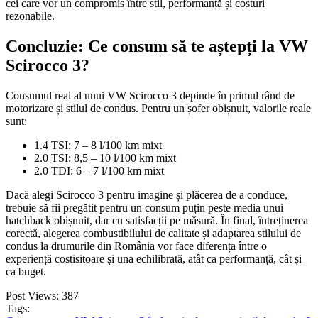
cei care vor un compromis între stil, performanță și costuri
rezonabile.
Concluzie: Ce consum să te aștepți la VW
Scirocco 3?
Consumul real al unui VW Scirocco 3 depinde în primul rând de
motorizare și stilul de condus. Pentru un șofer obișnuit, valorile reale
sunt:
1.4 TSI: 7 – 8 l/100 km mixt
2.0 TSI: 8,5 – 10 l/100 km mixt
2.0 TDI: 6 – 7 l/100 km mixt
Dacă alegi Scirocco 3 pentru imagine și plăcerea de a conduce,
trebuie să fii pregătit pentru un consum puțin peste media unui
hatchback obișnuit, dar cu satisfacții pe măsură. În final, întreținerea
corectă, alegerea combustibilului de calitate și adaptarea stilului de
condus la drumurile din România vor face diferența între o
experiență costisitoare și una echilibrată, atât ca performanță, cât și
ca buget.
Post Views:
387
Tags: