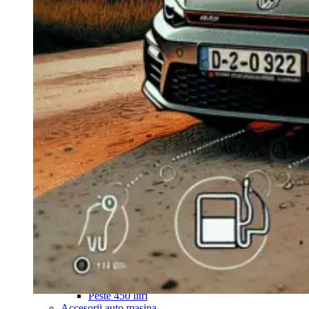
Navigație Mercedes W204
Navigație Mercedes W211
Navigație Mercedes Sprinter
Passat
Navigație Passat B5
Navigație Passat B5 5
Navigație Passat B6
Navigație Passat B7
Navigație Passat B8
Navigație Passat CC
Skoda
Navigație Skoda Fabia 1
Navigație Skoda Fabia 2
Navigație Skoda Octavia 1
Navigație Skoda Octavia 2
Navigație Skoda Octavia 3
Navigație Skoda Rapid
Navigație Skoda Superb 1
Navigație Skoda Superb 2
Navigație Toyota Avensis T25
Portbagaj Plafon Auto
Sub 350 Litri
Peste 350 Litri
Peste 450 litri
Accesorii auto masina