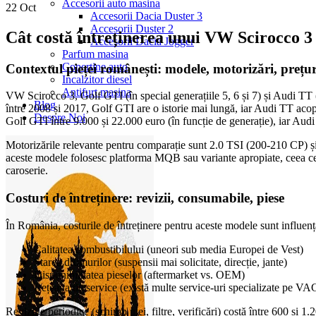
Accesorii auto masina
22
Oct
Accesorii Dacia Duster 3
Accesorii Duster 2
Cât costă întreținerea unui VW Scirocco 
Accesorii Dacia Jogger
Parfum masina
Copertine auto
Contextul pieței românești: modele, motorizări, prețur
Incalzitor diesel
Antifurt masina
VW Scirocco 3, Golf GTI (în special generațiile 5, 6 și 7) și Audi TT (
Blog
între 2008 și 2017, Golf GTI are o istorie mai lungă, iar Audi TT ac
Despre Noi
Golf GTI între 9.000 și 22.000 euro (în funcție de generație), iar Aud
Motorizările relevante pentru comparație sunt 2.0 TSI (200-210 CP) ș
aceste modele folosesc platforma MQB sau variante apropiate, ceea ce î
caroserie.
Costuri de întreținere: revizii, consumabile, piese
În România, costurile de întreținere pentru aceste modele sunt influenț
Calitatea combustibilului (uneori sub media Europei de Vest)
Starea drumurilor (suspensii mai solicitate, direcție, jante)
Disponibilitatea pieselor (aftermarket vs. OEM)
Rețeaua de service (există multe service-uri specializate pe VA
Reviziile periodice (schimb ulei, filtre, verificări) costă între 600 și