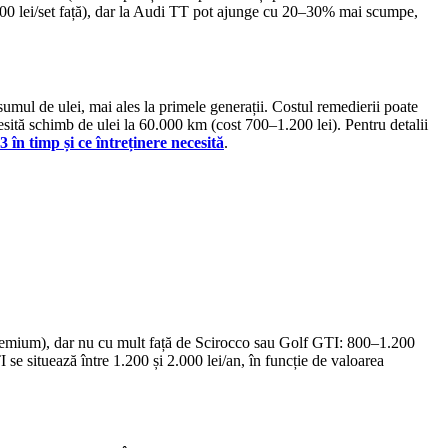
1.600 lei/set față), dar la Audi TT pot ajunge cu 20–30% mai scumpe,
sumul de ulei, mai ales la primele generații. Costul remedierii poate
tă schimb de ulei la 60.000 km (cost 700–1.200 lei). Pentru detalii
n timp și ce întreținere necesită
.
 premium), dar nu cu mult față de Scirocco sau Golf GTI: 800–1.200
e situează între 1.200 și 2.000 lei/an, în funcție de valoarea