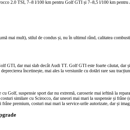
rocco 2.0 TSI, 7–8 l/100 km pentru Golf GTI și 7–8,5 l/100 km pentru A
umă mai mult), stilul de condus și, nu în ultimul rând, calitatea combust
lf GTI, dar mai slab decât Audi TT. Golf GTI este foarte căutat, dar și
eprecierea încetinește, mai ales la versiunile cu dotări rare sau tracțiun
 cu Golf, suspensie sport dar nu extremă, caroserie mai ieftină la repara
, costuri similare cu Scirocco, dar uneori mai mari la suspensie și frâne (
și frâne premium, costuri mai mari la service-urile autorizate, dar și ima
upgrade