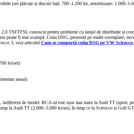
esibile (set plăcuțe și discuri față: 700–1.200 lei, amortizoare: 1.000–
ui 2.0 TSI/TFSI, cunoscut pentru probleme cu lanțul de distribuție și con
era poate fi mai scumpă. Cutia DSG, prezentă pe multe exemplare, necesi
occo 3, vezi articolul
Cum se comportă cutia DSG pe VW Scirocco 3 î
00 lei/set)
imentar anual)
/an, indiferent de model. RCA-ul este ușor mai mare la Audi TT (sport,
ump la Audi TT (2.000–3.000 lei/an), în timp ce la Scirocco și Golf GTI s