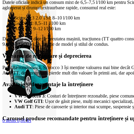
Datele oficiale indică un consum mixt de 6,5–7,5 l/100 km pentru Sci
aglomerat și drumuri extraurbane rapide, consumul real este:
Scirocco 3 2.0 TSI: 8–10 l/100 km
Golf GTI: 8,5–11 l/100 km
Audi TT: 9–12 l/100 km
Diferențele sunt date de greutatea mașinii, tracțiunea (TT quattro cons
9.000–12.000 lei, în funcție de model și stilul de condus.
Valoarea de revânzare și deprecierea
Pe piața românească, Scirocco 3 își menține valoarea mai bine decât Go
Audi TT, deși premium, pierde mult din valoare în primii ani, dar apoi d
Avantaje și dezavantaje la întreținere
VW Scirocco 3
: Costuri de întreținere rezonabile, piese comune
VW Golf GTI
: Ușor de găsit piese, mulți mecanici specializați
Audi TT
: Piese de caroserie și interior mai scumpe, suspensie 
Carousel produse recomandate pentru întreținere și 
0
items
0,00
lei