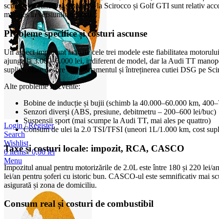
scumpe). Frânele și suspensia la Scirocco și Golf GTI sunt relativ acc
mai ales la versiunile quattro.
Probleme specifice și costuri ascunse
Un aspect important la toate cele trei modele este fiabilitatea motorul
ajunge la 3.000–6.000 lei, indiferent de model, dar la Audi TT manop
suplimentare despre comportamentul și întreținerea cutiei DSG pe Scir
Alte probleme frecvente:
Bobine de inducție și bujii (schimb la 40.000–60.000 km, 400–7
Senzori diverși (ABS, presiune, debitmetru – 200–600 lei/buc)
Suspensii sport (mai scumpe la Audi TT, mai ales pe quattro)
Login / Register
Consum de ulei la 2.0 TSI/TFSI (uneori 1L/1.000 km, cost supl
Search
Wishlist
Taxe și costuri locale: impozit, RCA, CASCO
0
items
/
0,00
lei
Menu
Impozitul anual pentru motorizările de 2.0L este între 180 și 220 lei
lei/an pentru șoferi cu istoric bun. CASCO-ul este semnificativ mai sc
asigurată și zona de domiciliu.
Consum real și costuri de combustibil