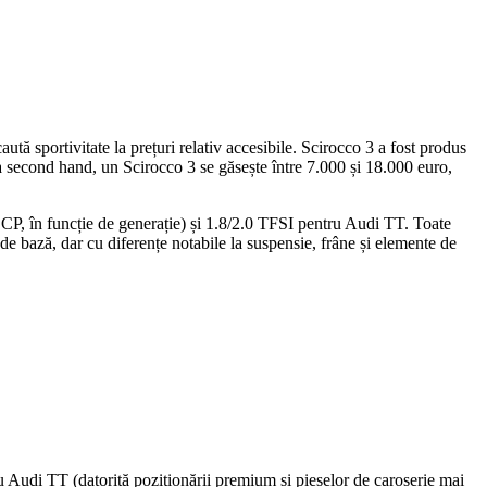
tă sportivitate la prețuri relativ accesibile. Scirocco 3 a fost produs
second hand, un Scirocco 3 se găsește între 7.000 și 18.000 euro,
P, în funcție de generație) și 1.8/2.0 TFSI pentru Audi TT. Toate
e bază, dar cu diferențe notabile la suspensie, frâne și elemente de
tru Audi TT (datorită poziționării premium și pieselor de caroserie mai