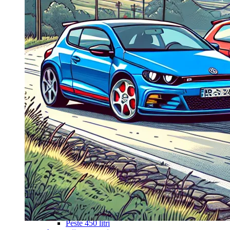
Navigație Mercedes W203
Navigație Mercedes W204
Navigație Mercedes W211
Navigație Mercedes Sprinter
Passat
Navigație Passat B5
Navigație Passat B5 5
Navigație Passat B6
Navigație Passat B7
Navigație Passat B8
Navigație Passat CC
Skoda
Navigație Skoda Fabia 1
Navigație Skoda Fabia 2
Navigație Skoda Octavia 1
Navigație Skoda Octavia 2
Navigație Skoda Octavia 3
Navigație Skoda Rapid
Navigație Skoda Superb 1
Navigație Skoda Superb 2
Navigație Toyota Avensis T25
Portbagaj Plafon Auto
Sub 350 Litri
Peste 350 Litri
Peste 450 litri