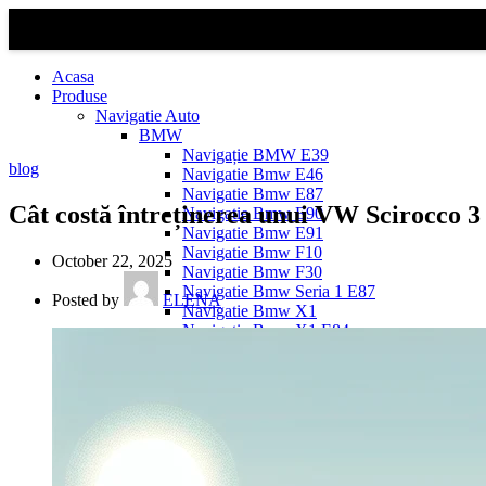
Acasa
Produse
Navigatie Auto
BMW
Navigație BMW E39
blog
Navigatie Bmw E46
Navigatie Bmw E87
Cât costă întreținerea unui VW Scirocco 
Navigatie Bmw E90
Navigatie Bmw E91
Navigatie Bmw F10
October 22, 2025
Navigatie Bmw F30
Navigatie Bmw Seria 1 E87
Posted by
ELENA
Navigatie Bmw X1
Navigatie Bmw X1 E84
Navigatie BMW X3
Navigatie BMW X3 E83
Navigatie BMW X3 f25
Dacia Logan
Navigație Dacia Logan 1 (2004–2012)
Navigație Dacia Logan 2 (2012–2020)
Navigație Dacia Logan 3 (2020–Prezent)