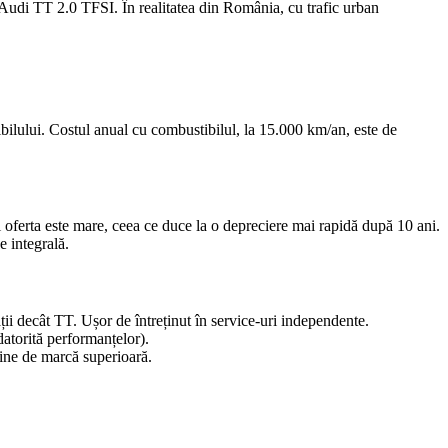
udi TT 2.0 TFSI. În realitatea din România, cu trafic urban
ibilului. Costul anual cu combustibilul, la 15.000 km/an, este de
 oferta este mare, ceea ce duce la o depreciere mai rapidă după 10 ani.
e integrală.
ții decât TT. Ușor de întreținut în service-uri independente.
datorită performanțelor).
gine de marcă superioară.