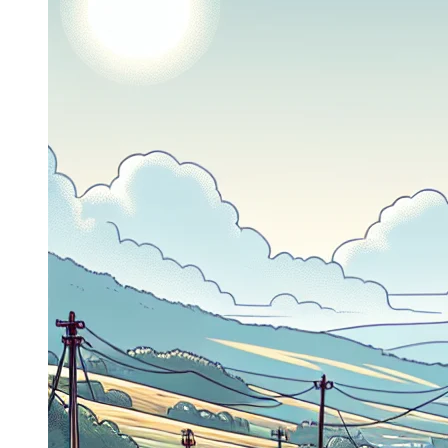
Dacia Duster
Navigatie Duster 2011
Navigatie Duster 2019
Audi
Navigatie Audi A3 8p
Navigatie Audi A4
Navigatie Audi A4 B6
Navigatie Audi A4 B7
Navigatie Audi A4 B8
Navigatie Audi A5
Navigatie Audi A6 C5
Navigatie Audi A6 C6
Navigatie Audi A6 C7
Navigatie Audi Q5
Ford
Navigație Ford Fiesta
Navigație Ford Focus 1
Navigație Ford Focus 2
Navigație Ford Focus MK3
Navigație Ford Mondeo MK3
Navigație Ford Mondeo MK4
Navigație Ford Transit
Mercedes
Navigație Mercedes C Class W203
Navigație Mercedes C Class W204