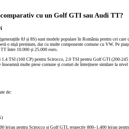
3 comparativ cu un Golf GTI sau Audi TT?
i
generațiile 8J și 8S) sunt modele populare în România pentru cei care cau
operă o nișă premium, dar cu multe componente comune cu VW. Pe piața 
i TT între 10.000 și 25.000 euro.
i 1.4 TSI (160 CP) pentru Scirocco, 2.0 TSI pentru Golf GTI (200-245 C
nseamnă multe piese comune și costuri de întreținere similare la nivel d
ate de:
G)
 1.200 lei/an pentru Scirocco și Golf GTI, respectiv 800–1.400 lei/an pen