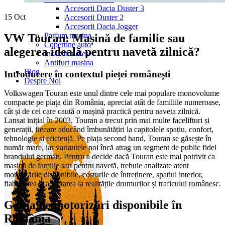
Accesorii Dacia Duster 3
15
Oct
Accesorii Duster 2
Accesorii Dacia Jogger
Parfum masina
VW Touran: Mașină de familie sau
Copertine auto
alegerea ideală pentru navetă zilnică?
Incalzitor diesel
Antifurt masina
Blog
Introducere în contextul pieței românești
Despre Noi
Volkswagen Touran este unul dintre cele mai populare monovolume
compacte pe piața din România, apreciat atât de familiile numeroase,
cât și de cei care caută o mașină practică pentru naveta zilnică.
Lansat inițial în 2003, Touran a trecut prin mai multe facelifturi și
generații, fiecare aducând îmbunătățiri la capitolele spațiu, confort,
tehnologie și eficiență. Pe piața second hand, Touran se găsește în
număr mare, iar variantele noi încă atrag un segment de public fidel
brandului german. Pentru a decide dacă Touran este mai potrivit ca
mașină de familie sau pentru navetă, trebuie analizate atent
motorizările disponibile, costurile de întreținere, spațiul interior,
fiabilitatea și adaptarea la realitățile drumurilor și traficului românesc.
Gama de motorizări disponibile în
România