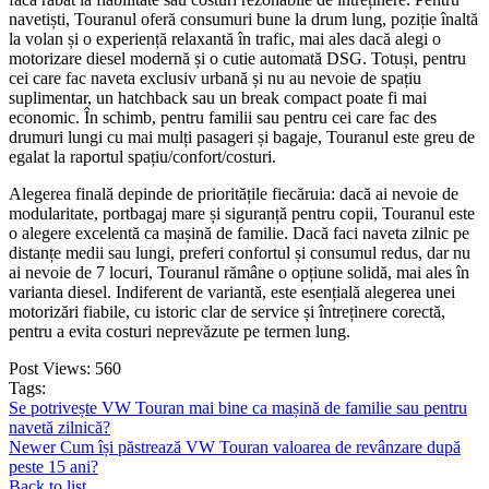
navetiști, Touranul oferă consumuri bune la drum lung, poziție înaltă
la volan și o experiență relaxantă în trafic, mai ales dacă alegi o
motorizare diesel modernă și o cutie automată DSG. Totuși, pentru
cei care fac naveta exclusiv urbană și nu au nevoie de spațiu
suplimentar, un hatchback sau un break compact poate fi mai
economic. În schimb, pentru familii sau pentru cei care fac des
drumuri lungi cu mai mulți pasageri și bagaje, Touranul este greu de
egalat la raportul spațiu/confort/costuri.
Alegerea finală depinde de prioritățile fiecăruia: dacă ai nevoie de
modularitate, portbagaj mare și siguranță pentru copii, Touranul este
o alegere excelentă ca mașină de familie. Dacă faci naveta zilnic pe
distanțe medii sau lungi, preferi confortul și consumul redus, dar nu
ai nevoie de 7 locuri, Touranul rămâne o opțiune solidă, mai ales în
varianta diesel. Indiferent de variantă, este esențială alegerea unei
motorizări fiabile, cu istoric clar de service și întreținere corectă,
pentru a evita costuri neprevăzute pe termen lung.
Post Views:
560
Tags:
Se potrivește VW Touran mai bine ca mașină de familie sau pentru
navetă zilnică?
Newer
Cum își păstrează VW Touran valoarea de revânzare după
peste 15 ani?
Back to list