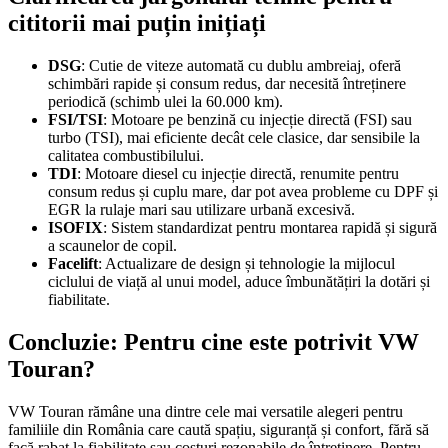
cititorii mai puțin inițiați
DSG
: Cutie de viteze automată cu dublu ambreiaj, oferă
schimbări rapide și consum redus, dar necesită întreținere
periodică (schimb ulei la 60.000 km).
FSI/TSI
: Motoare pe benzină cu injecție directă (FSI) sau
turbo (TSI), mai eficiente decât cele clasice, dar sensibile la
calitatea combustibilului.
TDI
: Motoare diesel cu injecție directă, renumite pentru
consum redus și cuplu mare, dar pot avea probleme cu DPF și
EGR la rulaje mari sau utilizare urbană excesivă.
ISOFIX
: Sistem standardizat pentru montarea rapidă și sigură
a scaunelor de copil.
Facelift
: Actualizare de design și tehnologie la mijlocul
ciclului de viață al unui model, aduce îmbunătățiri la dotări și
fiabilitate.
Concluzie: Pentru cine este potrivit VW
Touran?
VW Touran rămâne una dintre cele mai versatile alegeri pentru
familiile din România care caută spațiu, siguranță și confort, fără să
facă rabat la fiabilitate sau costuri rezonabile de întreținere. Pentru