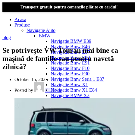
Transport gratuit pentru comenzile plătite cu cardul!
Acasa
Produse
Navigatie Auto
BMW
blog
Navigație BMW E39
Navigatie Bmw E46
Se potrivește VW Touran mai bine ca
Navigatie Bmw E87
mașină de familie sau pentru navetă
Navigatie Bmw E90
Navigatie Bmw E91
zilnică?
Navigatie Bmw F10
Navigatie Bmw F30
Navigatie Bmw Seria 1 E87
October 15, 2025
Navigatie Bmw X1
Navigatie Bmw X1 E84
Posted by
ELENA
Navigatie BMW X3
Navigatie BMW X3 E83
Navigatie BMW X3 f25
Dacia Logan
Navigație Dacia Logan 1 (2004–2012)
Navigație Dacia Logan 2 (2012–2020)
Navigație Dacia Logan 3 (2020–Prezent)
Dacia Duster