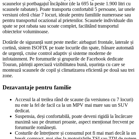
scaunelor și portbagajul încăpător (de la 695 la peste 1.900 litri cu
scaunele rabatate). Poate transporta confortabil 5 persoane, iar unele
versiuni oferă chiar 7 locuri, ideale pentru familiile numeroase sau
pentru transportul ocazional al prietenilor. Scaunele individuale din
spate se pot rabata sau scoate complet, facilitând transportul
obiectelor voluminoase.
Dotările de siguranță sunt peste medie: airbaguri frontale, laterale și
cortină, sistem ISOFIX pe toate locurile din spate, frânare automată
de urgență, cruise control adaptiv și sisteme moderne de
infotainment. Pe forumurile și grupurile de Facebook dedicate
Touran, părinții apreciază vizibilitatea bună, ușurința cu care se
montează scaunele de copil și climatizarea eficientă pe două sau trei
zone.
Dezavantaje pentru familie
Accesul la al treilea rând de scaune (la versiunea cu 7 locuri)
nu este la fel de facil ca la un MPV mai mare sau un SUV
dedicat.
Suspensia, deși confortabilă, poate deveni rigidă la încărcare
maximă sau pe drumuri proaste, aspect menționat frecvent pe
forumurile românești.
Costurile de întreținere și consumul pot fi mai mari decât la un
break compact, mai ales la motorizările TSI sau TDI de putere