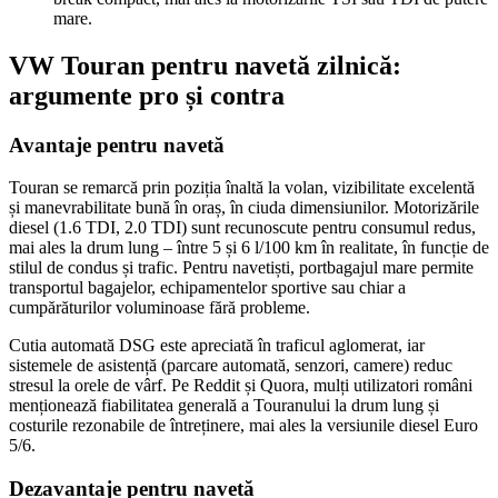
mare.
VW Touran pentru navetă zilnică:
argumente pro și contra
Avantaje pentru navetă
Touran se remarcă prin poziția înaltă la volan, vizibilitate excelentă
și manevrabilitate bună în oraș, în ciuda dimensiunilor. Motorizările
diesel (1.6 TDI, 2.0 TDI) sunt recunoscute pentru consumul redus,
mai ales la drum lung – între 5 și 6 l/100 km în realitate, în funcție de
stilul de condus și trafic. Pentru navetiști, portbagajul mare permite
transportul bagajelor, echipamentelor sportive sau chiar a
cumpărăturilor voluminoase fără probleme.
Cutia automată DSG este apreciată în traficul aglomerat, iar
sistemele de asistență (parcare automată, senzori, camere) reduc
stresul la orele de vârf. Pe Reddit și Quora, mulți utilizatori români
menționează fiabilitatea generală a Touranului la drum lung și
costurile rezonabile de întreținere, mai ales la versiunile diesel Euro
5/6.
Dezavantaje pentru navetă