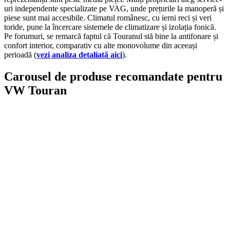
uri independente specializate pe VAG, unde prețurile la manoperă și
piese sunt mai accesibile. Climatul românesc, cu ierni reci și veri
toride, pune la încercare sistemele de climatizare și izolația fonică.
Pe forumuri, se remarcă faptul că Touranul stă bine la antifonare și
confort interior, comparativ cu alte monovolume din aceeași
perioadă (
vezi analiza detaliată aici
).
Carousel de produse recomandate pentru
VW Touran
On Sale
AUTO-STYLE
1.160,00
lei
Original price was: 1.160,00 lei.
1.040,00
lei
Current price is: