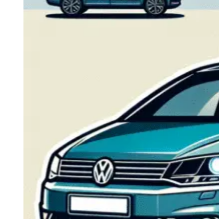
Navigatie Duster 2011
Navigatie Duster 2019
Audi
Navigatie Audi A3 8p
Navigatie Audi A4
Navigatie Audi A4 B6
Navigatie Audi A4 B7
Navigatie Audi A4 B8
Navigatie Audi A5
Navigatie Audi A6 C5
Navigatie Audi A6 C6
Navigatie Audi A6 C7
Navigatie Audi Q5
Ford
Navigație Ford Fiesta
Navigație Ford Focus 1
Navigație Ford Focus 2
Navigație Ford Focus MK3
Navigație Ford Mondeo MK3
Navigație Ford Mondeo MK4
Navigație Ford Transit
Mercedes
Navigație Mercedes C Class W203
Navigație Mercedes C Class W204
Navigație Mercedes W203