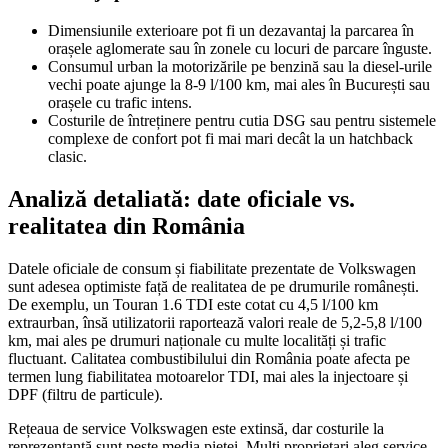
Dimensiunile exterioare pot fi un dezavantaj la parcarea în
orașele aglomerate sau în zonele cu locuri de parcare înguste.
Consumul urban la motorizările pe benzină sau la diesel-urile
vechi poate ajunge la 8-9 l/100 km, mai ales în București sau
orașele cu trafic intens.
Costurile de întreținere pentru cutia DSG sau pentru sistemele
complexe de confort pot fi mai mari decât la un hatchback
clasic.
Analiză detaliată: date oficiale vs.
realitatea din România
Datele oficiale de consum și fiabilitate prezentate de Volkswagen
sunt adesea optimiste față de realitatea de pe drumurile românești.
De exemplu, un Touran 1.6 TDI este cotat cu 4,5 l/100 km
extraurban, însă utilizatorii raportează valori reale de 5,2-5,8 l/100
km, mai ales pe drumuri naționale cu multe localități și trafic
fluctuant. Calitatea combustibilului din România poate afecta pe
termen lung fiabilitatea motoarelor TDI, mai ales la injectoare și
DPF (filtru de particule).
Rețeaua de service Volkswagen este extinsă, dar costurile la
reprezentanță sunt peste media pieței. Mulți proprietari aleg service-