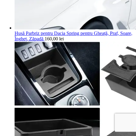
Husă Parbriz pentru Dacia Spring pentru Gheață, Praf, Soare,
Îngheț, Zăpadă
160,00
lei