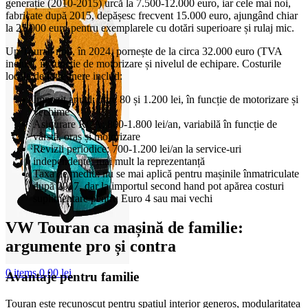
generație (2010-2015) urcă la 7.500-12.000 euro, iar cele mai noi,
fabricate după 2015, depășesc frecvent 15.000 euro, ajungând chiar
la 25.000 euro pentru exemplarele cu dotări superioare și rulaj mic.
Un Touran nou, în 2024, pornește de la circa 32.000 euro (TVA
inclus), în funcție de motorizare și nivelul de echipare. Costurile
locale de întreținere includ:
Impozit anual: între 80 și 1.200 lei, în funcție de motorizare și
vechime
Asigurare RCA: 800-1.800 lei/an, variabilă în funcție de
vârstă, oraș și motorizare
Revizii periodice: 700-1.200 lei/an la service-uri
independente, mai mult la reprezentanță
Taxa de mediu: nu se mai aplică pentru mașinile înmatriculate
după 2017, dar la importul second hand pot apărea costuri
suplimentare pentru Euro 4 sau mai vechi
VW Touran ca mașină de familie:
argumente pro și contra
0
items
0,00
lei
Avantaje pentru familie
Touran este recunoscut pentru spațiul interior generos, modularitatea