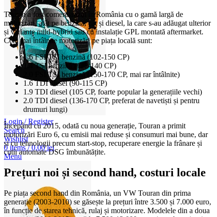
Touran a fost comercializat în România cu o gamă largă de
motorizări, atât pe benzină, cât și diesel, la care s-au adăugat ulterior
și variante mild-hybrid sau cu instalație GPL montată aftermarket.
Cele mai întâlnite motorizări pe piața locală sunt:
1.6 FSI/TSI benzină (102-150 CP)
1.4 TSI benzină (122-140 CP)
2.0 FSI/TSI benzină (150-170 CP, mai rar întâlnite)
1.6 TDI diesel (90-115 CP)
1.9 TDI diesel (105 CP, foarte popular la generațiile vechi)
2.0 TDI diesel (136-170 CP, preferat de navetiști și pentru
drumuri lungi)
Login / Register
Începând cu 2015, odată cu noua generație, Touran a primit
Search
motorizări Euro 6, cu emisii mai reduse și consumuri mai bune, dar
Wishlist
și cu tehnologii precum start-stop, recuperare energie la frânare și
0
items
/
0,00
lei
cutii automate DSG îmbunătățite.
Menu
Prețuri noi și second hand, costuri locale
Pe piața second hand din România, un VW Touran din prima
generație (2003-2010) se găsește la prețuri între 3.500 și 7.000 euro,
în funcție de starea tehnică, rulaj și motorizare. Modelele din a doua