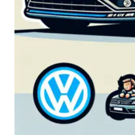
Navigație Mercedes W204
Navigație Mercedes W211
Navigație Mercedes Sprinter
Passat
Navigație Passat B5
Navigație Passat B5 5
Navigație Passat B6
Navigație Passat B7
Navigație Passat B8
Navigație Passat CC
Skoda
Navigație Skoda Fabia 1
Navigație Skoda Fabia 2
Navigație Skoda Octavia 1
Navigație Skoda Octavia 2
Navigație Skoda Octavia 3
Navigație Skoda Rapid
Navigație Skoda Superb 1
Navigație Skoda Superb 2
Navigație Toyota Avensis T25
Portbagaj Plafon Auto
Sub 350 Litri
Peste 350 Litri
Peste 450 litri
Accesorii auto masina