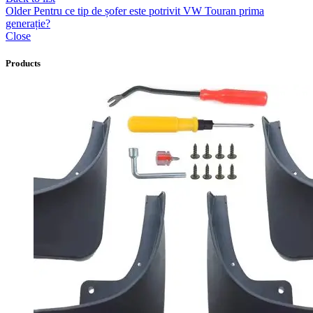
Older
Pentru ce tip de șofer este potrivit VW Touran prima
generație?
Close
Products