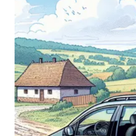
Navigatie Duster 2011
Navigatie Duster 2019
Audi
Navigatie Audi A3 8p
Navigatie Audi A4
Navigatie Audi A4 B6
Navigatie Audi A4 B7
Navigatie Audi A4 B8
Navigatie Audi A5
Navigatie Audi A6 C5
Navigatie Audi A6 C6
Navigatie Audi A6 C7
Navigatie Audi Q5
Ford
Navigație Ford Fiesta
Navigație Ford Focus 1
Navigație Ford Focus 2
Navigație Ford Focus MK3
Navigație Ford Mondeo MK3
Navigație Ford Mondeo MK4
Navigație Ford Transit
Mercedes
Navigație Mercedes C Class W203
Navigație Mercedes C Class W204
Navigație Mercedes W203