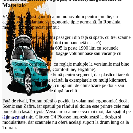
Materiale
VW Touran a fost gândit ca un monovolum pentru familie, cu
accent pe modularitate și ergonomie tipic germană. În România,
modelul a fost apreciat pentru:
Spațiu generos pentru pasagerii din față și spate, cu trei scaune
individuale pe rândul doi (nu banchetă clasică).
Portbagaj mare (de la 695 la peste 1900 litri cu scaunele
rabatate), ideal pentru bagaje voluminoase sau vacanțe cu
familia.
Scaune confortabile, cu reglaje multiple la versiunile mai bine
echipate (Trendline, Comfortline, Highline).
Materiale de calitate bună pentru segment, dar plasticul tare de
pe uși și bord poate scârțâi la exemplarele cu mulți kilometri.
Climatizare eficientă, cu opțiuni de climatizare pe două sau
trei zone la modelele după facelift.
Față de rivali, Touran oferă o poziție la volan mai ergonomică decât
Scenic sau Zafira, iar spațiul pe rândul al doilea este printre cele mai
bune din clasă. Toyota Verso are scaune ceva mai moi, dar spațiul pe
lățime e mai mic. Citroen C4 Picasso impresionează la design și
0
items
0,00
lei
modularitate, dar scaunele nu oferă același suport la drum lung ca la
Touran.