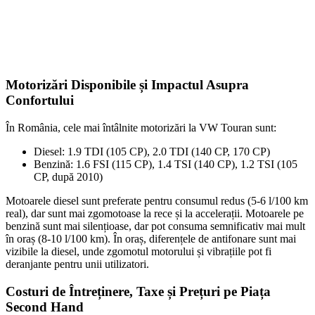
Motorizări Disponibile și Impactul Asupra
Confortului
În România, cele mai întâlnite motorizări la VW Touran sunt:
Diesel: 1.9 TDI (105 CP), 2.0 TDI (140 CP, 170 CP)
Benzină: 1.6 FSI (115 CP), 1.4 TSI (140 CP), 1.2 TSI (105
CP, după 2010)
Motoarele diesel sunt preferate pentru consumul redus (5-6 l/100 km
real), dar sunt mai zgomotoase la rece și la accelerații. Motoarele pe
benzină sunt mai silențioase, dar pot consuma semnificativ mai mult
în oraș (8-10 l/100 km). În oraș, diferențele de antifonare sunt mai
vizibile la diesel, unde zgomotul motorului și vibrațiile pot fi
deranjante pentru unii utilizatori.
Costuri de Întreținere, Taxe și Prețuri pe Piața
Second Hand