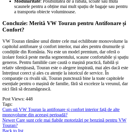
Modularitate
: Posibilitatea de a rabata, scoate sau muta
scaunele pentru a obține mai mult spațiu de bagaje sau pentru
a transporta obiecte voluminoase.
Concluzie: Merită VW Touran pentru Antifonare și
Confort?
VW Touran rămâne unul dintre cele mai echilibrate monovolume la
capitolul antifonare și confort interior, mai ales pentru drumurile și
condițiile din România. Nu este un model premium, dar oferă o
izolare fonică peste media segmentului, scaune confortabile și spațiu
generos. Pentru familiile care caută o mașină practică, fiabilă și
relativ silențioasă, Touran este o alegere inspirată, mai ales dacă este
întreținut corect și ales cu atenție la istoricul de service. În
comparație cu rivalii săi, Touran punctează bine la toate capitolele
esențiale pentru o mașină de familie, fără să exceleze la vreunul, dar
nici fără să dezamăgească.
Post Views:
448
Tags:
Cum stă VW Touran la antifonare și confort interior față de alte
monovolume din aceeași perioadă?
Newer
Care sunt cele mai fiabile motorizări pe benzină pentru VW
Touran?
Back to list