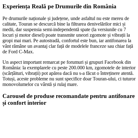
Experiența Reală pe Drumurile din România
Pe drumurile naționale și județene, unde asfaltul nu este mereu de
calitate, Touran se descurcă bine la filtrarea denivelărilor mici și
medii, dar suspensia semi-independentă spate (la versiunile cu 7
locuri și motor diesel) poate transmite uneori zgomote și vibrații la
gropi mai mari. Pe autostradă, confortul este bun, iar antifonarea la
vânt rămâne un avantaj clar față de modelele franceze sau chiar față
de Ford C-Max.
Un aspect important remarcat pe forumuri și grupuri Facebook din
România: la exemplarele cu peste 200.000 km, zgomotele de interior
(scârțâituri, vibrații) pot apărea dacă nu s-a făcut o întreținere atentă.
Totuși, aceste probleme nu sunt specifice doar Touran-ului, ci tuturor
monovolumelor cu vârstă și rulaj mare.
Carousel de produse recomandate pentru antifonare
și confort interior