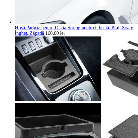
Husă Parbriz pentru Dacia Spring pentru Gheață, Praf, Soare,
Îngheț, Zăpadă
160,00
lei