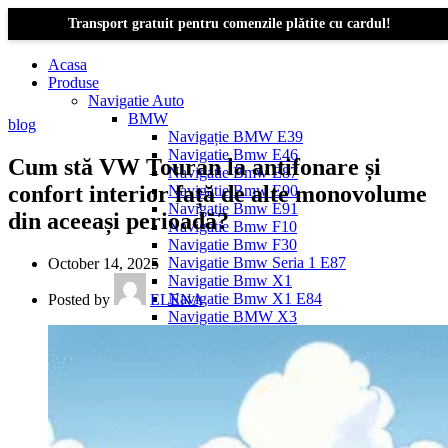
Transport gratuit pentru comenzile plătite cu cardul!
Acasa
Produse
Navigatie Auto
BMW
blog
Navigație BMW E39
Navigatie Bmw E46
Cum stă VW Touran la antifonare și
Navigatie Bmw E87
confort interior față de alte monovolume
Navigatie Bmw E90
Navigatie Bmw E91
din aceeași perioadă?
Navigatie Bmw F10
Navigatie Bmw F30
Navigatie Bmw Seria 1 E87
October 14, 2025
Navigatie Bmw X1
Navigatie Bmw X1 E84
Posted by
ELENA
Navigatie BMW X3
Navigatie BMW X3 E83
Navigatie BMW X3 f25
Dacia Logan
Navigație Dacia Logan 1 (2004–2012)
Navigație Dacia Logan 2 (2012–2020)
Navigație Dacia Logan 3 (2020–Prezent)
Dacia Duster