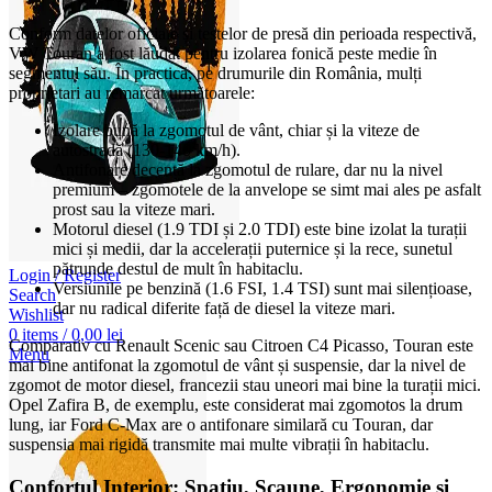
Conform datelor oficiale și testelor de presă din perioada respectivă,
VW Touran a fost lăudat pentru izolarea fonică peste medie în
segmentul său. În practică, pe drumurile din România, mulți
proprietari au remarcat următoarele:
Izolare bună la zgomotul de vânt, chiar și la viteze de
autostradă (130-140 km/h).
Antifonare decentă la zgomotul de rulare, dar nu la nivel
premium – zgomotele de la anvelope se simt mai ales pe asfalt
prost sau la viteze mari.
Motorul diesel (1.9 TDI și 2.0 TDI) este bine izolat la turații
mici și medii, dar la accelerații puternice și la rece, sunetul
pătrunde destul de mult în habitaclu.
Login / Register
Versiunile pe benzină (1.6 FSI, 1.4 TSI) sunt mai silențioase,
Search
dar nu radical diferite față de diesel la viteze mari.
Wishlist
0
items
/
0,00
lei
Comparativ cu Renault Scenic sau Citroen C4 Picasso, Touran este
Menu
mai bine antifonat la zgomotul de vânt și suspensie, dar la nivel de
zgomot de motor diesel, francezii stau uneori mai bine la turații mici.
Opel Zafira B, de exemplu, este considerat mai zgomotos la drum
lung, iar Ford C-Max are o antifonare similară cu Touran, dar
suspensia mai rigidă transmite mai multe vibrații în habitaclu.
Confortul Interior: Spațiu, Scaune, Ergonomie și