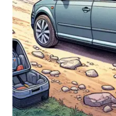
Navigație Mercedes W204
Navigație Mercedes W211
Navigație Mercedes Sprinter
Passat
Navigație Passat B5
Navigație Passat B5 5
Navigație Passat B6
Navigație Passat B7
Navigație Passat B8
Navigație Passat CC
Skoda
Navigație Skoda Fabia 1
Navigație Skoda Fabia 2
Navigație Skoda Octavia 1
Navigație Skoda Octavia 2
Navigație Skoda Octavia 3
Navigație Skoda Rapid
Navigație Skoda Superb 1
Navigație Skoda Superb 2
Navigație Toyota Avensis T25
Portbagaj Plafon Auto
Sub 350 Litri
Peste 350 Litri
Peste 450 litri
Accesorii auto masina