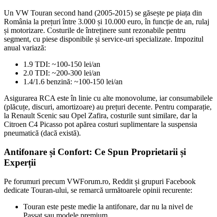
Un VW Touran second hand (2005-2015) se găsește pe piața din
România la prețuri între 3.000 și 10.000 euro, în funcție de an, rulaj
și motorizare. Costurile de întreținere sunt rezonabile pentru
segment, cu piese disponibile și service-uri specializate. Impozitul
anual variază:
1.9 TDI: ~100-150 lei/an
2.0 TDI: ~200-300 lei/an
1.4/1.6 benzină: ~100-150 lei/an
Asigurarea RCA este în linie cu alte monovolume, iar consumabilele
(plăcuțe, discuri, amortizoare) au prețuri decente. Pentru comparație,
la Renault Scenic sau Opel Zafira, costurile sunt similare, dar la
Citroen C4 Picasso pot apărea costuri suplimentare la suspensia
pneumatică (dacă există).
Antifonare și Confort: Ce Spun Proprietarii și
Experții
Pe forumuri precum VWForum.ro, Reddit și grupuri Facebook
dedicate Touran-ului, se remarcă următoarele opinii recurente:
Touran este peste medie la antifonare, dar nu la nivel de
Passat sau modele premium.