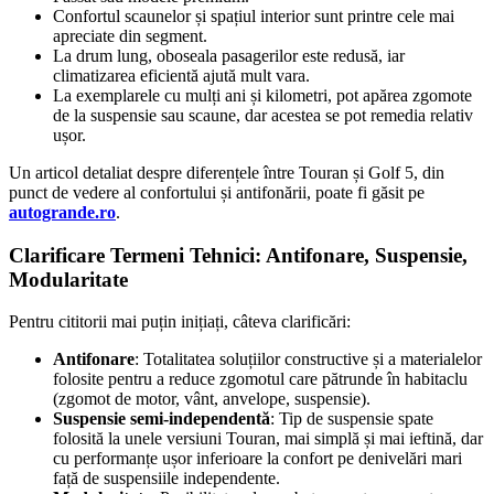
Confortul scaunelor și spațiul interior sunt printre cele mai
apreciate din segment.
La drum lung, oboseala pasagerilor este redusă, iar
climatizarea eficientă ajută mult vara.
La exemplarele cu mulți ani și kilometri, pot apărea zgomote
de la suspensie sau scaune, dar acestea se pot remedia relativ
ușor.
Un articol detaliat despre diferențele între Touran și Golf 5, din
punct de vedere al confortului și antifonării, poate fi găsit pe
autogrande.ro
.
Clarificare Termeni Tehnici: Antifonare, Suspensie,
Modularitate
Pentru cititorii mai puțin inițiați, câteva clarificări:
Antifonare
: Totalitatea soluțiilor constructive și a materialelor
folosite pentru a reduce zgomotul care pătrunde în habitaclu
(zgomot de motor, vânt, anvelope, suspensie).
Suspensie semi-independentă
: Tip de suspensie spate
folosită la unele versiuni Touran, mai simplă și mai ieftină, dar
cu performanțe ușor inferioare la confort pe denivelări mari
față de suspensiile independente.