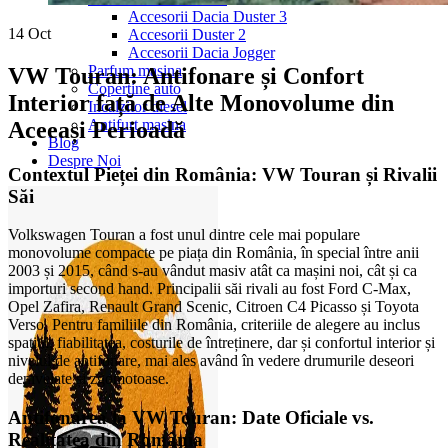
Accesorii Dacia Duster 3
14
Oct
Accesorii Duster 2
Accesorii Dacia Jogger
Parfum masina
VW Touran: Antifonare și Confort
Copertine auto
Interior față de Alte Monovolume din
Incalzitor diesel
Antifurt masina
Aceeași Perioadă
Blog
Despre Noi
Contextul Pieței din România: VW Touran și Rivalii
Săi
Volkswagen Touran a fost unul dintre cele mai populare
monovolume compacte pe piața din România, în special între anii
2003 și 2015, când s-au vândut masiv atât ca mașini noi, cât și ca
importuri second hand. Principalii săi rivali au fost Ford C-Max,
Opel Zafira, Renault Grand Scenic, Citroen C4 Picasso și Toyota
Verso. Pentru familiile din România, criteriile de alegere au inclus
spațiul, fiabilitatea, costurile de întreținere, dar și confortul interior și
nivelul de antifonare, mai ales având în vedere drumurile deseori
denivelate și zgomotoase.
Antifonarea la VW Touran: Date Oficiale vs.
Realitatea din România