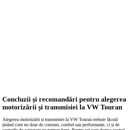
Smonter
399,00
lei
–
420,00
lei
Price range: 399,00 lei through 420,00 lei
SELECT OPTIONS
Concluzii și recomandări pentru alegerea
motorizării și transmisiei la VW Touran
Alegerea motorizării și transmisiei la VW Touran trebuie făcută
ținând cont nu doar de consum, confort sau performanțe, ci și de
costurile de asigurare pe termen lung. Pentru cei care doresc costuri