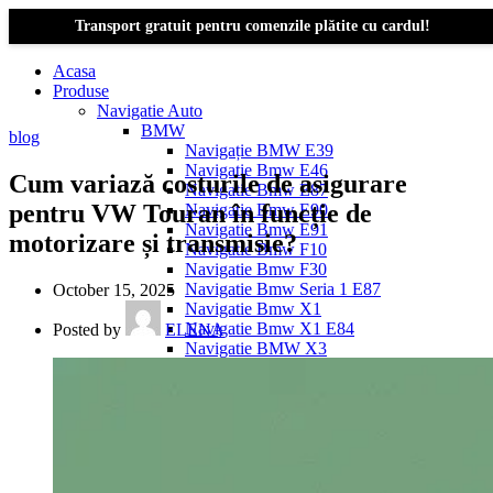
Transport gratuit pentru comenzile plătite cu cardul!
Acasa
Produse
Navigatie Auto
BMW
blog
Navigație BMW E39
Navigatie Bmw E46
Cum variază costurile de asigurare
Navigatie Bmw E87
pentru VW Touran în funcție de
Navigatie Bmw E90
Navigatie Bmw E91
motorizare și transmisie?
Navigatie Bmw F10
Navigatie Bmw F30
Navigatie Bmw Seria 1 E87
October 15, 2025
Navigatie Bmw X1
Navigatie Bmw X1 E84
Posted by
ELENA
Navigatie BMW X3
Navigatie BMW X3 E83
Navigatie BMW X3 f25
Dacia Logan
Navigație Dacia Logan 1 (2004–2012)
Navigație Dacia Logan 2 (2012–2020)
Navigație Dacia Logan 3 (2020–Prezent)
Dacia Duster