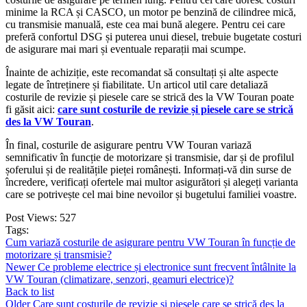
minime la RCA și CASCO, un motor pe benzină de cilindree mică,
cu transmisie manuală, este cea mai bună alegere. Pentru cei care
preferă confortul DSG și puterea unui diesel, trebuie bugetate costuri
de asigurare mai mari și eventuale reparații mai scumpe.
Înainte de achiziție, este recomandat să consultați și alte aspecte
legate de întreținere și fiabilitate. Un articol util care detaliază
costurile de revizie și piesele care se strică des la VW Touran poate
fi găsit aici:
care sunt costurile de revizie și piesele care se strică
des la VW Touran
.
În final, costurile de asigurare pentru VW Touran variază
semnificativ în funcție de motorizare și transmisie, dar și de profilul
șoferului și de realitățile pieței românești. Informați-vă din surse de
încredere, verificați ofertele mai multor asigurători și alegeți varianta
care se potrivește cel mai bine nevoilor și bugetului familiei voastre.
Post Views:
527
Tags:
Cum variază costurile de asigurare pentru VW Touran în funcție de
motorizare și transmisie?
Newer
Ce probleme electrice și electronice sunt frecvent întâlnite la
VW Touran (climatizare, senzori, geamuri electrice)?
Back to list
Older
Care sunt costurile de revizie și piesele care se strică des la