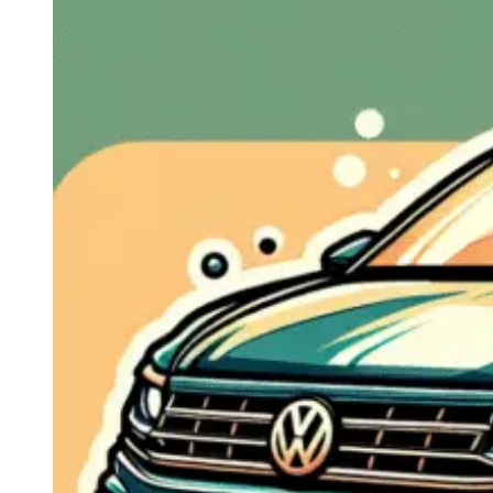
Navigatie Duster 2011
Navigatie Duster 2019
Audi
Navigatie Audi A3 8p
Navigatie Audi A4
Navigatie Audi A4 B6
Navigatie Audi A4 B7
Navigatie Audi A4 B8
Navigatie Audi A5
Navigatie Audi A6 C5
Navigatie Audi A6 C6
Navigatie Audi A6 C7
Navigatie Audi Q5
Ford
Navigație Ford Fiesta
Navigație Ford Focus 1
Navigație Ford Focus 2
Navigație Ford Focus MK3
Navigație Ford Mondeo MK3
Navigație Ford Mondeo MK4
Navigație Ford Transit
Mercedes
Navigație Mercedes C Class W203
Navigație Mercedes C Class W204
Navigație Mercedes W203