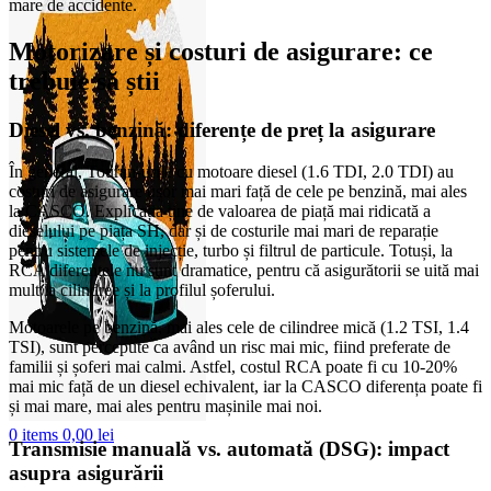
mare de accidente.
Motorizare și costuri de asigurare: ce
trebuie să știi
Diesel vs. benzină: diferențe de preț la asigurare
În general, Touran-urile cu motoare diesel (1.6 TDI, 2.0 TDI) au
costuri de asigurare ușor mai mari față de cele pe benzină, mai ales
la CASCO. Explicația ține de valoarea de piață mai ridicată a
dieselului pe piața SH, dar și de costurile mai mari de reparație
pentru sistemele de injecție, turbo și filtrul de particule. Totuși, la
RCA diferențele nu sunt dramatice, pentru că asigurătorii se uită mai
mult la cilindree și la profilul șoferului.
Motoarele pe benzină, mai ales cele de cilindree mică (1.2 TSI, 1.4
TSI), sunt percepute ca având un risc mai mic, fiind preferate de
familii și șoferi mai calmi. Astfel, costul RCA poate fi cu 10-20%
mai mic față de un diesel echivalent, iar la CASCO diferența poate fi
și mai mare, mai ales pentru mașinile mai noi.
0
items
0,00
lei
Transmisie manuală vs. automată (DSG): impact
asupra asigurării