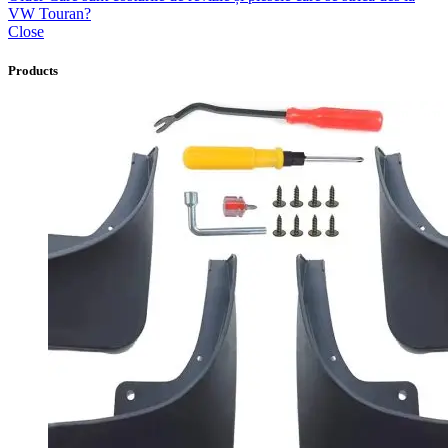
VW Touran?
Close
Products