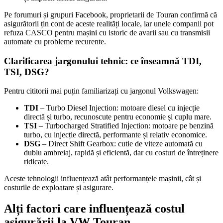
Pe forumuri și grupuri Facebook, proprietarii de Touran confirmă că
asigurătorii țin cont de aceste realități locale, iar unele companii pot
refuza CASCO pentru mașini cu istoric de avarii sau cu transmisii
automate cu probleme recurente.
Clarificarea jargonului tehnic: ce înseamnă TDI,
TSI, DSG?
Pentru cititorii mai puțin familiarizați cu jargonul Volkswagen:
TDI
– Turbo Diesel Injection: motoare diesel cu injecție
directă și turbo, recunoscute pentru economie și cuplu mare.
TSI
– Turbocharged Stratified Injection: motoare pe benzină
turbo, cu injecție directă, performante și relativ economice.
DSG
– Direct Shift Gearbox: cutie de viteze automată cu
dublu ambreiaj, rapidă și eficientă, dar cu costuri de întreținere
ridicate.
Aceste tehnologii influențează atât performanțele mașinii, cât și
costurile de exploatare și asigurare.
Alți factori care influențează costul
asigurării la VW Touran