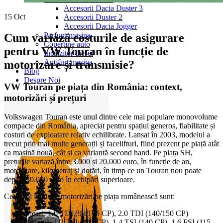
Accesorii Dacia Duster 3
15
Oct
Accesorii Duster 2
Accesorii Dacia Jogger
Parfum masina
Cum variază costurile de asigurare
Copertine auto
pentru VW Touran în funcție de
Incalzitor diesel
Antifurt masina
motorizare și transmisie?
Blog
Despre Noi
VW Touran pe piața din România: context,
motorizări și prețuri
Volkswagen Touran este unul dintre cele mai populare monovolume
compacte din România, apreciat pentru spațiul generos, fiabilitate și
costuri de exploatare relativ echilibrate. Lansat în 2003, modelul a
trecut prin mai multe generații și facelifturi, fiind prezent pe piață atât
ca mașină nouă, cât și ca variantă second hand. Pe piața SH,
prețurile variază între 3.000 și 20.000 euro, în funcție de an,
motorizare, kilometraj și dotări, în timp ce un Touran nou poate
depăși 30.000 euro în echipări superioare.
Cele mai întâlnite motorizări pe piața românească sunt:
Diesel: 1.6 TDI (90/105 CP), 2.0 TDI (140/150 CP)
Benzină: 1.2 TSI (105 CP), 1.4 TSI (140 CP), 1.6 FSI (115