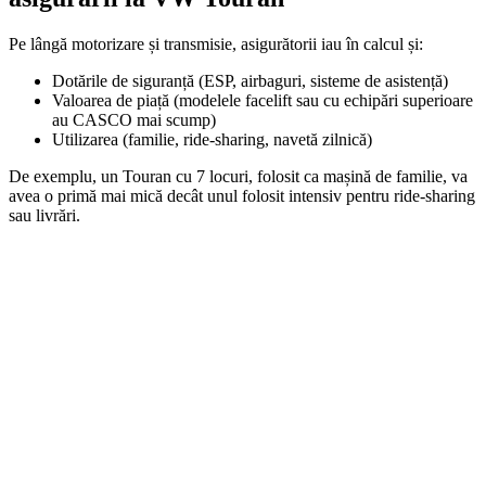
Pe lângă motorizare și transmisie, asigurătorii iau în calcul și:
Dotările de siguranță (ESP, airbaguri, sisteme de asistență)
Valoarea de piață (modelele facelift sau cu echipări superioare
au CASCO mai scump)
Utilizarea (familie, ride-sharing, navetă zilnică)
De exemplu, un Touran cu 7 locuri, folosit ca mașină de familie, va
avea o primă mai mică decât unul folosit intensiv pentru ride-sharing
sau livrări.
On Sale
Suport pentru tableta tetiera...
160,00
lei
Original price was: 160,00 lei.
129,00
lei
Current price is: