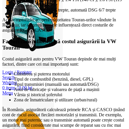
CP), 2.0 FSI (150 CP)
Transmisii: manuală 5/6 trepte, automată DSG 6/7 trepte
Aceste motorizări acoperă majoritatea Touran-urilor vândute în
România, iar alegerea între ele influențează direct costurile de
asigurare RCA și CASCO.
Factori care influențează costul asigurării la VW
Touran
Costul asigurării auto pentru VW Touran depinde de mai mulți
factori, dintre care cei mai importanți sunt:
Login / Register
Cilindreea și puterea motorului
Search
Tipul de combustibil (benzină, diesel, GPL)
Wishlist
Tipul transmisiei (manuală sau automată/DSG)
0
items
/
0,00
lei
Anul de fabricație și valoarea de piață a mașinii
Menu
Vârsta și istoricul șoferului
Zona de înmatriculare și utilizare (urban/rural)
În România, asigurătorii calculează primele RCA și CASCO ținând
cont de riscul asociat fiecărei motorizări și transmisii. De exemplu,
un motor mai puternic sau o transmisie automată poate crește costul
asigurării, fiind considerate mai scumpe de reparat sau cu risc mai