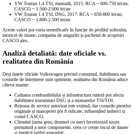
VW Touran 1.4 TSI, manuală, 2015: RCA ~ 600-750 lei/an,
CASCO ~ 1.500-2.000 lei/an
VW Touran 1.4 TSI, DSG, 2017: RCA ~ 650-800 lei/an,
CASCO ~ 1.800-2.500 lei/an
Aceste valori pot varia semnificativ în funcție de profilul șoferului,
istoricul de daune, compania de asigurări și pachetul de acoperiri
CASCO ales.
Analiză detaliată: date oficiale vs.
realitatea din România
Deși datele oficiale Volkswagen privind consumul, fiabilitatea sau
costurile de întreținere sunt optimiste, realitatea din România aduce
câteva nuanțe:
Calitatea combustibilului și infrastructura rutieră pot afecta
fiabilitatea transmisiei DSG și a motoarelor TSI/TDI.
Rețeaua de service autorizat este extinsă, dar costurile pieselor
originale și manoperei pot fi ridicate, influențând indirect și
costul CASCO.
Climatul (iarna grea, drumuri cu sare) favorizează uzura
prematură a unor componente, ceea ce crește riscul de daune
și implicit tariful asigurării.