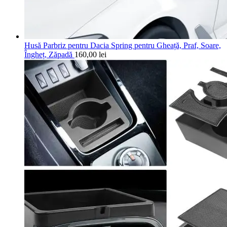
Husă Parbriz pentru Dacia Spring pentru Gheață, Praf, Soare,
Îngheț, Zăpadă
160,00
lei