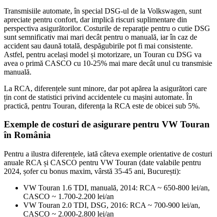
Transmisiile automate, în special DSG-ul de la Volkswagen, sunt
apreciate pentru confort, dar implică riscuri suplimentare din
perspectiva asigurătorilor. Costurile de reparație pentru o cutie DSG
sunt semnificativ mai mari decât pentru o manuală, iar în caz de
accident sau daună totală, despăgubirile pot fi mai consistente.
Astfel, pentru același model și motorizare, un Touran cu DSG va
avea o primă CASCO cu 10-25% mai mare decât unul cu transmisie
manuală.
La RCA, diferențele sunt minore, dar pot apărea la asigurători care
țin cont de statistici privind accidentele cu mașini automate. În
practică, pentru Touran, diferența la RCA este de obicei sub 5%.
Exemple de costuri de asigurare pentru VW Touran
în România
Pentru a ilustra diferențele, iată câteva exemple orientative de costuri
anuale RCA și CASCO pentru VW Touran (date valabile pentru
2024, șofer cu bonus maxim, vârstă 35-45 ani, București):
VW Touran 1.6 TDI, manuală, 2014: RCA ~ 650-800 lei/an,
CASCO ~ 1.700-2.200 lei/an
VW Touran 2.0 TDI, DSG, 2016: RCA ~ 700-900 lei/an,
CASCO ~ 2.000-2.800 lei/an