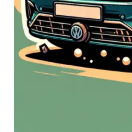
Navigație Mercedes W204
Navigație Mercedes W211
Navigație Mercedes Sprinter
Passat
Navigație Passat B5
Navigație Passat B5 5
Navigație Passat B6
Navigație Passat B7
Navigație Passat B8
Navigație Passat CC
Skoda
Navigație Skoda Fabia 1
Navigație Skoda Fabia 2
Navigație Skoda Octavia 1
Navigație Skoda Octavia 2
Navigație Skoda Octavia 3
Navigație Skoda Rapid
Navigație Skoda Superb 1
Navigație Skoda Superb 2
Navigație Toyota Avensis T25
Portbagaj Plafon Auto
Sub 350 Litri
Peste 350 Litri
Peste 450 litri
Accesorii auto masina