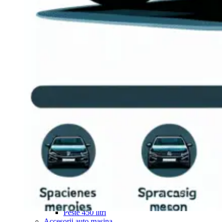
Navigație Mercedes W204
Navigație Mercedes W211
Navigație Mercedes Sprinter
Passat
Navigație Passat B5
Navigație Passat B5 5
Navigație Passat B6
Navigație Passat B7
Navigație Passat B8
Navigație Passat CC
Skoda
Navigație Skoda Fabia 1
Navigație Skoda Fabia 2
Navigație Skoda Octavia 1
Navigație Skoda Octavia 2
Navigație Skoda Octavia 3
Navigație Skoda Rapid
Navigație Skoda Superb 1
Navigație Skoda Superb 2
Navigație Toyota Avensis T25
Portbagaj Plafon Auto
Sub 350 Litri
Peste 350 Litri
Peste 450 litri
Accesorii auto masina