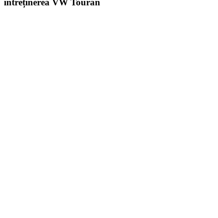
întreținerea VW Touran
Cotieră pentru Dacia Duster II...
390,46
lei
ADD TO CART