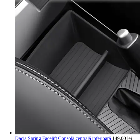
Dacia Spring Facelift Consolă centrală inferioară
149,00
lei