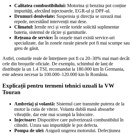
Calitatea combustibilului:
Motorina și benzina pot conține
impurități, afectând injectoarele, EGR-ul și DPF-ul.
Drumuri denivelate:
Suspensia și direcția se uzează mai
repede, necesitând intervenții mai dese.
Climatul:
Iernile reci și verile toride solicită suplimentar
bateria, sistemul de răcire și garniturile.
Rețeaua de service:
În orașele mari există service-uri
specializate, dar în zonele rurale piesele pot fi mai scumpe sau
greu de găsit.
Astfel, costurile reale de întreținere pot fi cu 20–30% mai mari decât
cele din broșurile oficiale. De exemplu, schimbul de lanț de
distribuție la un 1.4 TSI, recomandat la 180.000 km în Germania,
este adesea necesar la 100.000–120.000 km în România.
Explicații pentru termeni tehnici uzuali la VW
Touran
Ambreiaj și volantă:
Sistemul care transmite puterea de la
motor la cutia de viteze. Volanta dublă masă absoarbe
vibrațiile, dar este mai scumpă la înlocuire.
Injectoare:
Dispozitive care pulverizează combustibilul în
cilindri. Uzura sau impuritățile le pot defecta.
Pompa de ulei:
Asigură ungerea motorului. Defecțiunea