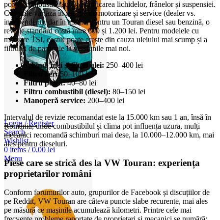
polen, combustibil, ulei), verificarea lichidelor, frânelor și suspensiei.
Costurile variază în funcție de motorizare și service (dealer vs.
independent), dar în medie, pentru un Touran diesel sau benzină, o
revizie standard costă între 600 și 1.200 lei. Pentru modelele cu
motoare TSI, costul poate crește din cauza uleiului mai scump și a
filtrului de particule la versiunile mai noi.
Schimb ulei și filtru ulei:
250–400 lei
Filtru aer:
50–100 lei
Filtru polen:
40–80 lei
Filtru combustibil (diesel):
80–150 lei
Manoperă service:
200–400 lei
Intervalul de revizie recomandat este la 15.000 km sau 1 an, însă în
Login / Register
România, unde combustibilul și clima pot influența uzura, mulți
Search
mecanici recomandă schimburi mai dese, la 10.000–12.000 km, mai
Wishlist
ales pentru dieseluri.
0
items
/
0,00
lei
Menu
Piese care se strică des la VW Touran: experiența
proprietarilor români
Conform forumurilor auto, grupurilor de Facebook și discuțiilor de
pe Reddit, VW Touran are câteva puncte slabe recurente, mai ales
pe măsură ce mașinile acumulează kilometri. Printre cele mai
frecvente probleme raportate de proprietari și mecanici se numără: