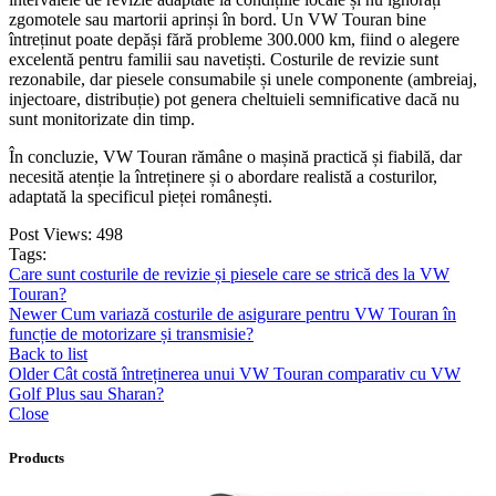
zgomotele sau martorii aprinși în bord. Un VW Touran bine
întreținut poate depăși fără probleme 300.000 km, fiind o alegere
excelentă pentru familii sau navetiști. Costurile de revizie sunt
rezonabile, dar piesele consumabile și unele componente (ambreiaj,
injectoare, distribuție) pot genera cheltuieli semnificative dacă nu
sunt monitorizate din timp.
În concluzie, VW Touran rămâne o mașină practică și fiabilă, dar
necesită atenție la întreținere și o abordare realistă a costurilor,
adaptată la specificul pieței românești.
Post Views:
498
Tags:
Care sunt costurile de revizie și piesele care se strică des la VW
Touran?
Newer
Cum variază costurile de asigurare pentru VW Touran în
funcție de motorizare și transmisie?
Back to list
Older
Cât costă întreținerea unui VW Touran comparativ cu VW
Golf Plus sau Sharan?
Close
Products