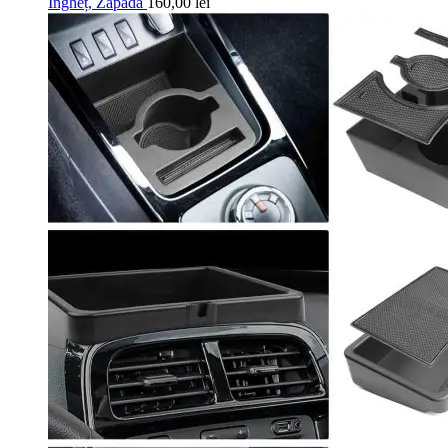
Îngheț, Zăpadă
160,00
lei