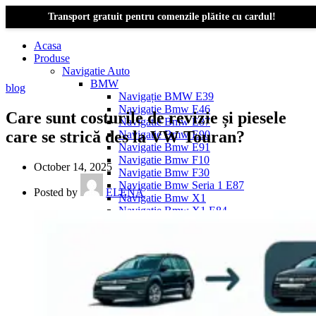
Transport gratuit pentru comenzile plătite cu cardul!
Acasa
Produse
Navigatie Auto
BMW
blog
Navigație BMW E39
Navigatie Bmw E46
Care sunt costurile de revizie și piesele
Navigatie Bmw E87
care se strică des la VW Touran?
Navigatie Bmw E90
Navigatie Bmw E91
Navigatie Bmw F10
October 14, 2025
Navigatie Bmw F30
Navigatie Bmw Seria 1 E87
Posted by
ELENA
Navigatie Bmw X1
Navigatie Bmw X1 E84
Navigatie BMW X3
Navigatie BMW X3 E83
Navigatie BMW X3 f25
Dacia Logan
Navigație Dacia Logan 1 (2004–2012)
Navigație Dacia Logan 2 (2012–2020)
Navigație Dacia Logan 3 (2020–Prezent)
Dacia Duster