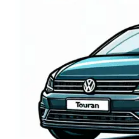
Navigatie Duster 2011
Navigatie Duster 2019
Audi
Navigatie Audi A3 8p
Navigatie Audi A4
Navigatie Audi A4 B6
Navigatie Audi A4 B7
Navigatie Audi A4 B8
Navigatie Audi A5
Navigatie Audi A6 C5
Navigatie Audi A6 C6
Navigatie Audi A6 C7
Navigatie Audi Q5
Ford
Navigație Ford Fiesta
Navigație Ford Focus 1
Navigație Ford Focus 2
Navigație Ford Focus MK3
Navigație Ford Mondeo MK3
Navigație Ford Mondeo MK4
Navigație Ford Transit
Mercedes
Navigație Mercedes C Class W203
Navigație Mercedes C Class W204
Navigație Mercedes W203