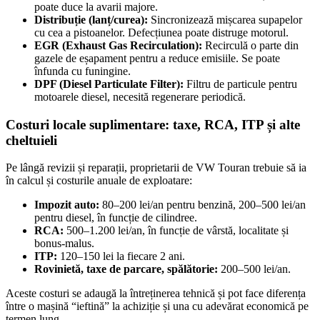
poate duce la avarii majore.
Distribuție (lanț/curea):
Sincronizează mișcarea supapelor
cu cea a pistoanelor. Defecțiunea poate distruge motorul.
EGR (Exhaust Gas Recirculation):
Recirculă o parte din
gazele de eșapament pentru a reduce emisiile. Se poate
înfunda cu funingine.
DPF (Diesel Particulate Filter):
Filtru de particule pentru
motoarele diesel, necesită regenerare periodică.
Costuri locale suplimentare: taxe, RCA, ITP și alte
cheltuieli
Pe lângă revizii și reparații, proprietarii de VW Touran trebuie să ia
în calcul și costurile anuale de exploatare:
Impozit auto:
80–200 lei/an pentru benzină, 200–500 lei/an
pentru diesel, în funcție de cilindree.
RCA:
500–1.200 lei/an, în funcție de vârstă, localitate și
bonus-malus.
ITP:
120–150 lei la fiecare 2 ani.
Rovinietă, taxe de parcare, spălătorie:
200–500 lei/an.
Aceste costuri se adaugă la întreținerea tehnică și pot face diferența
între o mașină “ieftină” la achiziție și una cu adevărat economică pe
termen lung.