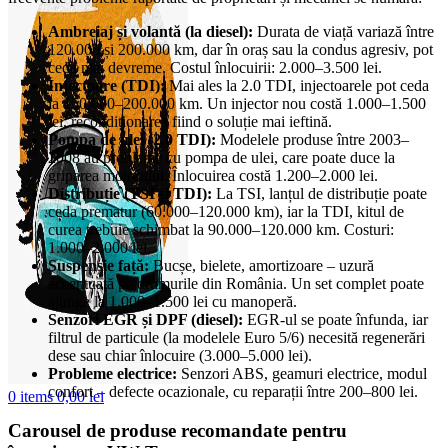
Ambreiaj și volantă (la diesel):
Durata de viață variază între
120.000 și 200.000 km, dar în oraș sau la condus agresiv, pot
ceda mai devreme. Costul înlocuirii: 2.000–3.500 lei.
Injectoare (TDI):
Mai ales la 2.0 TDI, injectoarele pot ceda
la 150.000–200.000 km. Un injector nou costă 1.000–1.500
lei, recondiționarea fiind o soluție mai ieftină.
Pompa de ulei (2.0 TDI):
Modelele produse între 2003–
2008 au probleme cu pompa de ulei, care poate duce la
griparea motorului. Înlocuirea costă 1.200–2.000 lei.
Distribuție (TSI și TDI):
La TSI, lanțul de distribuție poate
ceda prematur (60.000–120.000 km), iar la TDI, kitul de
curea trebuie schimbat la 90.000–120.000 km. Costuri:
1.000–2.000 lei.
Suspensie față:
Bucșe, bielete, amortizoare – uzură
accentuată pe drumurile din România. Un set complet poate
ajunge la 1.000–1.500 lei cu manoperă.
Senzori EGR și DPF (diesel):
EGR-ul se poate înfunda, iar
filtrul de particule (la modelele Euro 5/6) necesită regenerări
dese sau chiar înlocuire (3.000–5.000 lei).
Probleme electrice:
Senzori ABS, geamuri electrice, modul
confort – defecte ocazionale, cu reparații între 200–800 lei.
0
items
0,00
lei
Carousel de produse recomandate pentru