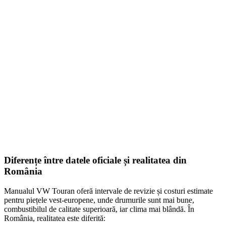
On Sale
Navigație Android 8.8 Inci pen...
1.499,00
lei
Original price was: 1.499,00 lei.
1.252,00
lei
Current price is:
1.252,00 lei.
ADD TO CART
Diferențe între datele oficiale și realitatea din
România
Manualul VW Touran oferă intervale de revizie și costuri estimate
pentru piețele vest-europene, unde drumurile sunt mai bune,
combustibilul de calitate superioară, iar clima mai blândă. În
România, realitatea este diferită: