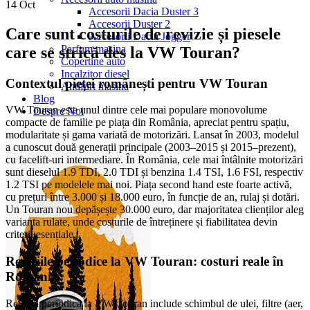
14
Oct
Accesorii Dacia Duster 3
Accesorii Duster 2
Care sunt costurile de revizie și piesele
Accesorii Dacia Jogger
Parfum masina
care se strică des la VW Touran?
Copertine auto
Incalzitor diesel
Contextul pieței românești pentru VW Touran
Antifurt masina
Blog
VW Touran este unul dintre cele mai populare monovolume
Despre Noi
compacte de familie pe piața din România, apreciat pentru spațiu,
modularitate și gama variată de motorizări. Lansat în 2003, modelul
a cunoscut două generații principale (2003–2015 și 2015–prezent),
cu facelift-uri intermediare. În România, cele mai întâlnite motorizări
sunt dieselul 1.9 TDI, 2.0 TDI și benzina 1.4 TSI, 1.6 FSI, respectiv
1.2 TSI pe modelele mai noi. Piața second hand este foarte activă,
cu prețuri între 3.000 și 18.000 euro, în funcție de an, rulaj și dotări.
Un Touran nou depășește 30.000 euro, dar majoritatea clienților aleg
varianta rulate, unde costurile de întreținere și fiabilitatea devin
criterii esențiale.
Reviziile periodice la VW Touran: costuri reale în
România
Revizia periodică la VW Touran include schimbul de ulei, filtre (aer,