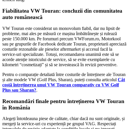
Fiabilitatea VW Touran: concluzii din comunitatea
auto românească
VW Touran este considerat un monovolum fiabil, dar nu lipsit de
probleme, mai ales pe măsură ce mașina îmbătrânește și rulează
peste 150.000 km. Pe forumuri precum VWForum.ro, Motorkool
sau pe grupurile de Facebook dedicate Touran, proprietarii apreciază
costurile rezonabile ale pieselor aftermarket și accesul facil la
service-uri specializate. Totuși, recomandarea unanimă este să se
acorde atenție istoricului de service, să se evite exemplarele cu
kilometri “cosmetizați” și să se investească în revizii preventive.
Pentru o comparație detaliată între costurile de întreținere ale Touran
și alte modele VW (Golf Plus, Sharan), puteți consulta articolul
Cât
costă întreținerea unui VW Touran comparativ cu VW Golf
Plus sau Sharan?
.
Recomandări finale pentru întreținerea VW Touran
în România
Alegeți întotdeauna piese de calitate, chiar dacă nu sunt originale, și
mergeți la service-uri cu experiență pe grupul VAG. Respectați
intervalele de revizie adaptate la condițiile locale și nu ignorați