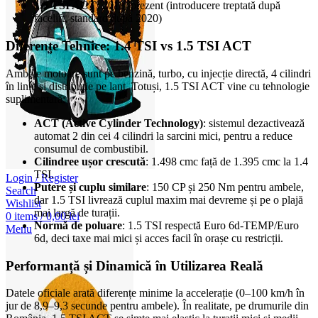
1.5 TSI ACT
: 2018–prezent (introducere treptată după
facelift, standard după 2020)
Diferențe Tehnice: 1.4 TSI vs 1.5 TSI ACT
Ambele motoare sunt pe benzină, turbo, cu injecție directă, 4 cilindri
în linie și distribuție pe lanț. Totuși, 1.5 TSI ACT vine cu tehnologie
suplimentară:
ACT (Active Cylinder Technology)
: sistemul dezactivează
automat 2 din cei 4 cilindri la sarcini mici, pentru a reduce
consumul de combustibil.
Cilindree ușor crescută
: 1.498 cmc față de 1.395 cmc la 1.4
TSI.
Login / Register
Putere și cuplu similare
: 150 CP și 250 Nm pentru ambele,
Search
dar 1.5 TSI livrează cuplul maxim mai devreme și pe o plajă
Wishlist
mai largă de turații.
0
items
/
0,00
lei
Normă de poluare
: 1.5 TSI respectă Euro 6d-TEMP/Euro
Menu
6d, deci taxe mai mici și acces facil în orașe cu restricții.
Performanță și Dinamică în Utilizarea Reală
Datele oficiale arată diferențe minime la accelerație (0–100 km/h în
jur de 8,9–9,3 secunde pentru ambele). În realitate, pe drumurile din