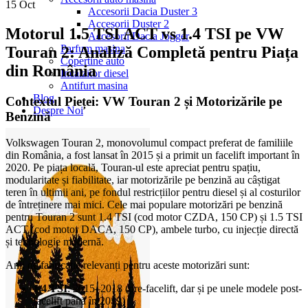
15
Oct
Accesorii Dacia Duster 3
Accesorii Duster 2
Motorul 1.5 TSI ACT vs 1.4 TSI pe VW
Accesorii Dacia Jogger
Parfum masina
Touran 2: Analiză Completă pentru Piața
Copertine auto
din România
Incalzitor diesel
Antifurt masina
Blog
Contextul Pieței: VW Touran 2 și Motorizările pe
Despre Noi
Benzină
Volkswagen Touran 2, monovolumul compact preferat de familiile
din România, a fost lansat în 2015 și a primit un facelift important în
2020. Pe piața locală, Touran-ul este apreciat pentru spațiu,
modularitate și fiabilitate, iar motorizările pe benzină au câștigat
teren în ultimii ani, pe fondul restricțiilor pentru diesel și al costurilor
de întreținere mai mici. Cele mai populare motorizări pe benzină
pentru Touran 2 sunt 1.4 TSI (cod motor CZDA, 150 CP) și 1.5 TSI
ACT (cod motor DACA, 150 CP), ambele turbo, cu injecție directă
și tehnologie modernă.
Anii de fabricație relevanți pentru aceste motorizări sunt:
1.4 TSI
: 2015–2018 (pre-facelift, dar și pe unele modele post-
facelift până în 2019)