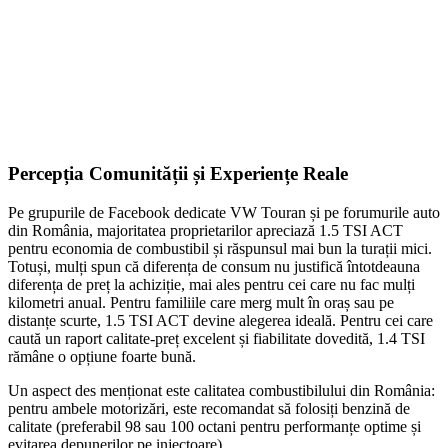
ADD TO CART
Percepția Comunității și Experiențe Reale
Pe grupurile de Facebook dedicate VW Touran și pe forumurile auto
din România, majoritatea proprietarilor apreciază 1.5 TSI ACT
pentru economia de combustibil și răspunsul mai bun la turații mici.
Totuși, mulți spun că diferența de consum nu justifică întotdeauna
diferența de preț la achiziție, mai ales pentru cei care nu fac mulți
kilometri anual. Pentru familiile care merg mult în oraș sau pe
distanțe scurte, 1.5 TSI ACT devine alegerea ideală. Pentru cei care
caută un raport calitate-preț excelent și fiabilitate dovedită, 1.4 TSI
rămâne o opțiune foarte bună.
Un aspect des menționat este calitatea combustibilului din România:
pentru ambele motorizări, este recomandat să folosiți benzină de
calitate (preferabil 98 sau 100 octani pentru performanțe optime și
evitarea depunerilor pe injectoare).