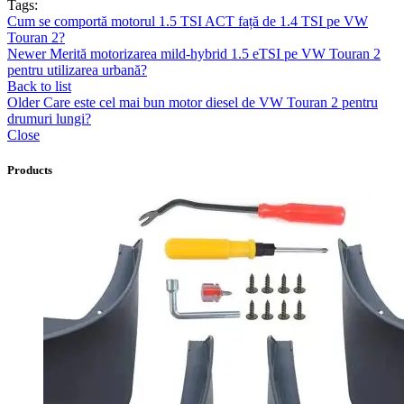
Tags:
Cum se comportă motorul 1.5 TSI ACT față de 1.4 TSI pe VW
Touran 2?
Newer
Merită motorizarea mild-hybrid 1.5 eTSI pe VW Touran 2
pentru utilizarea urbană?
Back to list
Older
Care este cel mai bun motor diesel de VW Touran 2 pentru
drumuri lungi?
Close
Products