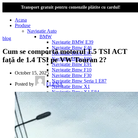
Transport gratuit pentru comenzile plătite cu cardul!
Acasa
Produse
Navigatie Auto
BMW
blog
Navigație BMW E39
Navigatie Bmw E46
Cum se comportă motorul 1.5 TSI ACT
Navigatie Bmw E87
față de 1.4 TSI pe VW Touran 2?
Navigatie Bmw E90
Navigatie Bmw E91
Navigatie Bmw F10
October 15, 2025
Navigatie Bmw F30
Navigatie Bmw Seria 1 E87
Posted by
ELENA
Navigatie Bmw X1
Navigatie Bmw X1 E84
Navigatie BMW X3
Navigatie BMW X3 E83
Navigatie BMW X3 f25
Dacia Logan
Navigație Dacia Logan 1 (2004–2012)
Navigație Dacia Logan 2 (2012–2020)
Navigație Dacia Logan 3 (2020–Prezent)
Dacia Duster