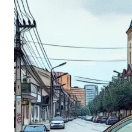
Navigatie Duster 2011
Navigatie Duster 2019
Audi
Navigatie Audi A3 8p
Navigatie Audi A4
Navigatie Audi A4 B6
Navigatie Audi A4 B7
Navigatie Audi A4 B8
Navigatie Audi A5
Navigatie Audi A6 C5
Navigatie Audi A6 C6
Navigatie Audi A6 C7
Navigatie Audi Q5
Ford
Navigație Ford Fiesta
Navigație Ford Focus 1
Navigație Ford Focus 2
Navigație Ford Focus MK3
Navigație Ford Mondeo MK3
Navigație Ford Mondeo MK4
Navigație Ford Transit
Mercedes
Navigație Mercedes C Class W203
Navigație Mercedes C Class W204
Navigație Mercedes W203