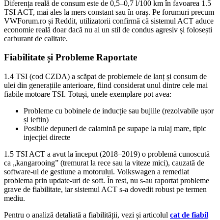
Diferența reală de consum este de 0,5–0,7 l/100 km în favoarea 1.5
TSI ACT, mai ales la mers constant sau în oraș. Pe forumuri precum
VWForum.ro și Reddit, utilizatorii confirmă că sistemul ACT aduce
economie reală doar dacă nu ai un stil de condus agresiv și folosești
carburant de calitate.
Fiabilitate și Probleme Raportate
1.4 TSI (cod CZDA) a scăpat de problemele de lanț și consum de
ulei din generațiile anterioare, fiind considerat unul dintre cele mai
fiabile motoare TSI. Totuși, unele exemplare pot avea:
Probleme cu bobinele de inducție sau bujiile (rezolvabile ușor
și ieftin)
Posibile depuneri de calamină pe supape la rulaj mare, tipic
injecției directe
1.5 TSI ACT a avut la început (2018–2019) o problemă cunoscută
ca „kangarooing” (tremurat la rece sau la viteze mici), cauzată de
software-ul de gestiune a motorului. Volkswagen a remediat
problema prin update-uri de soft. În rest, nu s-au raportat probleme
grave de fiabilitate, iar sistemul ACT s-a dovedit robust pe termen
mediu.
Pentru o analiză detaliată a fiabilității, vezi și articolul
cat de fiabil