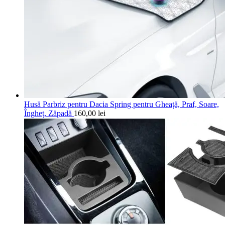
Husă Parbriz pentru Dacia Spring pentru Gheață, Praf, Soare,
Îngheț, Zăpadă
160,00
lei