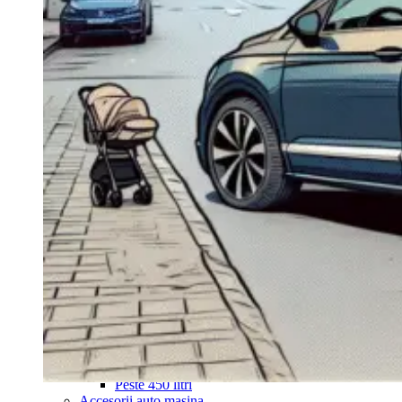
Navigație Mercedes W204
Navigație Mercedes W211
Navigație Mercedes Sprinter
Passat
Navigație Passat B5
Navigație Passat B5 5
Navigație Passat B6
Navigație Passat B7
Navigație Passat B8
Navigație Passat CC
Skoda
Navigație Skoda Fabia 1
Navigație Skoda Fabia 2
Navigație Skoda Octavia 1
Navigație Skoda Octavia 2
Navigație Skoda Octavia 3
Navigație Skoda Rapid
Navigație Skoda Superb 1
Navigație Skoda Superb 2
Navigație Toyota Avensis T25
Portbagaj Plafon Auto
Sub 350 Litri
Peste 350 Litri
Peste 450 litri
Accesorii auto masina