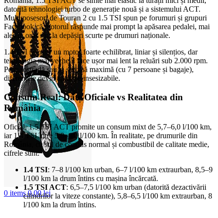
România, 1.5 TSI ACT se simte mai elastic la turații mici și medii,
datorită tehnologiei turbo de generație nouă și a sistemului ACT.
Mulți posesori de Touran 2 cu 1.5 TSI spun pe forumuri și grupuri
Facebook că motorul răspunde mai prompt la apăsarea pedalei, mai
ales în oraș sau la depășiri scurte pe drumuri naționale.
1.4 TSI rămâne un motor foarte echilibrat, liniar și silențios, dar
tehnologia mai veche îl face ușor mai lent la reluări sub 2.000 rpm.
Pe autostradă sau la sarcină maximă (cu 7 persoane și bagaje),
diferențele devin aproape insesizabile.
Consum Real: Date Oficiale vs Realitatea din
România
Oficial, 1.5 TSI ACT promite un consum mixt de 5,7–6,0 l/100 km,
iar 1.4 TSI între 5,8–6,2 l/100 km. În realitate, pe drumurile din
România, cu stil de condus normal și combustibil de calitate medie,
cifrele sunt:
1.4 TSI
: 7–8 l/100 km urban, 6–7 l/100 km extraurban, 8,5–9
l/100 km la drum întins cu mașina încărcată.
1.5 TSI ACT
: 6,5–7,5 l/100 km urban (datorită dezactivării
0
items
0,00
lei
cilindrilor la viteze constante), 5,8–6,5 l/100 km extraurban, 8
l/100 km la drum întins.