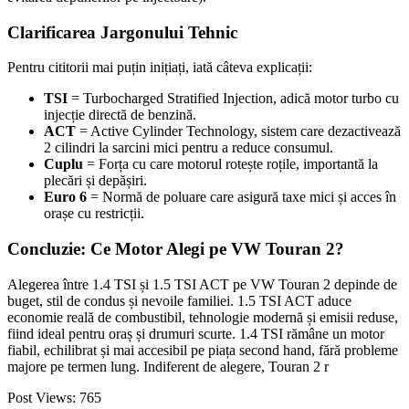
Clarificarea Jargonului Tehnic
Pentru cititorii mai puțin inițiați, iată câteva explicații:
TSI
= Turbocharged Stratified Injection, adică motor turbo cu
injecție directă de benzină.
ACT
= Active Cylinder Technology, sistem care dezactivează
2 cilindri la sarcini mici pentru a reduce consumul.
Cuplu
= Forța cu care motorul rotește roțile, importantă la
plecări și depășiri.
Euro 6
= Normă de poluare care asigură taxe mici și acces în
orașe cu restricții.
Concluzie: Ce Motor Alegi pe VW Touran 2?
Alegerea între 1.4 TSI și 1.5 TSI ACT pe VW Touran 2 depinde de
buget, stil de condus și nevoile familiei. 1.5 TSI ACT aduce
economie reală de combustibil, tehnologie modernă și emisii reduse,
fiind ideal pentru oraș și drumuri scurte. 1.4 TSI rămâne un motor
fiabil, echilibrat și mai accesibil pe piața second hand, fără probleme
majore pe termen lung. Indiferent de alegere, Touran 2 r
Post Views:
765