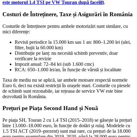
este motorul 1.4 TSI pe VW Touran după facelift
.
Costuri de Întreținere, Taxe și Asigurări în România
Costurile de întreținere pentru ambele motorizări sunt similare, cu
mici diferențe:
Revisii periodice la 15.000 km sau 1 an: 800–1.200 lei (ulei,
filtre, bujii la 60.000 km)
Distribuție pe lanț: nu necesită schimb preventiv, doar
verificare la revizie
Impozit anual: 72–84 lei (sub 1.600 cmc)
RCA: 650–1.000 lei/an, în funcție de vârstă și localitate
Taxa de mediu nu se aplică, iar ambele motoare respectă normele
Euro 6, deci nu există restricții în orașele mari. Costurile cu piesele
de schimb sunt rezonabile, iar rețeaua de service VW este bine
dezvoltată în România.
Prețuri pe Piața Second Hand și Nouă
Pe piața SH, Touran 2 cu 1.4 TSI (2015–2018) se găsește la prețuri
între 13.000–18.000 euro, în funcție de dotări și rulaj. Modelele cu
1.5 TSI ACT (2019–prezent) sunt mai rare, cu prețuri de la 18.000
euro pentru exemplare din 2019–2020, până la 28.000 euro pentru