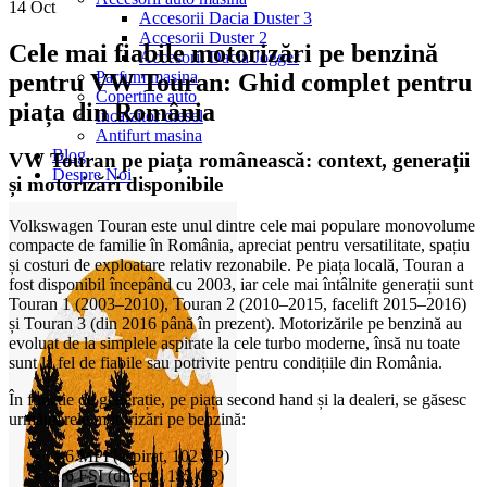
14
Oct
Accesorii Dacia Duster 3
Accesorii Duster 2
Cele mai fiabile motorizări pe benzină
Accesorii Dacia Jogger
Parfum masina
pentru VW Touran: Ghid complet pentru
Copertine auto
piața din România
Incalzitor diesel
Antifurt masina
Blog
VW Touran pe piața românească: context, generații
Despre Noi
și motorizări disponibile
Volkswagen Touran este unul dintre cele mai populare monovolume
compacte de familie în România, apreciat pentru versatilitate, spațiu
și costuri de exploatare relativ rezonabile. Pe piața locală, Touran a
fost disponibil începând cu 2003, iar cele mai întâlnite generații sunt
Touran 1 (2003–2010), Touran 2 (2010–2015, facelift 2015–2016)
și Touran 3 (din 2016 până în prezent). Motorizările pe benzină au
evoluat de la simplele aspirate la cele turbo moderne, însă nu toate
sunt la fel de fiabile sau potrivite pentru condițiile din România.
În funcție de generație, pe piața second hand și la dealeri, se găsesc
următoarele motorizări pe benzină:
1.6 MPI (aspirat, 102 CP)
1.6 FSI (directă, 115 CP)