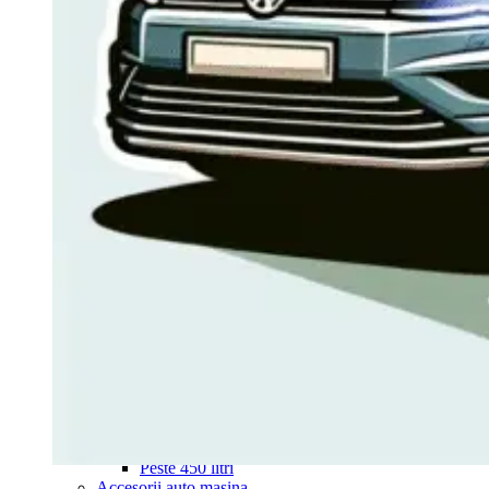
Navigație Mercedes W204
Navigație Mercedes W211
Navigație Mercedes Sprinter
Passat
Navigație Passat B5
Navigație Passat B5 5
Navigație Passat B6
Navigație Passat B7
Navigație Passat B8
Navigație Passat CC
Skoda
Navigație Skoda Fabia 1
Navigație Skoda Fabia 2
Navigație Skoda Octavia 1
Navigație Skoda Octavia 2
Navigație Skoda Octavia 3
Navigație Skoda Rapid
Navigație Skoda Superb 1
Navigație Skoda Superb 2
Navigație Toyota Avensis T25
Portbagaj Plafon Auto
Sub 350 Litri
Peste 350 Litri
Peste 450 litri
Accesorii auto masina