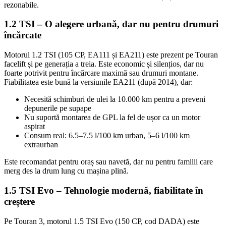
rezonabile.
1.2 TSI – O alegere urbană, dar nu pentru drumuri
încărcate
Motorul 1.2 TSI (105 CP, EA111 și EA211) este prezent pe Touran
facelift și pe generația a treia. Este economic și silențios, dar nu
foarte potrivit pentru încărcare maximă sau drumuri montane.
Fiabilitatea este bună la versiunile EA211 (după 2014), dar:
Necesită schimburi de ulei la 10.000 km pentru a preveni
depunerile pe supape
Nu suportă montarea de GPL la fel de ușor ca un motor
aspirat
Consum real: 6.5–7.5 l/100 km urban, 5–6 l/100 km
extraurban
Este recomandat pentru oraș sau navetă, dar nu pentru familii care
merg des la drum lung cu mașina plină.
1.5 TSI Evo – Tehnologie modernă, fiabilitate în
creștere
Pe Touran 3, motorul 1.5 TSI Evo (150 CP, cod DADA) este