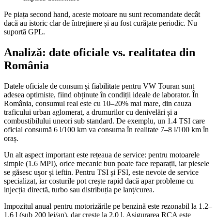
Pe piața second hand, aceste motoare nu sunt recomandate decât
dacă au istoric clar de întreținere și au fost curățate periodic. Nu
suportă GPL.
Analiză: date oficiale vs. realitatea din
România
Datele oficiale de consum și fiabilitate pentru VW Touran sunt
adesea optimiste, fiind obținute în condiții ideale de laborator. În
România, consumul real este cu 10–20% mai mare, din cauza
traficului urban aglomerat, a drumurilor cu denivelări și a
combustibilului uneori sub standard. De exemplu, un 1.4 TSI care
oficial consumă 6 l/100 km va consuma în realitate 7–8 l/100 km în
oraș.
Un alt aspect important este rețeaua de service: pentru motoarele
simple (1.6 MPI), orice mecanic bun poate face reparații, iar piesele
se găsesc ușor și ieftin. Pentru TSI și FSI, este nevoie de service
specializat, iar costurile pot crește rapid dacă apar probleme cu
injecția directă, turbo sau distribuția pe lanț/curea.
Impozitul anual pentru motorizările pe benzină este rezonabil la 1.2–
1.6 l (sub 200 lei/an), dar crește la 2.0 l. Asigurarea RCA este