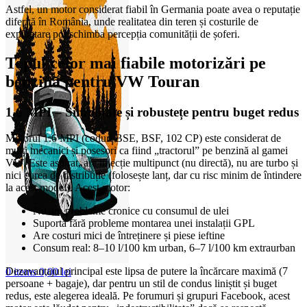
Astfel, un motor considerat fiabil în Germania poate avea o reputație
diferită în România, unde realitatea din teren și costurile de
exploatare pot schimba percepția comunității de șoferi.
Topul celor mai fiabile motorizări pe
benzină pentru VW Touran
1.6 MPI – Simplitate și robustețe pentru buget redus
Motorul 1.6 MPI (coduri BSE, BSF, 102 CP) este considerat de
mulți mecanici și posesori ca fiind „tractorul” pe benzină al gamei
VW. Este aspirat, are injecție multipunct (nu directă), nu are turbo și
nici curea de distribuție (folosește lanț, dar cu risc minim de întindere
la acest model). Acest motor:
Nu are probleme cronice cu consumul de ulei
Suportă fără probleme montarea unei instalații GPL
Are costuri mici de întreținere și piese ieftine
Consum real: 8–10 l/100 km urban, 6–7 l/100 km extraurban
Dezavantajul principal este lipsa de putere la încărcare maximă (7
0
items
0,00
lei
persoane + bagaje), dar pentru un stil de condus liniștit și buget
redus, este alegerea ideală. Pe forumuri și grupuri Facebook, acest