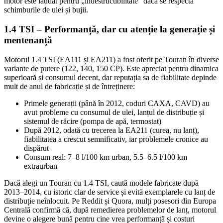
motor este lăudat pentru „indestructibilitate” dacă se respectă
schimburile de ulei și bujii.
1.4 TSI – Performanță, dar cu atenție la generație și
mentenanță
Motorul 1.4 TSI (EA111 și EA211) a fost oferit pe Touran în diverse
variante de putere (122, 140, 150 CP). Este apreciat pentru dinamica
superioară și consumul decent, dar reputația sa de fiabilitate depinde
mult de anul de fabricație și de întreținere:
Primele generații (până în 2012, coduri CAXA, CAVD) au
avut probleme cu consumul de ulei, lanțul de distribuție și
sistemul de răcire (pompa de apă, termostat)
După 2012, odată cu trecerea la EA211 (curea, nu lanț),
fiabilitatea a crescut semnificativ, iar problemele cronice au
dispărut
Consum real: 7–8 l/100 km urban, 5.5–6.5 l/100 km
extraurban
Dacă alegi un Touran cu 1.4 TSI, caută modele fabricate după
2013–2014, cu istoric clar de service și evită exemplarele cu lanț de
distribuție neînlocuit. Pe Reddit și Quora, mulți posesori din Europa
Centrală confirmă că, după remedierea problemelor de lanț, motorul
devine o alegere bună pentru cine vrea performanță și costuri