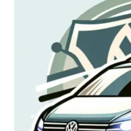
Navigatie Duster 2011
Navigatie Duster 2019
Audi
Navigatie Audi A3 8p
Navigatie Audi A4
Navigatie Audi A4 B6
Navigatie Audi A4 B7
Navigatie Audi A4 B8
Navigatie Audi A5
Navigatie Audi A6 C5
Navigatie Audi A6 C6
Navigatie Audi A6 C7
Navigatie Audi Q5
Ford
Navigație Ford Fiesta
Navigație Ford Focus 1
Navigație Ford Focus 2
Navigație Ford Focus MK3
Navigație Ford Mondeo MK3
Navigație Ford Mondeo MK4
Navigație Ford Transit
Mercedes
Navigație Mercedes C Class W203
Navigație Mercedes C Class W204
Navigație Mercedes W203