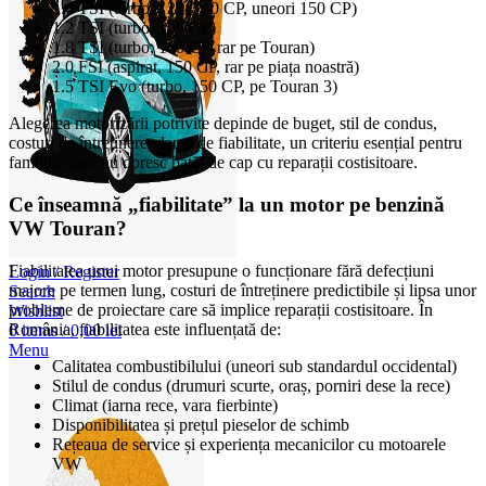
1.4 TSI (turbo, 122–140 CP, uneori 150 CP)
1.2 TSI (turbo, 105 CP)
1.8 TSI (turbo, 160 CP, rar pe Touran)
2.0 FSI (aspirat, 150 CP, rar pe piața noastră)
1.5 TSI Evo (turbo, 150 CP, pe Touran 3)
Alegerea motorizării potrivite depinde de buget, stil de condus,
costuri de întreținere, dar și de fiabilitate, un criteriu esențial pentru
familiile care nu doresc bătăi de cap cu reparații costisitoare.
Ce înseamnă „fiabilitate” la un motor pe benzină
VW Touran?
Fiabilitatea unui motor presupune o funcționare fără defecțiuni
Login / Register
majore pe termen lung, costuri de întreținere predictibile și lipsa unor
Search
probleme de proiectare care să implice reparații costisitoare. În
Wishlist
România, fiabilitatea este influențată de:
0
items
/
0,00
lei
Menu
Calitatea combustibilului (uneori sub standardul occidental)
Stilul de condus (drumuri scurte, oraș, porniri dese la rece)
Climat (iarna rece, vara fierbinte)
Disponibilitatea și prețul pieselor de schimb
Rețeaua de service și experiența mecanicilor cu motoarele
VW