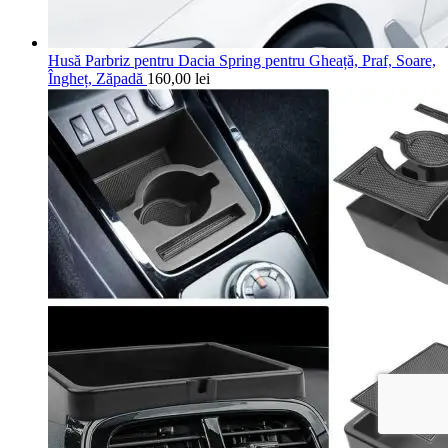
Husă Parbriz pentru Dacia Spring pentru Gheață, Praf, Soare,
Îngheț, Zăpadă
160,00
lei