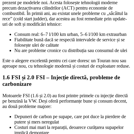
prezent pe modelele noi. Acesta folosește tehnologii moderne
precum dezactivarea cilindrilor (ACT) pentru economie de
combustibil. În primii ani, au existat unele probleme cu „sâcâitul la
rece” (cold start judder), dar acestea au fost remediate prin update-
uri de soft și modificări tehnice:
Consum real: 6–7 l/100 km urban, 5–6 l/100 km extraurban
Fiabilitate bună dacă se respectă intervalele de service și se
folosește ulei de calitate
Nu are probleme cronice cu distribuția sau consumul de ulei
Este o alegere excelentă pentru cei care doresc un Touran nou sau
aproape nou, cu tehnologie modernă și costuri de exploatare reduse.
1.6 FSI și 2.0 FSI – Injecție directă, probleme de
carbonizare
Motoarele FSI (1.6 și 2.0) au fost printre primele cu injecție directă
pe benzină la VW. Deși oferă performanțe bune și consum decent,
au două probleme majore:
Depuneri de carbon pe supape, care pot duce la pierdere de
putere și mers neregulat
Costuri mai mari la reparații, deoarece curățarea supapelor
implică demontare