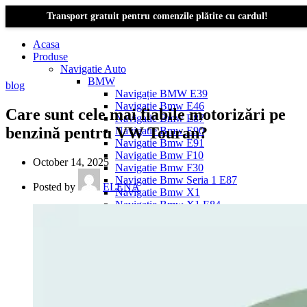
Transport gratuit pentru comenzile plătite cu cardul!
Acasa
Produse
Navigatie Auto
BMW
blog
Navigație BMW E39
Navigatie Bmw E46
Care sunt cele mai fiabile motorizări pe
Navigatie Bmw E87
benzină pentru VW Touran?
Navigatie Bmw E90
Navigatie Bmw E91
Navigatie Bmw F10
October 14, 2025
Navigatie Bmw F30
Navigatie Bmw Seria 1 E87
Posted by
ELENA
Navigatie Bmw X1
Navigatie Bmw X1 E84
Navigatie BMW X3
Navigatie BMW X3 E83
Navigatie BMW X3 f25
Dacia Logan
Navigație Dacia Logan 1 (2004–2012)
Navigație Dacia Logan 2 (2012–2020)
Navigație Dacia Logan 3 (2020–Prezent)
Dacia Duster