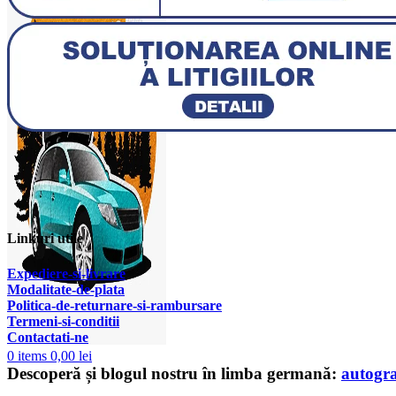
Linkuri utile
Expediere-si-livrare
Modalitate-de-plata
Politica-de-returnare-si-rambursare
T
ermeni-si-conditii
Contactati-ne
0
items
0,00
lei
Descoperă și blogul nostru în limba germană:
autogr