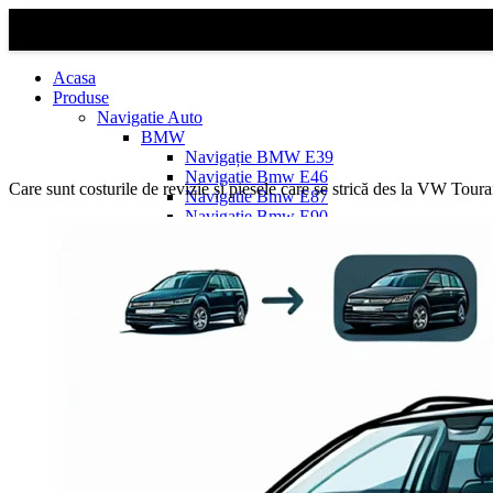
Acasa
Produse
Navigatie Auto
BMW
Navigație BMW E39
Navigatie Bmw E46
Care sunt costurile de revizie și piesele care se strică des la VW Tour
Navigatie Bmw E87
Navigatie Bmw E90
Navigatie Bmw E91
Navigatie Bmw F10
Navigatie Bmw F30
Navigatie Bmw Seria 1 E87
Navigatie Bmw X1
Navigatie Bmw X1 E84
Navigatie BMW X3
Navigatie BMW X3 E83
Navigatie BMW X3 f25
Dacia Logan
Navigație Dacia Logan 1 (2004–2012)
Navigație Dacia Logan 2 (2012–2020)
Navigație Dacia Logan 3 (2020–Prezent)