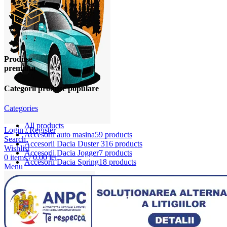
Produse
premium
Categorii produse populare
Categories
All
products
Login / Register
Accesorii auto masina
59 products
Search
Accesorii Dacia Duster 3
16 products
Wishlist
Accesorii Dacia Jogger
7 products
0
items
/
0,00
lei
Accesorii Dacia Spring
18 products
Menu