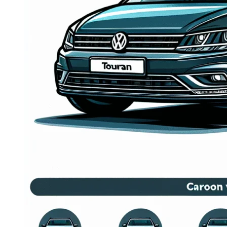
Dacia Duster
Navigatie Duster 2011
Navigatie Duster 2019
Audi
Navigatie Audi A3 8p
Navigatie Audi A4
Navigatie Audi A4 B6
Navigatie Audi A4 B7
Navigatie Audi A4 B8
Navigatie Audi A5
Navigatie Audi A6 C5
Navigatie Audi A6 C6
Navigatie Audi A6 C7
Navigatie Audi Q5
Ford
Navigație Ford Fiesta
Navigație Ford Focus 1
Navigație Ford Focus 2
Navigație Ford Focus MK3
Navigație Ford Mondeo MK3
Navigație Ford Mondeo MK4
Navigație Ford Transit
Mercedes
Navigație Mercedes C Class W203
Navigație Mercedes C Class W204