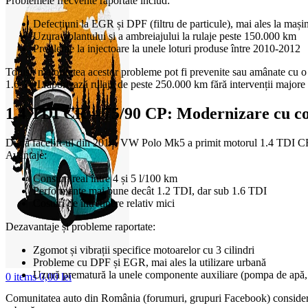
Problemele frecvente raportate includ:
Defecțiuni la EGR și DPF (filtru de particule), mai ales la mași
Uzura volantului și a ambreiajului la rulaje peste 150.000 km
Probleme la injectoare la unele loturi produse între 2010-2012
Totuși, majoritatea acestor probleme pot fi prevenite sau amânate cu o
1.6 TDI raportează rulaje de peste 250.000 km fără intervenții majore 
1.4 TDI CR – 75/90 CP: Modernizare cu 
După facelift-ul din 2014, VW Polo Mk5 a primit motorul 1.4 TDI CR, c
Avantaje:
Consum real între 4 și 5 l/100 km
Performanțe mai bune decât 1.2 TDI, dar sub 1.6 TDI
Costuri de întreținere relativ mici
Dezavantaje și probleme raportate:
Zgomot și vibrații specifice motoarelor cu 3 cilindri
Probleme cu DPF și EGR, mai ales la utilizare urbană
Uzură prematură la unele componente auxiliare (pompa de apă, 
0
items
0,00
lei
Comunitatea auto din România (forumuri, grupuri Facebook) consideră a