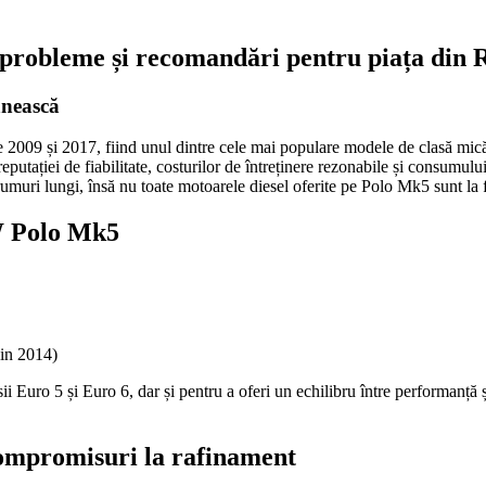
 probleme și recomandări pentru piața din
ânească
2009 și 2017, fiind unul dintre cele mai populare modele de clasă mică
putației de fiabilitate, costurilor de întreținere rezonabile și consumulu
rumuri lungi, însă nu toate motoarele diesel oferite pe Polo Mk5 sunt la f
W Polo Mk5
din 2014)
 Euro 5 și Euro 6, dar și pentru a oferi un echilibru între performanță și
ompromisuri la rafinament