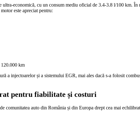
e ultra-economică, cu un consum mediu oficial de 3.4-3.8 l/100 km. În 
t motor este apreciat pentru:
ă 120.000 km
ă a injectoarelor și a sistemului EGR, mai ales dacă s-a folosit combust
t pentru fiabilitate și costuri
 de comunitatea auto din România și din Europa drept cea mai echilibr