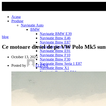
Acasa
Produse
Navigatie Auto
BMW
Navigație BMW E39
blog
Navigatie Bmw E46
Navigatie Bmw E87
Ce motoare diesel de pe VW Polo Mk5 sunt 
Navigatie Bmw E90
Navigatie Bmw E91
Navigatie Bmw F10
October 13, 2025
Navigatie Bmw F30
Navigatie Bmw Seria 1 E87
Posted by
ELENA
Navigatie Bmw X1
Navigatie Bmw X1 E84
Navigatie BMW X3
Navigatie BMW X3 E83
Navigatie BMW X3 f25
Dacia Logan
Navigație Dacia Logan 1 (2004–2012)
Navigație Dacia Logan 2 (2012–2020)
Navigație Dacia Logan 3 (2020–Prezent)