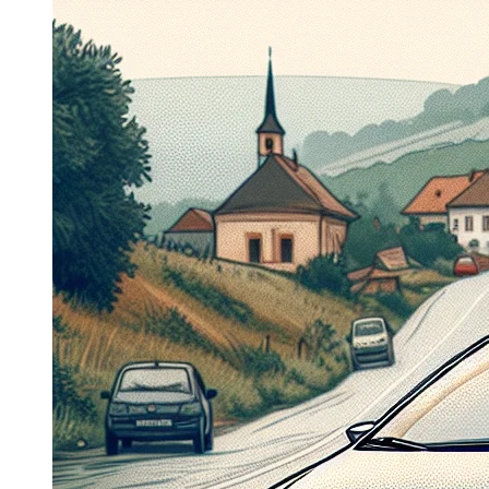
Dacia Duster
Navigatie Duster 2011
Navigatie Duster 2019
Audi
Navigatie Audi A3 8p
Navigatie Audi A4
Navigatie Audi A4 B6
Navigatie Audi A4 B7
Navigatie Audi A4 B8
Navigatie Audi A5
Navigatie Audi A6 C5
Navigatie Audi A6 C6
Navigatie Audi A6 C7
Navigatie Audi Q5
Ford
Navigație Ford Fiesta
Navigație Ford Focus 1
Navigație Ford Focus 2
Navigație Ford Focus MK3
Navigație Ford Mondeo MK3
Navigație Ford Mondeo MK4
Navigație Ford Transit
Mercedes
Navigație Mercedes C Class W203
Navigație Mercedes C Class W204