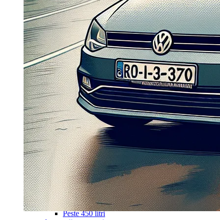
Navigație Mercedes W203
Navigație Mercedes W204
Navigație Mercedes W211
Navigație Mercedes Sprinter
Passat
Navigație Passat B5
Navigație Passat B5 5
Navigație Passat B6
Navigație Passat B7
Navigație Passat B8
Navigație Passat CC
Skoda
Navigație Skoda Fabia 1
Navigație Skoda Fabia 2
Navigație Skoda Octavia 1
Navigație Skoda Octavia 2
Navigație Skoda Octavia 3
Navigație Skoda Rapid
Navigație Skoda Superb 1
Navigație Skoda Superb 2
Navigație Toyota Avensis T25
Portbagaj Plafon Auto
Sub 350 Litri
Peste 350 Litri
Peste 450 litri