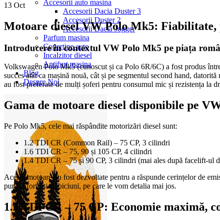
Accesorii auto masina
13
Oct
Accesorii Dacia Duster 3
Accesorii Duster 2
Motoare diesel VW Polo Mk5: Fiabilitate,
Accesorii Dacia Jogger
Parfum masina
Copertine auto
Introducere în contextul VW Polo Mk5 pe piața rom
Incalzitor diesel
Antifurt masina
Volkswagen Polo Mk5 (cunoscut și ca Polo 6R/6C) a fost produs între 
Blog
succes atât ca mașină nouă, cât și pe segmentul second hand, datorită re
Despre Noi
au fost preferate de mulți șoferi pentru consumul mic și rezistența la d
Gama de motoare diesel disponibile pe V
Pe Polo Mk5, cele mai răspândite motorizări diesel sunt:
1.2 TDI CR (Common Rail) – 75 CP, 3 cilindri
1.6 TDI CR – 75, 90 și 105 CP, 4 cilindri
1.4 TDI CR – 75 și 90 CP, 3 cilindri (mai ales după facelift-ul 
Aceste motoare au fost dezvoltate pentru a răspunde cerințelor de emisii
puncte forte și slăbiciuni, pe care le vom detalia mai jos.
1.2 TDI CR – 75 CP: Economie maximă, c