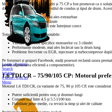
Motorul 1.2 TDI CR cu 3 cilindri și 75 CP a fost promovat ca o soluți
4.2 și 5 l/100 km, în funcție de stilul de condus și tipul de drum. Aces
Consum foarte redus, mai ales extraurban
Costuri de întreținere scăzute
Fiabilitate decentă dacă este întreținut corect
Totuși, există și dezavantaje notabile:
Vibrații și zgomot specifice motoarelor cu 3 cilindri
Performanțe modeste, mai ales încărcat sau la drum lung
Probleme frecvente cu EGR, injectoare și turbocompresor dup
Pe forumuri și grupuri Facebook, mulți posesori reclamă uzura prematur
Login / Register
permit regenerarea eficientă a componentelor).
Search
Wishlist
1.6 TDI CR – 75/90/105 CP: Motorul prefera
0
items
/
0,00
lei
Menu
Motorul 1.6 TDI CR, cu variante de 75, 90 și 105 CP, este considerat
Putere suficientă pentru oraș și drumuri lungi
Consum real între 4.5 și 5.5 l/100 km
Fiabilitate peste medie, cu revizii la timp și ulei de calitate