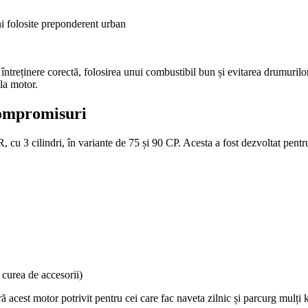
ni folosite preponderent urban
 întreținere corectă, folosirea unui combustibil bun și evitarea drumuril
la motor.
compromisuri
u 3 cilindri, în variante de 75 și 90 CP. Acesta a fost dezvoltat pentr
curea de accesorii)
cest motor potrivit pentru cei care fac naveta zilnic și parcurg mulți k