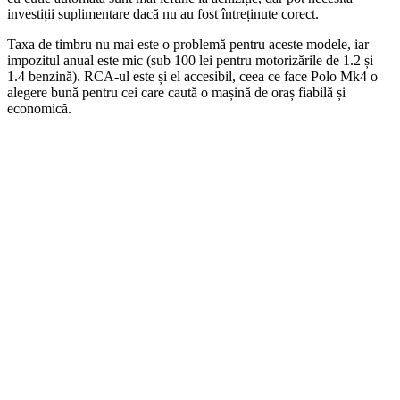
investiții suplimentare dacă nu au fost întreținute corect.
Taxa de timbru nu mai este o problemă pentru aceste modele, iar
impozitul anual este mic (sub 100 lei pentru motorizările de 1.2 și
1.4 benzină). RCA-ul este și el accesibil, ceea ce face Polo Mk4 o
alegere bună pentru cei care caută o mașină de oraș fiabilă și
economică.
Cotieră pentru Dacia Duster II...
390,46
lei
ADD TO CART