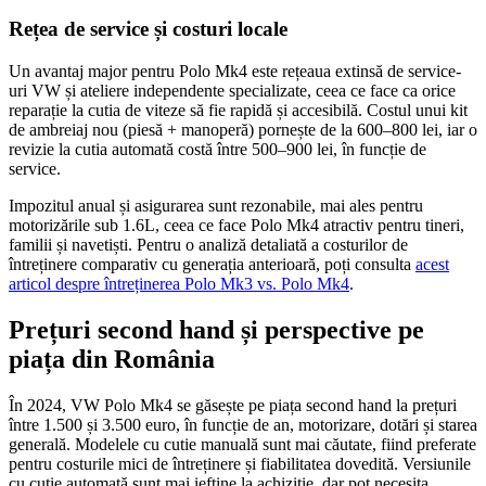
Rețea de service și costuri locale
Un avantaj major pentru Polo Mk4 este rețeaua extinsă de service-
uri VW și ateliere independente specializate, ceea ce face ca orice
reparație la cutia de viteze să fie rapidă și accesibilă. Costul unui kit
de ambreiaj nou (piesă + manoperă) pornește de la 600–800 lei, iar o
revizie la cutia automată costă între 500–900 lei, în funcție de
service.
Impozitul anual și asigurarea sunt rezonabile, mai ales pentru
motorizările sub 1.6L, ceea ce face Polo Mk4 atractiv pentru tineri,
familii și navetiști. Pentru o analiză detaliată a costurilor de
întreținere comparativ cu generația anterioară, poți consulta
acest
articol despre întreținerea Polo Mk3 vs. Polo Mk4
.
Prețuri second hand și perspective pe
piața din România
În 2024, VW Polo Mk4 se găsește pe piața second hand la prețuri
între 1.500 și 3.500 euro, în funcție de an, motorizare, dotări și starea
generală. Modelele cu cutie manuală sunt mai căutate, fiind preferate
pentru costurile mici de întreținere și fiabilitatea dovedită. Versiunile
cu cutie automată sunt mai ieftine la achiziție, dar pot necesita