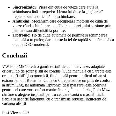
Sincronizator:
Piesă din cutia de viteze care ajută la
schimbarea lină a treptelor. Uzura lui duce la „agățarea”
treptelor sau la dificultăți la schimbare.
Ambreiaj:
Mecanism care decuplează motorul de cutia de
viteze când schimbi treapta. Uzura ambreiajului se simte prin
patinare sau dificultăți la pornire.
Tiptronic:
Tip de cutie automată ce permite și schimbarea
manuală a treptelor, dar nu este la fel de rapidă sau eficientă ca
o cutie DSG modernă.
Concluzii
VW Polo Mk4 oferă o gamă variată de cutii de viteze, adaptate
oricărui tip de șofer și stil de condus. Cutia manuală cu 5 trepte este
cea mai fiabilă și economică, fiind ideală pentru traficul urban și
extraurban din România. Cutia cu 6 trepte aduce un plus de confort
la drum lung, iar automata Tiptronic, deși mai rară, este potrivită
pentru cei care vor confort maxim în oraș. În concluzie, Polo Mk4
rămâne o alegere inspirată pentru cei care caută o mașină mică,
fiabilă și ușor de întreținut, cu o transmisie robustă, indiferent de
varianta aleasă.
Post Views:
449