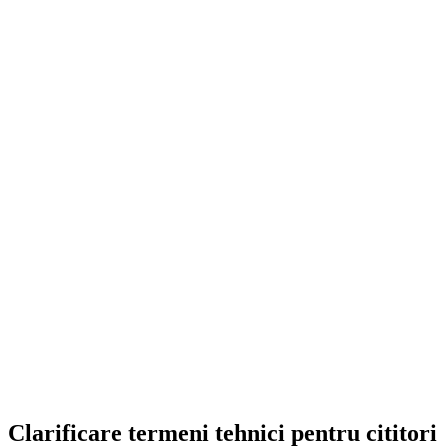
On Sale
Navigație Android 8.8 Inci pen...
1.499,00
lei
Original price was: 1.499,00 lei.
1.252,00
lei
Current price is:
1.252,00 lei.
ADD TO CART
Clarificare termeni tehnici pentru cititori