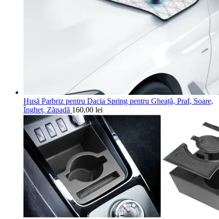
Husă Parbriz pentru Dacia Spring pentru Gheață, Praf, Soare,
Îngheț, Zăpadă
160,00
lei