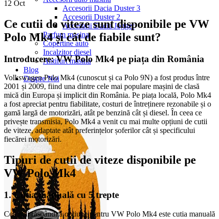
12
Oct
Accesorii Dacia Duster 3
Accesorii Duster 2
Ce cutii de viteze sunt disponibile pe VW
Accesorii Dacia Jogger
Parfum masina
Polo Mk4 și cât de fiabile sunt?
Copertine auto
Incalzitor diesel
Introducere: VW Polo Mk4 pe piața din România
Antifurt masina
Blog
Volkswagen Polo Mk4 (cunoscut și ca Polo 9N) a fost produs între
Despre Noi
2001 și 2009, fiind una dintre cele mai populare mașini de clasă
mică din Europa și implicit din România. Pe piața locală, Polo Mk4
a fost apreciat pentru fiabilitate, costuri de întreținere rezonabile și o
gamă largă de motorizări, atât pe benzină cât și diesel. În ceea ce
privește transmisia, Polo Mk4 a venit cu mai multe opțiuni de cutii
de viteze, adaptate atât preferințelor șoferilor cât și specificului
fiecărei motorizări.
Tipuri de cutii de viteze disponibile pe
VW Polo Mk4
1. Cutia manuală cu 5 trepte
Cea mai răspândită opțiune pentru VW Polo Mk4 este cutia manuală