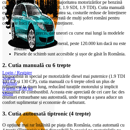
cu 5 trepte. Aceasta a echipat majoritatea motorizărilor pe benzină
(1.2, 1.4, 1.6) și diesel (1.4 TDI, 1.9 SDI, 1.9 TDI). Cutia manuală
este recunoscută pentru simplitatea sa, costurile reduse de întreținere
și fiabilitate ridicată, fiind preferată de mulți șoferi români pentru
costurile mici de reparație și întreținere.
Schimbător precis, dar uneori cu curse mai lungi la modelele
entry-level.
Ambreiajul rezistă, în general, peste 120.000 km dacă nu este
abuzat.
Piesele de schimb sunt accesibile și ușor de găsit în România.
2. Cutia manuală cu 6 trepte
Login / Register
Disponibilă în special pe motorizările diesel mai puternice (1.9 TDI
Search
101 CP și 130 CP), cutia manuală cu 6 trepte oferă un plus de
Wishlist
rafinament la drum lung, reducând turațiile motorului și implicit
0
items
/
0,00
lei
consumul de combustibil. Aceasta este apreciată de cei care fac des
Menu
drumuri extraurbane sau autostradă, unde treapta a șasea aduce un
confort suplimentar și economie de carburant.
3. Cutia automată tiptronic (4 trepte)
O opțiune mai rar întâlnită pe piața din România, cutia automată cu