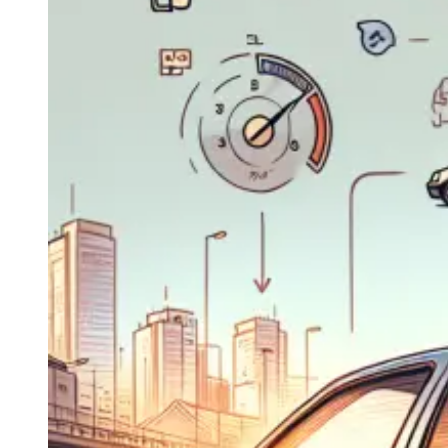
Navigatie Duster 2011
Navigatie Duster 2019
Audi
Navigatie Audi A3 8p
Navigatie Audi A4
Navigatie Audi A4 B6
Navigatie Audi A4 B7
Navigatie Audi A4 B8
Navigatie Audi A5
Navigatie Audi A6 C5
Navigatie Audi A6 C6
Navigatie Audi A6 C7
Navigatie Audi Q5
Ford
Navigație Ford Fiesta
Navigație Ford Focus 1
Navigație Ford Focus 2
Navigație Ford Focus MK3
Navigație Ford Mondeo MK3
Navigație Ford Mondeo MK4
Navigație Ford Transit
Mercedes
Navigație Mercedes C Class W203
Navigație Mercedes C Class W204
Navigație Mercedes W203