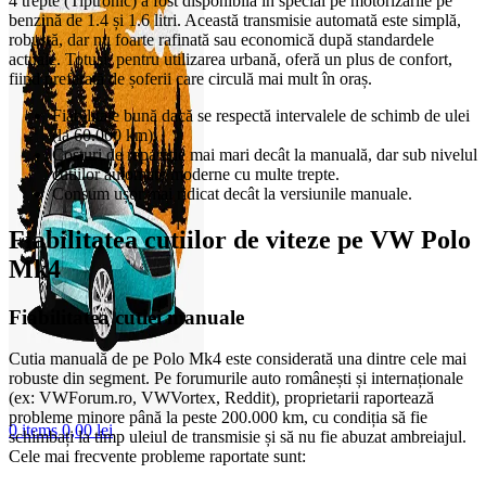
4 trepte (Tiptronic) a fost disponibilă în special pe motorizările pe
benzină de 1.4 și 1.6 litri. Această transmisie automată este simplă,
robustă, dar nu foarte rafinată sau economică după standardele
actuale. Totuși, pentru utilizarea urbană, oferă un plus de confort,
fiind preferată de șoferii care circulă mai mult în oraș.
Fiabilitate bună dacă se respectă intervalele de schimb de ulei
(la 60.000 km).
Costuri de reparație mai mari decât la manuală, dar sub nivelul
cutiilor automate moderne cu multe trepte.
Consum ușor mai ridicat decât la versiunile manuale.
Fiabilitatea cutiilor de viteze pe VW Polo
Mk4
Fiabilitatea cutiei manuale
Cutia manuală de pe Polo Mk4 este considerată una dintre cele mai
robuste din segment. Pe forumurile auto românești și internaționale
(ex: VWForum.ro, VWVortex, Reddit), proprietarii raportează
probleme minore până la peste 200.000 km, cu condiția să fie
0
items
0,00
lei
schimbați la timp uleiul de transmisie și să nu fie abuzat ambreiajul.
Cele mai frecvente probleme raportate sunt: