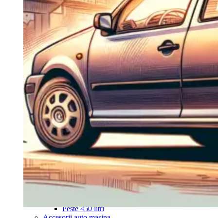
Navigație Mercedes W204
Navigație Mercedes W211
Navigație Mercedes Sprinter
Passat
Navigație Passat B5
Navigație Passat B5 5
Navigație Passat B6
Navigație Passat B7
Navigație Passat B8
Navigație Passat CC
Skoda
Navigație Skoda Fabia 1
Navigație Skoda Fabia 2
Navigație Skoda Octavia 1
Navigație Skoda Octavia 2
Navigație Skoda Octavia 3
Navigație Skoda Rapid
Navigație Skoda Superb 1
Navigație Skoda Superb 2
Navigație Toyota Avensis T25
Portbagaj Plafon Auto
Sub 350 Litri
Peste 350 Litri
Peste 450 litri
Accesorii auto masina