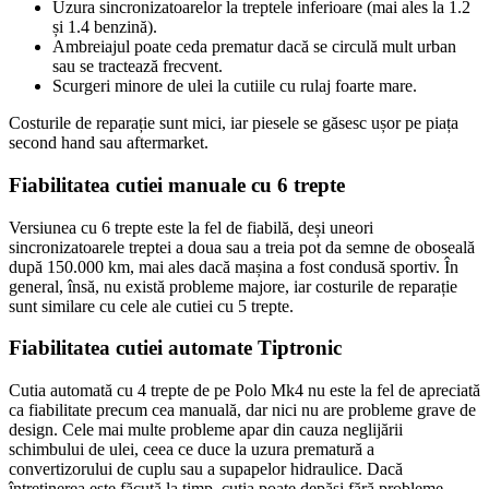
Uzura sincronizatoarelor la treptele inferioare (mai ales la 1.2
și 1.4 benzină).
Ambreiajul poate ceda prematur dacă se circulă mult urban
sau se tractează frecvent.
Scurgeri minore de ulei la cutiile cu rulaj foarte mare.
Costurile de reparație sunt mici, iar piesele se găsesc ușor pe piața
second hand sau aftermarket.
Fiabilitatea cutiei manuale cu 6 trepte
Versiunea cu 6 trepte este la fel de fiabilă, deși uneori
sincronizatoarele treptei a doua sau a treia pot da semne de oboseală
după 150.000 km, mai ales dacă mașina a fost condusă sportiv. În
general, însă, nu există probleme majore, iar costurile de reparație
sunt similare cu cele ale cutiei cu 5 trepte.
Fiabilitatea cutiei automate Tiptronic
Cutia automată cu 4 trepte de pe Polo Mk4 nu este la fel de apreciată
ca fiabilitate precum cea manuală, dar nici nu are probleme grave de
design. Cele mai multe probleme apar din cauza neglijării
schimbului de ulei, ceea ce duce la uzura prematură a
convertizorului de cuplu sau a supapelor hidraulice. Dacă
întreținerea este făcută la timp, cutia poate depăși fără probleme