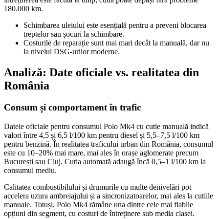
180.000 km.
Schimbarea uleiului este esențială pentru a preveni blocarea
treptelor sau șocuri la schimbare.
Costurile de reparație sunt mai mari decât la manuală, dar nu
la nivelul DSG-urilor moderne.
Analiză: Date oficiale vs. realitatea din
România
Consum și comportament în trafic
Datele oficiale pentru consumul Polo Mk4 cu cutie manuală indică
valori între 4,5 și 6,5 l/100 km pentru diesel și 5,5–7,5 l/100 km
pentru benzină. În realitatea traficului urban din România, consumul
este cu 10–20% mai mare, mai ales în orașe aglomerate precum
București sau Cluj. Cutia automată adaugă încă 0,5–1 l/100 km la
consumul mediu.
Calitatea combustibilului și drumurile cu multe denivelări pot
accelera uzura ambreiajului și a sincronizatoarelor, mai ales la cutiile
manuale. Totuși, Polo Mk4 rămâne una dintre cele mai fiabile
opțiuni din segment, cu costuri de întreținere sub media clasei.