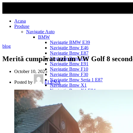
Acasa
Produse
Navigatie Auto
BMW
Navigație BMW E39
blog
Navigatie Bmw E46
Navigatie Bmw E87
Merită cumpărat azi un VW Golf 8 second
Navigatie Bmw E90
Navigatie Bmw E91
Navigatie Bmw F10
October 10, 2025
Navigatie Bmw F30
Navigatie Bmw Seria 1 E87
Posted by
ELENA
Navigatie Bmw X1
Navigatie Bmw X1 E84
Navigatie BMW X3
Navigatie BMW X3 E83
Navigatie BMW X3 f25
Dacia Logan
Navigație Dacia Logan 1 (2004–2012)
Navigație Dacia Logan 2 (2012–2020)
Navigație Dacia Logan 3 (2020–Prezent)