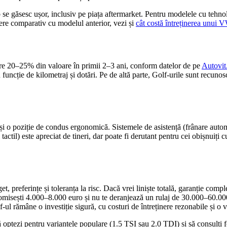
e găsesc ușor, inclusiv pe piața aftermarket. Pentru modelele cu tehnolo
inere comparativ cu modelul anterior, vezi și
cât costă întreținerea unui
tre 20–25% din valoare în primii 2–3 ani, conform datelor de pe
Autovit
uncție de kilometraj și dotări. Pe de altă parte, Golf-urile sunt recunos
i o poziție de condus ergonomică. Sistemele de asistență (frânare autom
al tactil) este apreciat de tineri, dar poate fi derutant pentru cei obișnu
.
eferințe și toleranța la risc. Dacă vrei liniște totală, garanție complet
omisești 4.000–8.000 euro și nu te deranjează un rulaj de 30.000–60.000
-ul rămâne o investiție sigură, cu costuri de întreținere rezonabile și o
să optezi pentru variantele populare (1.5 TSI sau 2.0 TDI) și să consulți f