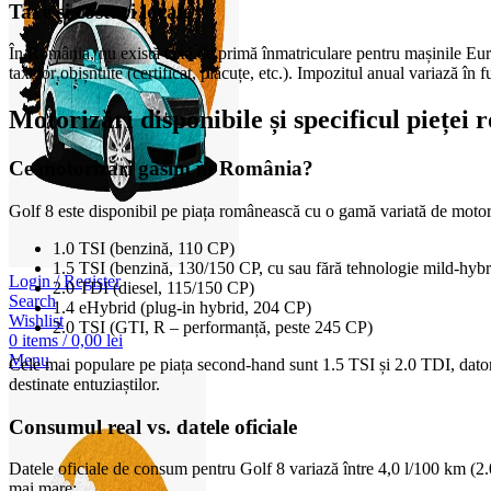
Taxe și costuri locale
În România, nu există taxă de primă înmatriculare pentru mașinile Euro
taxelor obișnuite (certificat, plăcuțe, etc.). Impozitul anual variază în
Motorizări disponibile și specificul pieței 
Ce motorizări găsim în România?
Golf 8 este disponibil pe piața românească cu o gamă variată de motoriză
1.0 TSI (benzină, 110 CP)
1.5 TSI (benzină, 130/150 CP, cu sau fără tehnologie mild-hyb
Login / Register
2.0 TDI (diesel, 115/150 CP)
Search
1.4 eHybrid (plug-in hybrid, 204 CP)
Wishlist
2.0 TSI (GTI, R – performanță, peste 245 CP)
0
items
/
0,00
lei
Menu
Cele mai populare pe piața second-hand sunt 1.5 TSI și 2.0 TDI, datori
destinate entuziaștilor.
Consumul real vs. datele oficiale
Datele oficiale de consum pentru Golf 8 variază între 4,0 l/100 km (2.
mai mare: