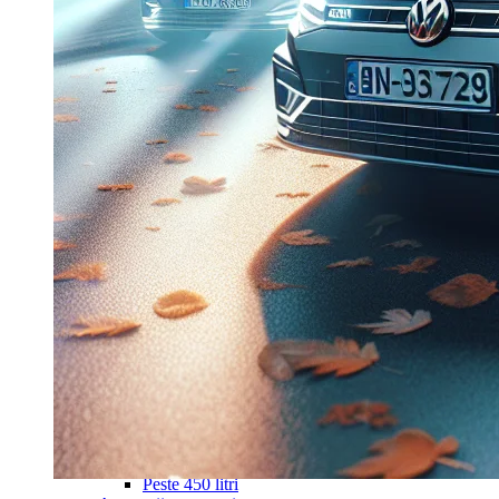
Navigație Mercedes W203
Navigație Mercedes W204
Navigație Mercedes W211
Navigație Mercedes Sprinter
Passat
Navigație Passat B5
Navigație Passat B5 5
Navigație Passat B6
Navigație Passat B7
Navigație Passat B8
Navigație Passat CC
Skoda
Navigație Skoda Fabia 1
Navigație Skoda Fabia 2
Navigație Skoda Octavia 1
Navigație Skoda Octavia 2
Navigație Skoda Octavia 3
Navigație Skoda Rapid
Navigație Skoda Superb 1
Navigație Skoda Superb 2
Navigație Toyota Avensis T25
Portbagaj Plafon Auto
Sub 350 Litri
Peste 350 Litri
Peste 450 litri