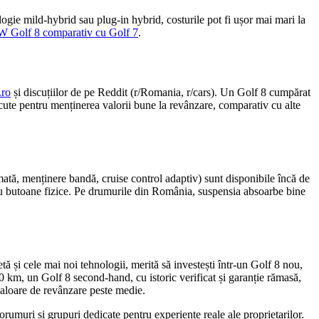
gie mild-hybrid sau plug-in hybrid, costurile pot fi ușor mai mari la
 VW Golf 8 comparativ cu Golf 7
.
.ro
și discuțiilor de pe Reddit (r/Romania, r/cars). Un Golf 8 cumpărat
cute pentru menținerea valorii bune la revânzare, comparativ cu alte
ată, menținere bandă, cruise control adaptiv) sunt disponibile încă de
iți cu butoane fizice. Pe drumurile din România, suspensia absoarbe bine
ă și cele mai noi tehnologii, merită să investești într-un Golf 8 nou,
 km, un Golf 8 second-hand, cu istoric verificat și garanție rămasă,
 valoare de revânzare peste medie.
orumuri și grupuri dedicate pentru experiențe reale ale proprietarilor.