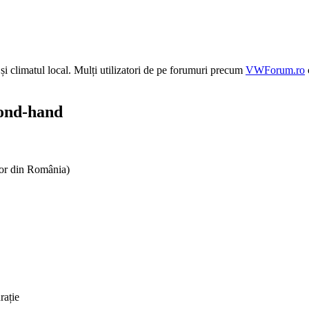
 și climatul local. Mulți utilizatori de pe forumuri precum
VWForum.ro
cond-hand
lor din România)
rație