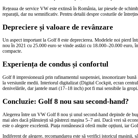
Rețeaua de service VW este extinsă în România, iar piesele de schimb s
reparații, dar nu semnificativ. Pentru detalii despre costurile de întreț
Depreciere și valoare de revânzare
Un aspect important la Golf 8 este deprecierea. Modelele noi pierd în
nou în 2021 cu 25.000 euro se vinde astăzi cu 18.000–20.000 euro, în f
compacte.
Experiența de condus și confortul
Golf 8 impresionează prin rafinamentul suspensiei, insonorizare bună ș
la versiunile medii. Interiorul digitalizat (Digital Cockpit, ecran centr
denivelările, dar jantele mari (17–18 inch) pot fi mai sensibile la gropi
Concluzie: Golf 8 nou sau second-hand?
Alegerea între un VW Golf 8 nou și unul second-hand depinde de buget, pr
mai ales dacă plănuiești să păstrezi mașina 5–7 ani. Dacă vrei să econ
este o alegere excelentă. Piața românească oferă multe opțiuni, iar Golf
Indiferent de alegere, recomandarea este să verifici istoricul mașinii, 