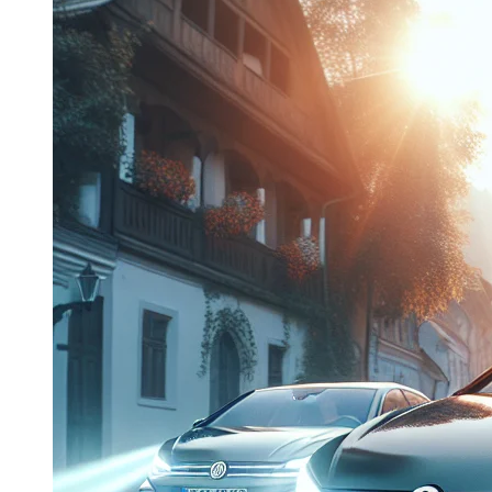
Dacia Duster
Navigatie Duster 2011
Navigatie Duster 2019
Audi
Navigatie Audi A3 8p
Navigatie Audi A4
Navigatie Audi A4 B6
Navigatie Audi A4 B7
Navigatie Audi A4 B8
Navigatie Audi A5
Navigatie Audi A6 C5
Navigatie Audi A6 C6
Navigatie Audi A6 C7
Navigatie Audi Q5
Ford
Navigație Ford Fiesta
Navigație Ford Focus 1
Navigație Ford Focus 2
Navigație Ford Focus MK3
Navigație Ford Mondeo MK3
Navigație Ford Mondeo MK4
Navigație Ford Transit
Mercedes
Navigație Mercedes C Class W203
Navigație Mercedes C Class W204