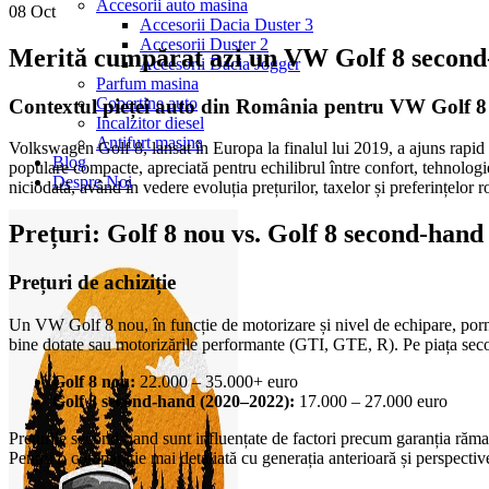
Accesorii auto masina
08
Oct
Accesorii Dacia Duster 3
Accesorii Duster 2
Merită cumpărat azi un VW Golf 8 second
Accesorii Dacia Jogger
Parfum masina
Copertine auto
Contextul pieței auto din România pentru VW Golf 8
Incalzitor diesel
Antifurt masina
Volkswagen Golf 8, lansat în Europa la finalul lui 2019, a ajuns rapid 
Blog
populare compacte, apreciată pentru echilibrul între confort, tehnologi
Despre Noi
niciodată, având în vedere evoluția prețurilor, taxelor și preferințelor 
Prețuri: Golf 8 nou vs. Golf 8 second-hand
Prețuri de achiziție
Un VW Golf 8 nou, în funcție de motorizare și nivel de echipare, porn
bine dotate sau motorizările performante (GTI, GTE, R). Pe piața second
Golf 8 nou:
22.000 – 35.000+ euro
Golf 8 second-hand (2020–2022):
17.000 – 27.000 euro
Prețurile second-hand sunt influențate de factori precum garanția răm
Pentru o comparație mai detaliată cu generația anterioară și perspectiv