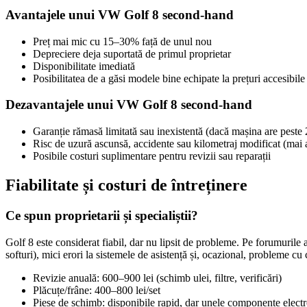
Avantajele unui VW Golf 8 second-hand
Preț mai mic cu 15–30% față de unul nou
Depreciere deja suportată de primul proprietar
Disponibilitate imediată
Posibilitatea de a găsi modele bine echipate la prețuri accesibile
Dezavantajele unui VW Golf 8 second-hand
Garanție rămasă limitată sau inexistentă (dacă mașina are peste
Risc de uzură ascunsă, accidente sau kilometraj modificat (mai a
Posibile costuri suplimentare pentru revizii sau reparații
Fiabilitate și costuri de întreținere
Ce spun proprietarii și specialiștii?
Golf 8 este considerat fiabil, dar nu lipsit de probleme. Pe forumuril
softuri), mici erori la sistemele de asistență și, ocazional, probleme cu
Revizie anuală: 600–900 lei (schimb ulei, filtre, verificări)
Plăcuțe/frâne: 400–800 lei/set
Piese de schimb: disponibile rapid, dar unele componente electr