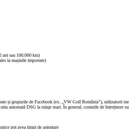
 2 ani sau 100.000 km)
les la mașinile importate)
e auto și grupurile de Facebook (ex. „VW Golf România”), utilizatorii m
 cutia automată DSG la rulaje mari. În general, costurile de întreținere su
onice pot avea timpi de așteptare