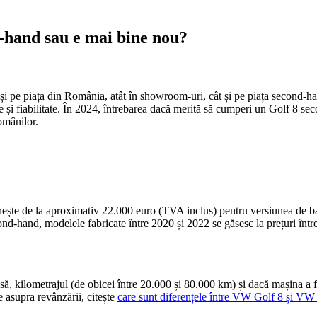
-hand sau e mai bine nou?
și pe piața din România, atât în showroom-uri, cât și pe piața second-ha
e și fiabilitate. În 2024, întrebarea dacă merită să cumperi un Golf 8 se
românilor.
ește de la aproximativ 22.000 euro (TVA inclus) pentru versiunea de ba
-hand, modelele fabricate între 2020 și 2022 se găsesc la prețuri între 17
asă, kilometrajul (de obicei între 20.000 și 80.000 km) și dacă mașina 
e asupra revânzării, citește
care sunt diferențele între VW Golf 8 și VW