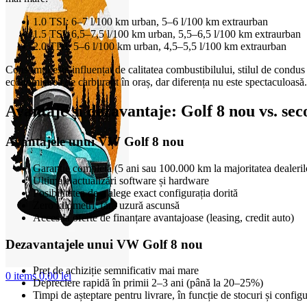
1.0 TSI: 6–7 l/100 km urban, 5–6 l/100 km extraurban
1.5 TSI: 6,5–7,5 l/100 km urban, 5,5–6,5 l/100 km extraurban
2.0 TDI: 5–6 l/100 km urban, 4,5–5,5 l/100 km extraurban
Consumul este influențat de calitatea combustibilului, stilul de condus
economisirea de carburant în oraș, dar diferența nu este spectaculoasă.
Avantaje și dezavantaje: Golf 8 nou vs. se
Avantajele unui VW Golf 8 nou
Garanție completă (5 ani sau 100.000 km la majoritatea dealeri
Ultimele actualizări software și hardware
Posibilitatea de a alege exact configurația dorită
Zero kilometri, fără uzură ascunsă
Acces la oferte de finanțare avantajoase (leasing, credit auto)
Dezavantajele unui VW Golf 8 nou
Preț de achiziție semnificativ mai mare
0
items
0,00
lei
Depreciere rapidă în primii 2–3 ani (până la 20–25%)
Timpi de așteptare pentru livrare, în funcție de stocuri și configu