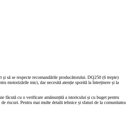
t și să se respecte recomandările producătorului. DQ250 (6 trepte)
u motorizările mici, dar necesită atenție sporită la întreținere și la
uie făcută cu o verificare amănunțită a istoricului și cu buget pentru
de riscuri. Pentru mai multe detalii tehnice și sfaturi de la comunitatea