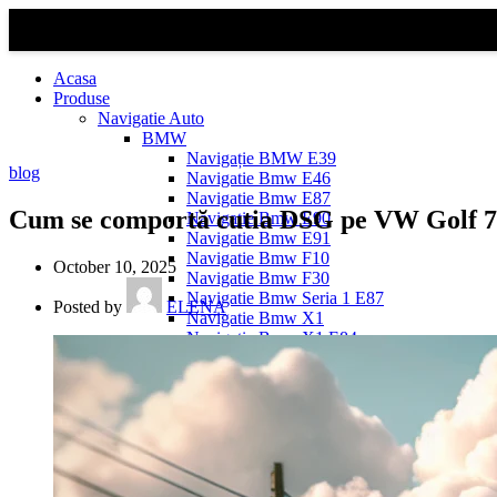
Acasa
Produse
Navigatie Auto
BMW
Navigație BMW E39
blog
Navigatie Bmw E46
Navigatie Bmw E87
Cum se comportă cutia DSG pe VW Golf 7
Navigatie Bmw E90
Navigatie Bmw E91
Navigatie Bmw F10
October 10, 2025
Navigatie Bmw F30
Navigatie Bmw Seria 1 E87
Posted by
ELENA
Navigatie Bmw X1
Navigatie Bmw X1 E84
Navigatie BMW X3
Navigatie BMW X3 E83
Navigatie BMW X3 f25
Dacia Logan
Navigație Dacia Logan 1 (2004–2012)
Navigație Dacia Logan 2 (2012–2020)
Navigație Dacia Logan 3 (2020–Prezent)