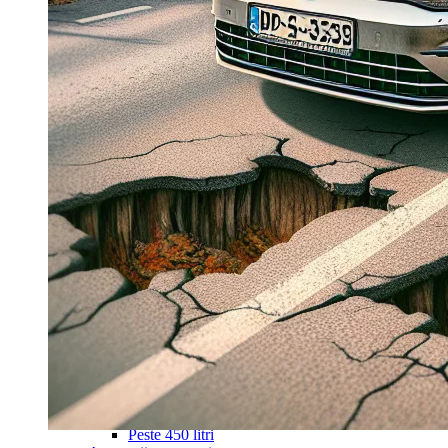
Navigație Mercedes W203
Navigație Mercedes W204
Navigație Mercedes W211
Navigație Mercedes Sprinter
Passat
Navigație Passat B5
Navigație Passat B5 5
Navigație Passat B6
Navigație Passat B7
Navigație Passat B8
Navigație Passat CC
Skoda
Navigație Skoda Fabia 1
Navigație Skoda Fabia 2
Navigație Skoda Octavia 1
Navigație Skoda Octavia 2
Navigație Skoda Octavia 3
Navigație Skoda Rapid
Navigație Skoda Superb 1
Navigație Skoda Superb 2
Navigație Toyota Avensis T25
Portbagaj Plafon Auto
Sub 350 Litri
Peste 350 Litri
Peste 450 litri