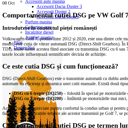
Accesorii auto masina
08
Oct
Accesorii Dacia Duster 3
Accesorii Duster 2
Comportamentul cutiei DSG pe VW Golf 7 
Accesorii Dacia Jogger
Parfum masina
Copertine auto
Introducere în contextul pieței românești
Incalzitor diesel
Antifurt masina
Volkswagen Golf 7, produs între 2012 și 2020, este una dintre cele mai
Blog
model, este cutia de viteze automată DSG (Direct-Shift Gearbox). În Ro
Despre Noi
TDI), multe dintre acestea fiind asociate cu transmisia DSG cu 6 sau 7 tr
taxele locale influențează semnificativ decizia de achiziție.
Ce este cutia DSG și cum funcționează?
DSG (Direct-Shift Gearbox) este o transmisie automată cu dublu ambreia
automate cu eficiența și dinamica unei cutii manuale. Există două tip
DSG cu 6 trepte (DQ250)
– folosită în special pe motorizările
DSG cu 7 trepte (DQ200)
– întâlnită pe motorizările mai mici,
Aceste cutii sunt apreciate pentru confortul la condus urban și pentru 
fiabilitate și specificațiile tehnice ale acestor transmisii pe Golf 7, se p
Comportamentul cutiei DSG pe termen lu