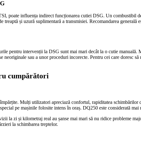
SG
SI, poate influența indirect funcționarea cutiei DSG. Un combustibil de 
de treaptă și uzură suplimentară a transmisiei. Recomandarea generală e
ile pentru intervenții la DSG sunt mai mari decât la o cutie manuală. Mu
ese neoriginale sau a unor proceduri incorecte. Pentru cei care doresc să 
tru cumpărători
rțite. Mulți utilizatori apreciază confortul, rapiditatea schimbărilor de
pecial pe mașinile folosite intens în oraș. DQ250 este considerată mai r
 revizii la zi și kilometraj real au șanse mai mari să nu ridice probleme 
rzieri la schimbarea treptelor.