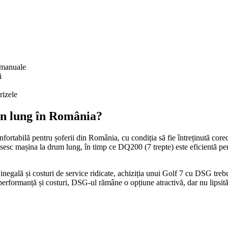
e manuale
i
rizele
en lung în România?
abilă pentru șoferii din România, cu condiția să fie întreținută corec
osesc mașina la drum lung, în timp ce DQ200 (7 trepte) este eficientă pentr
 inegală și costuri de service ridicate, achiziția unui Golf 7 cu DSG treb
erformanță și costuri, DSG-ul rămâne o opțiune atractivă, dar nu lipsită 