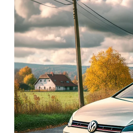
Dacia Duster
Navigatie Duster 2011
Navigatie Duster 2019
Audi
Navigatie Audi A3 8p
Navigatie Audi A4
Navigatie Audi A4 B6
Navigatie Audi A4 B7
Navigatie Audi A4 B8
Navigatie Audi A5
Navigatie Audi A6 C5
Navigatie Audi A6 C6
Navigatie Audi A6 C7
Navigatie Audi Q5
Ford
Navigație Ford Fiesta
Navigație Ford Focus 1
Navigație Ford Focus 2
Navigație Ford Focus MK3
Navigație Ford Mondeo MK3
Navigație Ford Mondeo MK4
Navigație Ford Transit
Mercedes
Navigație Mercedes C Class W203
Navigație Mercedes C Class W204