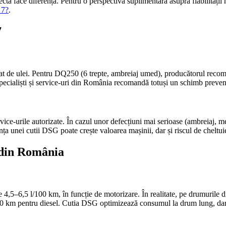
ă face diferența. Pentru o perspectivă suplimentară asupra fiabilității 
 7?
.
7
lat de ulei. Pentru DQ250 (6 trepte, ambreiaj umed), producătorul reco
 specialiști și service-uri din România recomandă totuși un schimb prev
ice-urile autorizate. În cazul unor defecțiuni mai serioase (ambreiaj, me
a unei cutii DSG poate crește valoarea mașinii, dar și riscul de cheltuie
a din România
–6,5 l/100 km, în funcție de motorizare. În realitate, pe drumurile din
0 km pentru diesel. Cutia DSG optimizează consumul la drum lung, dar în