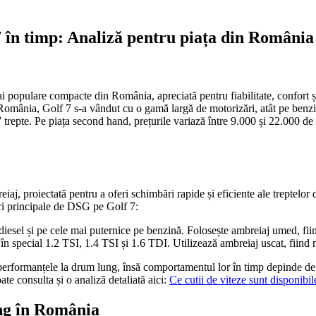
în timp: Analiză pentru piața din România
 populare compacte din România, apreciată pentru fiabilitate, confort ș
mânia, Golf 7 s-a vândut cu o gamă largă de motorizări, atât pe benzină
epte. Pe piața second hand, prețurile variază între 9.000 și 22.000 de eur
j, proiectată pentru a oferi schimbări rapide și eficiente ale treptelor 
uri principale de DSG pe Golf 7:
 diesel și pe cele mai puternice pe benzină. Folosește ambreiaj umed, fii
 în special 1.2 TSI, 1.4 TSI și 1.6 TDI. Utilizează ambreiaj uscat, fiind
performanțele la drum lung, însă comportamentul lor în timp depinde de m
oate consulta și o analiză detaliată aici:
Ce cutii de viteze sunt disponibi
ng în România