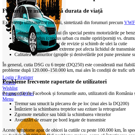
Factori care influențează durata de viață
Experiența utilizatorilor români, sintetizată din forumuri precum
VWFo
Calitatea combustibilului (în special pentru motorizările pe ben
Stilul de condus (condus urban cu multe opriri/porniți vs. drumu
Respectarea intervalelor de revizie și schimb de ulei la cutie
Climatul (temperaturile extreme pot afecta lichidul de transmisie
Calitatea drumurilor (gropile și denivelările pot pune presiune 
În general, cutia DSG cu 6 trepte (DQ250) este considerată mai fiabilă
probleme după 120.000–150.000 km, mai ales în condiții de trafic urb
Login / Register
Probleme frecvente raportate de utilizatori
Search
Wishlist
Pe grupurile de Facebook și forumurile auto, utilizatorii din România
0
items
/
0,00
lei
Menu
Tremur sau smucit la plecarea de pe loc (mai ales la DQ200)
Întârziere la schimbarea treptelor sau ezitare la retrogradare
Zgomote metalice sau bătăi la schimbarea vitezelor
Avertizări de eroare pe bord legate de transmisie
Aceste simptome apar de obicei la cutiile cu peste 100.000 km, în speci