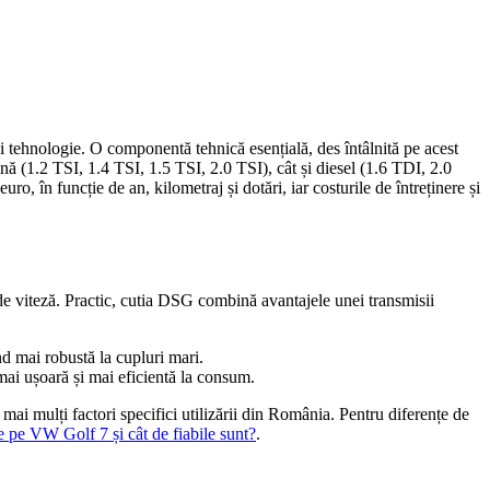
i tehnologie. O componentă tehnică esențială, des întâlnită pe acest
 (1.2 TSI, 1.4 TSI, 1.5 TSI, 2.0 TSI), cât și diesel (1.6 TDI, 2.0
o, în funcție de an, kilometraj și dotări, iar costurile de întreținere și
de viteză. Practic, cutia DSG combină avantajele unei transmisii
nd mai robustă la cupluri mari.
 mai ușoară și mai eficientă la consum.
ai mulți factori specifici utilizării din România. Pentru diferențe de
le pe VW Golf 7 și cât de fiabile sunt?
.