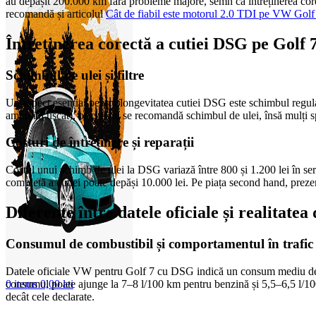
au depășit 200.000 km fără probleme majore, semn că întreținerea corect
recomandă și articolul
Cât de fiabil este motorul 2.0 TDI pe VW Golf
Întreținerea corectă a cutiei DSG pe Golf 
Schimbul de ulei și filtre
Un aspect esențial pentru longevitatea cutiei DSG este schimbul regu
ambreiaj uscat), oficial nu se recomandă schimbul de ulei, însă mulți
Costuri de întreținere și reparații
Costul unui schimb de ulei la DSG variază între 800 și 1.200 lei în serv
completă a cutiei poate depăși 10.000 lei. Pe piața second hand, prezenț
Diferențe între datele oficiale și realitate
Consumul de combustibil și comportamentul în trafic
Datele oficiale VW pentru Golf 7 cu DSG indică un consum mediu de 4,5
consumul poate ajunge la 7–8 l/100 km pentru benzină și 5,5–6,5 l/10
0
items
0,00
lei
decât cele declarate.