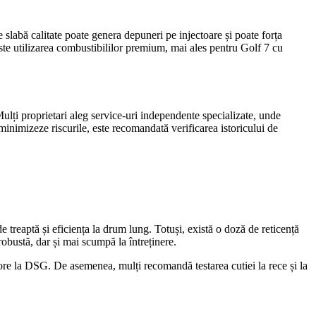
slabă calitate poate genera depuneri pe injectoare și poate forța
ste utilizarea combustibililor premium, mai ales pentru Golf 7 cu
lți proprietari aleg service-uri independente specializate, unde
minimizeze riscurile, este recomandată verificarea istoricului de
 treaptă și eficiența la drum lung. Totuși, există o doză de reticență
obustă, dar și mai scumpă la întreținere.
majore la DSG. De asemenea, mulți recomandă testarea cutiei la rece și la