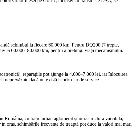
motorizărilor diesel pe Golf 7, inclusiv cu transmisie DSG, se
mandă schimbul la fiecare 60.000 km. Pentru DQ200 (7 trepte,
entiv la 60.000–80.000 km, pentru a prelungi viața mecanismului.
catronică), reparațiile pot ajunge la 4.000–7.000 lei, iar înlocuirea
li neprevăzute dacă nu există istoric clar de service.
 România, cu trafic urban aglomerat și infrastructură variabilă,
 oraș, schimbările frecvente de treaptă pot duce la valori mai mari