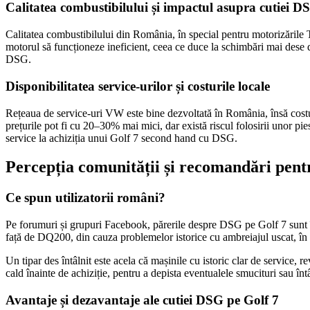
Calitatea combustibilului și impactul asupra cutiei D
Calitatea combustibilului din România, în special pentru motorizările T
motorul să funcționeze ineficient, ceea ce duce la schimbări mai dese 
DSG.
Disponibilitatea service-urilor și costurile locale
Rețeaua de service-uri VW este bine dezvoltată în România, însă costur
prețurile pot fi cu 20–30% mai mici, dar există riscul folosirii unor pi
service la achiziția unui Golf 7 second hand cu DSG.
Percepția comunității și recomandări pen
Ce spun utilizatorii români?
Pe forumuri și grupuri Facebook, părerile despre DSG pe Golf 7 sunt împă
față de DQ200, din cauza problemelor istorice cu ambreiajul uscat, în s
Un tipar des întâlnit este acela că mașinile cu istoric clar de service,
cald înainte de achiziție, pentru a depista eventualele smucituri sau întâ
Avantaje și dezavantaje ale cutiei DSG pe Golf 7