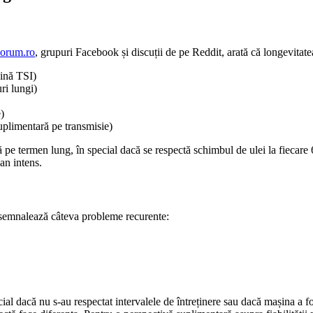
rum.ro
, grupuri Facebook și discuții de pe Reddit, arată că longevita
zină TSI)
ri lungi)
)
suplimentară pe transmisie)
 pe termen lung, în special dacă se respectă schimbul de ulei la fiecar
an intens.
 semnalează câteva probleme recurente:
al dacă nu s-au respectat intervalele de întreținere sau dacă mașina a fo