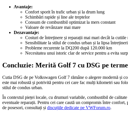
Avantaje:
Confort sporit în trafic urban și la drum lung
Schimbări rapide și line ale treptelor
Consum de combustibil optimizat la mers constant
Valoare de revânzare mai mare
Dezavantaje:
Costuri de întreținere și reparații mai mari decât la cutiil
Sensibilitate la stilul de condus urban și la lipsa întrețineri
Probleme recurente la DQ200 după 120.000 km
Necesitatea unui istoric clar de service pentru a evita surp
Concluzie: Merită Golf 7 cu DSG pe term
Cutia DSG de pe Volkswagen Golf 7 rămâne o alegere modernă și confort
este mai robustă și potrivită pentru cei care fac mulți kilometri sau fol
stilul de condus urban.
În contextul pieței locale, cu drumuri variabile, combustibil de calitate
eventuale reparații. Pentru cei care caută un compromis între confort, p
de posesori, consultați și
discuțiile dedicate pe VWForum.ro
.