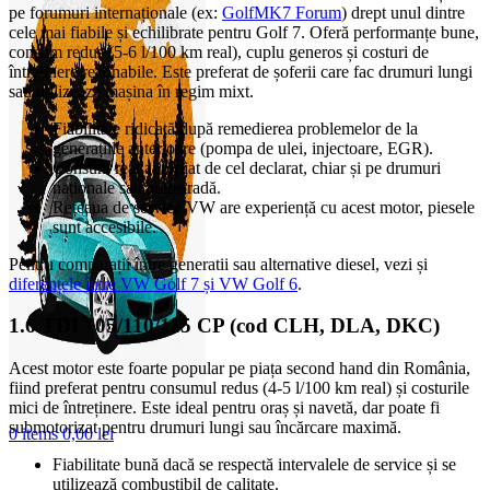
pe forumuri internaționale (ex:
GolfMK7 Forum
) drept unul dintre
cele mai fiabile și echilibrate pentru Golf 7. Oferă performanțe bune,
consum redus (5-6 l/100 km real), cuplu generos și costuri de
întreținere rezonabile. Este preferat de șoferii care fac drumuri lungi
sau utilizează mașina în regim mixt.
Fiabilitate ridicată după remedierea problemelor de la
generațiile anterioare (pompa de ulei, injectoare, EGR).
Consum real apropiat de cel declarat, chiar și pe drumuri
naționale sau autostradă.
Rețeaua de service VW are experiență cu acest motor, piesele
sunt accesibile.
Pentru comparații între generatii sau alternative diesel, vezi și
diferențele între VW Golf 7 și VW Golf 6
.
1.6 TDI 105/110/115 CP (cod CLH, DLA, DKC)
Acest motor este foarte popular pe piața second hand din România,
fiind preferat pentru consumul redus (4-5 l/100 km real) și costurile
mici de întreținere. Este ideal pentru oraș și navetă, dar poate fi
submotorizat pentru drumuri lungi sau încărcare maximă.
0
items
0,00
lei
Fiabilitate bună dacă se respectă intervalele de service și se
utilizează combustibil de calitate.