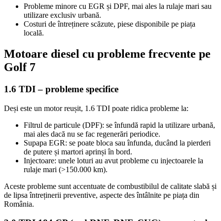
Probleme minore cu EGR și DPF, mai ales la rulaje mari sau
utilizare exclusiv urbană.
Costuri de întreținere scăzute, piese disponibile pe piața
locală.
Motoare diesel cu probleme frecvente pe
Golf 7
1.6 TDI – probleme specifice
Deși este un motor reușit, 1.6 TDI poate ridica probleme la:
Filtrul de particule (DPF): se înfundă rapid la utilizare urbană,
mai ales dacă nu se fac regenerări periodice.
Supapa EGR: se poate bloca sau înfunda, ducând la pierderi
de putere și martori aprinși în bord.
Injectoare: unele loturi au avut probleme cu injectoarele la
rulaje mari (>150.000 km).
Aceste probleme sunt accentuate de combustibilul de calitate slabă și
de lipsa întreținerii preventive, aspecte des întâlnite pe piața din
România.