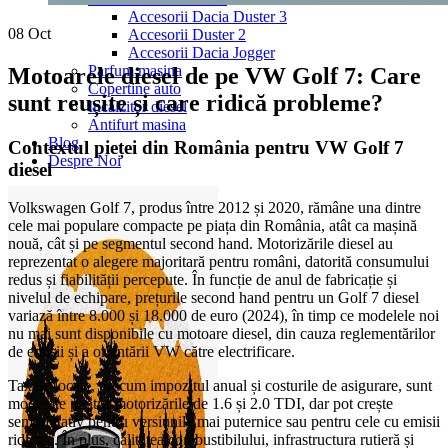
Accesorii Dacia Duster 3
08
Oct
Accesorii Duster 2
Accesorii Dacia Jogger
Parfum masina
Motoarele diesel de pe VW Golf 7: Care
Copertine auto
sunt reușite și care ridică probleme?
Incalzitor diesel
Antifurt masina
Blog
Contextul pieței din România pentru VW Golf 7
Despre Noi
diesel
Volkswagen Golf 7, produs între 2012 și 2020, rămâne una dintre
cele mai populare compacte pe piața din România, atât ca mașină
nouă, cât și pe segmentul second hand. Motorizările diesel au
reprezentat o alegere majoritară pentru români, datorită consumului
redus și fiabilității percepute. În funcție de anul de fabricație și
nivelul de echipare, prețurile second hand pentru un Golf 7 diesel
variază între 8.000 și 18.000 de euro (2024), în timp ce modelele noi
nu mai sunt disponibile cu motoare diesel, din cauza reglementărilor
de emisii și a orientării VW către electrificare.
Taxele locale, precum impozitul anual și costurile de asigurare, sunt
moderate pentru motorizările de 1.6 și 2.0 TDI, dar pot crește
semnificativ pentru versiunile mai puternice sau pentru cele cu emisii
ridicate. În plus, calitatea combustibilului, infrastructura rutieră și