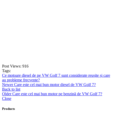
Smonter
399,00
lei
–
420,00
lei
Price range: 399,00 lei through 420,00 lei
SELECT OPTIONS
Post Views:
916
Tags:
Ce motoare diesel de pe VW Golf 7 sunt considerate reușite și care
au probleme frecvente?
Newer
Care este cel mai bun motor diesel de VW Golf 7?
Back to list
Older
Care este cel mai bun motor pe benzină de VW Golf 7?
Close
Products