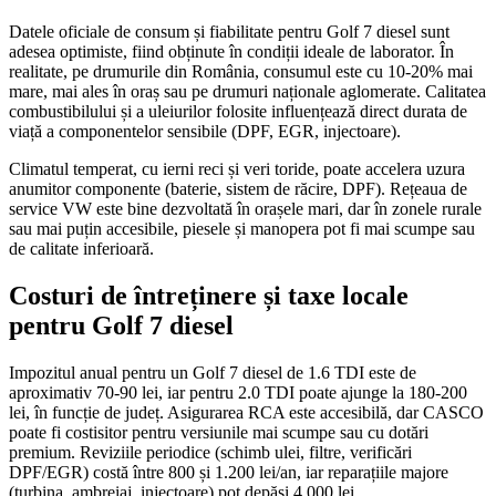
Datele oficiale de consum și fiabilitate pentru Golf 7 diesel sunt
adesea optimiste, fiind obținute în condiții ideale de laborator. În
realitate, pe drumurile din România, consumul este cu 10-20% mai
mare, mai ales în oraș sau pe drumuri naționale aglomerate. Calitatea
combustibilului și a uleiurilor folosite influențează direct durata de
viață a componentelor sensibile (DPF, EGR, injectoare).
Climatul temperat, cu ierni reci și veri toride, poate accelera uzura
anumitor componente (baterie, sistem de răcire, DPF). Rețeaua de
service VW este bine dezvoltată în orașele mari, dar în zonele rurale
sau mai puțin accesibile, piesele și manopera pot fi mai scumpe sau
de calitate inferioară.
Costuri de întreținere și taxe locale
pentru Golf 7 diesel
Impozitul anual pentru un Golf 7 diesel de 1.6 TDI este de
aproximativ 70-90 lei, iar pentru 2.0 TDI poate ajunge la 180-200
lei, în funcție de județ. Asigurarea RCA este accesibilă, dar CASCO
poate fi costisitor pentru versiunile mai scumpe sau cu dotări
premium. Reviziile periodice (schimb ulei, filtre, verificări
DPF/EGR) costă între 800 și 1.200 lei/an, iar reparațiile majore
(turbina, ambreiaj, injectoare) pot depăși 4.000 lei.