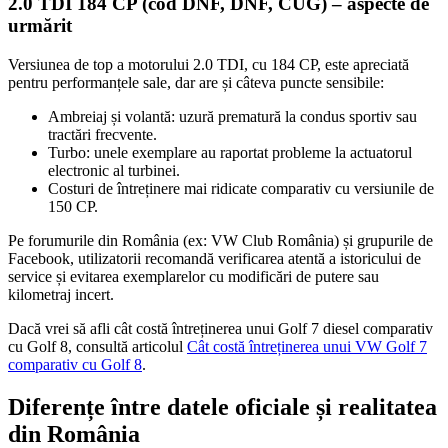
2.0 TDI 184 CP (cod DNF, DNF, CUG) – aspecte de
urmărit
Versiunea de top a motorului 2.0 TDI, cu 184 CP, este apreciată
pentru performanțele sale, dar are și câteva puncte sensibile:
Ambreiaj și volantă: uzură prematură la condus sportiv sau
tractări frecvente.
Turbo: unele exemplare au raportat probleme la actuatorul
electronic al turbinei.
Costuri de întreținere mai ridicate comparativ cu versiunile de
150 CP.
Pe forumurile din România (ex: VW Club România) și grupurile de
Facebook, utilizatorii recomandă verificarea atentă a istoricului de
service și evitarea exemplarelor cu modificări de putere sau
kilometraj incert.
Dacă vrei să afli cât costă întreținerea unui Golf 7 diesel comparativ
cu Golf 8, consultă articolul
Cât costă întreținerea unui VW Golf 7
comparativ cu Golf 8
.
Diferențe între datele oficiale și realitatea
din România