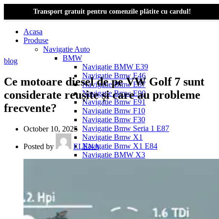
Transport gratuit pentru comenzile plătite cu cardul!
Acasa
Produse
Navigatie Auto
BMW
blog
Navigație BMW E39
Navigatie Bmw E46
Ce motoare diesel de pe VW Golf 7 sunt
Navigatie Bmw E87
considerate reușite și care au probleme
Navigatie Bmw E90
Navigatie Bmw E91
frecvente?
Navigatie Bmw F10
Navigatie Bmw F30
Navigatie Bmw Seria 1 E87
October 10, 2025
Navigatie Bmw X1
Navigatie Bmw X1 E84
Posted by
ELENA
Navigatie BMW X3
Navigatie BMW X3 E83
Navigatie BMW X3 f25
Dacia Logan
Navigație Dacia Logan 1 (2004–2012)
Navigație Dacia Logan 2 (2012–2020)
Navigație Dacia Logan 3 (2020–Prezent)
Dacia Duster