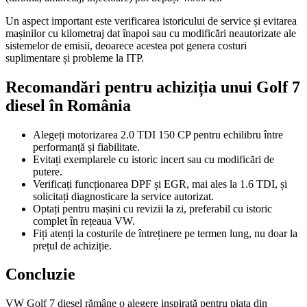
Un aspect important este verificarea istoricului de service și evitarea
mașinilor cu kilometraj dat înapoi sau cu modificări neautorizate ale
sistemelor de emisii, deoarece acestea pot genera costuri
suplimentare și probleme la ITP.
Recomandări pentru achiziția unui Golf 7
diesel în România
Alegeți motorizarea 2.0 TDI 150 CP pentru echilibru între
performanță și fiabilitate.
Evitați exemplarele cu istoric incert sau cu modificări de
putere.
Verificați funcționarea DPF și EGR, mai ales la 1.6 TDI, și
solicitați diagnosticare la service autorizat.
Optați pentru mașini cu revizii la zi, preferabil cu istoric
complet în rețeaua VW.
Fiți atenți la costurile de întreținere pe termen lung, nu doar la
prețul de achiziție.
Concluzie
VW Golf 7 diesel rămâne o alegere inspirată pentru piața din