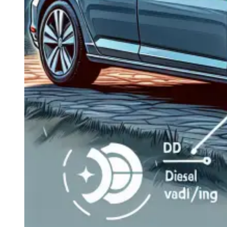
Navigație Mercedes W204
Navigație Mercedes W211
Navigație Mercedes Sprinter
Passat
Navigație Passat B5
Navigație Passat B5 5
Navigație Passat B6
Navigație Passat B7
Navigație Passat B8
Navigație Passat CC
Skoda
Navigație Skoda Fabia 1
Navigație Skoda Fabia 2
Navigație Skoda Octavia 1
Navigație Skoda Octavia 2
Navigație Skoda Octavia 3
Navigație Skoda Rapid
Navigație Skoda Superb 1
Navigație Skoda Superb 2
Navigație Toyota Avensis T25
Portbagaj Plafon Auto
Sub 350 Litri
Peste 350 Litri
Peste 450 litri
Accesorii auto masina