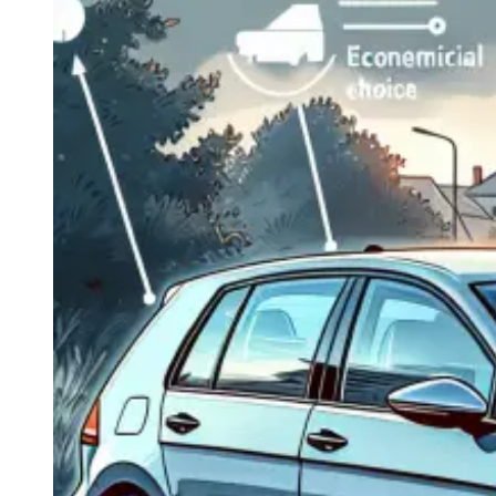
Navigatie Duster 2011
Navigatie Duster 2019
Audi
Navigatie Audi A3 8p
Navigatie Audi A4
Navigatie Audi A4 B6
Navigatie Audi A4 B7
Navigatie Audi A4 B8
Navigatie Audi A5
Navigatie Audi A6 C5
Navigatie Audi A6 C6
Navigatie Audi A6 C7
Navigatie Audi Q5
Ford
Navigație Ford Fiesta
Navigație Ford Focus 1
Navigație Ford Focus 2
Navigație Ford Focus MK3
Navigație Ford Mondeo MK3
Navigație Ford Mondeo MK4
Navigație Ford Transit
Mercedes
Navigație Mercedes C Class W203
Navigație Mercedes C Class W204
Navigație Mercedes W203