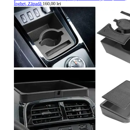
Îngheț, Zăpadă
160,00
lei