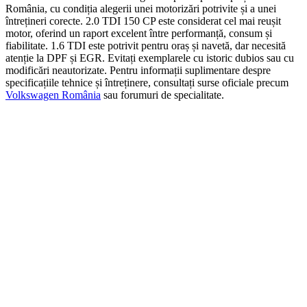
România, cu condiția alegerii unei motorizări potrivite și a unei
întrețineri corecte. 2.0 TDI 150 CP este considerat cel mai reușit
motor, oferind un raport excelent între performanță, consum și
fiabilitate. 1.6 TDI este potrivit pentru oraș și navetă, dar necesită
atenție la DPF și EGR. Evitați exemplarele cu istoric dubios sau cu
modificări neautorizate. Pentru informații suplimentare despre
specificațiile tehnice și întreținere, consultați surse oficiale precum
Volkswagen România
sau forumuri de specialitate.
On Sale
Suport pentru tableta tetiera...
160,00
lei
Original price was: 160,00 lei.
129,00
lei
Current price is:
129,00 lei.