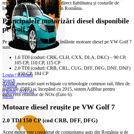
rețeaua de service influențează direct fiabilitatea și costurile de
întreținere ale acestor motoare în România.
Principalele motorizări diesel disponibile
pe Golf 7
Pe piața românească, cele mai întâlnite motoare diesel pe VW Golf 7
sunt:
1.6 TDI (coduri: CRK, CLH, CXX, DLA, DKC) – 90 CP,
105 CP, 110 CP, 115 CP
2.0 TDI (coduri: CRB, CRL, CUG, DFF, DFG, DNF, DNF)
– 150 CP, 184 CP
Login / Register
Search
Aceste motorizări sunt echipate cu tehnologie common rail, filtru de
Wishlist
particule (DPF) și, începând cu 2015, sistem AdBlue pentru
0
items
/
0,00
lei
reducerea emisiilor de NOx (Euro 6).
Menu
Motoare diesel reușite pe VW Golf 7
2.0 TDI 150 CP (cod CRB, DFF, DFG)
Acest motor este considerat de comunitatea auto din România și de