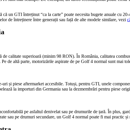
ză că un GTI întreținut “ca la carte” poate necesita bugete anuale cu 2
elor de întreținere între generații sau față de alte modele similare, vezi
c
ia
 de calitate superioară (minim 98 RON). În România, calitatea combustibi
 Pe de altă parte, motorizările aspirate de pe Golf 4 normal sunt mai tole
e-uri și piese aftermarket accesibile. Totuși, pentru GTI, unele componen
pelează la importuri din Germania sau la dezmembrări pentru piese origi
confortabilă pe asfaltul denivelat sau pe drumurile de țară. În plus, gar
merate sau pe drumuri secundare, un Golf 4 normal poate fi mai practic și 
ntra