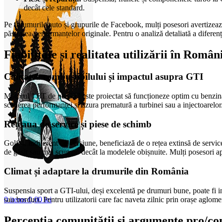
decât cele standard.
Pe forumurile auto și grupurile de Facebook, mulți posesori avertizea
păstrarea performanțelor originale. Pentru o analiză detaliată a diferenț
Fiabilitate și realitatea utilizării în Român
Calitatea combustibilului și impactul asupra GTI
Motorul 1.8T de pe GTI este proiectat să funcționeze optim cu benzină
scăderea performanței și uzura prematură a turbinei sau a injectoarelor.
Rețeaua de service și piese de schimb
Golf 4, indiferent de versiune, beneficiază de o rețea extinsă de servic
de găsit sau mai scumpe decât la modelele obișnuite. Mulți posesori a
Climat și adaptare la drumurile din România
Suspensia sport a GTI-ului, deși excelentă pe drumuri bune, poate fi in
sau borduri. Pentru utilizatorii care fac naveta zilnic prin orașe aglo
0
items
0,00
lei
Percepția comunității și argumente pro/co