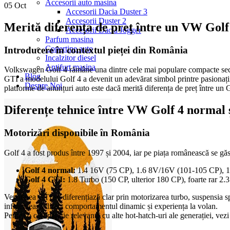
Accesorii auto masina
05
Oct
Accesorii Dacia Duster 3
Accesorii Duster 2
Merită diferența de preț între un VW Golf
Accesorii Dacia Jogger
Parfum masina
Copertine auto
Introducere în contextul pieței din România
Incalzitor diesel
Antifurt masina
Volkswagen Golf 4 rămâne una dintre cele mai populare compacte second 
Blog
GTI a modelului Golf 4 a devenit un adevărat simbol printre pasionații 
Despre Noi
platforme de anunțuri auto este dacă merită diferența de preț între un 
Diferențe tehnice între VW Golf 4 normal 
Motorizări disponibile în România
Golf 4 a fost produs între 1997 și 2004, iar pe piața românească se găs
Golf 4 normal:
1.4 16V (75 CP), 1.6 8V/16V (101-105 CP), 1.
Golf 4 GTI:
1.8 Turbo (150 CP, ulterior 180 CP), foarte rar 2
Versiunea GTI se diferențiază clar prin motorizarea turbo, suspensia spo
influențează direct comportamentul dinamic și experiența la volan.
Pentru o comparație relevantă cu alte hot-hatch-uri ale generației, vezi