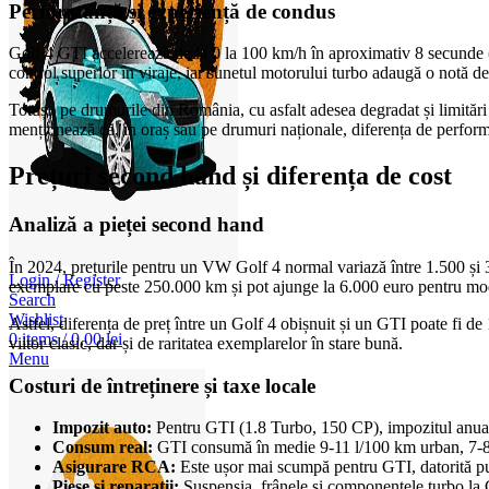
Performanță și experiență de condus
Golf 4 GTI accelerează de la 0 la 100 km/h în aproximativ 8 secunde (
control superior în viraje, iar sunetul motorului turbo adaugă o notă de
Totuși, pe drumurile din România, cu asfalt adesea degradat și limitări
menționează că, în oraș sau pe drumuri naționale, diferența de performa
Prețuri second hand și diferența de cost
Analiză a pieței second hand
În 2024, prețurile pentru un VW Golf 4 normal variază între 1.500 și 3
Login / Register
exemplare cu peste 250.000 km și pot ajunge la 6.000 euro pentru modele
Search
Wishlist
Astfel, diferența de preț între un Golf 4 obișnuit și un GTI poate fi 
0
items
/
0,00
lei
viitor clasic, dar și de raritatea exemplarelor în stare bună.
Menu
Costuri de întreținere și taxe locale
Impozit auto:
Pentru GTI (1.8 Turbo, 150 CP), impozitul anual e
Consum real:
GTI consumă în medie 9-11 l/100 km urban, 7-8 l
Asigurare RCA:
Este ușor mai scumpă pentru GTI, datorită pute
Piese și reparații:
Suspensia, frânele și componentele turbo la