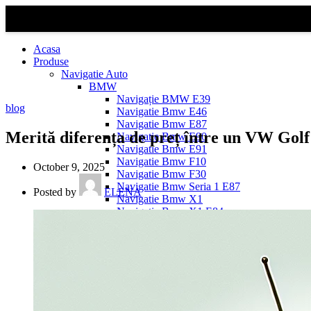
Acasa
Produse
Navigatie Auto
BMW
Navigație BMW E39
blog
Navigatie Bmw E46
Navigatie Bmw E87
Merită diferența de preț între un VW Golf
Navigatie Bmw E90
Navigatie Bmw E91
Navigatie Bmw F10
October 9, 2025
Navigatie Bmw F30
Navigatie Bmw Seria 1 E87
Posted by
ELENA
Navigatie Bmw X1
Navigatie Bmw X1 E84
Navigatie BMW X3
Navigatie BMW X3 E83
Navigatie BMW X3 f25
Dacia Logan
Navigație Dacia Logan 1 (2004–2012)
Navigație Dacia Logan 2 (2012–2020)
Navigație Dacia Logan 3 (2020–Prezent)