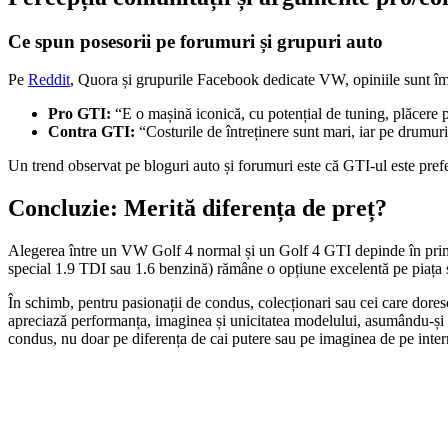
Ce spun posesorii pe forumuri și grupuri auto
Pe
Reddit
, Quora și grupurile Facebook dedicate VW, opiniile sunt îm
Pro GTI:
“E o mașină iconică, cu potențial de tuning, plăcere p
Contra GTI:
“Costurile de întreținere sunt mari, iar pe drumur
Un trend observat pe bloguri auto și forumuri este că GTI-ul este prefer
Concluzie: Merită diferența de preț?
Alegerea între un VW Golf 4 normal și un Golf 4 GTI depinde în primul 
special 1.9 TDI sau 1.6 benzină) rămâne o opțiune excelentă pe piața se
În schimb, pentru pasionații de condus, colecționari sau cei care dores
apreciază performanța, imaginea și unicitatea modelului, asumându-și cos
condus, nu doar pe diferența de cai putere sau pe imaginea de pe inter