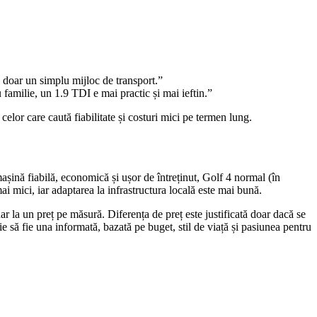
u doar un simplu mijloc de transport.”
familie, un 1.9 TDI e mai practic și mai ieftin.”
elor care caută fiabilitate și costuri mici pe termen lung.
șină fiabilă, economică și ușor de întreținut, Golf 4 normal (în
 mici, iar adaptarea la infrastructura locală este mai bună.
r la un preț pe măsură. Diferența de preț este justificată doar dacă se
e să fie una informată, bazată pe buget, stil de viață și pasiunea pentru