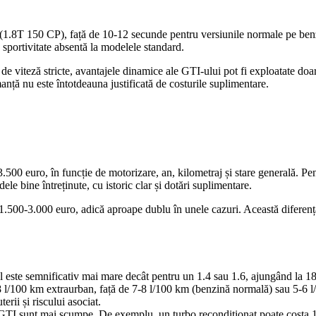
1.8T 150 CP), față de 10-12 secunde pentru versiunile normale pe benzin
 sportivitate absentă la modelele standard.
 de viteză stricte, avantajele dinamice ale GTI-ului pot fi exploatate d
nță nu este întotdeauna justificată de costurile suplimentare.
.500 euro, în funcție de motorizare, an, kilometraj și stare generală. P
 bine întreținute, cu istoric clar și dotări suplimentare.
de 1.500-3.000 euro, adică aproape dublu în unele cazuri. Această diferen
ste semnificativ mai mare decât pentru un 1.4 sau 1.6, ajungând la 180-
/100 km extraurban, față de 7-8 l/100 km (benzină normală) sau 5-6 l/
rii și riscului asociat.
 GTI sunt mai scumpe. De exemplu, un turbo recondiționat poate costa 1