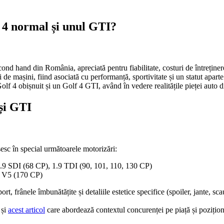
 4 normal și unul GTI?
hand din România, apreciată pentru fiabilitate, costuri de întreținere 
de mașini, fiind asociată cu performanță, sportivitate și un statut apart
Golf 4 obișnuit și un Golf 4 GTI, având în vedere realitățile pieței auto
și GTI
esc în special următoarele motorizări:
9 SDI (68 CP), 1.9 TDI (90, 101, 110, 130 CP)
.3 V5 (170 CP)
rt, frânele îmbunătățite și detaliile estetice specifice (spoiler, jante, 
 și
acest articol
care abordează contextul concurenței pe piață și pozițio