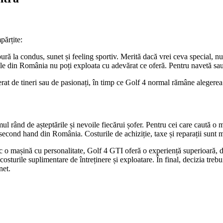
părțite:
ură la condus, sunet și feeling sportiv. Merită dacă vrei ceva special, n
ile din România nu poți exploata cu adevărat ce oferă. Pentru navetă sau 
at de tineri sau de pasionați, în timp ce Golf 4 normal rămâne alegerea c
rând de așteptările și nevoile fiecărui șofer. Pentru cei care caută o ma
cond hand din România. Costurile de achiziție, taxe și reparații sunt mai
c o mașină cu personalitate, Golf 4 GTI oferă o experiență superioară, da
turile suplimentare de întreținere și exploatare. În final, decizia trebui
net.