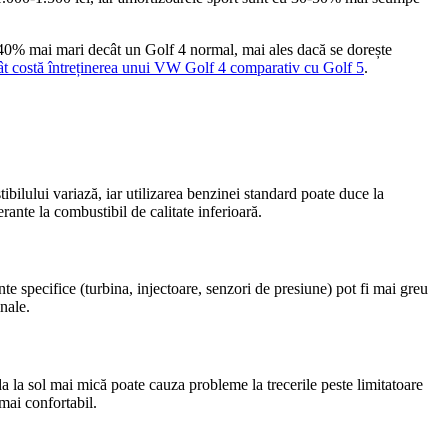
0-40% mai mari decât un Golf 4 normal, mai ales dacă se dorește
ât costă întreținerea unui VW Golf 4 comparativ cu Golf 5
.
lului variază, iar utilizarea benzinei standard poate duce la
rante la combustibil de calitate inferioară.
te specifice (turbina, injectoare, senzori de presiune) pot fi mai greu
nale.
da la sol mai mică poate cauza probleme la trecerile peste limitatoare
mai confortabil.