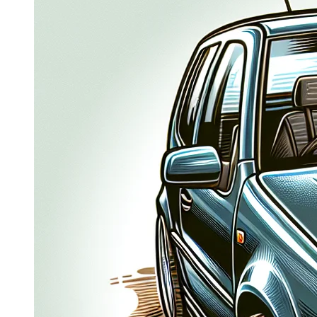
Dacia Duster
Navigatie Duster 2011
Navigatie Duster 2019
Audi
Navigatie Audi A3 8p
Navigatie Audi A4
Navigatie Audi A4 B6
Navigatie Audi A4 B7
Navigatie Audi A4 B8
Navigatie Audi A5
Navigatie Audi A6 C5
Navigatie Audi A6 C6
Navigatie Audi A6 C7
Navigatie Audi Q5
Ford
Navigație Ford Fiesta
Navigație Ford Focus 1
Navigație Ford Focus 2
Navigație Ford Focus MK3
Navigație Ford Mondeo MK3
Navigație Ford Mondeo MK4
Navigație Ford Transit
Mercedes
Navigație Mercedes C Class W203
Navigație Mercedes C Class W204