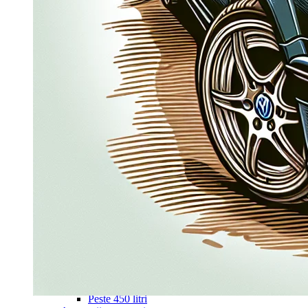
Navigație Mercedes W203
Navigație Mercedes W204
Navigație Mercedes W211
Navigație Mercedes Sprinter
Passat
Navigație Passat B5
Navigație Passat B5 5
Navigație Passat B6
Navigație Passat B7
Navigație Passat B8
Navigație Passat CC
Skoda
Navigație Skoda Fabia 1
Navigație Skoda Fabia 2
Navigație Skoda Octavia 1
Navigație Skoda Octavia 2
Navigație Skoda Octavia 3
Navigație Skoda Rapid
Navigație Skoda Superb 1
Navigație Skoda Superb 2
Navigație Toyota Avensis T25
Portbagaj Plafon Auto
Sub 350 Litri
Peste 350 Litri
Peste 450 litri