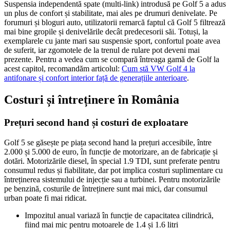
Suspensia independentă spate (multi-link) introdusă pe Golf 5 a adus
un plus de confort și stabilitate, mai ales pe drumuri denivelate. Pe
forumuri și bloguri auto, utilizatorii remarcă faptul că Golf 5 filtrează
mai bine gropile și denivelările decât predecesorii săi. Totuși, la
exemplarele cu jante mari sau suspensie sport, confortul poate avea
de suferit, iar zgomotele de la trenul de rulare pot deveni mai
prezente. Pentru a vedea cum se compară întreaga gamă de Golf la
acest capitol, recomandăm articolul:
Cum stă VW Golf 4 la
antifonare și confort interior față de generațiile anterioare
.
Costuri și întreținere în România
Prețuri second hand și costuri de exploatare
Golf 5 se găsește pe piața second hand la prețuri accesibile, între
2.000 și 5.000 de euro, în funcție de motorizare, an de fabricație și
dotări. Motorizările diesel, în special 1.9 TDI, sunt preferate pentru
consumul redus și fiabilitate, dar pot implica costuri suplimentare cu
întreținerea sistemului de injecție sau a turbinei. Pentru motorizările
pe benzină, costurile de întreținere sunt mai mici, dar consumul
urban poate fi mai ridicat.
Impozitul anual variază în funcție de capacitatea cilindrică,
fiind mai mic pentru motoarele de 1.4 și 1.6 litri