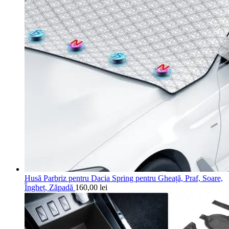
Husă Parbriz pentru Dacia Spring pentru Gheață, Praf, Soare,
Îngheț, Zăpadă
160,00
lei