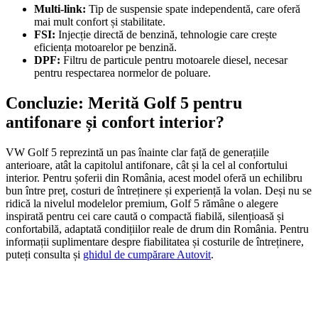
Multi-link:
Tip de suspensie spate independentă, care oferă
mai mult confort și stabilitate.
FSI:
Injecție directă de benzină, tehnologie care crește
eficiența motoarelor pe benzină.
DPF:
Filtru de particule pentru motoarele diesel, necesar
pentru respectarea normelor de poluare.
Concluzie: Merită Golf 5 pentru
antifonare și confort interior?
VW Golf 5 reprezintă un pas înainte clar față de generațiile
anterioare, atât la capitolul antifonare, cât și la cel al confortului
interior. Pentru șoferii din România, acest model oferă un echilibru
bun între preț, costuri de întreținere și experiență la volan. Deși nu se
ridică la nivelul modelelor premium, Golf 5 rămâne o alegere
inspirată pentru cei care caută o compactă fiabilă, silențioasă și
confortabilă, adaptată condițiilor reale de drum din România. Pentru
informații suplimentare despre fiabilitatea și costurile de întreținere,
puteți consulta și
ghidul de cumpărare Autovit
.