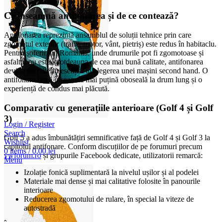
Ce înseamnă antifonarea și de ce contează?
Antifonarea reprezintă ansamblul de soluții tehnice prin care
zgomotul exterior (trafic, motor, vânt, pietriș) este redus în habitaclu.
Pentru șoferii din România, unde drumurile pot fi zgomotoase și
asfaltul nu este întotdeauna de cea mai bună calitate, antifonarea
devine un criteriu esențial în alegerea unei mașini second hand. O
antifonare bună înseamnă mai puțină oboseală la drum lung și o
experiență de condus mai plăcută.
Comparativ cu generațiile anterioare (Golf 4 și Golf
3)
Login / Register
Search
Golf 5 a adus îmbunătățiri semnificative față de Golf 4 și Golf 3 la
Wishlist
capitolul antifonare. Conform discuțiilor de pe forumuri precum
0
items
/
0,00
lei
vwforum.ro
și grupurile Facebook dedicate, utilizatorii remarcă:
Menu
Izolație fonică suplimentară la nivelul ușilor și al podelei
Materiale mai dense și mai calitative folosite în panourile
interioare
Reducerea zgomotului de rulare, în special la viteze de
autostradă