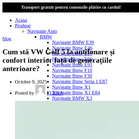
Transport gratuit pentru comenzile plătite cu cardul!
Acasa
Produse
Navigatie Auto
BMW
blog
Navigație BMW E39
Navigatie Bmw E46
Cum stă VW Golf 5 la antifonare și
Navigatie Bmw E87
confort interior față de generațiile
Navigatie Bmw E90
Navigatie Bmw E91
anterioare?
Navigatie Bmw F10
Navigatie Bmw F30
Navigatie Bmw Seria 1 E87
October 9, 2025
Navigatie Bmw X1
Navigatie Bmw X1 E84
Posted by
ELENA
Navigatie BMW X3
Navigatie BMW X3 E83
Navigatie BMW X3 f25
Dacia Logan
Navigație Dacia Logan 1 (2004–2012)
Navigație Dacia Logan 2 (2012–2020)
Navigație Dacia Logan 3 (2020–Prezent)
Dacia Duster