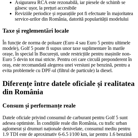
Asigurarea RCA este rezonabilă, iar piesele de schimb se
găsesc ușor, la prețuri accesibile
Reviziile periodice și reparațiile pot fi efectuate în majoritatea
service-urilor din România, datorită popularității modelului
Taxe și reglementări locale
În funcție de norma de poluare (Euro 4 sau Euro 5 pentru ultimele
modele), Golf 5 poate fi supus unor taxe suplimentare în marile
orașe, în special în București, unde restricțiile pentru mașinile non-
Euro 5 devin tot mai stricte. Pentru cei care circulă preponderent în
oraș, este recomandată alegerea unei versiuni pe benzină, pentru a
evita problemele cu DPF-ul (filtrul de particule) la diesel.
Diferențe între datele oficiale și realitatea
din România
Consum și performanțe reale
Datele oficiale privind consumul de carburant pentru Golf 5 sunt
adesea optimiste. În condițiile reale din România, cu trafic urban
aglomerat și drumuri naționale denivelate, consumul mediu pentru
1.9 TDI este de aproximativ 6-6.5 l/100 km, iar pentru 1.6 benzină