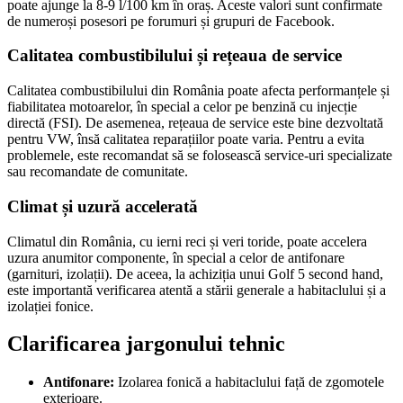
poate ajunge la 8-9 l/100 km în oraș. Aceste valori sunt confirmate
de numeroși posesori pe forumuri și grupuri de Facebook.
Calitatea combustibilului și rețeaua de service
Calitatea combustibilului din România poate afecta performanțele și
fiabilitatea motoarelor, în special a celor pe benzină cu injecție
directă (FSI). De asemenea, rețeaua de service este bine dezvoltată
pentru VW, însă calitatea reparațiilor poate varia. Pentru a evita
problemele, este recomandat să se folosească service-uri specializate
sau recomandate de comunitate.
Climat și uzură accelerată
Climatul din România, cu ierni reci și veri toride, poate accelera
uzura anumitor componente, în special a celor de antifonare
(garnituri, izolații). De aceea, la achiziția unui Golf 5 second hand,
este importantă verificarea atentă a stării generale a habitaclului și a
izolației fonice.
Clarificarea jargonului tehnic
Antifonare:
Izolarea fonică a habitaclului față de zgomotele
exterioare.