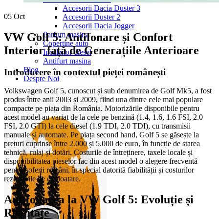
Accesorii Dacia Duster 3
05
Oct
Accesorii Duster 2
Accesorii Dacia Jogger
Parfum masina
VW Golf 5: Antifonare și Confort
Copertine auto
Interior față de Generațiile Anterioare
Incalzitor diesel
Antifurt masina
Blog
Introducere în contextul pieței românești
Despre Noi
Volkswagen Golf 5, cunoscut și sub denumirea de Golf Mk5, a fost
produs între anii 2003 și 2009, fiind una dintre cele mai populare
compacte pe piața din România. Motorizările disponibile pentru
acest model au variat de la cele pe benzină (1.4, 1.6, 1.6 FSI, 2.0
FSI, 2.0 GTI) la cele diesel (1.9 TDI, 2.0 TDI), cu transmisii
manuale și automate. Pe piața second hand, Golf 5 se găsește la
prețuri cuprinse între 2.000 și 5.000 de euro, în funcție de starea
tehnică, rulaj și dotări. Costurile de întreținere, taxele locale și
disponibilitatea pieselor fac din acest model o alegere frecventă
pentru șoferii români, în special datorită fiabilității și costurilor
rezonabile de exploatare.
Antifonarea la VW Golf 5: Evoluție și
Realitate