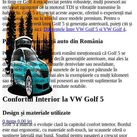
În timp ce Golf 4 era apreciat pentru robustețe, mulți posesori au
reclamat zgomotul de la motorul TDI și vibrațiile transmise în
habitaclu. Golf 5 a corectat aceste aspecte, oferind o experiență mai
silențioasă, deși nu la nivelul unor modele premium. Pentru o
comparație concretă între Golf 5 și generația anterioară, puteți citi și
analiza detaliată aici:
Diferențele între VW Golf 5 și VW Golf 4
.
Percepția comunității auto din România
Pe Reddit și Quora, utilizatorii români menționează că Golf 5 se
simte mai bine izolat fonic decât generațiile anterioare, mai ales la
drum lung. Totuși, pe drumurile denivelate sau neasfaltate,
zgomotele de suspensie și sunetele de la roți pot pătrunde în
continuare în habitaclu, mai ales la exemplarele cu mulți kilometri
sau cu suspensii uzate. Unii posesori au investit suplimentar în
antifonare aftermarket, cu rezultate notabile.
Confortul Interior la VW Golf 5
Design și materiale utilizate
0
items
0,00
lei
Golf 5 a marcat o evoluție clară la capitolul confort interior. Bordul
este mai ergonomic, cu materiale soft-touch, iar scaunele oferă o
susținere laterală mai bună. Spațiul pentru pasageri a crescut ușor