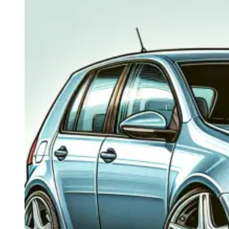
Navigatie Duster 2011
Navigatie Duster 2019
Audi
Navigatie Audi A3 8p
Navigatie Audi A4
Navigatie Audi A4 B6
Navigatie Audi A4 B7
Navigatie Audi A4 B8
Navigatie Audi A5
Navigatie Audi A6 C5
Navigatie Audi A6 C6
Navigatie Audi A6 C7
Navigatie Audi Q5
Ford
Navigație Ford Fiesta
Navigație Ford Focus 1
Navigație Ford Focus 2
Navigație Ford Focus MK3
Navigație Ford Mondeo MK3
Navigație Ford Mondeo MK4
Navigație Ford Transit
Mercedes
Navigație Mercedes C Class W203
Navigație Mercedes C Class W204
Navigație Mercedes W203