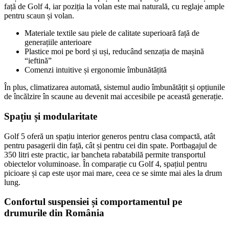
față de Golf 4, iar poziția la volan este mai naturală, cu reglaje ample
pentru scaun și volan.
Materiale textile sau piele de calitate superioară față de
generațiile anterioare
Plastice moi pe bord și uși, reducând senzația de mașină
“ieftină”
Comenzi intuitive și ergonomie îmbunătățită
În plus, climatizarea automată, sistemul audio îmbunătățit și opțiunile
de încălzire în scaune au devenit mai accesibile pe această generație.
Spațiu și modularitate
Golf 5 oferă un spațiu interior generos pentru clasa compactă, atât
pentru pasagerii din față, cât și pentru cei din spate. Portbagajul de
350 litri este practic, iar bancheta rabatabilă permite transportul
obiectelor voluminoase. În comparație cu Golf 4, spațiul pentru
picioare și cap este ușor mai mare, ceea ce se simte mai ales la drum
lung.
Confortul suspensiei și comportamentul pe
drumurile din România