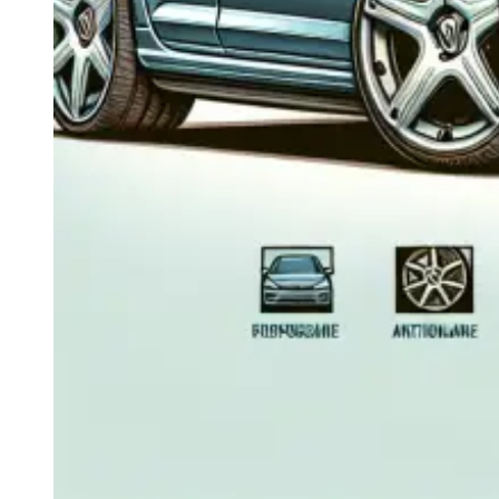
Navigație Mercedes W204
Navigație Mercedes W211
Navigație Mercedes Sprinter
Passat
Navigație Passat B5
Navigație Passat B5 5
Navigație Passat B6
Navigație Passat B7
Navigație Passat B8
Navigație Passat CC
Skoda
Navigație Skoda Fabia 1
Navigație Skoda Fabia 2
Navigație Skoda Octavia 1
Navigație Skoda Octavia 2
Navigație Skoda Octavia 3
Navigație Skoda Rapid
Navigație Skoda Superb 1
Navigație Skoda Superb 2
Navigație Toyota Avensis T25
Portbagaj Plafon Auto
Sub 350 Litri
Peste 350 Litri
Peste 450 litri
Accesorii auto masina