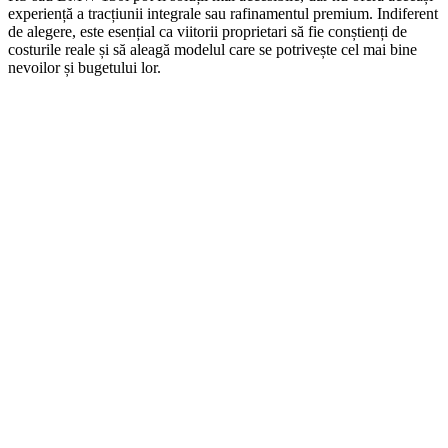
experiență a tracțiunii integrale sau rafinamentul premium. Indiferent
de alegere, este esențial ca viitorii proprietari să fie conștienți de
costurile reale și să aleagă modelul care se potrivește cel mai bine
nevoilor și bugetului lor.
On Sale
AUTO-STYLE
1.160,00
lei
Original price was: 1.160,00 lei.
1.040,00
lei
Current price is:
1.040,00 lei.
ADD TO CART