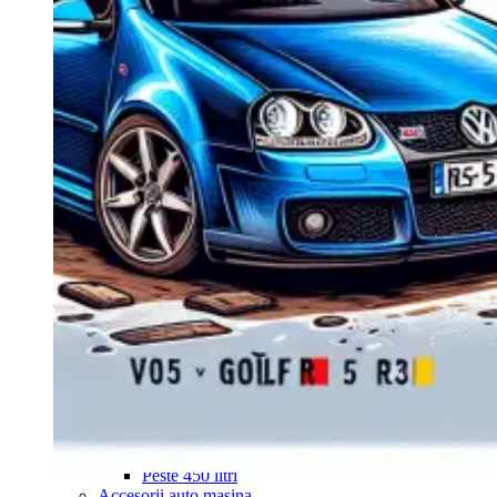
Navigație Mercedes W204
Navigație Mercedes W211
Navigație Mercedes Sprinter
Passat
Navigație Passat B5
Navigație Passat B5 5
Navigație Passat B6
Navigație Passat B7
Navigație Passat B8
Navigație Passat CC
Skoda
Navigație Skoda Fabia 1
Navigație Skoda Fabia 2
Navigație Skoda Octavia 1
Navigație Skoda Octavia 2
Navigație Skoda Octavia 3
Navigație Skoda Rapid
Navigație Skoda Superb 1
Navigație Skoda Superb 2
Navigație Toyota Avensis T25
Portbagaj Plafon Auto
Sub 350 Litri
Peste 350 Litri
Peste 450 litri
Accesorii auto masina