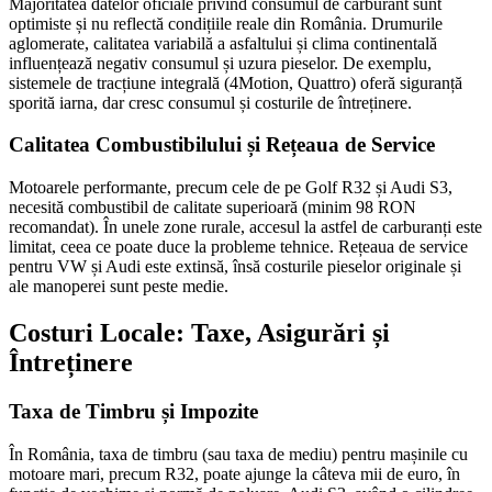
Majoritatea datelor oficiale privind consumul de carburant sunt
optimiste și nu reflectă condițiile reale din România. Drumurile
aglomerate, calitatea variabilă a asfaltului și clima continentală
influențează negativ consumul și uzura pieselor. De exemplu,
sistemele de tracțiune integrală (4Motion, Quattro) oferă siguranță
sporită iarna, dar cresc consumul și costurile de întreținere.
Calitatea Combustibilului și Rețeaua de Service
Motoarele performante, precum cele de pe Golf R32 și Audi S3,
necesită combustibil de calitate superioară (minim 98 RON
recomandat). În unele zone rurale, accesul la astfel de carburanți este
limitat, ceea ce poate duce la probleme tehnice. Rețeaua de service
pentru VW și Audi este extinsă, însă costurile pieselor originale și
ale manoperei sunt peste medie.
Costuri Locale: Taxe, Asigurări și
Întreținere
Taxa de Timbru și Impozite
În România, taxa de timbru (sau taxa de mediu) pentru mașinile cu
motoare mari, precum R32, poate ajunge la câteva mii de euro, în