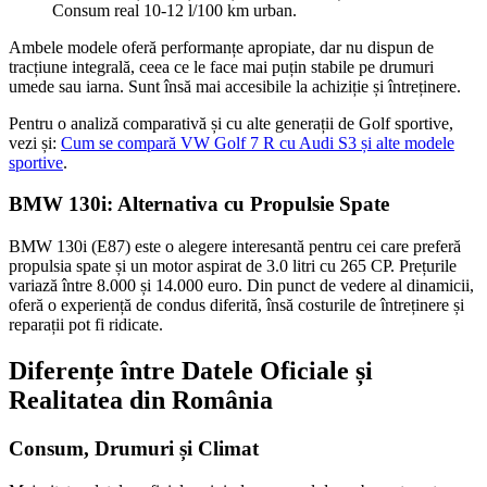
Consum real 10-12 l/100 km urban.
Ambele modele oferă performanțe apropiate, dar nu dispun de
tracțiune integrală, ceea ce le face mai puțin stabile pe drumuri
umede sau iarna. Sunt însă mai accesibile la achiziție și întreținere.
Pentru o analiză comparativă și cu alte generații de Golf sportive,
vezi și:
Cum se compară VW Golf 7 R cu Audi S3 și alte modele
sportive
.
BMW 130i: Alternativa cu Propulsie Spate
BMW 130i (E87) este o alegere interesantă pentru cei care preferă
propulsia spate și un motor aspirat de 3.0 litri cu 265 CP. Prețurile
variază între 8.000 și 14.000 euro. Din punct de vedere al dinamicii,
oferă o experiență de condus diferită, însă costurile de întreținere și
reparații pot fi ridicate.
Diferențe între Datele Oficiale și
Realitatea din România
Consum, Drumuri și Climat