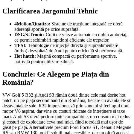
Clarificarea Jargonului Tehnic
4Motion/Quattro:
Sisteme de tracțiune integrală ce oferă
aderență sporită pe orice suprafață.
DSG/S-Tronic:
Cutii de viteze automate cu dublu ambreiaj,
ce permit schimbări rapide și eficiente ale treptelor.
TFSI:
Tehnologie de injecție directă și supraalimentare
(turbo) dezvoltată de Audi pentru eficiență și performanță.
Hot hatch:
Mașină compactă cu performanțe sportive,
potrivită pentru utilizare zilnică.
Concluzie: Ce Alegem pe Piața din
România?
VW Golf 5 R32 și Audi S3 rămân două dintre cele mai dorite hot
hatch-uri pe piața second hand din România, fiecare cu avantajele și
dezavantajele sale. R32 impresionează prin sunetul și feelingul unui
motor V6 aspirat, dar vine cu costuri ridicate de întreținere și taxe
mari. Audi S3 oferă performanțe comparabile, un consum mai redus
și costuri de exploatare ceva mai mici, fiind totodată mai ușor de
găsit pe piață. Alternativele precum Ford Focus ST, Renault Megane
RS sau BMW 130i pot fi soluții mai accesibile, dar nu oferă aceeași