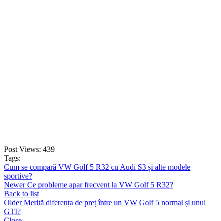
FE Active
609,00
lei
ADD TO CART
Post Views:
439
Tags:
Cum se compară VW Golf 5 R32 cu Audi S3 și alte modele
sportive?
Newer
Ce probleme apar frecvent la VW Golf 5 R32?
Back to list
Older
Merită diferența de preț între un VW Golf 5 normal și unul
GTI?
Close