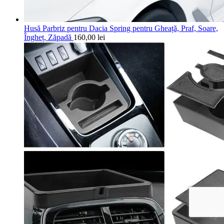
Husă Parbriz pentru Dacia Spring pentru Gheață, Praf, Soare,
Îngheț, Zăpadă
160,00
lei