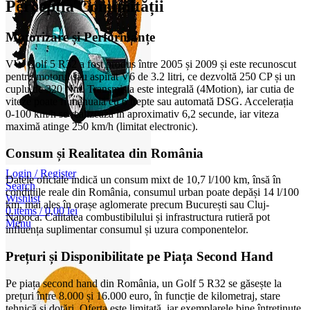
Percepția Comunității
Motorizare și Performanțe
VW Golf 5 R32 a fost produs între 2005 și 2009 și este recunoscut
pentru motorul său aspirat V6 de 3.2 litri, ce dezvoltă 250 CP și un
cuplu de 320 Nm. Transmisia este integrală (4Motion), iar cutia de
viteze poate fi manuală cu 6 trepte sau automată DSG. Accelerația
0-100 km/h se realizează în aproximativ 6,2 secunde, iar viteza
maximă atinge 250 km/h (limitat electronic).
Consum și Realitatea din România
Login / Register
Datele oficiale indică un consum mixt de 10,7 l/100 km, însă în
Search
condițiile reale din România, consumul urban poate depăși 14 l/100
Wishlist
km, mai ales în orașe aglomerate precum București sau Cluj-
0
items
/
0,00
lei
Napoca. Calitatea combustibilului și infrastructura rutieră pot
Menu
influența suplimentar consumul și uzura componentelor.
Prețuri și Disponibilitate pe Piața Second Hand
Pe piața second hand din România, un Golf 5 R32 se găsește la
prețuri între 8.000 și 16.000 euro, în funcție de kilometraj, stare
tehnică și dotări. Oferta este limitată, iar exemplarele bine întreținute