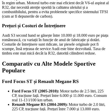
în regim urban. Motorul turbo este mai eficient decât V6-ul aspirat al
R32, dar necesită atenție sporită la calitatea uleiului și a
combustibilului, pentru a evita problemele specifice sistemului TFSI
(cum ar fi depunerile de carbon).
Prețuri și Costuri de Întreținere
Audi S3 second hand se găsește între 10.000 și 18.000 euro pe piața
românească, cu variații în funcție de anul de fabricație și dotări.
Costurile de întreținere sunt ridicate, iar piesele originale pot fi
scumpe, însă rețeaua de service Audi este bine dezvoltată. Taxa de
timbru este mai mică decât la R32, datorită cilindreei reduse.
Comparativ cu Alte Modele Sportive
Populare
Ford Focus ST și Renault Megane RS
Ford Focus ST (2005-2010):
Motor turbo de 2.5 litri, 225
CP, tracțiune față. Prețuri între 6.000 și 11.000 euro. Consum
real 11-13 l/100 km urban.
Renault Megane RS (2004-2009):
Motor turbo de 2.0 litri,
225 CP, tracțiune față. Prețuri între 7.000 și 13.000 euro.