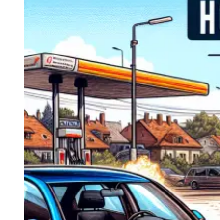
Navigatie Duster 2011
Navigatie Duster 2019
Audi
Navigatie Audi A3 8p
Navigatie Audi A4
Navigatie Audi A4 B6
Navigatie Audi A4 B7
Navigatie Audi A4 B8
Navigatie Audi A5
Navigatie Audi A6 C5
Navigatie Audi A6 C6
Navigatie Audi A6 C7
Navigatie Audi Q5
Ford
Navigație Ford Fiesta
Navigație Ford Focus 1
Navigație Ford Focus 2
Navigație Ford Focus MK3
Navigație Ford Mondeo MK3
Navigație Ford Mondeo MK4
Navigație Ford Transit
Mercedes
Navigație Mercedes C Class W203
Navigație Mercedes C Class W204
Navigație Mercedes W203