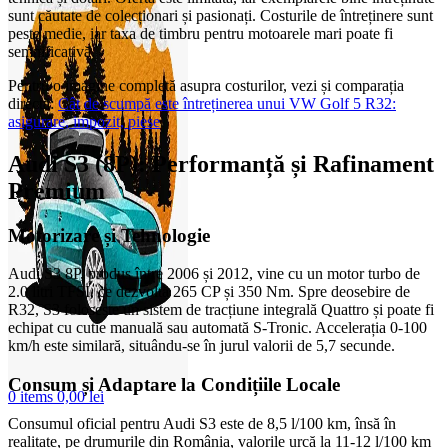
sunt căutate de colecționari și pasionați. Costurile de întreținere sunt
peste medie, iar taxa de timbru pentru motoarele mari poate fi
semnificativă.
Pentru o imagine completă asupra costurilor, vezi și comparația
directă:
Cât de scumpă este întreținerea unui VW Golf 5 R32:
asigurare, impozit, piese
.
Audi S3 (8P): Performanță și Rafinament
Premium
Motorizare și Tehnologie
Audi S3 8P, produs între 2006 și 2012, vine cu un motor turbo de
2.0 litri TFSI, ce dezvoltă 265 CP și 350 Nm. Spre deosebire de
R32, S3 folosește un sistem de tracțiune integrală Quattro și poate fi
echipat cu cutie manuală sau automată S-Tronic. Accelerația 0-100
km/h este similară, situându-se în jurul valorii de 5,7 secunde.
Consum și Adaptare la Condițiile Locale
0
items
0,00
lei
Consumul oficial pentru Audi S3 este de 8,5 l/100 km, însă în
realitate, pe drumurile din România, valorile urcă la 11-12 l/100 km