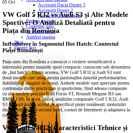
05
Oct
Accesorii Dacia Duster 3
Accesorii Duster 2
VW Golf 5 R32 vs Audi S3 și Alte Modele
Accesorii Dacia Jogger
Parfum masina
Sportive: O Analiză Detaliată pentru
Copertine auto
Piața din România
Incalzitor diesel
Antifurt masina
Blog
Introducere în Segmentul Hot Hatch: Contextul
Despre Noi
Pieței Românești
Piața auto din România a cunoscut o creștere semnificativă a
interesului pentru mașinile sport compacte, cunoscute sub denumirea
de „hot hatch”. Dintre acestea, VW Golf 5 R32 și Audi S3 sunt
două modele care atrag atenția pasionaților datorită performanțelor,
fiabilității și imaginii de brand. Ambele modele sunt apreciate pentru
combinația dintre practicitate și sportivitate, fiind adesea comparate
cu alte modele precum Ford Focus ST, Renault Megane RS sau
BMW 130i. În acest articol, analizăm comparativ Golf 5 R32, Audi
S3 și rivalii lor, cu accent pe specificul pieței românești: motorizări
disponibile, prețuri second hand, costuri de întreținere și adaptarea la
condițiile locale.
VW Golf 5 R32: Caracteristici Tehnice și