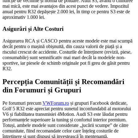
funcție de vechime și normă de poluare. Audi S3, având o cilindree
mai mică, este mai avantajos din acest punct de vedere. Impozitul
anual pentru R32 depășește 2.000 lei, în timp ce pentru S3 este de
aproximativ 1.000 lei.
Asigurări și Alte Costuri
Asigurarea RCA și CASCO pentru aceste modele este mai scumpă
decât pentru o mașină obișnuită, din cauza valorii de piață și a
riscului crescut de accidente. Costurile de întreținere (revizii, piese,
consumabile) sunt semnificativ mai mari decât la modelele non-
sportive, iar piesele de schimb originale pot fi greu de găsit pentru
R32.
Percepția Comunității și Recomandări
din Forumuri și Grupuri
Pe forumuri precum
VWForum.ro
și grupuri Facebook dedicate,
Golf 5 R32 este apreciat pentru sunetul inconfundabil al motorului
V6 și fiabilitatea transmisiei 4Motion. Audi S3 este lăudat pentru
performanțele superioare la tuning și confortul interior premium.
Totuși, ambele modele sunt considerate „jucării scumpe” de către
comunitate, fiind recomandate celor care înțeleg costurile de
întreținere și sunt dispuși să investească în mentenanță.