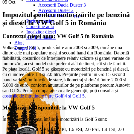
05
Oct
Accesorii Dacia Duster 3
Accesorii Duster 2
Impozitul pentru motorizările pe benzină
Accesorii Dacia Jogger
Parfum masina
și diesel la VW Golf 5 în România
Copertine auto
Incalzitor diesel
Contextul pieței auto: VW Golf 5 în România
Antifurt masina
Blog
Volkswagen Golf 5, produs între anii 2003 și 2009, rămâne una
Despre Noi
dintre cele mai populare mașini second hand din România. Datorită
fiabilității, costurilor de întreținere relativ scăzute și gamei variate de
motorizări, acest model este preferat atât de tineri, cât și de familii.
Pe piața locală, Golf 5 se găsește cu motorizări pe benzină și diesel,
cu cilindree între 1.4 și 2.0 litri. Prețurile pentru un Golf 5 second
hand variază, în funcție de stare, kilometraj și dotări, între 2.000 și
5.000 de euro, conform anunțurilor de pe platforme precum Autovit
sau OLX. Pentru comparație cu alte generații, poți consulta și
costurile de întreținere între Golf 4 și Golf 5
.
Motorizările disponibile la VW Golf 5
În România, cele mai întâlnite motorizări la Golf 5 sunt:
Benzină: 1.4 MPI, 1.6 MPI, 1.6 FSI, 2.0 FSI, 1.4 TSI, 2.0