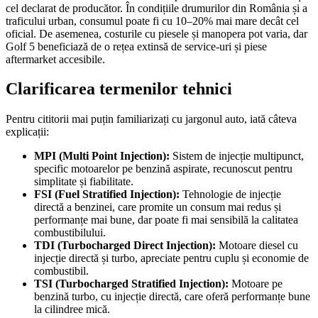
cel declarat de producător. În condițiile drumurilor din România și a
traficului urban, consumul poate fi cu 10–20% mai mare decât cel
oficial. De asemenea, costurile cu piesele și manopera pot varia, dar
Golf 5 beneficiază de o rețea extinsă de service-uri și piese
aftermarket accesibile.
Clarificarea termenilor tehnici
Pentru cititorii mai puțin familiarizați cu jargonul auto, iată câteva
explicații:
MPI (Multi Point Injection):
Sistem de injecție multipunct,
specific motoarelor pe benzină aspirate, recunoscut pentru
simplitate și fiabilitate.
FSI (Fuel Stratified Injection):
Tehnologie de injecție
directă a benzinei, care promite un consum mai redus și
performanțe mai bune, dar poate fi mai sensibilă la calitatea
combustibilului.
TDI (Turbocharged Direct Injection):
Motoare diesel cu
injecție directă și turbo, apreciate pentru cuplu și economie de
combustibil.
TSI (Turbocharged Stratified Injection):
Motoare pe
benzină turbo, cu injecție directă, care oferă performanțe bune
la cilindree mică.