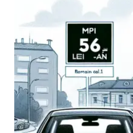
Navigatie Duster 2011
Navigatie Duster 2019
Audi
Navigatie Audi A3 8p
Navigatie Audi A4
Navigatie Audi A4 B6
Navigatie Audi A4 B7
Navigatie Audi A4 B8
Navigatie Audi A5
Navigatie Audi A6 C5
Navigatie Audi A6 C6
Navigatie Audi A6 C7
Navigatie Audi Q5
Ford
Navigație Ford Fiesta
Navigație Ford Focus 1
Navigație Ford Focus 2
Navigație Ford Focus MK3
Navigație Ford Mondeo MK3
Navigație Ford Mondeo MK4
Navigație Ford Transit
Mercedes
Navigație Mercedes C Class W203
Navigație Mercedes C Class W204
Navigație Mercedes W203