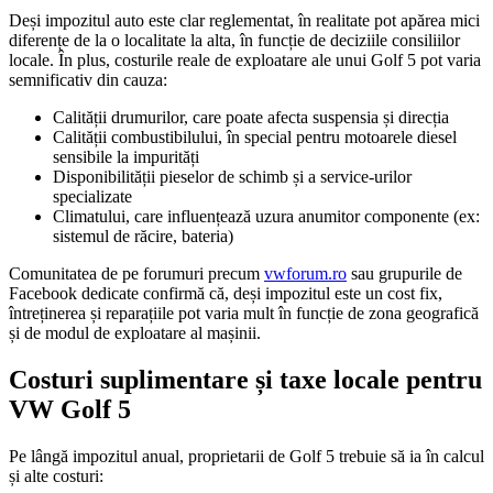
Deși impozitul auto este clar reglementat, în realitate pot apărea mici
diferențe de la o localitate la alta, în funcție de deciziile consiliilor
locale. În plus, costurile reale de exploatare ale unui Golf 5 pot varia
semnificativ din cauza:
Calității drumurilor, care poate afecta suspensia și direcția
Calității combustibilului, în special pentru motoarele diesel
sensibile la impurități
Disponibilității pieselor de schimb și a service-urilor
specializate
Climatului, care influențează uzura anumitor componente (ex:
sistemul de răcire, bateria)
Comunitatea de pe forumuri precum
vwforum.ro
sau grupurile de
Facebook dedicate confirmă că, deși impozitul este un cost fix,
întreținerea și reparațiile pot varia mult în funcție de zona geografică
și de modul de exploatare al mașinii.
Costuri suplimentare și taxe locale pentru
VW Golf 5
Pe lângă impozitul anual, proprietarii de Golf 5 trebuie să ia în calcul
și alte costuri: