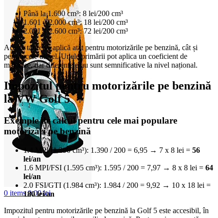
Până la 1.600 cm³: 8 lei/200 cm³
1.601 – 2.000 cm³: 18 lei/200 cm³
2.001 – 2.600 cm³: 72 lei/200 cm³
Aceste tarife se aplică atât pentru motorizările pe benzină, cât și
pentru cele diesel. Unele primării pot aplica un coeficient de
majorare, dar diferențele nu sunt semnificative la nivel național.
Impozitul pentru motorizările pe benzină
la VW Golf 5
Exemple de calcul pentru cele mai populare
motorizări pe benzină
1.4 MPI (1.390 cm³): 1.390 / 200 = 6,95 → 7 x 8 lei =
56
lei/an
1.6 MPI/FSI (1.595 cm³): 1.595 / 200 = 7,97 → 8 x 8 lei =
64
lei/an
2.0 FSI/GTI (1.984 cm³): 1.984 / 200 = 9,92 → 10 x 18 lei =
0
items
0,00
lei
180 lei/an
Impozitul pentru motorizările pe benzină la Golf 5 este accesibil, în