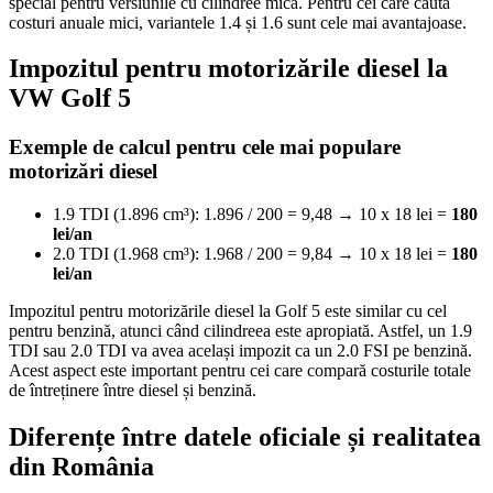
special pentru versiunile cu cilindree mică. Pentru cei care caută
costuri anuale mici, variantele 1.4 și 1.6 sunt cele mai avantajoase.
Impozitul pentru motorizările diesel la
VW Golf 5
Exemple de calcul pentru cele mai populare
motorizări diesel
1.9 TDI (1.896 cm³): 1.896 / 200 = 9,48 → 10 x 18 lei =
180
lei/an
2.0 TDI (1.968 cm³): 1.968 / 200 = 9,84 → 10 x 18 lei =
180
lei/an
Impozitul pentru motorizările diesel la Golf 5 este similar cu cel
pentru benzină, atunci când cilindreea este apropiată. Astfel, un 1.9
TDI sau 2.0 TDI va avea același impozit ca un 2.0 FSI pe benzină.
Acest aspect este important pentru cei care compară costurile totale
de întreținere între diesel și benzină.
Diferențe între datele oficiale și realitatea
din România