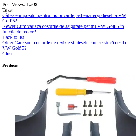
Post Views:
1,208
Tags:
Cât este impozitul pentru motorizările pe benzină și diesel la VW
Golf 5?
Newer
Cum variază costurile de asigurare pentru VW Golf 5 în
funcție de motor?
Back to list
Older
Care sunt costurile de revizie și piesele care se strică des la
VW Golf 5?
Close
Products