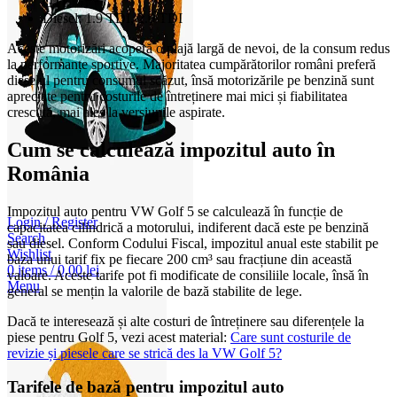
GTI
Diesel: 1.9 TDI, 2.0 TDI
Aceste motorizări acoperă o plajă largă de nevoi, de la consum redus
la performanțe sportive. Majoritatea cumpărătorilor români preferă
dieselul pentru consumul scăzut, însă motorizările pe benzină sunt
apreciate pentru costurile de întreținere mai mici și fiabilitatea
crescută, mai ales la versiunile aspirate.
Cum se calculează impozitul auto în
România
Impozitul auto pentru VW Golf 5 se calculează în funcție de
Login / Register
capacitatea cilindrică a motorului, indiferent dacă este pe benzină
Search
sau diesel. Conform Codului Fiscal, impozitul anual este stabilit pe
Wishlist
baza unui tarif fix pe fiecare 200 cm³ sau fracțiune din această
0
items
/
0,00
lei
valoare. Aceste tarife pot fi modificate de consiliile locale, însă în
Menu
general se mențin la valorile de bază stabilite de lege.
Dacă te interesează și alte costuri de întreținere sau diferențele la
piese pentru Golf 5, vezi acest material:
Care sunt costurile de
revizie și piesele care se strică des la VW Golf 5?
Tarifele de bază pentru impozitul auto