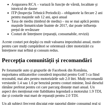
Asigurarea RCA – variază în funcție de vârstă, localitate și
istoricul de daune
ITP (Inspecția Tehnică Periodică) – obligatorie la fiecare 2 ani
pentru mașinile sub 12 ani, apoi anual
Taxa de mediu (timbrul de mediu) – nu se mai aplică pentru
mașinile înmatriculate înainte de 2017, dar poate influența
prețul de revânzare
Costuri de întreținere (reparații, consumabile, revizii)
Aceste costuri pot depăși cu mult valoarea impozitului anual, motiv
pentru care mulți cumpărători se orientează către motorizări cu
întreținere mai ieftină și consum redus.
Percepția comunității și recomandări
Pe forumurile auto și grupurile de Facebook din România,
majoritatea utilizatorilor consideră impozitul pentru Golf 5 ca fiind
rezonabil, mai ales pentru motorizările sub 2.0 litri. Mulți recomandă
versiunile 1.4 sau 1.6 pe benzină pentru costuri minime, însă dieselul
rămâne preferat pentru cei care parcurg distanțe mari anual. Un
aspect des menționat este fiabilitatea legendară a motorului 1.9 TDI,
dar și costurile mai mari de reparații pentru 2.0 TDI.
Un alt subiect frecvent discutat este raportul dintre consumul real și