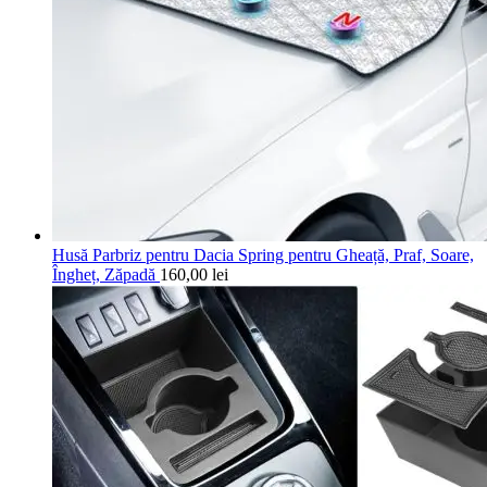
Husă Parbriz pentru Dacia Spring pentru Gheață, Praf, Soare,
Îngheț, Zăpadă
160,00
lei