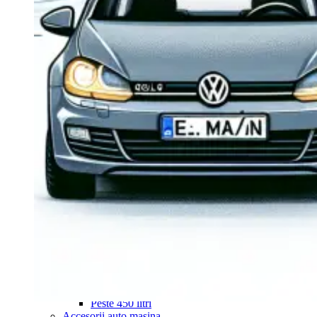
Navigație Mercedes W204
Navigație Mercedes W211
Navigație Mercedes Sprinter
Passat
Navigație Passat B5
Navigație Passat B5 5
Navigație Passat B6
Navigație Passat B7
Navigație Passat B8
Navigație Passat CC
Skoda
Navigație Skoda Fabia 1
Navigație Skoda Fabia 2
Navigație Skoda Octavia 1
Navigație Skoda Octavia 2
Navigație Skoda Octavia 3
Navigație Skoda Rapid
Navigație Skoda Superb 1
Navigație Skoda Superb 2
Navigație Toyota Avensis T25
Portbagaj Plafon Auto
Sub 350 Litri
Peste 350 Litri
Peste 450 litri
Accesorii auto masina