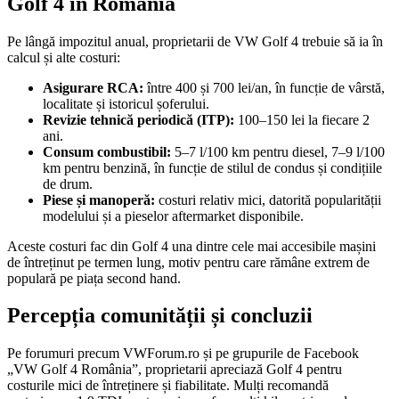
Golf 4 în România
Pe lângă impozitul anual, proprietarii de VW Golf 4 trebuie să ia în
calcul și alte costuri:
Asigurare RCA:
între 400 și 700 lei/an, în funcție de vârstă,
localitate și istoricul șoferului.
Revizie tehnică periodică (ITP):
100–150 lei la fiecare 2
ani.
Consum combustibil:
5–7 l/100 km pentru diesel, 7–9 l/100
km pentru benzină, în funcție de stilul de condus și condițiile
de drum.
Piese și manoperă:
costuri relativ mici, datorită popularității
modelului și a pieselor aftermarket disponibile.
Aceste costuri fac din Golf 4 una dintre cele mai accesibile mașini
de întreținut pe termen lung, motiv pentru care rămâne extrem de
populară pe piața second hand.
Percepția comunității și concluzii
Pe forumuri precum VWForum.ro și pe grupurile de Facebook
„VW Golf 4 România”, proprietarii apreciază Golf 4 pentru
costurile mici de întreținere și fiabilitate. Mulți recomandă