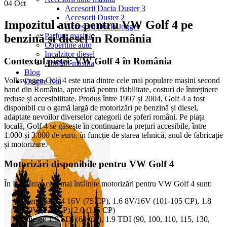
04
Oct
Accesorii Dacia Duster 3
Accesorii Duster 2
Impozitul auto pentru VW Golf 4 pe
Accesorii Dacia Jogger
Parfum masina
benzină și diesel în România
Copertine auto
Incalzitor diesel
Contextul pieței: VW Golf 4 în România
Antifurt masina
Blog
Volkswagen Golf 4 este una dintre cele mai populare mașini second
Despre Noi
hand din România, apreciată pentru fiabilitate, costuri de întreținere
reduse și accesibilitate. Produs între 1997 și 2004, Golf 4 a fost
disponibil cu o gamă largă de motorizări pe benzină și diesel,
adaptate nevoilor diverselor categorii de șoferi români. Pe piața
locală, Golf 4 se găsește în continuare la prețuri accesibile, între
1.000 și 3.000 de euro, în funcție de starea tehnică, anul de fabricație
și motorizare.
Motorizări disponibile pentru VW Golf 4
În România, cele mai întâlnite motorizări pentru VW Golf 4 sunt:
Benzină: 1.4 16V (75 CP), 1.6 8V/16V (101-105 CP), 1.8
20V (125 CP), 2.0 (115 CP)
Diesel: 1.9 SDI (68 CP), 1.9 TDI (90, 100, 110, 115, 130,