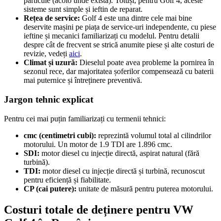
particule (acolo unde există). Totuși, pentru Golf 4, aceste
sisteme sunt simple și ieftin de reparat.
Rețea de service:
Golf 4 este una dintre cele mai bine
deservite mașini pe piața de service-uri independente, cu piese
ieftine și mecanici familiarizați cu modelul. Pentru detalii
despre cât de frecvent se strică anumite piese și alte costuri de
revizie, vedeți
aici
.
Climat și uzură:
Dieselul poate avea probleme la pornirea în
sezonul rece, dar majoritatea șoferilor compensează cu baterii
mai puternice și întreținere preventivă.
Jargon tehnic explicat
Pentru cei mai puțin familiarizați cu termenii tehnici:
cmc (centimetri cubi):
reprezintă volumul total al cilindrilor
motorului. Un motor de 1.9 TDI are 1.896 cmc.
SDI:
motor diesel cu injecție directă, aspirat natural (fără
turbină).
TDI:
motor diesel cu injecție directă și turbină, recunoscut
pentru eficiență și fiabilitate.
CP (cai putere):
unitate de măsură pentru puterea motorului.
Costuri totale de deținere pentru VW