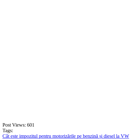
Copertină Auto Laterală Retrac...
947,80
lei
ADD TO CART
Post Views:
601
Tags:
Cât este impozitul pentru motorizările pe benzină și diesel la VW