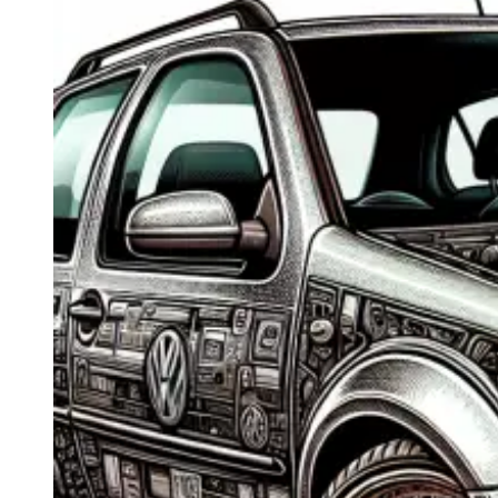
Navigatie Duster 2011
Navigatie Duster 2019
Audi
Navigatie Audi A3 8p
Navigatie Audi A4
Navigatie Audi A4 B6
Navigatie Audi A4 B7
Navigatie Audi A4 B8
Navigatie Audi A5
Navigatie Audi A6 C5
Navigatie Audi A6 C6
Navigatie Audi A6 C7
Navigatie Audi Q5
Ford
Navigație Ford Fiesta
Navigație Ford Focus 1
Navigație Ford Focus 2
Navigație Ford Focus MK3
Navigație Ford Mondeo MK3
Navigație Ford Mondeo MK4
Navigație Ford Transit
Mercedes
Navigație Mercedes C Class W203
Navigație Mercedes C Class W204
Navigație Mercedes W203