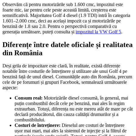
Observăm că pentru motorizările sub 1.600 cmc, impozitul este
foarte mic, iar pentru cele peste această limită, creșterea este
semnificativă. Majoritatea Golf 4 diesel (1.9 TDI) intră în categoria
1.601–2.000 cmc, deci au același impozit ca și motorizările pe
benzină de 1.8 sau 2.0. Pentru o perspectivă comparativă cu
generația următoare, puteți consulta și
impozitul la VW Golf 5
.
Diferențe între datele oficiale și realitatea
din România
Deși grila de impozitare este clară, în realitate, există diferențe
notabile între costurile de întreținere și utilizare ale unui Golf 4 pe
benzină față de unul diesel. Comunitățile auto din România, precum
cele de pe forumuri și grupuri Facebook, semnalează următoarele
aspecte:
Consum real:
Motorizările diesel consumă, în general, mai
puțin combustibil decât cele pe benzină, mai ales în regim
extraurban. Totuși, diferența nu este mereu atât de mare pe cât
declară producătorul, din cauza calității drumurilor și a
combustibilului.
Costuri de întreținere:
Dieselul are costuri de întreținere
ușor mai mari, mai ales la sistemul de injecție și la filtrul de