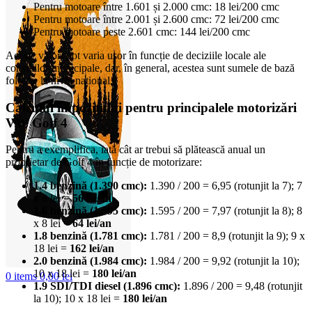
Pentru motoare între 1.601 și 2.000 cmc: 18 lei/200 cmc
Pentru motoare între 2.001 și 2.600 cmc: 72 lei/200 cmc
Pentru motoare peste 2.601 cmc: 144 lei/200 cmc
Aceste valori pot varia ușor în funcție de deciziile locale ale
consiliilor municipale, dar, în general, acestea sunt sumele de bază
folosite la nivel național.
Calculul impozitului pentru principalele motorizări
VW Golf 4
Pentru a exemplifica, iată cât ar trebui să plătească anual un
proprietar de Golf 4 în funcție de motorizare:
1.4 benzină (1.390 cmc):
1.390 / 200 = 6,95 (rotunjit la 7); 7
x 8 lei =
56 lei/an
1.6 benzină (1.595 cmc):
1.595 / 200 = 7,97 (rotunjit la 8); 8
x 8 lei =
64 lei/an
1.8 benzină (1.781 cmc):
1.781 / 200 = 8,9 (rotunjit la 9); 9 x
18 lei =
162 lei/an
2.0 benzină (1.984 cmc):
1.984 / 200 = 9,92 (rotunjit la 10);
10 x 18 lei =
180 lei/an
0
items
0,00
lei
1.9 SDI/TDI diesel (1.896 cmc):
1.896 / 200 = 9,48 (rotunjit
la 10); 10 x 18 lei =
180 lei/an