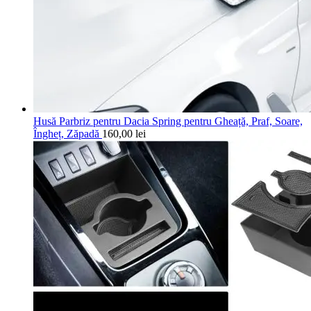
Husă Parbriz pentru Dacia Spring pentru Gheață, Praf, Soare,
Îngheț, Zăpadă
160,00
lei