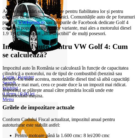
150 CP)
Aceste motorizări sunt preferate pentru fiabilitatea lor și pentru
costurile de întreținere relativ mici. Comunitățile auto de pe forumuri
precum
VWForum.ro
sau grupurile de Facebook dedicate Golf 4
confirmă popularitatea acestor variante, mai ales a motorului diesel
1.9 TDI, considerat „indestructibil” de mulți posesori.
Impozitul auto pentru VW Golf 4: Cum
se calculează?
Impozitul auto în România se calculează în funcție de capacitatea
cilindrică a motorului, nu de tipul de combustibil (benzină sau
Login / Register
diesel). Cu toate acestea, motorizările diesel tind să aibă capacități
Search
cilindrice mai mari, ceea ce poate duce la un impozit mai ridicat.
Wishlist
Impozitul se plătește anual către primăria locală unde este
0
items
/
0,00
lei
înmatriculată mașina.
Menu
Grilele de impozitare actuale
Conform Codului Fiscal actualizat, impozitul anual pentru
autoturisme este stabilit astfel:
Pentru motoare până la 1.600 cmc: 8 lei/200 cmc