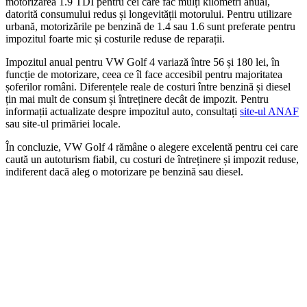
motorizarea 1.9 TDI pentru cei care fac mulți kilometri anual,
datorită consumului redus și longevității motorului. Pentru utilizare
urbană, motorizările pe benzină de 1.4 sau 1.6 sunt preferate pentru
impozitul foarte mic și costurile reduse de reparații.
Impozitul anual pentru VW Golf 4 variază între 56 și 180 lei, în
funcție de motorizare, ceea ce îl face accesibil pentru majoritatea
șoferilor români. Diferențele reale de costuri între benzină și diesel
țin mai mult de consum și întreținere decât de impozit. Pentru
informații actualizate despre impozitul auto, consultați
site-ul ANAF
sau site-ul primăriei locale.
În concluzie, VW Golf 4 rămâne o alegere excelentă pentru cei care
caută un autoturism fiabil, cu costuri de întreținere și impozit reduse,
indiferent dacă aleg o motorizare pe benzină sau diesel.
On Sale