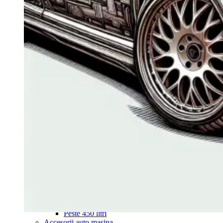
Navigație Mercedes W204
Navigație Mercedes W211
Navigație Mercedes Sprinter
Passat
Navigație Passat B5
Navigație Passat B5 5
Navigație Passat B6
Navigație Passat B7
Navigație Passat B8
Navigație Passat CC
Skoda
Navigație Skoda Fabia 1
Navigație Skoda Fabia 2
Navigație Skoda Octavia 1
Navigație Skoda Octavia 2
Navigație Skoda Octavia 3
Navigație Skoda Rapid
Navigație Skoda Superb 1
Navigație Skoda Superb 2
Navigație Toyota Avensis T25
Portbagaj Plafon Auto
Sub 350 Litri
Peste 350 Litri
Peste 450 litri
Accesorii auto masina