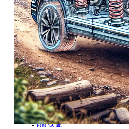
Navigație Mercedes W203
Navigație Mercedes W204
Navigație Mercedes W211
Navigație Mercedes Sprinter
Passat
Navigație Passat B5
Navigație Passat B5 5
Navigație Passat B6
Navigație Passat B7
Navigație Passat B8
Navigație Passat CC
Skoda
Navigație Skoda Fabia 1
Navigație Skoda Fabia 2
Navigație Skoda Octavia 1
Navigație Skoda Octavia 2
Navigație Skoda Octavia 3
Navigație Skoda Rapid
Navigație Skoda Superb 1
Navigație Skoda Superb 2
Navigație Toyota Avensis T25
Portbagaj Plafon Auto
Sub 350 Litri
Peste 350 Litri
Peste 450 litri