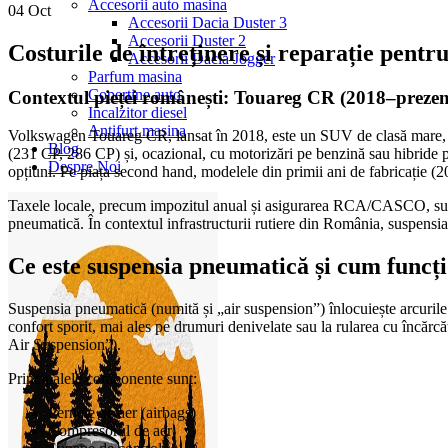
Accesorii auto masina
04
Oct
Accesorii Dacia Duster 3
Accesorii Duster 2
Costurile de întreținere și reparație pen
Accesorii Dacia Jogger
Parfum masina
Copertine auto
Contextul pieței românești: Touareg CR (2018–prezen
Incalzitor diesel
Antifurt masina
Volkswagen Touareg CR, lansat în 2018, este un SUV de clasă mare, ap
Blog
(231 CP, 286 CP) și, ocazional, cu motorizări pe benzină sau hibride 
Despre Noi
opțiuni. Pe piața second hand, modelele din primii ani de fabricație (20
Taxele locale, precum impozitul anual și asigurarea RCA/CASCO, sunt se
pneumatică. În contextul infrastructurii rutiere din România, suspensia p
Ce este suspensia pneumatică și cum func
Suspensia pneumatică (numită și „air suspension”) înlocuiește arcurile m
confort sporit, mai ales pe drumuri denivelate sau la rularea cu încă
Air Suspension”).
Principalele componente sunt:
Pernele de aer (airbags)
Compresorul de aer