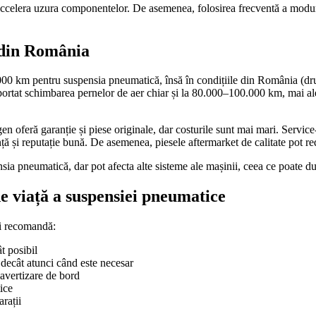
 accelera uzura componentelor. De asemenea, folosirea frecventă a moduri
a din România
0 km pentru suspensia pneumatică, însă în condițiile din România (drum
ortat schimbarea pernelor de aer chiar și la 80.000–100.000 km, mai ales
en oferă garanție și piese originale, dar costurile sunt mai mari. Servic
ă și reputație bună. De asemenea, piesele aftermarket de calitate pot reduc
nsia pneumatică, dar pot afecta alte sisteme ale mașinii, ceea ce poate du
 viață a suspensiei pneumatice
tii recomandă:
t posibil
 decât atunci când este necesar
e avertizare de bord
ice
rații