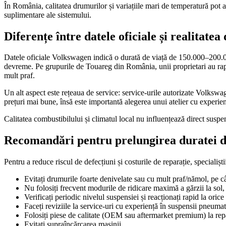
În România, calitatea drumurilor și variațiile mari de temperatură pot
suplimentare ale sistemului.
Diferențe între datele oficiale și realitate
Datele oficiale Volkswagen indică o durată de viață de 150.000–200.00
devreme. Pe grupurile de Touareg din România, unii proprietari au rap
mult praf.
Un alt aspect este rețeaua de service: service-urile autorizate Volkswag
prețuri mai bune, însă este importantă alegerea unui atelier cu experienț
Calitatea combustibilului și climatul local nu influențează direct suspe
Recomandări pentru prelungirea duratei de
Pentru a reduce riscul de defecțiuni și costurile de reparație, specialiș
Evitați drumurile foarte denivelate sau cu mult praf/nămol, pe câ
Nu folosiți frecvent modurile de ridicare maximă a gărzii la sol,
Verificați periodic nivelul suspensiei și reacționați rapid la oric
Faceți reviziile la service-uri cu experiență în suspensii pneumat
Folosiți piese de calitate (OEM sau aftermarket premium) la repa
Evitați supraîncărcarea mașinii