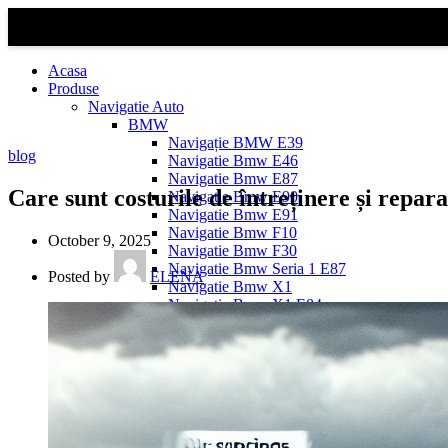
Acasa
Produse
Navigatie Auto
BMW
Navigație BMW E39
blog
Navigatie Bmw E46
Navigatie Bmw E87
Care sunt costurile de întreținere și repa
Navigatie Bmw E90
Navigatie Bmw E91
Navigatie Bmw F10
October 9, 2025
Navigatie Bmw F30
Navigatie Bmw Seria 1 E87
Posted by
ELENA
Navigatie Bmw X1
Navigatie Bmw X1 E84
Navigatie BMW X3
Navigatie BMW X3 E83
Navigatie BMW X3 f25
Dacia Logan
Navigație Dacia Logan 1 (2004–2012)
Navigație Dacia Logan 2 (2012–2020)
Navigație Dacia Logan 3 (2020–Prezent)