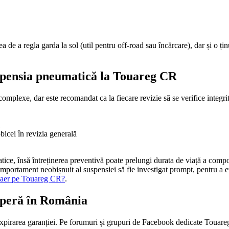
a de a regla garda la sol (util pentru off-road sau încărcare), dar și o ț
uspensia pneumatică la Touareg CR
mplexe, dar este recomandat ca la fiecare revizie să se verifice integrit
ă
obicei în revizia generală
matice, însă întreținerea preventivă poate prelungi durata de viață a com
ortament neobișnuit al suspensiei să fie investigat prompt, pentru a evit
e aer pe Touareg CR?
.
noperă în România
ă expirarea garanției. Pe forumuri și grupuri de Facebook dedicate Touar