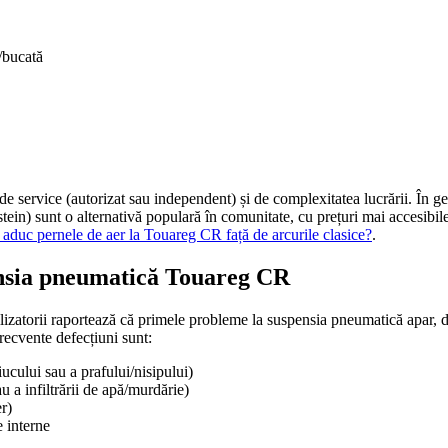
/bucată
, de service (autorizat sau independent) și de complexitatea lucrării. În 
lstein) sunt o alternativă populară în comunitate, cu prețuri mai accesibil
 aduc pernele de aer la Touareg CR față de arcurile clasice?
.
pensia pneumatică Touareg CR
ilizatorii raportează că primele probleme la suspensia pneumatică apar
frecvente defecțiuni sunt:
ucului sau a prafului/nisipului)
 a infiltrării de apă/murdărie)
r)
 interne