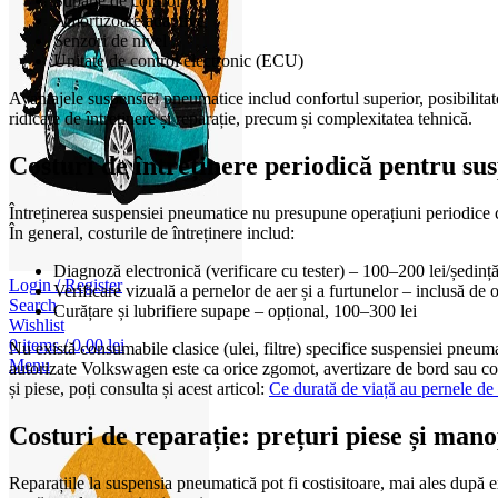
Supape de control
Amortizoare adaptive
Senzori de nivel
Unitate de control electronic (ECU)
Avantajele suspensiei pneumatice includ confortul superior, posibilitate
ridicate de întreținere și reparație, precum și complexitatea tehnică.
Costuri de întreținere periodică pentru s
Întreținerea suspensiei pneumatice nu presupune operațiuni periodice co
În general, costurile de întreținere includ:
Diagnoză electronică (verificare cu tester) – 100–200 lei/ședinț
Login / Register
Verificare vizuală a pernelor de aer și a furtunelor – inclusă de 
Search
Curățare și lubrifiere supape – opțional, 100–300 lei
Wishlist
0
items
/
0,00
lei
Nu există consumabile clasice (ulei, filtre) specifice suspensiei pneu
Menu
autorizate Volkswagen este ca orice zgomot, avertizare de bord sau comp
și piese, poți consulta și acest articol:
Ce durată de viață au pernele d
Costuri de reparație: prețuri piese și ma
Reparațiile la suspensia pneumatică pot fi costisitoare, mai ales dup