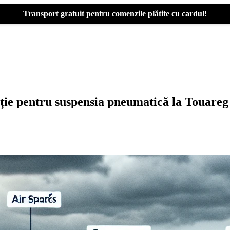
Transport gratuit pentru comenzile plătite cu cardul!
rație pentru suspensia pneumatică la Touare