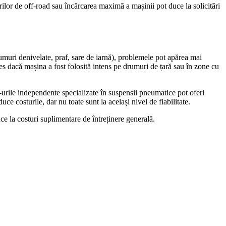
lor de off-road sau încărcarea maximă a mașinii pot duce la solicitări
uri denivelate, praf, sare de iarnă), problemele pot apărea mai
 dacă mașina a fost folosită intens pe drumuri de țară sau în zone cu
e-urile independente specializate în suspensii pneumatice pot oferi
e costurile, dar nu toate sunt la același nivel de fiabilitate.
ce la costuri suplimentare de întreținere generală.