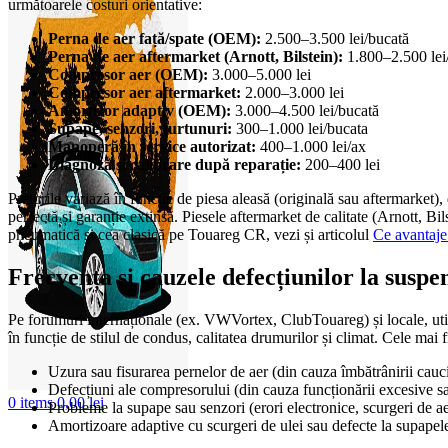
următoarele costuri orientative:
Perna de aer față/spate (OEM):
2.500–3.500 lei/bucată
Perna de aer aftermarket (Arnott, Bilstein):
1.800–2.500 lei
Compresor aer (OEM):
3.000–5.000 lei
Compresor aer aftermarket:
2.000–3.000 lei
Amortizor adaptiv (OEM):
3.000–4.500 lei/bucată
Supape, senzori, furtunuri:
300–1.000 lei/bucata
Manoperă în service autorizat:
400–1.000 lei/ax
Diagnoză și calibrare după reparație:
200–400 lei
Prețurile variază în funcție de piesa aleasă (originală sau aftermarket)
perfectă și garanție extinsă. Piesele aftermarket de calitate (Arnott, Bi
pneumatică și cea clasică pe Touareg CR, vezi și articolul
Ce avantaje
Frecvența și cauzele defecțiunilor la sus
Pe forumuri internaționale (ex. VWVortex, ClubTouareg) și locale, ut
în funcție de stilul de condus, calitatea drumurilor și climat. Cele mai 
Uzura sau fisurarea pernelor de aer (din cauza îmbătrânirii cauci
Defecțiuni ale compresorului (din cauza funcționării excesive sau
0
items
0,00
lei
Probleme la supape sau senzori (erori electronice, scurgeri de ae
Amortizoare adaptive cu scurgeri de ulei sau defecte la supapele