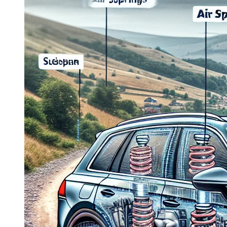
Dacia Duster
Navigatie Duster 2011
Navigatie Duster 2019
Audi
Navigatie Audi A3 8p
Navigatie Audi A4
Navigatie Audi A4 B6
Navigatie Audi A4 B7
Navigatie Audi A4 B8
Navigatie Audi A5
Navigatie Audi A6 C5
Navigatie Audi A6 C6
Navigatie Audi A6 C7
Navigatie Audi Q5
Ford
Navigație Ford Fiesta
Navigație Ford Focus 1
Navigație Ford Focus 2
Navigație Ford Focus MK3
Navigație Ford Mondeo MK3
Navigație Ford Mondeo MK4
Navigație Ford Transit
Mercedes
Navigație Mercedes C Class W203
Navigație Mercedes C Class W204