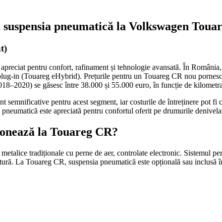
tru suspensia pneumatică la Volkswagen Tou
t)
reciat pentru confort, rafinament și tehnologie avansată. În România, 
plug-in (Touareg eHybrid). Prețurile pentru un Touareg CR nou pornesc d
18–2020) se găsesc între 38.000 și 55.000 euro, în funcție de kilometraj,
mnificative pentru acest segment, iar costurile de întreținere pot fi c
neumatică este apreciată pentru confortul oferit pe drumurile denivelate, 
ționează la Touareg CR?
etalice tradiționale cu perne de aer, controlate electronic. Sistemul permi
rcătură. La Touareg CR, suspensia pneumatică este opțională sau inclusă