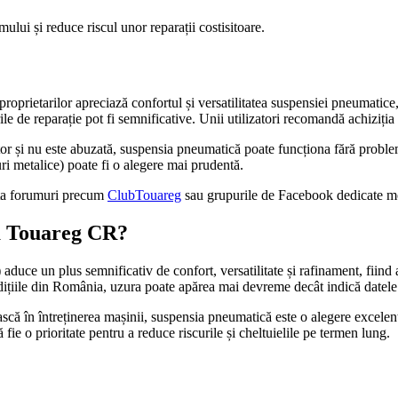
lui și reduce riscul unor reparații costisitoare.
proprietarilor apreciază confortul și versatilitatea suspensiei pneumat
le de reparație pot fi semnificative. Unii utilizatori recomandă achiziția 
ător și nu este abuzată, suspensia pneumatică poate funcționa fără probl
ri metalice) poate fi o alegere mai prudentă.
ulta forumuri precum
ClubTouareg
sau grupurile de Facebook dedicate m
la Touareg CR?
un plus semnificativ de confort, versatilitate și rafinament, fiind apre
dițiile din România, uzura poate apărea mai devreme decât indică datele 
că în întreținerea mașinii, suspensia pneumatică este o alegere excelentă
ă fie o prioritate pentru a reduce riscurile și cheltuielile pe termen lung.