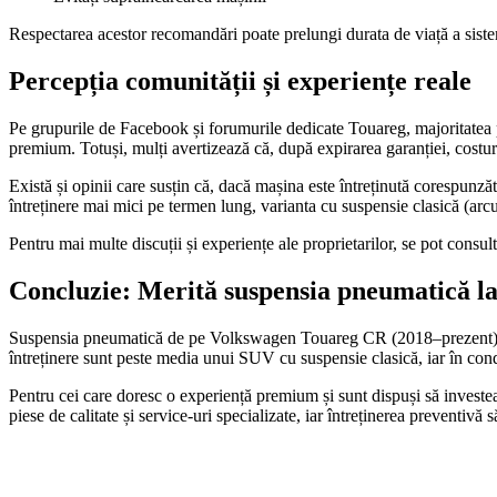
Respectarea acestor recomandări poate prelungi durata de viață a sistemu
Percepția comunității și experiențe reale
Pe grupurile de Facebook și forumurile dedicate Touareg, majoritatea 
premium. Totuși, mulți avertizează că, după expirarea garanției, costuri
Există și opinii care susțin că, dacă mașina este întreținută corespunz
întreținere mai mici pe termen lung, varianta cu suspensie clasică (arcu
Pentru mai multe discuții și experiențe ale proprietarilor, se pot cons
Concluzie: Merită suspensia pneumatică 
Suspensia pneumatică de pe Volkswagen Touareg CR (2018–prezent) aduce 
întreținere sunt peste media unui SUV cu suspensie clasică, iar în con
Pentru cei care doresc o experiență premium și sunt dispuși să investeas
piese de calitate și service-uri specializate, iar întreținerea preventivă s