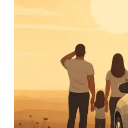
Navigație Mercedes W204
Navigație Mercedes W211
Navigație Mercedes Sprinter
Passat
Navigație Passat B5
Navigație Passat B5 5
Navigație Passat B6
Navigație Passat B7
Navigație Passat B8
Navigație Passat CC
Skoda
Navigație Skoda Fabia 1
Navigație Skoda Fabia 2
Navigație Skoda Octavia 1
Navigație Skoda Octavia 2
Navigație Skoda Octavia 3
Navigație Skoda Rapid
Navigație Skoda Superb 1
Navigație Skoda Superb 2
Navigație Toyota Avensis T25
Portbagaj Plafon Auto
Sub 350 Litri
Peste 350 Litri
Peste 450 litri
Accesorii auto masina