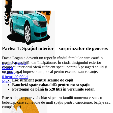
12
Jun
Partea 1: Spațiul interior – surprinzător de generos
Dacia Logan a devenit un reper în rândul familiilor care caută o
mașină accesibilă, dar încăpătoare. În ciuda designului exterior
Login / Register
compact, interiorul oferă suficient spațiu pentru 5 pasageri adulți și
Search
un portbagaj impresionant, ideal pentru excursii sau vacanțe.
Wishlist
0
items
/
0,00
lei
Loc suficient pentru scaune de copil
Menu
Banchetă spate rabatabilă pentru extra spațiu
Portbagaj de până la 528 litri în versiunile sedan
Este o alegere potrivită chiar și pentru familii numeroase sau cu
bebeluși, care au nevoie de mult spațiu pentru cărucioare, bagaje sau
cumpărături.