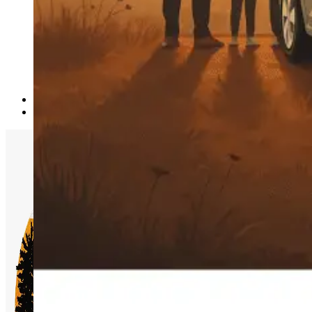
Accesorii Dacia Duster 3
Accesorii Duster 2
Accesorii Dacia Jogger
Parfum masina
Copertine auto
Incalzitor diesel
Antifurt masina
Blog
Despre Noi