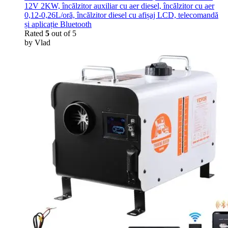
12V 2KW, încălzitor auxiliar cu aer diesel, încălzitor cu aer
0,12-0,26L/oră, încălzitor diesel cu afișaj LCD, telecomandă
și aplicație Bluetooth
Rated
5
out of 5
by Vlad