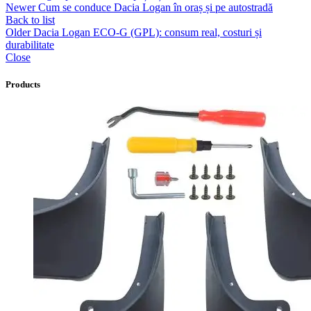
Newer
Cum se conduce Dacia Logan în oraș și pe autostradă
Back to list
Older
Dacia Logan ECO-G (GPL): consum real, costuri și
durabilitate
Close
Products