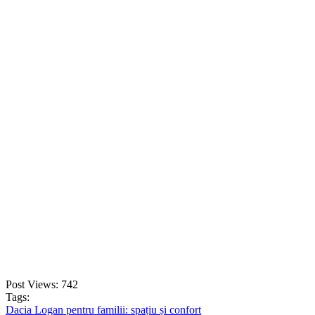
On Sale
Navigație Android 8.8 Inci pen...
1.499,00
lei
Original price was: 1.499,00 lei.
1.252,00
lei
Current price is:
1.252,00 lei.
ADD TO CART
Post Views:
742
Tags:
Dacia Logan pentru familii: spațiu și confort