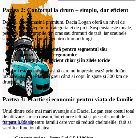
Partea 2: Confortul la drum – simplu, dar eficient
Deși nu este o mașină premium, Dacia Logan oferă un nivel de
confort peste așteptări în categoria ei de preț. Suspensia este moale,
perfectă pentru gropile din oraș sau drumuri de țară, iar scaunele
sunt suficient de comode pentru drumuri lungi.
Izolație fonică decentă pentru segmentul său
Comenzi simple și ergonomice
Aer condiționat eficient chiar și în zilele toride
Loganul este genul de mașină care nu impresionează prin dotări
luxoase, dar nu te lasă la greu când ai copii în spate și 300 km de
drum înainte.
Partea 3: Practic și economic pentru viața de familie
Unul dintre cele mai mari avantaje ale Daciei Logan este costul total
de utilizare – mic consum, întreținere ieftină și piese disponibile la
0
items
0,00
lei
tot pasul. Ideal pentru familii care vor să reducă cheltuielile, fără să
sacrifice funcționalitatea.