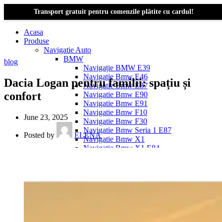
Transport gratuit pentru comenzile plătite cu cardul!
Acasa
Produse
Navigatie Auto
BMW
blog
Navigație BMW E39
Navigatie Bmw E46
Dacia Logan pentru familii: spațiu și
Navigatie Bmw E87
confort
Navigatie Bmw E90
Navigatie Bmw E91
Navigatie Bmw F10
June 23, 2025
Navigatie Bmw F30
Navigatie Bmw Seria 1 E87
Posted by
ELENA
Navigatie Bmw X1
Navigatie Bmw X1 E84
Navigatie BMW X3
Navigatie BMW X3 E83
Navigatie BMW X3 f25
Dacia Logan
Navigație Dacia Logan 1 (2004–2012)
Navigație Dacia Logan 2 (2012–2020)
Navigație Dacia Logan 3 (2020–Prezent)
Dacia Duster