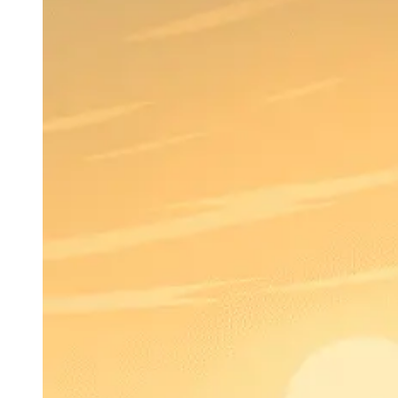
Navigatie Duster 2011
Navigatie Duster 2019
Audi
Navigatie Audi A3 8p
Navigatie Audi A4
Navigatie Audi A4 B6
Navigatie Audi A4 B7
Navigatie Audi A4 B8
Navigatie Audi A5
Navigatie Audi A6 C5
Navigatie Audi A6 C6
Navigatie Audi A6 C7
Navigatie Audi Q5
Ford
Navigație Ford Fiesta
Navigație Ford Focus 1
Navigație Ford Focus 2
Navigație Ford Focus MK3
Navigație Ford Mondeo MK3
Navigație Ford Mondeo MK4
Navigație Ford Transit
Mercedes
Navigație Mercedes C Class W203
Navigație Mercedes C Class W204
Navigație Mercedes W203