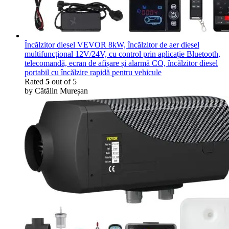
Încălzitor diesel VEVOR 8kW, încălzitor de aer diesel
multifuncțional 12V/24V, cu control prin aplicație Bluetooth,
telecomandă, ecran de afișare și alarmă CO, încălzitor diesel
portabil cu încălzire rapidă pentru vehicule
Rated
5
out of 5
by Cătălin Mureșan