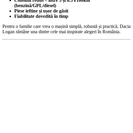
Consum redus – între 5 și 6.5 l/100km
(benzină/GPL/diesel)
Piese ieftine și ușor de găsit
Fiabilitate dovedită în timp
Pentru o familie care vrea o mașină simplă, robustă și practică, Dacia
Logan rămâne una dintre cele mai inspirate alegeri în România.
Cotieră pentru Dacia Duster II...
390,46
lei
ADD TO CART