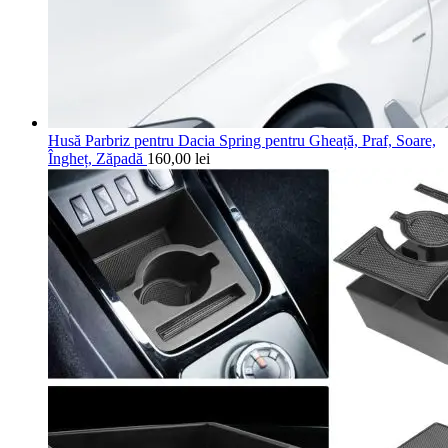
Husă Parbriz pentru Dacia Spring pentru Gheață, Praf, Soare,
Îngheț, Zăpadă
160,00
lei