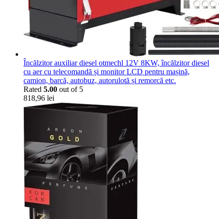
Încălzitor auxiliar diesel otmechl 12V 8KW, încălzitor diesel
cu aer cu telecomandă și monitor LCD pentru mașină,
camion, barcă, autobuz, autorulotă și remorcă etc.
Rated
5.00
out of 5
818,96
lei