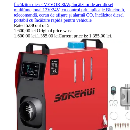
Încălzitor diesel VEVOR 8kW, încălzitor de aer diesel
multifuncțional 12V/24V, cu control prin aplicație Bluetooth,
telecomandă, ecran de afișare și alarmă CO, încălzitor diesel
portabil cu încălzire rapidă pentru vehicule
Rated
5.00
out of 5
1.600,00
lei
Original price was:
1.600,00 lei.
1.355,00
lei
Current price is: 1.355,00 lei.