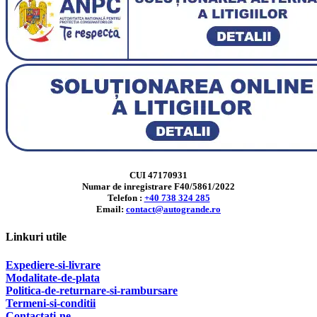
CUI 47170931
Numar de inregistrare F40/5861/2022
Telefon :
+40 738 324 285
Email:
contact@autogrande.ro
Linkuri utile
Expediere-si-livrare
Modalitate-de-plata
Politica-de-returnare-si-rambursare
T
ermeni-si-conditii
Contactati-ne