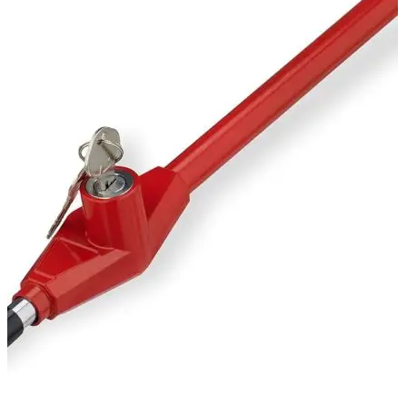
0
items
0,00
lei