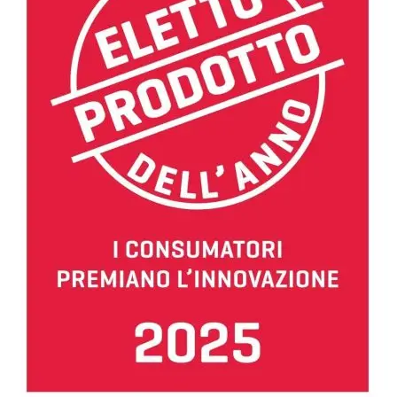
Accesorii Dacia Duster 3
Accesorii Duster 2
Accesorii Dacia Jogger
Parfum masina
Copertine auto
Incalzitor diesel
Antifurt masina
Blog
Despre Noi