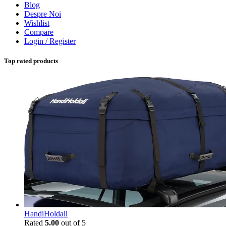
Blog
Despre Noi
Wishlist
Compare
Login / Register
Top rated products
HandiHoldall
Rated
5.00
out of 5