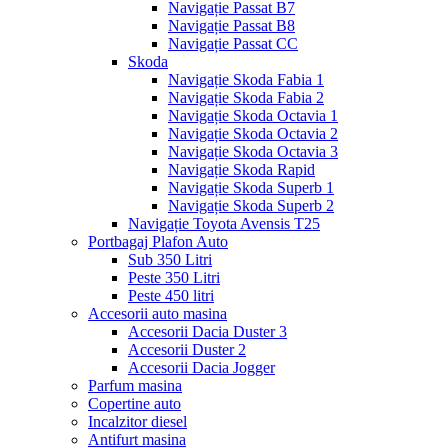
Navigație Passat B7
Navigație Passat B8
Navigație Passat CC
Skoda
Navigație Skoda Fabia 1
Navigație Skoda Fabia 2
Navigație Skoda Octavia 1
Navigație Skoda Octavia 2
Navigație Skoda Octavia 3
Navigație Skoda Rapid
Navigație Skoda Superb 1
Navigație Skoda Superb 2
Navigație Toyota Avensis T25
Portbagaj Plafon Auto
Sub 350 Litri
Peste 350 Litri
Peste 450 litri
Accesorii auto masina
Accesorii Dacia Duster 3
Accesorii Duster 2
Accesorii Dacia Jogger
Parfum masina
Copertine auto
Incalzitor diesel
Antifurt masina