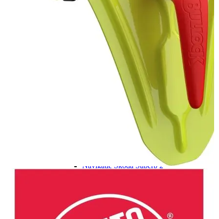
Navigație Mercedes W204
Navigație Mercedes W211
Navigație Mercedes Sprinter
Passat
Navigație Passat B5
Navigație Passat B5 5
Navigație Passat B6
Navigație Passat B7
Navigație Passat B8
Navigație Passat CC
Skoda
Navigație Skoda Fabia 1
Navigație Skoda Fabia 2
Navigație Skoda Octavia 1
Navigație Skoda Octavia 2
Navigație Skoda Octavia 3
Navigație Skoda Rapid
Navigație Skoda Superb 1
Navigație Skoda Superb 2
Navigație Toyota Avensis T25
Portbagaj Plafon Auto
Sub 350 Litri
Peste 350 Litri
Peste 450 litri
Accesorii auto masina