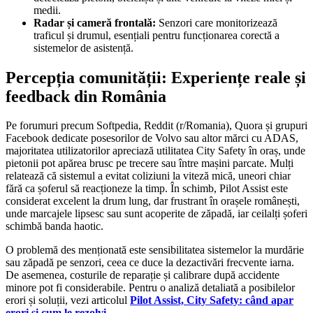
medii.
Radar și cameră frontală:
Senzori care monitorizează
traficul și drumul, esențiali pentru funcționarea corectă a
sistemelor de asistență.
Percepția comunității: Experiențe reale și
feedback din România
Pe forumuri precum Softpedia, Reddit (r/Romania), Quora și grupuri
Facebook dedicate posesorilor de Volvo sau altor mărci cu ADAS,
majoritatea utilizatorilor apreciază utilitatea City Safety în oraș, unde
pietonii pot apărea brusc pe trecere sau între mașini parcate. Mulți
relatează că sistemul a evitat coliziuni la viteză mică, uneori chiar
fără ca șoferul să reacționeze la timp. În schimb, Pilot Assist este
considerat excelent la drum lung, dar frustrant în orașele românești,
unde marcajele lipsesc sau sunt acoperite de zăpadă, iar ceilalți șoferi
schimbă banda haotic.
O problemă des menționată este sensibilitatea sistemelor la murdărie
sau zăpadă pe senzori, ceea ce duce la dezactivări frecvente iarna.
De asemenea, costurile de reparație și calibrare după accidente
minore pot fi considerabile. Pentru o analiză detaliată a posibilelor
erori și soluții, vezi articolul
Pilot Assist, City Safety: când apar
erori și cum le rezolvi
.