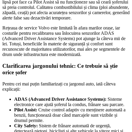
lipsă pot face ca Pilot Assist să nu funcționeze sau să ceară șoferului
să preia controlul. Calitatea combustibilului și clima (ploi abundente,
zăpadă, ceață) pot afecta acuratețea senzorilor și camerelor, generând
alerte false sau dezactivări temporare.
Rețeaua de service Volvo este limitată în afara marilor orașe, iar
costurile pentru recalibrarea sau înlocuirea senzorilor ADAS
(Advanced Driver Assistance Systems) pot ajunge la câteva mii de
lei. Totuși, beneficiile în materie de siguranță și confort sunt
recunoscute de majoritatea utilizatorilor, mai ales pe segmentele de
drum unde infrastructura este modernizată.
Clarificarea jargonului tehnic: Ce trebuie să știe
orice șofer
Pentru cei mai puțin familiarizați cu jargonul auto, iată câteva
explicații:
ADAS (Advanced Driver Assistance Systems):
Sisteme
electronice care ajută șoferul la condus, frânare sau parcare.
Pilot Assist:
Cruise control adaptiv cu menținere automată a
benzii, funcționează doar când marcajele sunt vizibile și
drumul permite.
City Safety:
Sistem de frânare automată de urgență,
detectează pietoni, bicicliști și alte vehicule la viteze mici și