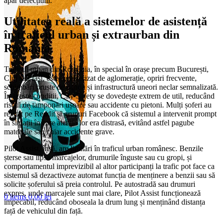
apar defecțiuni.
Utilitatea reală a sistemelor de asistență
în traficul urban și extraurban din
România
Traficul urban din România, în special în orașe precum București,
Cluj sau Iași, este caracterizat de aglomerație, opriri frecvente,
schimbări bruște de bandă și infrastructură uneori neclar semnalizată.
În aceste condiții, City Safety se dovedește extrem de util, reducând
riscul de tamponări ușoare sau accidente cu pietoni. Mulți șoferi au
relatat pe Reddit și grupuri Facebook că sistemul a intervenit prompt
în situații în care atenția lor era distrasă, evitând astfel pagube
materiale sau chiar accidente grave.
Pilot Assist, însă, are limitări în traficul urban românesc. Benzile
șterse sau lipsa marcajelor, drumurile înguste sau cu gropi, și
comportamentul imprevizibil al altor participanți la trafic pot face ca
sistemul să dezactiveze automat funcția de menținere a benzii sau să
solicite șoferului să preia controlul. Pe autostradă sau drumuri
expres, unde marcajele sunt mai clare, Pilot Assist funcționează
0
items
0,00
lei
impecabil, reducând oboseala la drum lung și menținând distanța
față de vehiculul din față.