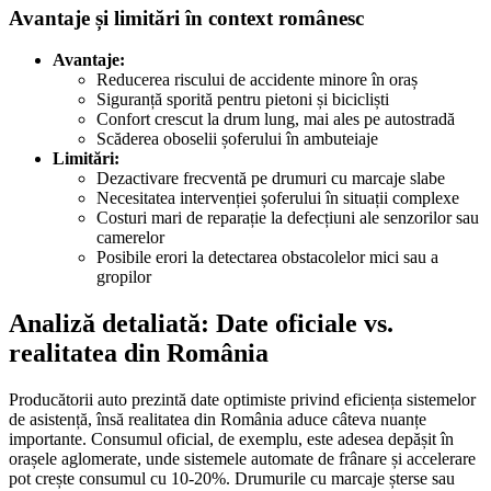
Avantaje și limitări în context românesc
Avantaje:
Reducerea riscului de accidente minore în oraș
Siguranță sporită pentru pietoni și bicicliști
Confort crescut la drum lung, mai ales pe autostradă
Scăderea oboselii șoferului în ambuteiaje
Limitări:
Dezactivare frecventă pe drumuri cu marcaje slabe
Necesitatea intervenției șoferului în situații complexe
Costuri mari de reparație la defecțiuni ale senzorilor sau
camerelor
Posibile erori la detectarea obstacolelor mici sau a
gropilor
Analiză detaliată: Date oficiale vs.
realitatea din România
Producătorii auto prezintă date optimiste privind eficiența sistemelor
de asistență, însă realitatea din România aduce câteva nuanțe
importante. Consumul oficial, de exemplu, este adesea depășit în
orașele aglomerate, unde sistemele automate de frânare și accelerare
pot crește consumul cu 10-20%. Drumurile cu marcaje șterse sau