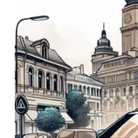
Navigatie Duster 2011
Navigatie Duster 2019
Audi
Navigatie Audi A3 8p
Navigatie Audi A4
Navigatie Audi A4 B6
Navigatie Audi A4 B7
Navigatie Audi A4 B8
Navigatie Audi A5
Navigatie Audi A6 C5
Navigatie Audi A6 C6
Navigatie Audi A6 C7
Navigatie Audi Q5
Ford
Navigație Ford Fiesta
Navigație Ford Focus 1
Navigație Ford Focus 2
Navigație Ford Focus MK3
Navigație Ford Mondeo MK3
Navigație Ford Mondeo MK4
Navigație Ford Transit
Mercedes
Navigație Mercedes C Class W203
Navigație Mercedes C Class W204
Navigație Mercedes W203