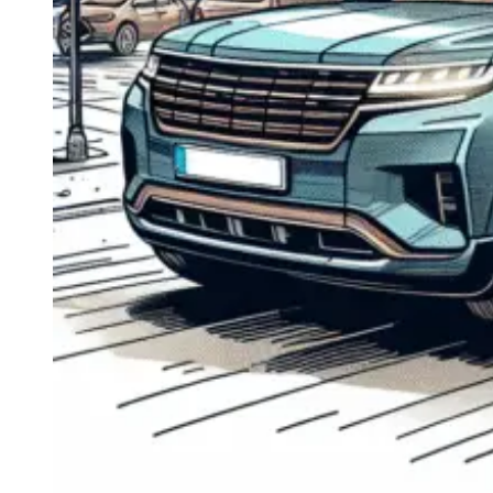
Navigație Mercedes W204
Navigație Mercedes W211
Navigație Mercedes Sprinter
Passat
Navigație Passat B5
Navigație Passat B5 5
Navigație Passat B6
Navigație Passat B7
Navigație Passat B8
Navigație Passat CC
Skoda
Navigație Skoda Fabia 1
Navigație Skoda Fabia 2
Navigație Skoda Octavia 1
Navigație Skoda Octavia 2
Navigație Skoda Octavia 3
Navigație Skoda Rapid
Navigație Skoda Superb 1
Navigație Skoda Superb 2
Navigație Toyota Avensis T25
Portbagaj Plafon Auto
Sub 350 Litri
Peste 350 Litri
Peste 450 litri
Accesorii auto masina