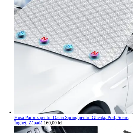
Husă Parbriz pentru Dacia Spring pentru Gheață, Praf, Soare,
Îngheț, Zăpadă
160,00
lei