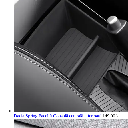
Dacia Spring Facelift Consolă centrală inferioară
149,00
lei