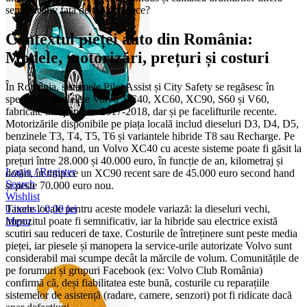
semnificativ față de țările vestice?
Contextul pieței auto din România:
Modele, motorizări, prețuri și costuri
În România, sistemele Pilot Assist și City Safety se regăsesc în
special pe modelele Volvo XC40, XC60, XC90, S60 și V60,
fabricate începând cu 2017-2018, dar și pe facelifturile recente.
Motorizările disponibile pe piața locală includ dieseluri D3, D4, D5,
benzinele T3, T4, T5, T6 și variantele hibride T8 sau Recharge. Pe
piața second hand, un Volvo XC40 cu aceste sisteme poate fi găsit la
prețuri între 28.000 și 40.000 euro, în funcție de an, kilometraj și
Login / Register
dotări, în timp ce un XC90 recent sare de 45.000 euro second hand
Search
și peste 70.000 euro nou.
Wishlist
0
items
/
0,00
lei
Taxele locale pentru aceste modele variază: la dieseluri vechi,
Menu
impozitul poate fi semnificativ, iar la hibride sau electrice există
scutiri sau reduceri de taxe. Costurile de întreținere sunt peste media
pieței, iar piesele și manopera la service-urile autorizate Volvo sunt
considerabil mai scumpe decât la mărcile de volum. Comunitățile de
pe forumuri și grupuri Facebook (ex: Volvo Club România)
confirmă că, deși fiabilitatea este bună, costurile cu reparațiile
sistemelor de asistență (radare, camere, senzori) pot fi ridicate dacă