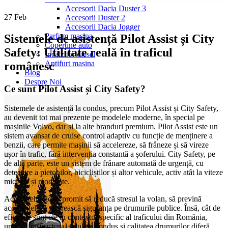
Accesorii Dacia Duster 3
27
Feb
Accesorii Duster 2
Accesorii Dacia Jogger
Parfum masina
Sistemele de asistență Pilot Assist și City
Copertine auto
Safety: Utilitate reală în traficul
Incalzitor diesel
Antifurt masina
românesc
Blog
Despre Noi
Ce sunt Pilot Assist și City Safety?
Sistemele de asistență la condus, precum Pilot Assist și City Safety,
au devenit tot mai prezente pe modelele moderne, în special pe
mașinile Volvo, dar și la alte branduri premium. Pilot Assist este un
sistem avansat de cruise control adaptiv cu funcție de menținere a
benzii, care permite mașinii să accelereze, să frâneze și să vireze
ușor în trafic, fără intervenția constantă a șoferului. City Safety, pe
de altă parte, este un sistem de frânare automată de urgență, cu
detectare a pietonilor, bicicliștilor și altor vehicule, activ atât la viteze
mici cât și moderate.
Aceste tehnologii promit să reducă stresul la volan, să prevină
accidentele și să crească siguranța pe drumurile publice. Însă, cât de
eficiente sunt ele în contextul specific al traficului din România,
unde infrastructura, stilul de condus și calitatea drumurilor diferă