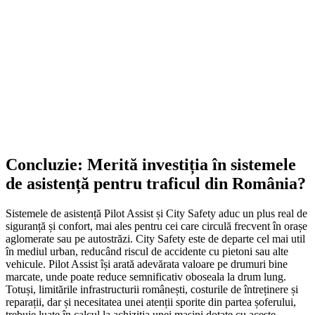
145,97
lei
ADD TO CART
Concluzie: Merită investiția în sistemele
de asistență pentru traficul din România?
Sistemele de asistență Pilot Assist și City Safety aduc un plus real de
siguranță și confort, mai ales pentru cei care circulă frecvent în orașe
aglomerate sau pe autostrăzi. City Safety este de departe cel mai util
în mediul urban, reducând riscul de accidente cu pietoni sau alte
vehicule. Pilot Assist își arată adevărata valoare pe drumuri bine
marcate, unde poate reduce semnificativ oboseala la drum lung.
Totuși, limitările infrastructurii românești, costurile de întreținere și
reparații, dar și necesitatea unei atenții sporite din partea șoferului,
trebuie luate în calcul la achiziția unei mașini dotate cu aceste