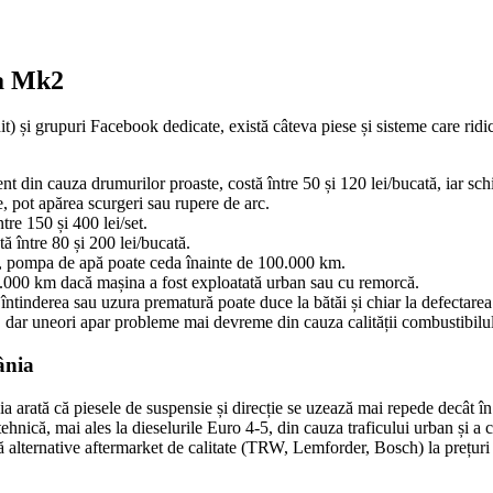
ia Mk2
 și grupuri Facebook dedicate, există câteva piese și sisteme care ridi
t din cauza drumurilor proaste, costă între 50 și 120 lei/bucată, iar sch
, pot apărea scurgeri sau rupere de arc.
tre 150 și 400 lei/set.
tă între 80 și 200 lei/bucată.
, pompa de apă poate ceda înainte de 100.000 km.
0.000 km dacă mașina a fost exploatată urban sau cu remorcă.
, întinderea sau uzura prematură poate duce la bătăi și chiar la defectare
ar uneori apar probleme mai devreme din cauza calității combustibilulu
ânia
ia arată că piesele de suspensie și direcție se uzează mai repede decât î
ică, mai ales la dieselurile Euro 4-5, din cauza traficului urban și a c
stă alternative aftermarket de calitate (TRW, Lemforder, Bosch) la prețuri