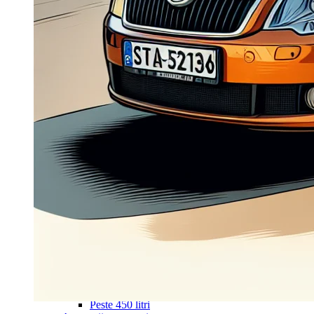
Navigație Mercedes W203
Navigație Mercedes W204
Navigație Mercedes W211
Navigație Mercedes Sprinter
Passat
Navigație Passat B5
Navigație Passat B5 5
Navigație Passat B6
Navigație Passat B7
Navigație Passat B8
Navigație Passat CC
Skoda
Navigație Skoda Fabia 1
Navigație Skoda Fabia 2
Navigație Skoda Octavia 1
Navigație Skoda Octavia 2
Navigație Skoda Octavia 3
Navigație Skoda Rapid
Navigație Skoda Superb 1
Navigație Skoda Superb 2
Navigație Toyota Avensis T25
Portbagaj Plafon Auto
Sub 350 Litri
Peste 350 Litri
Peste 450 litri