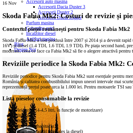
Accesorii auto masina
16
Nov
Accesorii Dacia Duster 3
Accesorii Duster 2
Skoda Fabia Mk2: Costuri de revizie și pi
Accesorii Dacia Jogger
Parfum masina
Copertine auto
Contextul pieței românești pentru Skoda Fabia Mk2
Incalzitor diesel
Antifurt masina
Skoda Fabia Mk2 a fost produsă între 2007 și 2014 și a devenit rapid 
Blog
16V) și diesel (1.4 TDI, 1.6 TDI, 1.9 TDI). Pe piața second hand, prețur
Despre Noi
moderate, ceea ce face ca Fabia Mk2 să fie o alegere atractivă pentru tin
Reviziile periodice la Skoda Fabia Mk2: Ce 
Reviziile periodice pentru Skoda Fabia Mk2 sunt esențiale pentru mențin
România și calitatea combustibilului impun uneori intervale mai scurte, ma
reprezentanță prețul poate urca la 1.000 lei. Pentru motoarele TSI sau T
Lista pieselor consumabile la revizie
Ulei motor (4-4,5 litri, în funcție de motorizare)
Filtru ulei
Filtru aer
Filtru polen/habitaclu
Filtru combustibil (mai ales la diesel)