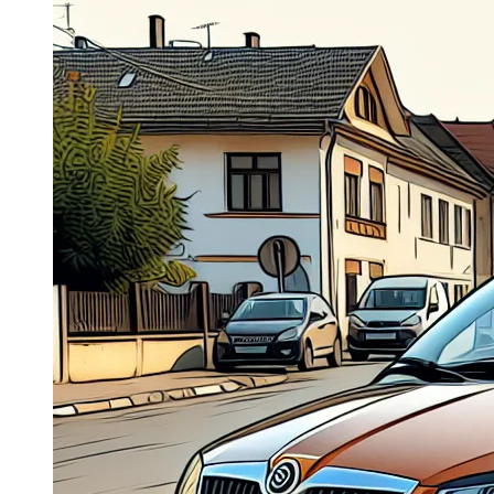
Dacia Duster
Navigatie Duster 2011
Navigatie Duster 2019
Audi
Navigatie Audi A3 8p
Navigatie Audi A4
Navigatie Audi A4 B6
Navigatie Audi A4 B7
Navigatie Audi A4 B8
Navigatie Audi A5
Navigatie Audi A6 C5
Navigatie Audi A6 C6
Navigatie Audi A6 C7
Navigatie Audi Q5
Ford
Navigație Ford Fiesta
Navigație Ford Focus 1
Navigație Ford Focus 2
Navigație Ford Focus MK3
Navigație Ford Mondeo MK3
Navigație Ford Mondeo MK4
Navigație Ford Transit
Mercedes
Navigație Mercedes C Class W203
Navigație Mercedes C Class W204