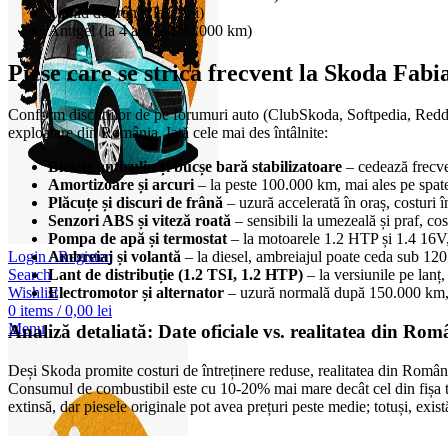
Lichid de frână (la 2 ani)
Antigel (la 4 ani sau 60.000 km)
Piese care se strică frecvent la Skoda Fab
Conform discuțiilor de pe forumuri auto (ClubSkoda, Softpedia, Reddit)
exploatare din România. Iată cele mai des întâlnite:
Bielete antiruliu și bucșe bară stabilizatoare
– cedează frecven
Amortizoare și arcuri
– la peste 100.000 km, mai ales pe spate
Plăcuțe și discuri de frână
– uzură accelerată în oraș, costuri în
Senzori ABS și viteză roată
– sensibili la umezeală și praf, cos
Pompa de apă și termostat
– la motoarele 1.2 HTP și 1.4 16V
Login / Register
Ambreiaj și volantă
– la diesel, ambreiajul poate ceda sub 12
Search
Lant de distribuție (1.2 TSI, 1.2 HTP)
– la versiunile pe lanț
Wishlist
Electromotor și alternator
– uzură normală după 150.000 km, d
0
items
/
0,00
lei
Menu
Analiză detaliată: Date oficiale vs. realitatea din Rom
Deși Skoda promite costuri de întreținere reduse, realitatea din Român
Consumul de combustibil este cu 10-20% mai mare decât cel din fișa tehn
extinsă, dar piesele originale pot avea prețuri peste medie; totuși, exi