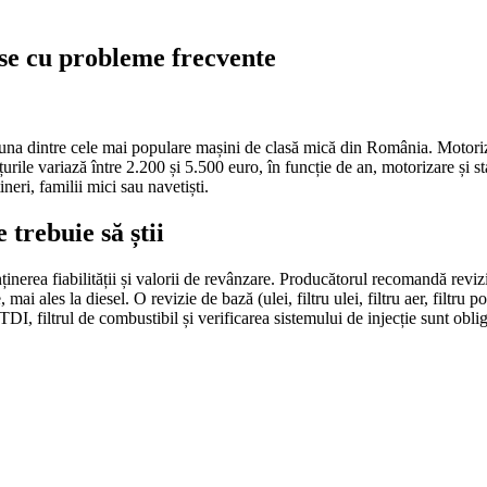
ese cu probleme frecvente
una dintre cele mai populare mașini de clasă mică din România. Motoriz
ile variază între 2.200 și 5.500 euro, în funcție de an, motorizare și st
eri, familii mici sau navetiști.
trebuie să știi
erea fiabilității și valorii de revânzare. Producătorul recomandă revizi
i ales la diesel. O revizie de bază (ulei, filtru ulei, filtru aer, filtru p
DI, filtrul de combustibil și verificarea sistemului de injecție sunt obli