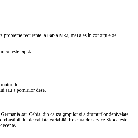
că probleme recurente la Fabia Mk2, mai ales în condițiile de
imbul este rapid.
a motorului.
i sau a pornirilor dese.
n Germania sau Cehia, din cauza gropilor și a drumurilor denivelate.
ombustibilului de calitate variabilă. Rețeaua de service Skoda este
 decente.