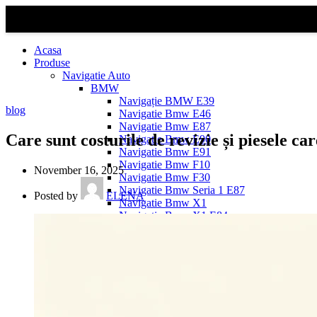
Acasa
Produse
Navigatie Auto
BMW
Navigație BMW E39
blog
Navigatie Bmw E46
Navigatie Bmw E87
Care sunt costurile de revizie și piesele c
Navigatie Bmw E90
Navigatie Bmw E91
Navigatie Bmw F10
November 16, 2025
Navigatie Bmw F30
Navigatie Bmw Seria 1 E87
Posted by
ELENA
Navigatie Bmw X1
Navigatie Bmw X1 E84
Navigatie BMW X3
Navigatie BMW X3 E83
Navigatie BMW X3 f25
Dacia Logan
Navigație Dacia Logan 1 (2004–2012)
Navigație Dacia Logan 2 (2012–2020)
Navigație Dacia Logan 3 (2020–Prezent)