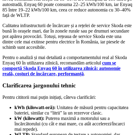
autostradă, Enyaq 60 poate consuma 22–25 kWh/100 km, iar Enyaq
85 între 19–22 kWh/100 km, ceea ce reduce autonomia cu 30–40%
față de WLTP.
Calitatea infrastructurii de încărcare și a rețelei de service Skoda este
bună în orașele mari, dar în zonele rurale sau pe drumuri secundare
pot apărea provocări. Totuși, rețeaua de service Skoda este una
dintre cele mai extinse pentru electrice în România, iar piesele de
schimb sunt accesibile.
Pentru o analiză și mai detaliată a comportamentului real al Skoda
Enyaq 60 în utilizarea zilnică, recomandăm articolul
cum se
comportă Skoda Enyaq 60 în utilizarea zilnică: autonomie
reală, costuri de încărcare, performanță
.
Clarificarea jargonului tehnic
Pentru cititorii mai puțin inițiați, câteva clarificări:
kWh (kilowatt-oră):
Unitatea de măsură pentru capacitatea
bateriei, similar cu “litrii” la un rezervor clasic.
kW (kilowatt):
Puterea maximă a motorului sau a
încărcătorului (cu cât e mai mare, cu atât accelerezi/încarci
mai repede).
WLTP:
Standard european de testare a autonomiei, dar