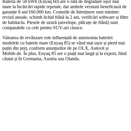
Bateria de 58 kWh (Enyaq 60) are o rată de degradare ușor mai
mare la încărcări rapide repetate, dar ambele versiuni beneficiază de
garanție 8 ani/160.000 km. Costurile de întreținere sunt minime:
revizii anuale, schimb lichid frână la 2 ani, verificări software și filtre
de habitaclu. Piesele de uzură (anvelope, plăcuțe de frână) sunt
comparabile cu cele pentru SUV-uri clasice.
Valoarea de revânzare este influențată de autonomia bateriei:
modelele cu baterie mare (Enyaq 85) se vând mai ușor și pierd mai
puțin din preț, conform anunțurilor de pe OLX, Autovit și
Mobile.de. În plus, Enyaq 85 are o piață mai largă și la export, fiind
căutat și în Germania, Austria sau Olanda.
On Sale
AUTO-STYLE
1.160,00
lei
Original price was: 1.160,00 lei.
1.040,00
lei
Current price is: