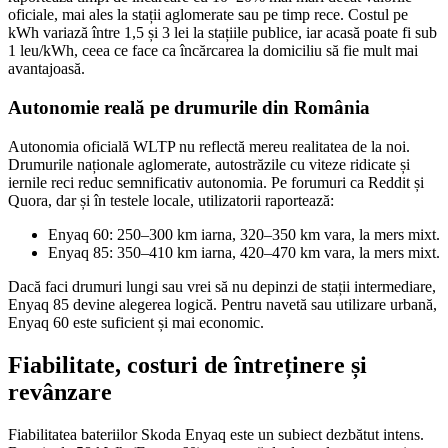
oficiale, mai ales la stații aglomerate sau pe timp rece. Costul pe
kWh variază între 1,5 și 3 lei la stațiile publice, iar acasă poate fi sub
1 leu/kWh, ceea ce face ca încărcarea la domiciliu să fie mult mai
avantajoasă.
Autonomie reală pe drumurile din România
Autonomia oficială WLTP nu reflectă mereu realitatea de la noi.
Drumurile naționale aglomerate, autostrăzile cu viteze ridicate și
iernile reci reduc semnificativ autonomia. Pe forumuri ca Reddit și
Quora, dar și în testele locale, utilizatorii raportează:
Enyaq 60: 250–300 km iarna, 320–350 km vara, la mers mixt.
Enyaq 85: 350–410 km iarna, 420–470 km vara, la mers mixt.
Dacă faci drumuri lungi sau vrei să nu depinzi de stații intermediare,
Enyaq 85 devine alegerea logică. Pentru navetă sau utilizare urbană,
Enyaq 60 este suficient și mai economic.
Fiabilitate, costuri de întreținere și
revânzare
Fiabilitatea bateriilor Skoda Enyaq este un subiect dezbătut intens.