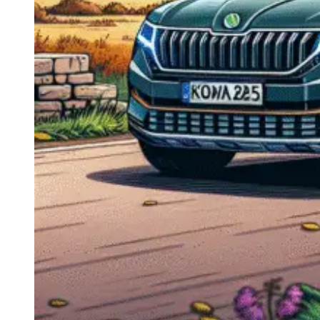
Navigație Mercedes W204
Navigație Mercedes W211
Navigație Mercedes Sprinter
Passat
Navigație Passat B5
Navigație Passat B5 5
Navigație Passat B6
Navigație Passat B7
Navigație Passat B8
Navigație Passat CC
Skoda
Navigație Skoda Fabia 1
Navigație Skoda Fabia 2
Navigație Skoda Octavia 1
Navigație Skoda Octavia 2
Navigație Skoda Octavia 3
Navigație Skoda Rapid
Navigație Skoda Superb 1
Navigație Skoda Superb 2
Navigație Toyota Avensis T25
Portbagaj Plafon Auto
Sub 350 Litri
Peste 350 Litri
Peste 450 litri
Accesorii auto masina