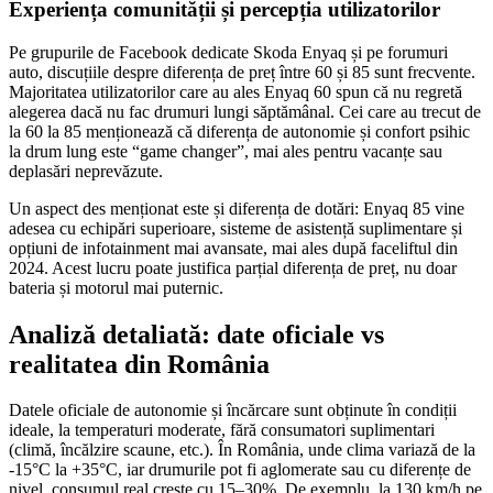
Experiența comunității și percepția utilizatorilor
Pe grupurile de Facebook dedicate Skoda Enyaq și pe forumuri
auto, discuțiile despre diferența de preț între 60 și 85 sunt frecvente.
Majoritatea utilizatorilor care au ales Enyaq 60 spun că nu regretă
alegerea dacă nu fac drumuri lungi săptămânal. Cei care au trecut de
la 60 la 85 menționează că diferența de autonomie și confort psihic
la drum lung este “game changer”, mai ales pentru vacanțe sau
deplasări neprevăzute.
Un aspect des menționat este și diferența de dotări: Enyaq 85 vine
adesea cu echipări superioare, sisteme de asistență suplimentare și
opțiuni de infotainment mai avansate, mai ales după faceliftul din
2024. Acest lucru poate justifica parțial diferența de preț, nu doar
bateria și motorul mai puternic.
Analiză detaliată: date oficiale vs
realitatea din România
Datele oficiale de autonomie și încărcare sunt obținute în condiții
ideale, la temperaturi moderate, fără consumatori suplimentari
(climă, încălzire scaune, etc.). În România, unde clima variază de la
-15°C la +35°C, iar drumurile pot fi aglomerate sau cu diferențe de
nivel, consumul real crește cu 15–30%. De exemplu, la 130 km/h pe