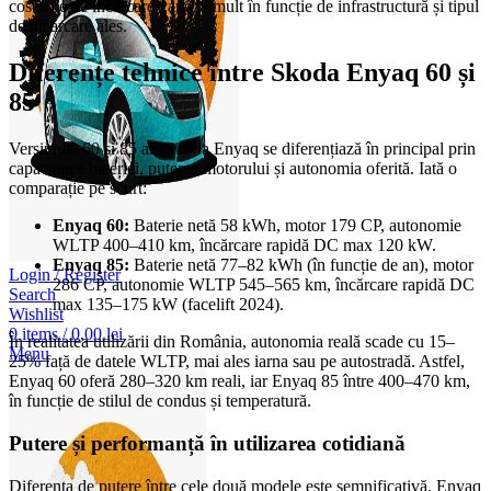
costurile de încărcare variază mult în funcție de infrastructură și tipul
de încărcare ales.
Diferențe tehnice între Skoda Enyaq 60 și
85
Versiunile 60 și 85 ale Skoda Enyaq se diferențiază în principal prin
capacitatea bateriei, puterea motorului și autonomia oferită. Iată o
comparație pe scurt:
Enyaq 60:
Baterie netă 58 kWh, motor 179 CP, autonomie
WLTP 400–410 km, încărcare rapidă DC max 120 kW.
Enyaq 85:
Baterie netă 77–82 kWh (în funcție de an), motor
Login / Register
286 CP, autonomie WLTP 545–565 km, încărcare rapidă DC
Search
max 135–175 kW (facelift 2024).
Wishlist
0
items
/
0,00
lei
În realitatea utilizării din România, autonomia reală scade cu 15–
Menu
25% față de datele WLTP, mai ales iarna sau pe autostradă. Astfel,
Enyaq 60 oferă 280–320 km reali, iar Enyaq 85 între 400–470 km,
în funcție de stilul de condus și temperatură.
Putere și performanță în utilizarea cotidiană
Diferența de putere între cele două modele este semnificativă. Enyaq