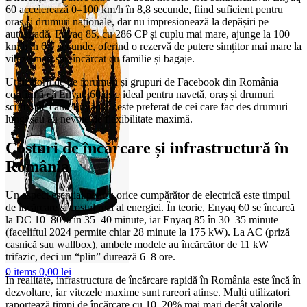
60 accelerează 0–100 km/h în 8,8 secunde, fiind suficient pentru
oraș și drumuri naționale, dar nu impresionează la depășiri pe
autostradă. Enyaq 85, cu 286 CP și cuplu mai mare, ajunge la 100
km/h în 6,7 secunde, oferind o rezervă de putere simțitor mai mare la
viteze mari sau încărcat cu familie și bagaje.
Utilizatorii de pe forumuri și grupuri de Facebook din România
confirmă că Enyaq 60 este ideal pentru navetă, oraș și drumuri
scurte, pe când Enyaq 85 este preferat de cei care fac des drumuri
lungi sau au nevoie de flexibilitate maximă.
Costuri de încărcare și infrastructură în
România
Un aspect esențial pentru orice cumpărător de electrică este timpul
de încărcare și costul real al energiei. În teorie, Enyaq 60 se încarcă
la DC 10–80% în 35–40 minute, iar Enyaq 85 în 30–35 minute
(faceliftul 2024 permite chiar 28 minute la 175 kW). La AC (priză
casnică sau wallbox), ambele modele au încărcător de 11 kW
trifazic, deci un “plin” durează 6–8 ore.
0
items
0,00
lei
În realitate, infrastructura de încărcare rapidă în România este încă în
dezvoltare, iar vitezele maxime sunt rareori atinse. Mulți utilizatori
raportează timpi de încărcare cu 10–20% mai mari decât valorile