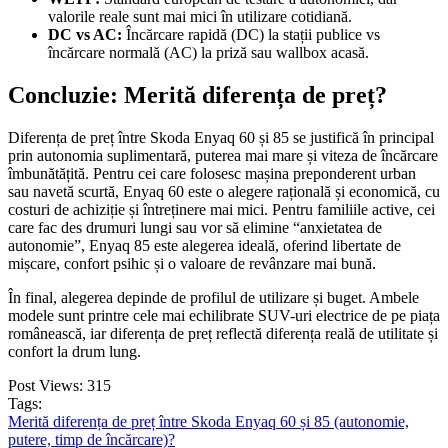
valorile reale sunt mai mici în utilizare cotidiană.
DC vs AC:
Încărcare rapidă (DC) la stații publice vs
încărcare normală (AC) la priză sau wallbox acasă.
Concluzie: Merită diferența de preț?
Diferența de preț între Skoda Enyaq 60 și 85 se justifică în principal
prin autonomia suplimentară, puterea mai mare și viteza de încărcare
îmbunătățită. Pentru cei care folosesc mașina preponderent urban
sau navetă scurtă, Enyaq 60 este o alegere rațională și economică, cu
costuri de achiziție și întreținere mai mici. Pentru familiile active, cei
care fac des drumuri lungi sau vor să elimine “anxietatea de
autonomie”, Enyaq 85 este alegerea ideală, oferind libertate de
mișcare, confort psihic și o valoare de revânzare mai bună.
În final, alegerea depinde de profilul de utilizare și buget. Ambele
modele sunt printre cele mai echilibrate SUV-uri electrice de pe piața
românească, iar diferența de preț reflectă diferența reală de utilitate și
confort la drum lung.
Post Views:
315
Tags:
Merită diferența de preț între Skoda Enyaq 60 și 85 (autonomie,
putere, timp de încărcare)?