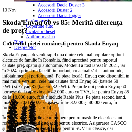
Accesorii Dacia Duster 3
13
Nov
Accesorii Duster 2
Accesorii Dacia Jogger
Parfum masina
Skoda Enyaq 60 vs 85: Merită diferența
Copertine auto
de preț?
Incalzitor diesel
Antifurt masina
Blog
Contextul pieței românești pentru Skoda Enyaq
Despre Noi
Skoda Enyaq a devenit rapid una dintre cele mai populare opțiuni
electrice de familie în România, fiind apreciată pentru raportul
calitate-preț, spațiu și autonomie. Modelul a fost lansat în 2021, iar
în 2024 a primit un facelift important, cu actualizări la autonomie,
infotainment și performanță. Pe piața locală, Enyaq este disponibil în
mai multe versiuni, cele mai căutate fiind Enyaq 60 (baterie 58
kWh) și Enyaq 85 (baterie 82 kWh). Prețurile noi pentru Enyaq 60
pornesc de la aproximativ 42.000 euro cu TVA, iar pentru Enyaq 85
de la 48.000 euro, fără a include Rabla Plus. Pe piața second hand,
modelele 2021–2022 se găsesc între 32.000 și 40.000 euro, în
funcție de echipare și rulaj.
În România, costurile de întreținere pentru mașinile electrice sunt
reduse, iar impozitul este zero pentru electrice. Asigurarea CASCO
și RCA este comparabilă cu cea pentru SUV-uri clasice, dar