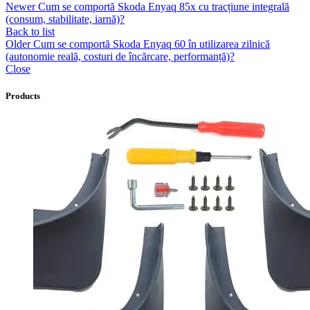
Newer
Cum se comportă Skoda Enyaq 85x cu tracțiune integrală
(consum, stabilitate, iarnă)?
Back to list
Older
Cum se comportă Skoda Enyaq 60 în utilizarea zilnică
(autonomie reală, costuri de încărcare, performanță)?
Close
Products