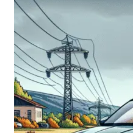
Navigatie Duster 2011
Navigatie Duster 2019
Audi
Navigatie Audi A3 8p
Navigatie Audi A4
Navigatie Audi A4 B6
Navigatie Audi A4 B7
Navigatie Audi A4 B8
Navigatie Audi A5
Navigatie Audi A6 C5
Navigatie Audi A6 C6
Navigatie Audi A6 C7
Navigatie Audi Q5
Ford
Navigație Ford Fiesta
Navigație Ford Focus 1
Navigație Ford Focus 2
Navigație Ford Focus MK3
Navigație Ford Mondeo MK3
Navigație Ford Mondeo MK4
Navigație Ford Transit
Mercedes
Navigație Mercedes C Class W203
Navigație Mercedes C Class W204
Navigație Mercedes W203