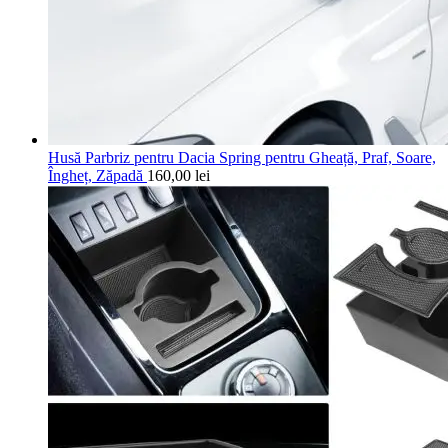
Husă Parbriz pentru Dacia Spring pentru Gheață, Praf, Soare,
Îngheț, Zăpadă
160,00
lei