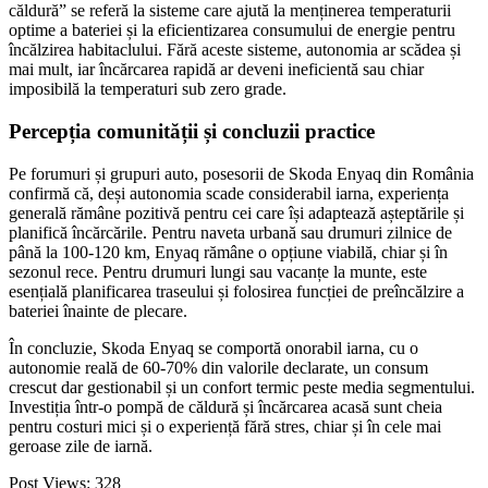
căldură” se referă la sisteme care ajută la menținerea temperaturii
optime a bateriei și la eficientizarea consumului de energie pentru
încălzirea habitaclului. Fără aceste sisteme, autonomia ar scădea și
mai mult, iar încărcarea rapidă ar deveni ineficientă sau chiar
imposibilă la temperaturi sub zero grade.
Percepția comunității și concluzii practice
Pe forumuri și grupuri auto, posesorii de Skoda Enyaq din România
confirmă că, deși autonomia scade considerabil iarna, experiența
generală rămâne pozitivă pentru cei care își adaptează așteptările și
planifică încărcările. Pentru naveta urbană sau drumuri zilnice de
până la 100-120 km, Enyaq rămâne o opțiune viabilă, chiar și în
sezonul rece. Pentru drumuri lungi sau vacanțe la munte, este
esențială planificarea traseului și folosirea funcției de preîncălzire a
bateriei înainte de plecare.
În concluzie, Skoda Enyaq se comportă onorabil iarna, cu o
autonomie reală de 60-70% din valorile declarate, un consum
crescut dar gestionabil și un confort termic peste media segmentului.
Investiția într-o pompă de căldură și încărcarea acasă sunt cheia
pentru costuri mici și o experiență fără stres, chiar și în cele mai
geroase zile de iarnă.
Post Views:
328