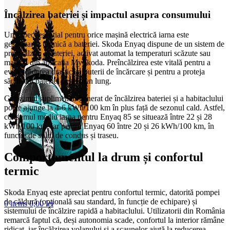
Încălzirea bateriei și impactul asupra consumului
Un aspect esențial pentru orice mașină electrică iarna este
gestionarea termică a bateriei. Skoda Enyaq dispune de un sistem de
preîncălzire a bateriei, activat automat la temperaturi scăzute sau
manual din aplicația MySkoda. Preîncălzirea este vitală pentru a
evita scăderea drastică a puterii de încărcare și pentru a proteja
sănătatea bateriei pe termen lung.
Consumul suplimentar generat de încălzirea bateriei și a habitaclului
poate ajunge la 4-6 kWh/100 km în plus față de sezonul cald. Astfel,
consumul mediu iarna pentru Enyaq 85 se situează între 22 și 28
kWh/100 km, iar pentru Enyaq 60 între 20 și 26 kWh/100 km, în
funcție de stilul de condus și traseu.
Comportamentul la drum și confortul
termic
Skoda Enyaq este apreciat pentru confortul termic, datorită pompei
de căldură (opțională sau standard, în funcție de echipare) și
0
items
0,00
lei
sistemului de încălzire rapidă a habitaclului. Utilizatorii din România
remarcă faptul că, deși autonomia scade, confortul la interior rămâne
ridicat, iar încălzirea volanului și a scaunelor ajută la reducerea