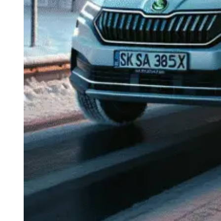
Navigație Mercedes W204
Navigație Mercedes W211
Navigație Mercedes Sprinter
Passat
Navigație Passat B5
Navigație Passat B5 5
Navigație Passat B6
Navigație Passat B7
Navigație Passat B8
Navigație Passat CC
Skoda
Navigație Skoda Fabia 1
Navigație Skoda Fabia 2
Navigație Skoda Octavia 1
Navigație Skoda Octavia 2
Navigație Skoda Octavia 3
Navigație Skoda Rapid
Navigație Skoda Superb 1
Navigație Skoda Superb 2
Navigație Toyota Avensis T25
Portbagaj Plafon Auto
Sub 350 Litri
Peste 350 Litri
Peste 450 litri
Accesorii auto masina