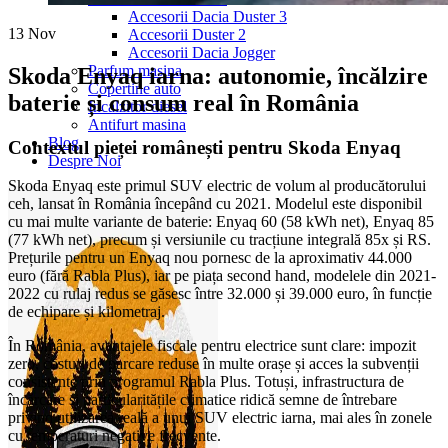
Accesorii Dacia Duster 3
13
Nov
Accesorii Duster 2
Accesorii Dacia Jogger
Parfum masina
Skoda Enyaq iarna: autonomie, încălzire
Copertine auto
baterie și consum real în România
Incalzitor diesel
Antifurt masina
Blog
Contextul pieței românești pentru Skoda Enyaq
Despre Noi
Skoda Enyaq este primul SUV electric de volum al producătorului
ceh, lansat în România începând cu 2021. Modelul este disponibil
cu mai multe variante de baterie: Enyaq 60 (58 kWh net), Enyaq 85
(77 kWh net), precum și versiunile cu tracțiune integrală 85x și RS.
Prețurile pentru un Enyaq nou pornesc de la aproximativ 44.000
euro (fără Rabla Plus), iar pe piața second hand, modelele din 2021-
2022 cu rulaj redus se găsesc între 32.000 și 39.000 euro, în funcție
de echipare și kilometraj.
În România, avantajele fiscale pentru electrice sunt clare: impozit
zero, costuri de parcare reduse în multe orașe și acces la subvenții
consistente prin programul Rabla Plus. Totuși, infrastructura de
încărcare și particularitățile climatice ridică semne de întrebare
privind utilizarea reală a unui SUV electric iarna, mai ales în zonele
cu temperaturi negative frecvente.