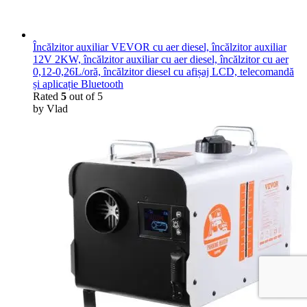
Încălzitor auxiliar VEVOR cu aer diesel, încălzitor auxiliar
12V 2KW, încălzitor auxiliar cu aer diesel, încălzitor cu aer
0,12-0,26L/oră, încălzitor diesel cu afișaj LCD, telecomandă
și aplicație Bluetooth
Rated
5
out of 5
by Vlad