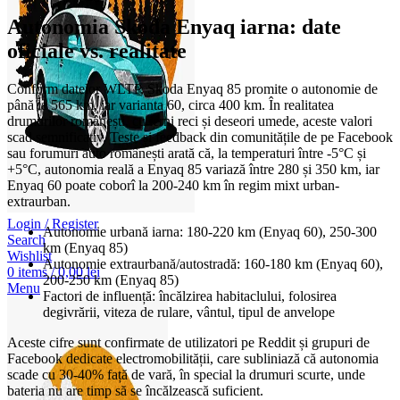
Autonomia Skoda Enyaq iarna: date
oficiale vs. realitate
Conform datelor WLTP, Skoda Enyaq 85 promite o autonomie de
până la 565 km, iar varianta 60, circa 400 km. În realitatea
drumurilor românești, cu ierni reci și deseori umede, aceste valori
scad semnificativ. Teste și feedback din comunitățile de pe Facebook
sau forumuri auto românești arată că, la temperaturi între -5°C și
+5°C, autonomia reală a Enyaq 85 variază între 280 și 350 km, iar
Enyaq 60 poate coborî la 200-240 km în regim mixt urban-
extraurban.
Login / Register
Autonomie urbană iarna: 180-220 km (Enyaq 60), 250-300
Search
km (Enyaq 85)
Wishlist
Autonomie extraurbană/autostradă: 160-180 km (Enyaq 60),
0
items
/
0,00
lei
200-250 km (Enyaq 85)
Menu
Factori de influență: încălzirea habitaclului, folosirea
degivrării, viteza de rulare, vântul, tipul de anvelope
Aceste cifre sunt confirmate de utilizatori pe Reddit și grupuri de
Facebook dedicate electromobilității, care subliniază că autonomia
scade cu 30-40% față de vară, în special la drumuri scurte, unde
bateria nu are timp să se încălzească suficient.