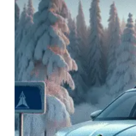
Navigatie Duster 2011
Navigatie Duster 2019
Audi
Navigatie Audi A3 8p
Navigatie Audi A4
Navigatie Audi A4 B6
Navigatie Audi A4 B7
Navigatie Audi A4 B8
Navigatie Audi A5
Navigatie Audi A6 C5
Navigatie Audi A6 C6
Navigatie Audi A6 C7
Navigatie Audi Q5
Ford
Navigație Ford Fiesta
Navigație Ford Focus 1
Navigație Ford Focus 2
Navigație Ford Focus MK3
Navigație Ford Mondeo MK3
Navigație Ford Mondeo MK4
Navigație Ford Transit
Mercedes
Navigație Mercedes C Class W203
Navigație Mercedes C Class W204
Navigație Mercedes W203