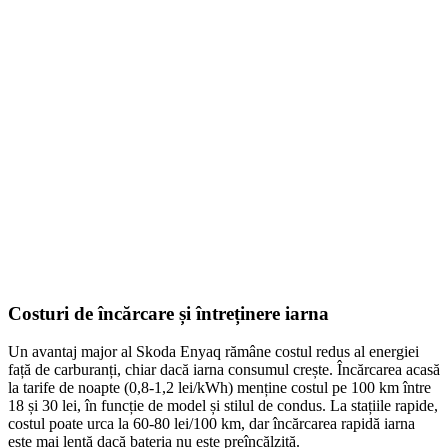
Copertină Auto Laterală Retrac...
947,80
lei
ADD TO CART
Costuri de încărcare și întreținere iarna
Un avantaj major al Skoda Enyaq rămâne costul redus al energiei
față de carburanți, chiar dacă iarna consumul crește. Încărcarea acasă
la tarife de noapte (0,8-1,2 lei/kWh) menține costul pe 100 km între
18 și 30 lei, în funcție de model și stilul de condus. La stațiile rapide,
costul poate urca la 60-80 lei/100 km, dar încărcarea rapidă iarna
este mai lentă dacă bateria nu este preîncălzită.