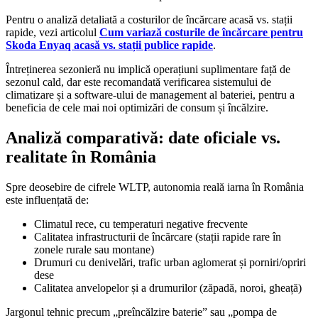
Pentru o analiză detaliată a costurilor de încărcare acasă vs. stații
rapide, vezi articolul
Cum variază costurile de încărcare pentru
Skoda Enyaq acasă vs. stații publice rapide
.
Întreținerea sezonieră nu implică operațiuni suplimentare față de
sezonul cald, dar este recomandată verificarea sistemului de
climatizare și a software-ului de management al bateriei, pentru a
beneficia de cele mai noi optimizări de consum și încălzire.
Analiză comparativă: date oficiale vs.
realitate în România
Spre deosebire de cifrele WLTP, autonomia reală iarna în România
este influențată de:
Climatul rece, cu temperaturi negative frecvente
Calitatea infrastructurii de încărcare (stații rapide rare în
zonele rurale sau montane)
Drumuri cu denivelări, trafic urban aglomerat și porniri/opriri
dese
Calitatea anvelopelor și a drumurilor (zăpadă, noroi, gheață)
Jargonul tehnic precum „preîncălzire baterie” sau „pompa de