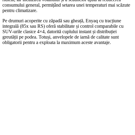
consumului general, permițând setarea unei temperaturi mai scăzute
pentru climatizare.
Pe drumuri acoperite cu zăpadă sau gheață, Enyaq cu tracțiune
integrală (85x sau RS) oferă stabilitate și control comparabile cu
SUV-urile clasice 4×4, datorită cuplului instant și distribuției
greutății pe podea. Totuși, anvelopele de iarnă de calitate sunt
obligatorii pentru a exploata la maximum aceste avantaje.
On Sale
Navigație Auto 12.3 Inch pentr...
1.999,00
lei
Original price was: 1.999,00 lei.
1.690,00
lei
Current price is:
1.690,00 lei.