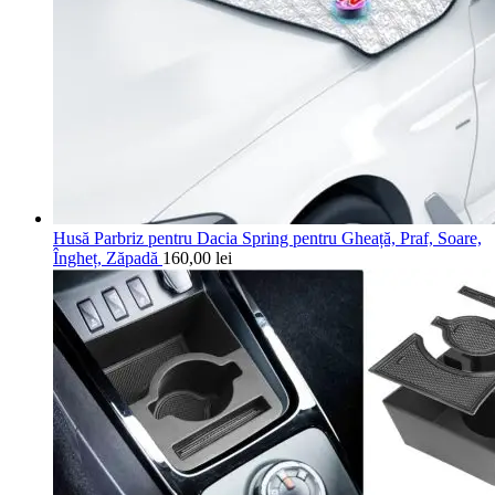
Husă Parbriz pentru Dacia Spring pentru Gheață, Praf, Soare,
Îngheț, Zăpadă
160,00
lei