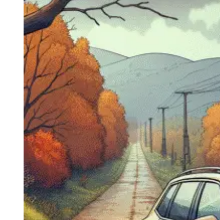
Navigatie Duster 2011
Navigatie Duster 2019
Audi
Navigatie Audi A3 8p
Navigatie Audi A4
Navigatie Audi A4 B6
Navigatie Audi A4 B7
Navigatie Audi A4 B8
Navigatie Audi A5
Navigatie Audi A6 C5
Navigatie Audi A6 C6
Navigatie Audi A6 C7
Navigatie Audi Q5
Ford
Navigație Ford Fiesta
Navigație Ford Focus 1
Navigație Ford Focus 2
Navigație Ford Focus MK3
Navigație Ford Mondeo MK3
Navigație Ford Mondeo MK4
Navigație Ford Transit
Mercedes
Navigație Mercedes C Class W203
Navigație Mercedes C Class W204
Navigație Mercedes W203