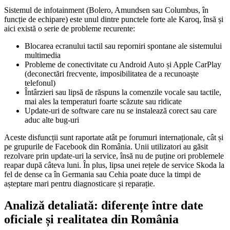
Sistemul de infotainment (Bolero, Amundsen sau Columbus, în
funcție de echipare) este unul dintre punctele forte ale Karoq, însă și
aici există o serie de probleme recurente:
Blocarea ecranului tactil sau reporniri spontane ale sistemului
multimedia
Probleme de conectivitate cu Android Auto și Apple CarPlay
(deconectări frecvente, imposibilitatea de a recunoaște
telefonul)
Întârzieri sau lipsă de răspuns la comenzile vocale sau tactile,
mai ales la temperaturi foarte scăzute sau ridicate
Update-uri de software care nu se instalează corect sau care
aduc alte bug-uri
Aceste disfuncții sunt raportate atât pe forumuri internaționale, cât și
pe grupurile de Facebook din România. Unii utilizatori au găsit
rezolvare prin update-uri la service, însă nu de puține ori problemele
reapar după câteva luni. În plus, lipsa unei rețele de service Skoda la
fel de dense ca în Germania sau Cehia poate duce la timpi de
așteptare mari pentru diagnosticare și reparație.
Analiză detaliată: diferențe între date
oficiale și realitatea din România