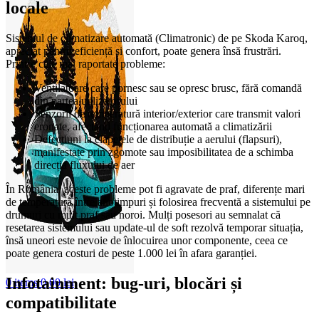
locale
Sistemul de climatizare automată (Climatronic) de pe Skoda Karoq,
apreciat pentru eficiență și confort, poate genera însă frustrări.
Printre cele mai raportate probleme:
Ventilatoare care pornesc sau se opresc brusc, fără comandă
din partea utilizatorului
Senzorii de temperatură interior/exterior care transmit valori
eronate, afectând funcționarea automată a climatizării
Defecțiuni la clapetele de distribuție a aerului (flapsuri),
manifestate prin zgomote sau imposibilitatea de a schimba
direcția fluxului de aer
În România, aceste probleme pot fi agravate de praf, diferențe mari
de temperatură între anotimpuri și folosirea frecventă a sistemului pe
drumuri cu mult praf sau noroi. Mulți posesori au semnalat că
resetarea sistemului sau update-ul de soft rezolvă temporar situația,
însă uneori este nevoie de înlocuirea unor componente, ceea ce
poate genera costuri de peste 1.000 lei în afara garanției.
Infotainment: bug-uri, blocări și
0
items
0,00
lei
compatibilitate