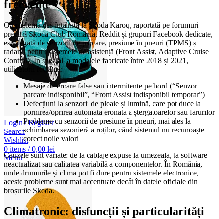
frecvente
O problemă des întâlnită la Skoda Karoq, raportată pe forumuri
precum Skoda Club România, Reddit și grupuri Facebook dedicate,
este legată de senzorii de parcare, presiune în pneuri (TPMS) și
radarul pentru sistemele de asistență (Front Assist, Adaptive Cruise
Control). În special la modelele fabricate între 2018 și 2021,
utilizatorii reclamă:
Mesaje de eroare false sau intermitente pe bord (“Senzor
parcare indisponibil”, “Front Assist indisponibil temporar”)
Defecțiuni la senzorii de ploaie și lumină, care pot duce la
pornirea/oprirea automată eronată a ștergătoarelor sau farurilor
Probleme cu senzorii de presiune în pneuri, mai ales la
Login / Register
schimbarea sezonieră a roților, când sistemul nu recunoaște
Search
corect noile valori
Wishlist
0
items
/
0,00
lei
Cauzele sunt variate: de la cablaje expuse la umezeală, la software
Menu
neactualizat sau calitatea variabilă a componentelor. În România,
unde drumurile și clima pot fi dure pentru sistemele electronice,
aceste probleme sunt mai accentuate decât în datele oficiale din
broșurile Skoda.
Climatronic: disfuncții și particularități