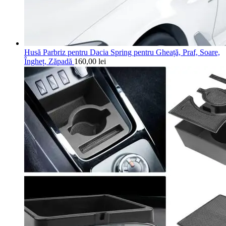
Husă Parbriz pentru Dacia Spring pentru Gheață, Praf, Soare,
Îngheț, Zăpadă
160,00
lei