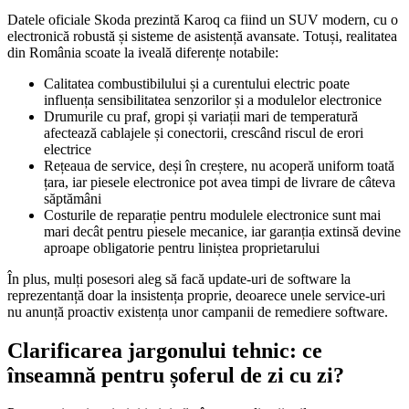
Datele oficiale Skoda prezintă Karoq ca fiind un SUV modern, cu o
electronică robustă și sisteme de asistență avansate. Totuși, realitatea
din România scoate la iveală diferențe notabile:
Calitatea combustibilului și a curentului electric poate
influența sensibilitatea senzorilor și a modulelor electronice
Drumurile cu praf, gropi și variații mari de temperatură
afectează cablajele și conectorii, crescând riscul de erori
electrice
Rețeaua de service, deși în creștere, nu acoperă uniform toată
țara, iar piesele electronice pot avea timpi de livrare de câteva
săptămâni
Costurile de reparație pentru modulele electronice sunt mai
mari decât pentru piesele mecanice, iar garanția extinsă devine
aproape obligatorie pentru liniștea proprietarului
În plus, mulți posesori aleg să facă update-uri de software la
reprezentanță doar la insistența proprie, deoarece unele service-uri
nu anunță proactiv existența unor campanii de remediere software.
Clarificarea jargonului tehnic: ce
înseamnă pentru șoferul de zi cu zi?