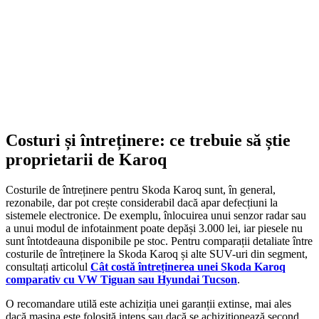
ADD TO CART
Costuri și întreținere: ce trebuie să știe
proprietarii de Karoq
Costurile de întreținere pentru Skoda Karoq sunt, în general,
rezonabile, dar pot crește considerabil dacă apar defecțiuni la
sistemele electronice. De exemplu, înlocuirea unui senzor radar sau
a unui modul de infotainment poate depăși 3.000 lei, iar piesele nu
sunt întotdeauna disponibile pe stoc. Pentru comparații detaliate între
costurile de întreținere la Skoda Karoq și alte SUV-uri din segment,
consultați articolul
Cât costă întreținerea unei Skoda Karoq
comparativ cu VW Tiguan sau Hyundai Tucson
.
O recomandare utilă este achiziția unei garanții extinse, mai ales
dacă mașina este folosită intens sau dacă se achiziționează second