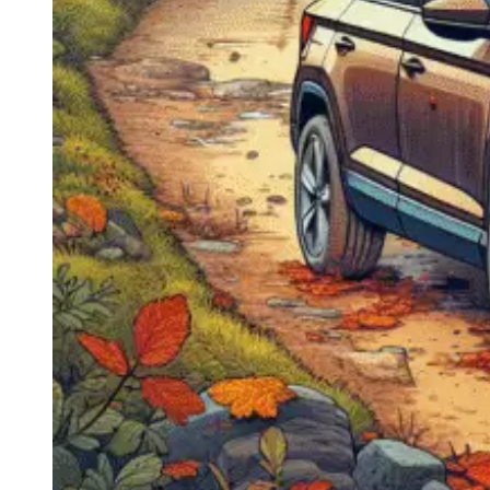
Navigație Mercedes W204
Navigație Mercedes W211
Navigație Mercedes Sprinter
Passat
Navigație Passat B5
Navigație Passat B5 5
Navigație Passat B6
Navigație Passat B7
Navigație Passat B8
Navigație Passat CC
Skoda
Navigație Skoda Fabia 1
Navigație Skoda Fabia 2
Navigație Skoda Octavia 1
Navigație Skoda Octavia 2
Navigație Skoda Octavia 3
Navigație Skoda Rapid
Navigație Skoda Superb 1
Navigație Skoda Superb 2
Navigație Toyota Avensis T25
Portbagaj Plafon Auto
Sub 350 Litri
Peste 350 Litri
Peste 450 litri
Accesorii auto masina