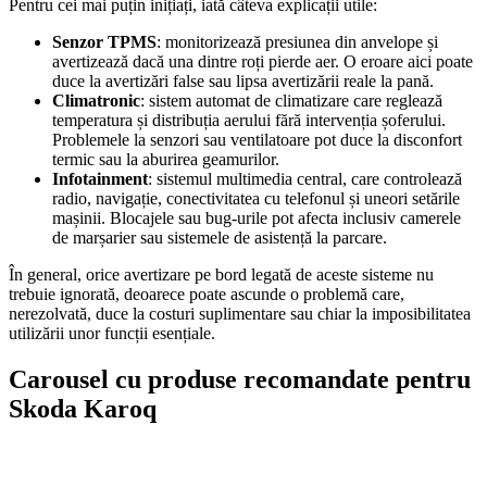
Pentru cei mai puțin inițiați, iată câteva explicații utile:
Senzor TPMS
: monitorizează presiunea din anvelope și
avertizează dacă una dintre roți pierde aer. O eroare aici poate
duce la avertizări false sau lipsa avertizării reale la pană.
Climatronic
: sistem automat de climatizare care reglează
temperatura și distribuția aerului fără intervenția șoferului.
Problemele la senzori sau ventilatoare pot duce la disconfort
termic sau la aburirea geamurilor.
Infotainment
: sistemul multimedia central, care controlează
radio, navigație, conectivitatea cu telefonul și uneori setările
mașinii. Blocajele sau bug-urile pot afecta inclusiv camerele
de marșarier sau sistemele de asistență la parcare.
În general, orice avertizare pe bord legată de aceste sisteme nu
trebuie ignorată, deoarece poate ascunde o problemă care,
nerezolvată, duce la costuri suplimentare sau chiar la imposibilitatea
utilizării unor funcții esențiale.
Carousel cu produse recomandate pentru
Skoda Karoq