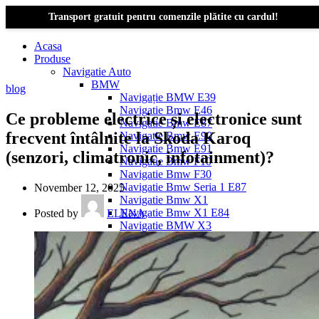
Transport gratuit pentru comenzile plătite cu cardul!
Acasa
Produse
Navigatie Auto
BMW
blog
Navigație BMW E39
Navigatie Bmw E46
Ce probleme electrice și electronice sunt
Navigatie Bmw E87
frecvent întâlnite la Skoda Karoq
Navigatie Bmw E90
Navigatie Bmw E91
(senzori, climatronic, infotainment)?
Navigatie Bmw F10
Navigatie Bmw F30
Navigatie Bmw Seria 1 E87
November 12, 2025
Navigatie Bmw X1
Navigatie Bmw X1 E84
Posted by
ELENA
Navigatie BMW X3
Navigatie BMW X3 E83
Navigatie BMW X3 f25
Dacia Logan
Navigație Dacia Logan 1 (2004–2012)
Navigație Dacia Logan 2 (2012–2020)
Navigație Dacia Logan 3 (2020–Prezent)
Dacia Duster