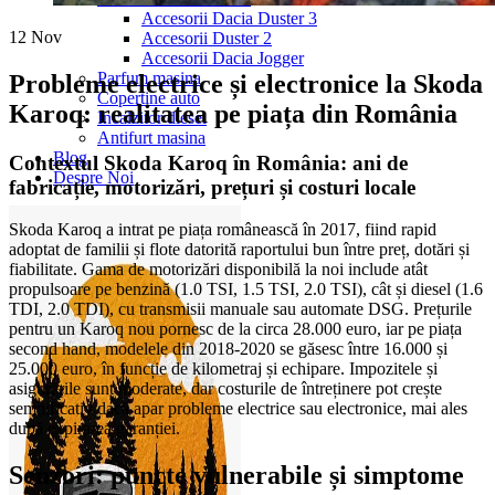
Accesorii Dacia Duster 3
12
Nov
Accesorii Duster 2
Accesorii Dacia Jogger
Parfum masina
Probleme electrice și electronice la Skoda
Copertine auto
Karoq: realitatea pe piața din România
Incalzitor diesel
Antifurt masina
Blog
Contextul Skoda Karoq în România: ani de
Despre Noi
fabricație, motorizări, prețuri și costuri locale
Skoda Karoq a intrat pe piața românească în 2017, fiind rapid
adoptat de familii și flote datorită raportului bun între preț, dotări și
fiabilitate. Gama de motorizări disponibilă la noi include atât
propulsoare pe benzină (1.0 TSI, 1.5 TSI, 2.0 TSI), cât și diesel (1.6
TDI, 2.0 TDI), cu transmisii manuale sau automate DSG. Prețurile
pentru un Karoq nou pornesc de la circa 28.000 euro, iar pe piața
second hand, modelele din 2018-2020 se găsesc între 16.000 și
25.000 euro, în funcție de kilometraj și echipare. Impozitele și
asigurările sunt moderate, dar costurile de întreținere pot crește
semnificativ dacă apar probleme electrice sau electronice, mai ales
după expirarea garanției.
Senzori: puncte vulnerabile și simptome