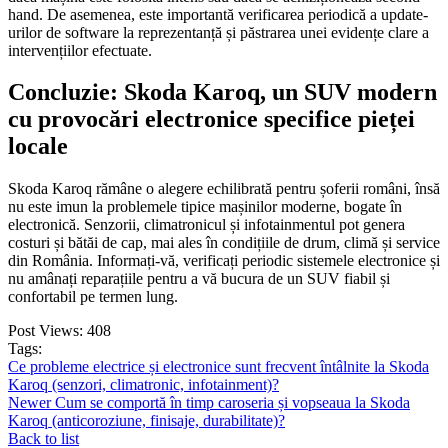
hand. De asemenea, este importantă verificarea periodică a update-
urilor de software la reprezentanță și păstrarea unei evidențe clare a
intervențiilor efectuate.
Concluzie: Skoda Karoq, un SUV modern
cu provocări electronice specifice pieței
locale
Skoda Karoq rămâne o alegere echilibrată pentru șoferii români, însă
nu este imun la problemele tipice mașinilor moderne, bogate în
electronică. Senzorii, climatronicul și infotainmentul pot genera
costuri și bătăi de cap, mai ales în condițiile de drum, climă și service
din România. Informați-vă, verificați periodic sistemele electronice și
nu amânați reparațiile pentru a vă bucura de un SUV fiabil și
confortabil pe termen lung.
Post Views:
408
Tags:
Ce probleme electrice și electronice sunt frecvent întâlnite la Skoda
Karoq (senzori, climatronic, infotainment)?
Newer
Cum se comportă în timp caroseria și vopseaua la Skoda
Karoq (anticoroziune, finisaje, durabilitate)?
Back to list