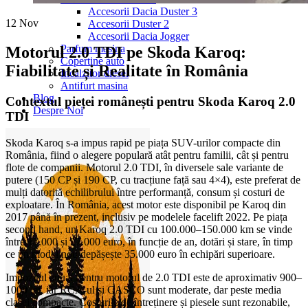
Accesorii Dacia Duster 3
12
Nov
Accesorii Duster 2
Accesorii Dacia Jogger
Parfum masina
Motorul 2.0 TDI pe Skoda Karoq:
Copertine auto
Fiabilitate și Realitate în România
Incalzitor diesel
Antifurt masina
Blog
Contextul pieței românești pentru Skoda Karoq 2.0
Despre Noi
TDI
Skoda Karoq s-a impus rapid pe piața SUV-urilor compacte din
România, fiind o alegere populară atât pentru familii, cât și pentru
flote de companii. Motorul 2.0 TDI, în diversele sale variante de
putere (150 CP și 190 CP, cu tracțiune față sau 4×4), este preferat de
mulți datorită echilibrului între performanță, consum și costuri de
exploatare. În România, acest motor este disponibil pe Karoq din
2017 până în prezent, inclusiv pe modelele facelift 2022. Pe piața
second hand, un Karoq 2.0 TDI cu 100.000–150.000 km se vinde
între 17.000 și 27.000 euro, în funcție de an, dotări și stare, în timp
ce un model nou depășește 35.000 euro în echipări superioare.
Impozitul anual pentru motorul de 2.0 TDI este de aproximativ 900–
1000 lei, iar RCA-ul și CASCO sunt moderate, dar peste media
clasei compacte. Costurile de întreținere și piesele sunt rezonabile,