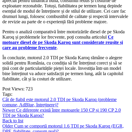
apreciat pentru dinamica bună, consumul redus și costurile de
exploatare rezonabile. Totuși, fiabilitatea pe termen lung depinde
esențial de modul de întreținere și de stilul de utilizare. Cei care fac
drumuri lungi, folosesc combustibil de calitate și respectă intervalele
de revizie au parte de o experiență fără probleme majore.
Pentru o analiză comparativă între motorizările diesel de pe Skoda
Karoq și problemele lor frecvente, poți consulta articolul
Ce
motoare diesel de pe Skoda Karoq sunt considerate reușite și
care au probleme frecvente
.
În concluzie, motorul 2.0 TDI pe Skoda Karoq rămâne o alegere
solidă pentru România, cu condiția să fie întreținut corect și să se
țină cont de particularitățile pieței locale. Investiția într-un model
bine întreținut va aduce satisfacții pe termen lung, atât la capitolul
fiabilitate, cât și la costuri de utilizare.
Post Views:
723
Tags:
Cât de fiabil este motorul 2.0 TDI pe Skoda Karoq (probleme
comune, AdBlue, întreținere)?
Newer
Ce diferențe există între motoarele 150 CP și 190 CP 2.0
TDI pe Skoda Karoq?
Back to list
Older
Cum se comportă motorul 1.6 TDI pe Skoda Karoq (EGR,
DPF, fiabilitate, consum real)?