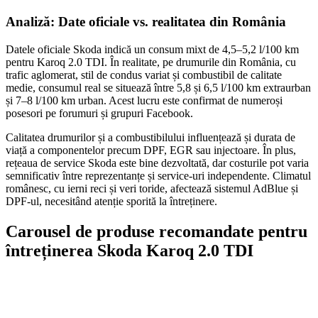
Analiză: Date oficiale vs. realitatea din România
Datele oficiale Skoda indică un consum mixt de 4,5–5,2 l/100 km
pentru Karoq 2.0 TDI. În realitate, pe drumurile din România, cu
trafic aglomerat, stil de condus variat și combustibil de calitate
medie, consumul real se situează între 5,8 și 6,5 l/100 km extraurban
și 7–8 l/100 km urban. Acest lucru este confirmat de numeroși
posesori pe forumuri și grupuri Facebook.
Calitatea drumurilor și a combustibilului influențează și durata de
viață a componentelor precum DPF, EGR sau injectoare. În plus,
rețeaua de service Skoda este bine dezvoltată, dar costurile pot varia
semnificativ între reprezentanțe și service-uri independente. Climatul
românesc, cu ierni reci și veri toride, afectează sistemul AdBlue și
DPF-ul, necesitând atenție sporită la întreținere.
Carousel de produse recomandate pentru
întreținerea Skoda Karoq 2.0 TDI