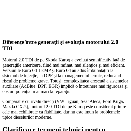
Diferențe între generații și evoluția motorului 2.0
TDI
Motorul 2.0 TDI de pe Skoda Karoq a evoluat semnificativ față de
generațiile anterioare, fiind mai rafinat, mai silențios și mai eficient.
Versiunile Euro 6d-TEMP și Euro 6d au adus îmbunătățiri la
sistemul de injecție, la DPF și la managementul termic, reducând
riscul de probleme grave. Totuși, complexitatea crescută a sistemelor
auxiliare (AdBlue, DPF, EGR) implică o întreținere mai riguroasă și
costuri potențial mai mari la reparații.
Comparativ cu rivalii direcți (VW Tiguan, Seat Ateca, Ford Kuga,
Mazda CX-5), motorul 2.0 TDI de pe Karoq este considerat printre
cele mai echilibrate ca fiabilitate, dar nu este imun la problemele
tipice dieselurilor moderne.
Clarificare termeni tehnici pentru