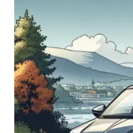
Navigatie Duster 2011
Navigatie Duster 2019
Audi
Navigatie Audi A3 8p
Navigatie Audi A4
Navigatie Audi A4 B6
Navigatie Audi A4 B7
Navigatie Audi A4 B8
Navigatie Audi A5
Navigatie Audi A6 C5
Navigatie Audi A6 C6
Navigatie Audi A6 C7
Navigatie Audi Q5
Ford
Navigație Ford Fiesta
Navigație Ford Focus 1
Navigație Ford Focus 2
Navigație Ford Focus MK3
Navigație Ford Mondeo MK3
Navigație Ford Mondeo MK4
Navigație Ford Transit
Mercedes
Navigație Mercedes C Class W203
Navigație Mercedes C Class W204
Navigație Mercedes W203