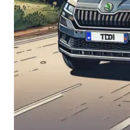
Navigație Mercedes W204
Navigație Mercedes W211
Navigație Mercedes Sprinter
Passat
Navigație Passat B5
Navigație Passat B5 5
Navigație Passat B6
Navigație Passat B7
Navigație Passat B8
Navigație Passat CC
Skoda
Navigație Skoda Fabia 1
Navigație Skoda Fabia 2
Navigație Skoda Octavia 1
Navigație Skoda Octavia 2
Navigație Skoda Octavia 3
Navigație Skoda Rapid
Navigație Skoda Superb 1
Navigație Skoda Superb 2
Navigație Toyota Avensis T25
Portbagaj Plafon Auto
Sub 350 Litri
Peste 350 Litri
Peste 450 litri
Accesorii auto masina