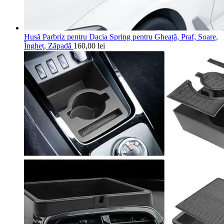
Husă Parbriz pentru Dacia Spring pentru Gheață, Praf, Soare,
Îngheț, Zăpadă
160,00
lei