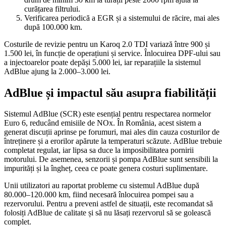
curățarea filtrului.
Verificarea periodică a EGR și a sistemului de răcire, mai ales
după 100.000 km.
Costurile de revizie pentru un Karoq 2.0 TDI variază între 900 și
1.500 lei, în funcție de operațiuni și service. Înlocuirea DPF-ului sau
a injectoarelor poate depăși 5.000 lei, iar reparațiile la sistemul
AdBlue ajung la 2.000–3.000 lei.
AdBlue și impactul său asupra fiabilității
Sistemul AdBlue (SCR) este esențial pentru respectarea normelor
Euro 6, reducând emisiile de NOx. În România, acest sistem a
generat discuții aprinse pe forumuri, mai ales din cauza costurilor de
întreținere și a erorilor apărute la temperaturi scăzute. AdBlue trebuie
completat regulat, iar lipsa sa duce la imposibilitatea pornirii
motorului. De asemenea, senzorii și pompa AdBlue sunt sensibili la
impurități și la îngheț, ceea ce poate genera costuri suplimentare.
Unii utilizatori au raportat probleme cu sistemul AdBlue după
80.000–120.000 km, fiind necesară înlocuirea pompei sau a
rezervorului. Pentru a preveni astfel de situații, este recomandat să
folosiți AdBlue de calitate și să nu lăsați rezervorul să se golească
complet.