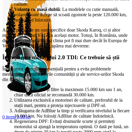
calitate.
Volanta cu masă dublă
: La modelele cu cutie manuală,
volanta poate începe să scoată zgomote la peste 120.000 km,
necesitând înlocuire.
Aceste probleme nu sunt specifice doar Skoda Karoq, ci și altor
modele din grupul VAG cu același motor. Totuși, în România, unde
drumurile, combustibilul și clima pot fi mai dure decât în Europa de
Vest, aceste defecțiuni pot apărea mai devreme.
Întreținerea motorului 2.0 TDI: Ce trebuie să știi
Întreținerea corectă este esențială pentru a evita problemele
menționate. Recomandările comunității și ale service-urilor Skoda
din România includ:
Schimbul de ulei și filtre la maximum 15.000 km sau 1 an,
chiar dacă oficial se recomandă 30.000 km.
Utilizarea exclusivă a motorinei de calitate, preferabil de la
stații mari, pentru a proteja injectoarele și DPF-ul.
Adăugarea de AdBlue la timp și verificarea nivelului la fiecare
10.000 km. Nu folosiți AdBlue de calitate îndoielnică.
0
items
0,00
lei
Regenerarea DPF: Evitați drumurile scurte și permiteți
motorului să ajungă la temperatura optimă. O dată pe lună, un
drum de minim 30 km la turații peste 2000 rpm ajută la