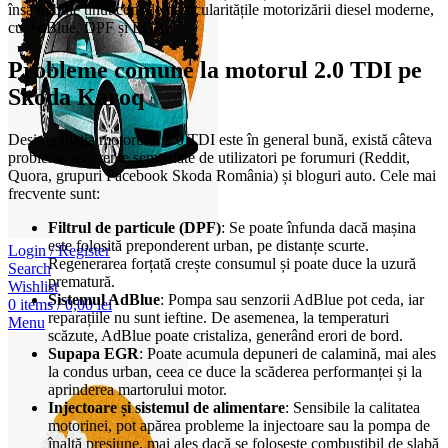
însă trebuie ținut cont de particularitățile motorizării diesel moderne,
cu AdBlue, DPF și EGR.
Probleme comune la motorul 2.0 TDI pe
Skoda Karoq
Deși reputația motorului 2.0 TDI este în general bună, există câteva
probleme recurente semnalate de utilizatori pe forumuri (Reddit,
Quora, grupuri Facebook Skoda România) și bloguri auto. Cele mai
frecvente sunt:
Filtrul de particule (DPF)
: Se poate înfunda dacă mașina
este folosită preponderent urban, pe distanțe scurte.
Login / Register
Regenerarea forțată crește consumul și poate duce la uzură
Search
prematură.
Wishlist
Sistemul AdBlue
: Pompa sau senzorii AdBlue pot ceda, iar
0
items
/
0,00
lei
reparațiile nu sunt ieftine. De asemenea, la temperaturi
Menu
scăzute, AdBlue poate cristaliza, generând erori de bord.
Supapa EGR
: Poate acumula depuneri de calamină, mai ales
la condus urban, ceea ce duce la scăderea performanței și la
aprinderea martorului motor.
Injectoare și sistemul de alimentare
: Sensibile la calitatea
motorinei, pot apărea probleme la injectoare sau la pompa de
înaltă presiune, mai ales dacă se folosește combustibil de slabă