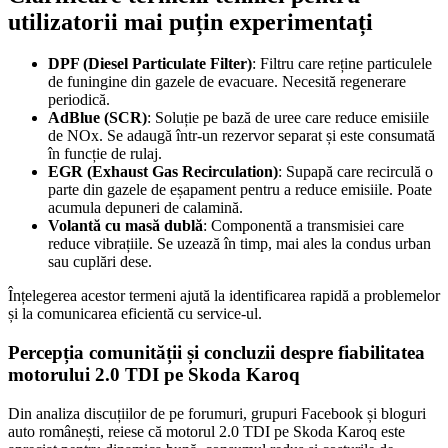
utilizatorii mai puțin experimentați
DPF (Diesel Particulate Filter)
: Filtru care reține particulele
de funingine din gazele de evacuare. Necesită regenerare
periodică.
AdBlue (SCR)
: Soluție pe bază de uree care reduce emisiile
de NOx. Se adaugă într-un rezervor separat și este consumată
în funcție de rulaj.
EGR (Exhaust Gas Recirculation)
: Supapă care recirculă o
parte din gazele de eșapament pentru a reduce emisiile. Poate
acumula depuneri de calamină.
Volantă cu masă dublă
: Componentă a transmisiei care
reduce vibrațiile. Se uzează în timp, mai ales la condus urban
sau cuplări dese.
Înțelegerea acestor termeni ajută la identificarea rapidă a problemelor
și la comunicarea eficientă cu service-ul.
Percepția comunității și concluzii despre fiabilitatea
motorului 2.0 TDI pe Skoda Karoq
Din analiza discuțiilor de pe forumuri, grupuri Facebook și bloguri
auto românești, reiese că motorul 2.0 TDI pe Skoda Karoq este