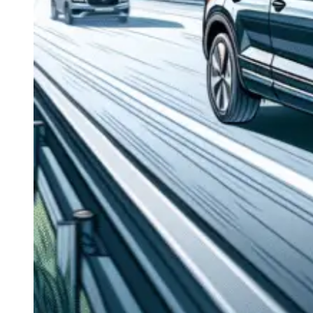
Navigație Mercedes W204
Navigație Mercedes W211
Navigație Mercedes Sprinter
Passat
Navigație Passat B5
Navigație Passat B5 5
Navigație Passat B6
Navigație Passat B7
Navigație Passat B8
Navigație Passat CC
Skoda
Navigație Skoda Fabia 1
Navigație Skoda Fabia 2
Navigație Skoda Octavia 1
Navigație Skoda Octavia 2
Navigație Skoda Octavia 3
Navigație Skoda Rapid
Navigație Skoda Superb 1
Navigație Skoda Superb 2
Navigație Toyota Avensis T25
Portbagaj Plafon Auto
Sub 350 Litri
Peste 350 Litri
Peste 450 litri
Accesorii auto masina