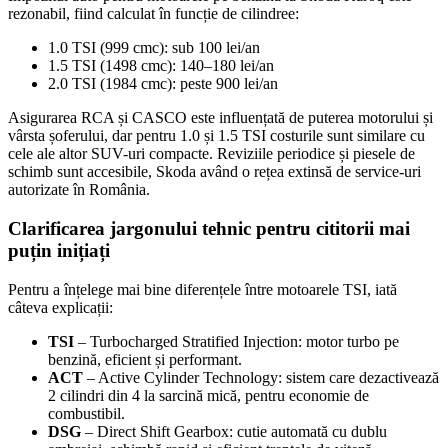
rezonabil, fiind calculat în funcție de cilindree:
1.0 TSI (999 cmc): sub 100 lei/an
1.5 TSI (1498 cmc): 140–180 lei/an
2.0 TSI (1984 cmc): peste 900 lei/an
Asigurarea RCA și CASCO este influențată de puterea motorului și
vârsta șoferului, dar pentru 1.0 și 1.5 TSI costurile sunt similare cu
cele ale altor SUV-uri compacte. Reviziile periodice și piesele de
schimb sunt accesibile, Skoda având o rețea extinsă de service-uri
autorizate în România.
Clarificarea jargonului tehnic pentru cititorii mai
puțin inițiați
Pentru a înțelege mai bine diferențele între motoarele TSI, iată
câteva explicații:
TSI
– Turbocharged Stratified Injection: motor turbo pe
benzină, eficient și performant.
ACT
– Active Cylinder Technology: sistem care dezactivează
2 cilindri din 4 la sarcină mică, pentru economie de
combustibil.
DSG
– Direct Shift Gearbox: cutie automată cu dublu