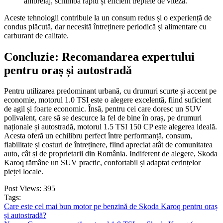
ambreiaj, schimbă rapid și eficient treptele de viteză.
Aceste tehnologii contribuie la un consum redus și o experiență de
condus plăcută, dar necesită întreținere periodică și alimentare cu
carburant de calitate.
Concluzie: Recomandarea expertului
pentru oraș și autostradă
Pentru utilizarea predominant urbană, cu drumuri scurte și accent pe
economie, motorul 1.0 TSI este o alegere excelentă, fiind suficient
de agil și foarte economic. Însă, pentru cei care doresc un SUV
polivalent, care să se descurce la fel de bine în oraș, pe drumuri
naționale și autostradă, motorul 1.5 TSI 150 CP este alegerea ideală.
Acesta oferă un echilibru perfect între performanță, consum,
fiabilitate și costuri de întreținere, fiind apreciat atât de comunitatea
auto, cât și de proprietarii din România. Indiferent de alegere, Skoda
Karoq rămâne un SUV practic, confortabil și adaptat cerințelor
pieței locale.
Post Views:
395
Tags:
Care este cel mai bun motor pe benzină de Skoda Karoq pentru oraș
și autostradă?