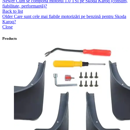
Newer
Cum se comportă motorul 1.0 TSI pe Skoda Karoq (consum,
fiabilitate, performanță)?
Back to list
Older
Care sunt cele mai fiabile motorizări pe benzină pentru Skoda
Karoq?
Close
Products