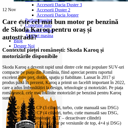
Accesorii Dacia Duster 3
12
Nov
Accesorii Duster 2
Accesorii Dacia Jogger
Parfum masina
Care este cel mai bun motor pe benzină
Copertine auto
de Skoda Karoq pentru oraș și
Incalzitor diesel
Antifurt masina
autostradă?
Blog
Despre Noi
Contextul pieței românești: Skoda Karoq și
motorizările disponibile
Skoda Karoq a devenit rapid unul dintre cele mai populare SUV-uri
compacte pe piața din România, fiind apreciat pentru raportul
excelent între preț, dotări, spațiu și fiabilitate. Lansat în 2017 și
produs până în prezent, Karoq a primit un facelift important în 2022,
care a adus îmbunătățiri la design, tehnologie și motorizări. Pe piața
românească, cele mai întâlnite motorizări pe benzină pentru Karoq
sunt:
1.0 TSI 115 CP (3 cilindri, turbo, cutie manuală sau DSG)
1.5 TSI 150 CP (4 cilindri, turbo, cutie manuală sau DSG,
uneori cu tehnologie ACT – dezactivare cilindri)
2.0 TSI 190 CP (rar, doar pe versiunile de top, 4×4 și DSG)