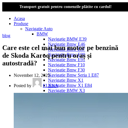
Transport gratuit pentru comenzile plătite cu cardul!
Acasa
Produse
Navigatie Auto
BMW
blog
Navigație BMW E39
Navigatie Bmw E46
Care este cel mai bun motor pe benzină
Navigatie Bmw E87
de Skoda Karoq pentru oraș și
Navigatie Bmw E90
Navigatie Bmw E91
autostradă?
Navigatie Bmw F10
Navigatie Bmw F30
Navigatie Bmw Seria 1 E87
November 12, 2025
Navigatie Bmw X1
Navigatie Bmw X1 E84
Posted by
ELENA
Navigatie BMW X3
Navigatie BMW X3 E83
Navigatie BMW X3 f25
Dacia Logan
Navigație Dacia Logan 1 (2004–2012)
Navigație Dacia Logan 2 (2012–2020)
Navigație Dacia Logan 3 (2020–Prezent)
Dacia Duster