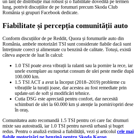
un lanț de distribuție mai robust și o fiabilitate dovedită pe termen
lung, potrivit discuțiilor de pe forumuri precum Skoda Club
România și grupuri Facebook dedicate.
Fiabilitate și percepția comunității auto
Conform discuțiilor de pe Reddit, Quora și forumurile auto din
România, ambele motorizări TSI sunt considerate fiabile dacă sunt
întreținute corect și alimentate cu benzină de calitate. Totuși, există
câteva aspecte de luat în calcul:
1.0 TSI poate avea vibrații la ralanti sau la pornire la rece, iar
unele exemplare au raportat consum de ulei peste medie după
100.000 km.
1.5 TSI ACT a avut la început (2018–2019) probleme cu
vibrațiile la turații joase, dar acestea au fost remediate prin
update-uri de soft și modificări tehnice.
Cutia DSG este apreciată pentru confort, dar necesită
schimburi de ulei la 60.000 km și atenție la porniri/opriri dese
în oraș.
Comunitatea auto recomandă 1.5 TSI pentru cei care fac drumuri
mixte sau autostradă, iar 1.0 TSI pentru navetă urbană și buget
redus. Pentru o analiză extinsă a fiabilității, vezi și articolul
cele mai
fiabile motorizări pe benzină pentru Skoda Karoq
.