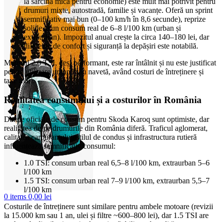
la sarcină mică pentru economie) este mult mai potrivit pentru
drumuri mixte, autostradă, familie și vacanțe. Oferă un sprint
semnificativ mai bun (0–100 km/h în 8,6 secunde), reprize
solide și un consum real de 6–8 l/100 km (urban și
extraurban). Impozitul anual crește la circa 140–180 lei, dar
diferența de confort și siguranță la depășiri este notabilă.
Motorul 2.0 TSI, deși performant, este rar întâlnit și nu este justificat
pentru utilizare urbană sau navetă, având costuri de întreținere și
taxe mari.
Realitatea consumului și a costurilor în România
Datele oficiale de consum pentru Skoda Karoq sunt optimiste, dar
realitatea de pe drumurile din România diferă. Traficul aglomerat,
calitatea carburantului, stilul de condus și infrastructura rutieră
influențează semnificativ consumul:
1.0 TSI: consum urban real 6,5–8 l/100 km, extraurban 5–6
l/100 km
1.5 TSI: consum urban real 7–9 l/100 km, extraurban 5,5–7
l/100 km
0
items
0,00
lei
Costurile de întreținere sunt similare pentru ambele motoare (revizii
la 15.000 km sau 1 an, ulei și filtre ~600–800 lei), dar 1.5 TSI are