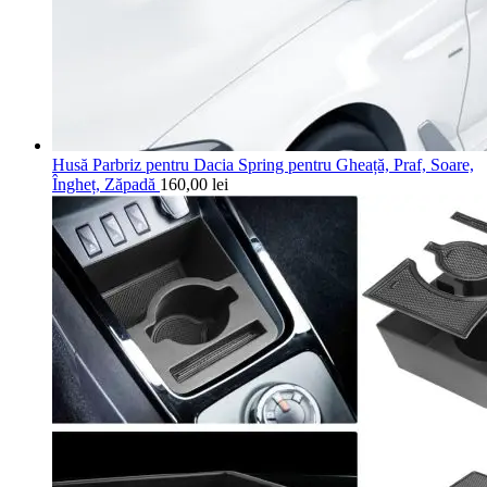
Husă Parbriz pentru Dacia Spring pentru Gheață, Praf, Soare,
Îngheț, Zăpadă
160,00
lei