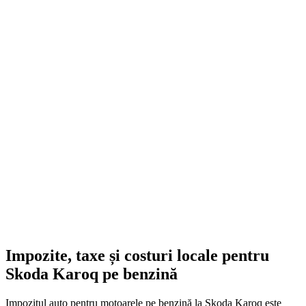
On Sale
Navigație Android 8.8 Inci pen...
1.499,00
lei
Original price was: 1.499,00 lei.
1.252,00
lei
Current price is:
1.252,00 lei.
ADD TO CART
Impozite, taxe și costuri locale pentru
Skoda Karoq pe benzină
Impozitul auto pentru motoarele pe benzină la Skoda Karoq este