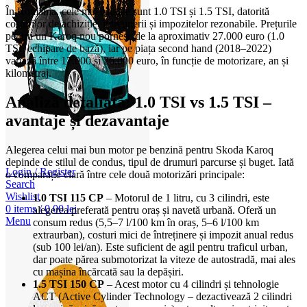
În România, cele mai căutate sunt 1.0 TSI și 1.5 TSI, datorită
costurilor de achiziție, întreținerii și impozitelor rezonabile. Prețurile
pentru un Karoq nou pornesc de la aproximativ 27.000 euro (1.0
TSI, echipare de bază), iar pe piața second hand (2018–2022)
variază între 17.000 și 26.000 euro, în funcție de motorizare, an și
kilometraj.
Analiză detaliată: 1.0 TSI vs 1.5 TSI –
avantaje și dezavantaje
Alegerea celui mai bun motor pe benzină pentru Skoda Karoq
depinde de stilul de condus, tipul de drumuri parcurse și buget. Iată
Login / Register
o comparație clară între cele două motorizări principale:
Search
Wishlist
1.0 TSI 115 CP
– Motorul de 1 litru, cu 3 cilindri, este
0
items
/
0,00
lei
alegerea preferată pentru oraș și navetă urbană. Oferă un
Menu
consum redus (5,5–7 l/100 km în oraș, 5–6 l/100 km
extraurban), costuri mici de întreținere și impozit anual redus
(sub 100 lei/an). Este suficient de agil pentru traficul urban,
dar poate părea submotorizat la viteze de autostradă, mai ales
cu mașina încărcată sau la depășiri.
1.5 TSI 150 CP
– Acest motor cu 4 cilindri și tehnologie
ACT (Active Cylinder Technology – dezactivează 2 cilindri