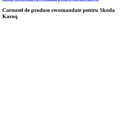
Carousel de produse recomandate pentru Skoda
Karoq
Cotieră pentru Dacia Duster II...
390,46
lei
ADD TO CART