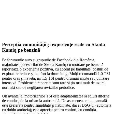
ADD TO CART
Percepția comunității și experiențe reale cu Skoda
Kamiq pe benzină
Pe forumurile auto și grupurile de Facebook din România,
majoritatea posesorilor de Skoda Kamiq cu motoare pe benzină
raportează o experiență pozitivă, cu accent pe fiabilitate, costuri de
exploatare reduse și confort la drum lung. Mulți recomandă 1.0 TSI
pentru oraș și navetă, iar 1.5 TSI pentru drumuri mixte sau utilizare
intensivă. Problemele raportate sunt rare și țin mai mult de uzura
normală sau de neglijarea reviziilor periodice.
Un avantaj al motorizărilor TSI este adaptabilitatea la stiluri diferite
de condus, de la urban la autostradă. De asemenea, cutia manuală
este preferată pentru simplitate și fiabilitate, dar și DSG-ul (automata
cu dublu ambreiaj) este apreciat pentru confort, cu condiția