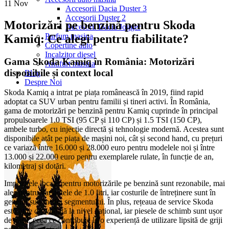
11
Nov
Accesorii Dacia Duster 3
Accesorii Duster 2
Motorizări pe benzină pentru Skoda
Accesorii Dacia Jogger
Parfum masina
Kamiq: Ce alegi pentru fiabilitate?
Copertine auto
Incalzitor diesel
Gama Skoda Kamiq în România: Motorizări
Antifurt masina
disponibile și context local
Blog
Despre Noi
Skoda Kamiq a intrat pe piața românească în 2019, fiind rapid
adoptat ca SUV urban pentru familii și tineri activi. În România,
gama de motorizări pe benzină pentru Kamiq cuprinde în principal
propulsoarele 1.0 TSI (95 CP și 110 CP) și 1.5 TSI (150 CP),
ambele turbo, cu injecție directă și tehnologie modernă. Acestea sunt
disponibile atât pe piața de mașini noi, cât și second hand, cu prețuri
ce variază între 16.000 și 28.000 euro pentru modelele noi și între
13.000 și 22.000 euro pentru exemplarele rulate, în funcție de an,
kilometraj și dotări.
Impozitele locale pentru motorizările pe benzină sunt rezonabile, mai
ales pentru variantele de 1.0 litri, iar costurile de întreținere sunt în
general sub media segmentului. În plus, rețeaua de service Skoda
este bine dezvoltată la nivel național, iar piesele de schimb sunt ușor
de găsit, ceea ce contribuie la o experiență de utilizare lipsită de griji