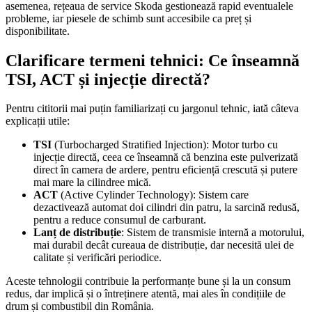
asemenea, rețeaua de service Skoda gestionează rapid eventualele
probleme, iar piesele de schimb sunt accesibile ca preț și
disponibilitate.
Clarificare termeni tehnici: Ce înseamnă
TSI, ACT și injecție directă?
Pentru cititorii mai puțin familiarizați cu jargonul tehnic, iată câteva
explicații utile:
TSI
(Turbocharged Stratified Injection): Motor turbo cu
injecție directă, ceea ce înseamnă că benzina este pulverizată
direct în camera de ardere, pentru eficiență crescută și putere
mai mare la cilindree mică.
ACT
(Active Cylinder Technology): Sistem care
dezactivează automat doi cilindri din patru, la sarcină redusă,
pentru a reduce consumul de carburant.
Lanț de distribuție
: Sistem de transmisie internă a motorului,
mai durabil decât cureaua de distribuție, dar necesită ulei de
calitate și verificări periodice.
Aceste tehnologii contribuie la performanțe bune și la un consum
redus, dar implică și o întreținere atentă, mai ales în condițiile de
drum și combustibil din România.