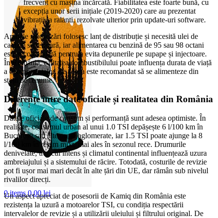
frecvent cu mașina încărcată. Fiabilitatea este foarte bună, cu
excepția unor serii inițiale (2019-2020) care au prezentat
vibrații la ralanti, rezolvate ulterior prin update-uri software.
Ambele motorizări folosesc lanț de distribuție și necesită ulei de
calitate superioară, iar alimentarea cu benzină de 95 sau 98 octani
este recomandată pentru a evita depunerile pe supape și injectoare.
În România, calitatea combustibilului poate influența durata de viață
a componentelor, de aceea este recomandat să se alimenteze din
stații de renume.
Diferențe între date oficiale și realitatea din România
Datele oficiale de consum și performanță sunt adesea optimiste. În
realitate, consumul urban al unui 1.0 TSI depășește 6 l/100 km în
București sau alte orașe aglomerate, iar 1.5 TSI poate ajunge la 8
l/100 km în regim mixt, mai ales în sezonul rece. Drumurile
denivelate, traficul intens și climatul continental influențează uzura
ambreiajului și a sistemului de răcire. Totodată, costurile de revizie
pot fi ușor mai mari decât în alte țări din UE, dar rămân sub nivelul
rivalilor direcți.
0
items
0,00
lei
Un aspect apreciat de posesorii de Kamiq din România este
rezistența la uzură a motoarelor TSI, cu condiția respectării
intervalelor de revizie și a utilizării uleiului și filtrului original. De