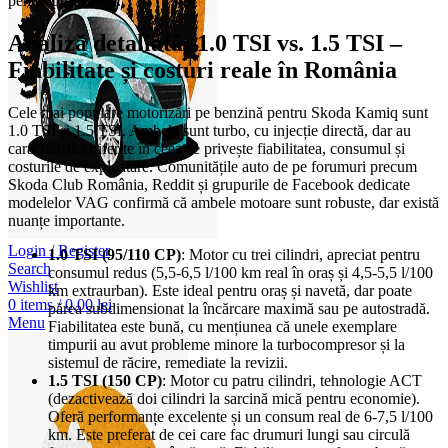
pentru proprietari.
Analiză detaliată: 1.0 TSI vs. 1.5 TSI –
Fiabilitate și costuri reale în România
Cele mai populare motorizări pe benzină pentru Skoda Kamiq sunt
1.0 TSI și 1.5 TSI. Ambele sunt turbo, cu injecție directă, dar au
caracteristici diferite în ceea ce privește fiabilitatea, consumul și
costurile de exploatare. Comunitățile auto de pe forumuri precum
Skoda Club România, Reddit și grupurile de Facebook dedicate
modelelor VAG confirmă că ambele motoare sunt robuste, dar există
nuanțe importante.
Login / Register
1.0 TSI (95/110 CP)
: Motor cu trei cilindri, apreciat pentru
Search
consumul redus (5,5-6,5 l/100 km real în oraș și 4,5-5,5 l/100
Wishlist
km extraurban). Este ideal pentru oraș și navetă, dar poate
0
items
/
0,00
lei
părea subdimensionat la încărcare maximă sau pe autostradă.
Menu
Fiabilitatea este bună, cu mențiunea că unele exemplare
timpurii au avut probleme minore la turbocompresor și la
sistemul de răcire, remediate la revizii.
1.5 TSI (150 CP)
: Motor cu patru cilindri, tehnologie ACT
(dezactivează doi cilindri la sarcină mică pentru economie).
Oferă performanțe excelente și un consum real de 6-7,5 l/100
km. Este preferat de cei care fac drumuri lungi sau circulă