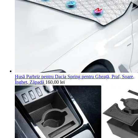
Husă Parbriz pentru Dacia Spring pentru Gheață, Praf, Soare,
Îngheț, Zăpadă
160,00
lei