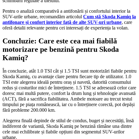
schimbării regulate a uleiului.
Pentru o analiză comparativă a antifonării și confortului interior la
SUV-urile urbane, recomandăm articolul
Cum stă Skoda Kamiq la
antifonare și confort interior față de alte SUV-uri urbane
, care
oferă detalii relevante pentru cei interesați de experiența la volan.
Concluzie: Care este cea mai fiabilă
motorizare pe benzină pentru Skoda
Kamiq?
În concluzie, atât 1.0 TSI cât și 1.5 TSI sunt motorizări fiabile pentru
Skoda Kamiq, cu avantaje clare pentru fiecare tip de utilizator. 1.0
TSI este alegerea ideală pentru oraș și navetă, datorită consumului
redus și costurilor mici de întreținere. 1.5 TSI se adresează celor care
doresc mai multă putere, confort la drum lung și tehnologie avansată
(ACT), fără a sacrifica fiabilitatea. Ambele motoare au trecut testul
timpului pe piața românească, iar cu o întreținere corectă, pot depăși
fără probleme 200.000 km.
Alegerea finală depinde de stilul de condus, buget și necesități, însă
indiferent de variantă, Skoda Kamiq pe benzină rămâne una dintre
cele mai echilibrate și fiabile opțiuni din segmentul SUV-urilor
urbane.