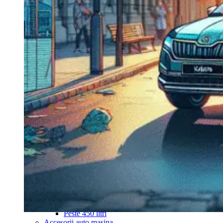
Navigație Mercedes W204
Navigație Mercedes W211
Navigație Mercedes Sprinter
Passat
Navigație Passat B5
Navigație Passat B5 5
Navigație Passat B6
Navigație Passat B7
Navigație Passat B8
Navigație Passat CC
Skoda
Navigație Skoda Fabia 1
Navigație Skoda Fabia 2
Navigație Skoda Octavia 1
Navigație Skoda Octavia 2
Navigație Skoda Octavia 3
Navigație Skoda Rapid
Navigație Skoda Superb 1
Navigație Skoda Superb 2
Navigație Toyota Avensis T25
Portbagaj Plafon Auto
Sub 350 Litri
Peste 350 Litri
Peste 450 litri
Accesorii auto masina