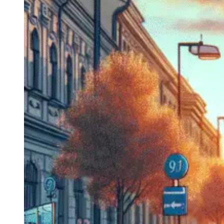
Navigatie Duster 2011
Navigatie Duster 2019
Audi
Navigatie Audi A3 8p
Navigatie Audi A4
Navigatie Audi A4 B6
Navigatie Audi A4 B7
Navigatie Audi A4 B8
Navigatie Audi A5
Navigatie Audi A6 C5
Navigatie Audi A6 C6
Navigatie Audi A6 C7
Navigatie Audi Q5
Ford
Navigație Ford Fiesta
Navigație Ford Focus 1
Navigație Ford Focus 2
Navigație Ford Focus MK3
Navigație Ford Mondeo MK3
Navigație Ford Mondeo MK4
Navigație Ford Transit
Mercedes
Navigație Mercedes C Class W203
Navigație Mercedes C Class W204
Navigație Mercedes W203