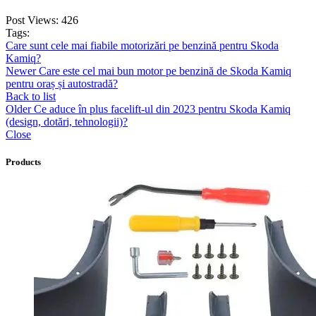
Post Views:
426
Tags:
Care sunt cele mai fiabile motorizări pe benzină pentru Skoda
Kamiq?
Newer
Care este cel mai bun motor pe benzină de Skoda Kamiq
pentru oraș și autostradă?
Back to list
Older
Ce aduce în plus facelift-ul din 2023 pentru Skoda Kamiq
(design, dotări, tehnologii)?
Close
Products