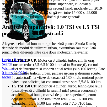
depăși 30.000 euro pentru versiunile superioare, cu dotări și
motorizări mai puternice. Pe piața second hand, modelele din 2019-
2022 cu motorizare pe benzină se găsesc între 15.000 și 22.000
euro, în funcție de kilometraj, dotări și stare generală.
Analiză comparativă: 1.0 TSI vs 1.5 TSI
pentru oraș și autostradă
Alegerea celui mai bun motor pe benzină pentru Skoda Kamiq
depinde de modul de utilizare: urban, extraurban sau mixt. Iată
principalele diferențe între cele două motorizări relevante:
Login / Register
1.0 TSI 110 CP
: Motor cu 3 cilindri, turbo, agil în oraș,
Search
consum redus (5,5-6,5 l/100 km real în București), costuri
Wishlist
mici de întreținere și impozit anual redus (sub 100 lei/an). Este
0
items
/
0,00
lei
ideal pentru traficul urban, parcare ușoară și drumuri scurte.
Menu
Pe autostradă, la viteze de croazieră 130 km/h, motorul poate
părea ușor solicitat, iar consumul crește spre 7,5-8 l/100 km.
1.5 TSI 150 CP
: Motor cu 4 cilindri, turbo, tehnologie ACT
(dezactivează 2 cilindri la sarcină mică pentru economie),
accelerații mai bune, rezervă de putere superioară pentru
depășiri și urcări. Consum urban real 6,5-7,5 l/100 km,
extraurban 5,5-6 l/100 km, autostradă 7-7,5 l/100 km.