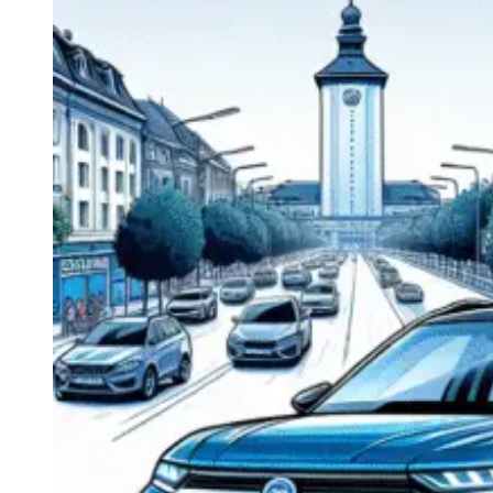
Navigatie Duster 2011
Navigatie Duster 2019
Audi
Navigatie Audi A3 8p
Navigatie Audi A4
Navigatie Audi A4 B6
Navigatie Audi A4 B7
Navigatie Audi A4 B8
Navigatie Audi A5
Navigatie Audi A6 C5
Navigatie Audi A6 C6
Navigatie Audi A6 C7
Navigatie Audi Q5
Ford
Navigație Ford Fiesta
Navigație Ford Focus 1
Navigație Ford Focus 2
Navigație Ford Focus MK3
Navigație Ford Mondeo MK3
Navigație Ford Mondeo MK4
Navigație Ford Transit
Mercedes
Navigație Mercedes C Class W203
Navigație Mercedes C Class W204
Navigație Mercedes W203