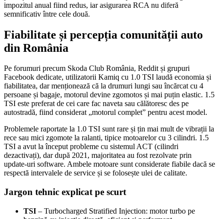
impozitul anual fiind redus, iar asigurarea RCA nu diferă
semnificativ între cele două.
Fiabilitate și percepția comunității auto
din România
Pe forumuri precum Skoda Club România, Reddit și grupuri
Facebook dedicate, utilizatorii Kamiq cu 1.0 TSI laudă economia și
fiabilitatea, dar menționează că la drumuri lungi sau încărcat cu 4
persoane și bagaje, motorul devine zgomotos și mai puțin elastic. 1.5
TSI este preferat de cei care fac naveta sau călătoresc des pe
autostradă, fiind considerat „motorul complet” pentru acest model.
Problemele raportate la 1.0 TSI sunt rare și țin mai mult de vibrații la
rece sau mici zgomote la ralanti, tipice motoarelor cu 3 cilindri. 1.5
TSI a avut la început probleme cu sistemul ACT (cilindri
dezactivați), dar după 2021, majoritatea au fost rezolvate prin
update-uri software. Ambele motoare sunt considerate fiabile dacă se
respectă intervalele de service și se folosește ulei de calitate.
Jargon tehnic explicat pe scurt
TSI
– Turbocharged Stratified Injection: motor turbo pe