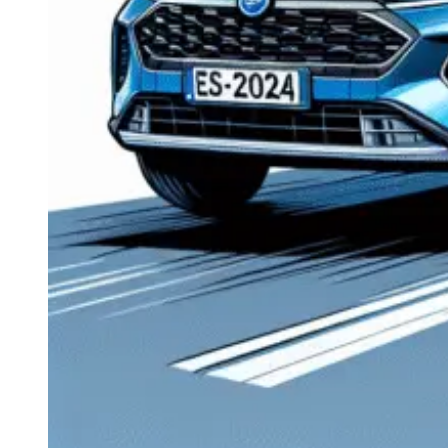
Navigație Mercedes W204
Navigație Mercedes W211
Navigație Mercedes Sprinter
Passat
Navigație Passat B5
Navigație Passat B5 5
Navigație Passat B6
Navigație Passat B7
Navigație Passat B8
Navigație Passat CC
Skoda
Navigație Skoda Fabia 1
Navigație Skoda Fabia 2
Navigație Skoda Octavia 1
Navigație Skoda Octavia 2
Navigație Skoda Octavia 3
Navigație Skoda Rapid
Navigație Skoda Superb 1
Navigație Skoda Superb 2
Navigație Toyota Avensis T25
Portbagaj Plafon Auto
Sub 350 Litri
Peste 350 Litri
Peste 450 litri
Accesorii auto masina