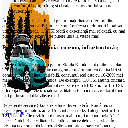
Impozitul anual este ceva mai mare (aprox. 150 lei/an), dar
confortul la drum lung și elasticitatea motorului sunt net
superioare.
În oraș, 1.0 TSI este suficient pentru majoritatea șoferilor, fiind
economic și silențios. Pentru cei care fac frecvent drumuri lungi sau
utilizează autostrada, 1.5 TSI oferă o experiență mai relaxată, cu mai
puțin zgomot și o rezervă de putere utilă la viteze mari.
Realitatea din România: consum, infrastructură și
costuri reale
Datele oficiale de consum pentru Skoda Kamiq sunt optimiste, dar
în România, cu un trafic urban aglomerat, drumuri cu denivelări și
combustibil de calitate variabilă, consumul real este cu 10-20% mai
mare decât cel din fișa tehnică. De exemplu, 1.0 TSI anunță oficial 5
l/100 km, dar în oraș consumul real sare de 6 l/100 km. La 1.5 TSI,
diferența între datele oficiale și realitate este mai mică, motorul fiind
mai puțin solicitat la viteze mari.
Rețeaua de service Skoda este bine dezvoltată în România, iar
piesele pentru motorizările TSI sunt accesibile. Totuși, pentru 1.5
0
items
0,00
lei
TSI, costurile de revizie pot fi ușor mai mari, iar tehnologia ACT
necesită uleiuri de calitate și atenție la intervalele de service. În
privința taxelor, ambele motorizări sunt prietenoase cu bugetul,