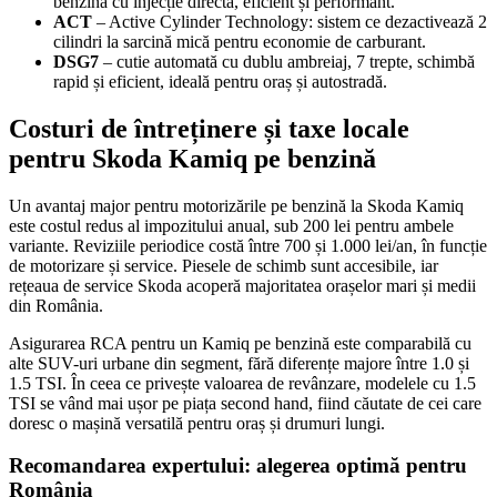
benzină cu injecție directă, eficient și performant.
ACT
– Active Cylinder Technology: sistem ce dezactivează 2
cilindri la sarcină mică pentru economie de carburant.
DSG7
– cutie automată cu dublu ambreiaj, 7 trepte, schimbă
rapid și eficient, ideală pentru oraș și autostradă.
Costuri de întreținere și taxe locale
pentru Skoda Kamiq pe benzină
Un avantaj major pentru motorizările pe benzină la Skoda Kamiq
este costul redus al impozitului anual, sub 200 lei pentru ambele
variante. Reviziile periodice costă între 700 și 1.000 lei/an, în funcție
de motorizare și service. Piesele de schimb sunt accesibile, iar
rețeaua de service Skoda acoperă majoritatea orașelor mari și medii
din România.
Asigurarea RCA pentru un Kamiq pe benzină este comparabilă cu
alte SUV-uri urbane din segment, fără diferențe majore între 1.0 și
1.5 TSI. În ceea ce privește valoarea de revânzare, modelele cu 1.5
TSI se vând mai ușor pe piața second hand, fiind căutate de cei care
doresc o mașină versatilă pentru oraș și drumuri lungi.
Recomandarea expertului: alegerea optimă pentru
România