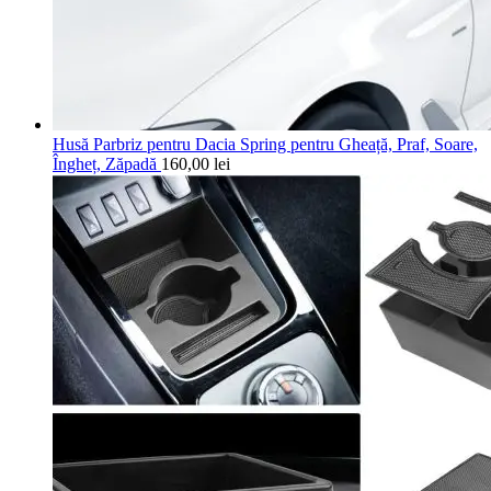
Husă Parbriz pentru Dacia Spring pentru Gheață, Praf, Soare,
Îngheț, Zăpadă
160,00
lei