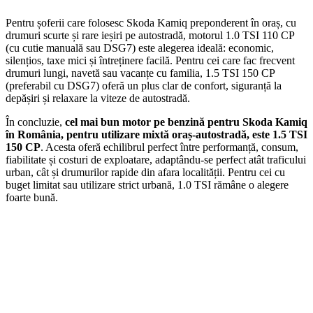
Pentru șoferii care folosesc Skoda Kamiq preponderent în oraș, cu
drumuri scurte și rare ieșiri pe autostradă, motorul 1.0 TSI 110 CP
(cu cutie manuală sau DSG7) este alegerea ideală: economic,
silențios, taxe mici și întreținere facilă. Pentru cei care fac frecvent
drumuri lungi, navetă sau vacanțe cu familia, 1.5 TSI 150 CP
(preferabil cu DSG7) oferă un plus clar de confort, siguranță la
depășiri și relaxare la viteze de autostradă.
În concluzie,
cel mai bun motor pe benzină pentru Skoda Kamiq
în România, pentru utilizare mixtă oraș-autostradă, este 1.5 TSI
150 CP
. Acesta oferă echilibrul perfect între performanță, consum,
fiabilitate și costuri de exploatare, adaptându-se perfect atât traficului
urban, cât și drumurilor rapide din afara localității. Pentru cei cu
buget limitat sau utilizare strict urbană, 1.0 TSI rămâne o alegere
foarte bună.