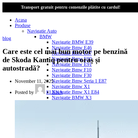
Transport gratuit pentru comenzile plătite cu cardul!
Acasa
Produse
Navigatie Auto
BMW
blog
Navigație BMW E39
Navigatie Bmw E46
Care este cel mai bun motor pe benzină
Navigatie Bmw E87
de Skoda Kamiq pentru oraș și
Navigatie Bmw E90
Navigatie Bmw E91
autostradă?
Navigatie Bmw F10
Navigatie Bmw F30
Navigatie Bmw Seria 1 E87
November 11, 2025
Navigatie Bmw X1
Navigatie Bmw X1 E84
Posted by
ELENA
Navigatie BMW X3
Navigatie BMW X3 E83
Navigatie BMW X3 f25
Dacia Logan
Navigație Dacia Logan 1 (2004–2012)
Navigație Dacia Logan 2 (2012–2020)
Navigație Dacia Logan 3 (2020–Prezent)
Dacia Duster