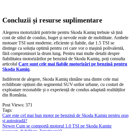
Concluzii și resurse suplimentare
Alegerea motorizării potrivite pentru Skoda Kamiq trebuie să țină
cont de stilul de condus, buget și nevoile reale de mobilitate. Ambele
motoare TSI sunt moderne, eficiente și fiabile, dar 1.5 TSI se
distinge ca soluția optimă pentru cei care vor o mașină polivalentă,
fără compromisuri la drum lung. Pentru mai multe detalii despre
fiabilitatea motorizărilor pe benzină de Skoda Kamiq, poți consulta
articolul
Care sunt cele mai fiabile motorizări pe benzină pentru
Skoda Kamiq
.
Indiferent de alegere, Skoda Kamiq rămâne una dintre cele mai
echilibrate opțiuni din segmentul SUV-urilor urbane, cu costuri de
exploatare rezonabile și o experiență de condus adaptată realităților
din România.
Post Views:
371
Tags:
Care este cel mai bun motor pe benzină de Skoda Kamiq pentru oraș
și autostradă?
Newer
Cum se comportă motorul 1.0 TSI pe Skoda Kamiq