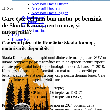
Accesorii Dacia Duster 3
11
Nov
Accesorii Duster 2
Accesorii Dacia Jogger
Parfum masina
Care este cel mai bun motor pe benzină
Copertine auto
de Skoda Kamiq pentru oraș și
Incalzitor diesel
Antifurt masina
autostradă?
Blog
Despre Noi
Contextul pieței din România: Skoda Kamiq și
motorizările disponibile
Skoda Kamiq a devenit rapid unul dintre cele mai populare SUV-uri
urbane compacte pe piața românească, fiind apreciat pentru raportul
calitate-preț, spațiul interior și tehnologia modernă. Lansat în 2019,
Kamiq este disponibil în România cu mai multe motorizări pe
benzină, adaptate atât pentru oraș, cât și pentru drumuri lungi. Cele
mai întâlnite variante pe benzină sunt:
1.0 TSI 95 CP (manuală, 5 trepte)
1.0 TSI 110 CP (manuală 6 trepte sau DSG7)
1.5 TSI 150 CP (manuală 6 trepte sau DSG7)
Prețurile pentru un Skoda Kamiq nou în 2024 pornesc de la
aproximativ 22.000 euro cu TVA pentru echiparea de bază și pot