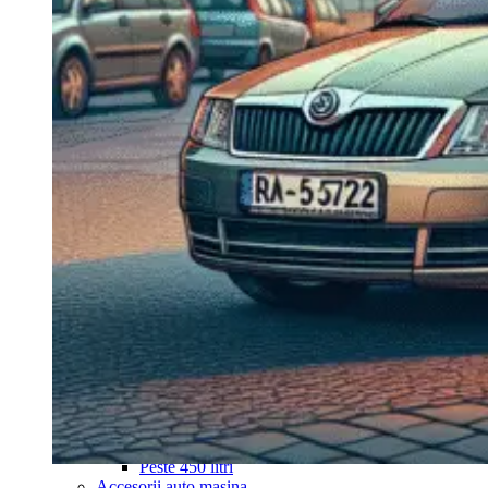
Navigație Mercedes W204
Navigație Mercedes W211
Navigație Mercedes Sprinter
Passat
Navigație Passat B5
Navigație Passat B5 5
Navigație Passat B6
Navigație Passat B7
Navigație Passat B8
Navigație Passat CC
Skoda
Navigație Skoda Fabia 1
Navigație Skoda Fabia 2
Navigație Skoda Octavia 1
Navigație Skoda Octavia 2
Navigație Skoda Octavia 3
Navigație Skoda Rapid
Navigație Skoda Superb 1
Navigație Skoda Superb 2
Navigație Toyota Avensis T25
Portbagaj Plafon Auto
Sub 350 Litri
Peste 350 Litri
Peste 450 litri
Accesorii auto masina