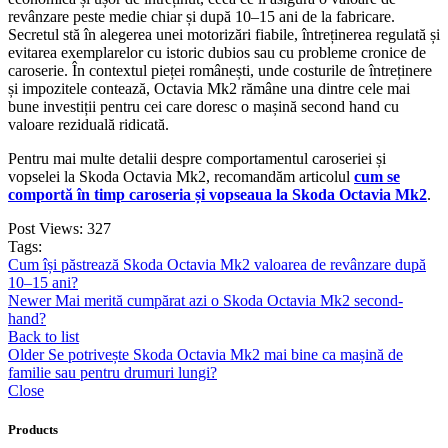
revânzare peste medie chiar și după 10–15 ani de la fabricare.
Secretul stă în alegerea unei motorizări fiabile, întreținerea regulată și
evitarea exemplarelor cu istoric dubios sau cu probleme cronice de
caroserie. În contextul pieței românești, unde costurile de întreținere
și impozitele contează, Octavia Mk2 rămâne una dintre cele mai
bune investiții pentru cei care doresc o mașină second hand cu
valoare reziduală ridicată.
Pentru mai multe detalii despre comportamentul caroseriei și
vopselei la Skoda Octavia Mk2, recomandăm articolul
cum se
comportă în timp caroseria și vopseaua la Skoda Octavia Mk2
.
Post Views:
327
Tags:
Cum își păstrează Skoda Octavia Mk2 valoarea de revânzare după
10–15 ani?
Newer
Mai merită cumpărat azi o Skoda Octavia Mk2 second-
hand?
Back to list
Older
Se potrivește Skoda Octavia Mk2 mai bine ca mașină de
familie sau pentru drumuri lungi?
Close
Products