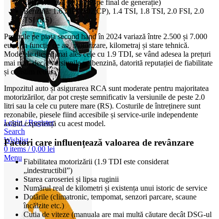
CR), 1.6 TDI (105 CP, pe final de generație)
Benzină: 1.6 MPI (102 CP), 1.4 TSI, 1.8 TSI, 2.0 FSI, 2.0
TSI (RS)
Prețurile pe piața second hand în 2024 variază între 2.500 și 7.000
euro, în funcție de an, motorizare, kilometraj și stare tehnică.
Modelele diesel, mai ales cele cu 1.9 TDI, se vând adesea la prețuri
mai mari decât versiunile pe benzină, datorită reputației de fiabilitate
și consum redus.
Impozitul auto și asigurarea RCA sunt moderate pentru majoritatea
motorizărilor, dar pot crește semnificativ la versiunile de peste 2.0
litri sau la cele cu putere mare (RS). Costurile de întreținere sunt
rezonabile, piesele fiind accesibile și service-urile independente
Login / Register
având experiență cu acest model.
Search
Wishlist
Factori care influențează valoarea de revânzare
0
items
/
0,00
lei
Menu
Fiabilitatea motorizării (1.9 TDI este considerat
„indestructibil”)
Starea caroseriei și lipsa ruginii
Numărul real de kilometri și existența unui istoric de service
Dotările (climatronic, tempomat, senzori parcare, scaune
încălzite etc.)
Cutia de viteze (manuala are mai multă căutare decât DSG-ul