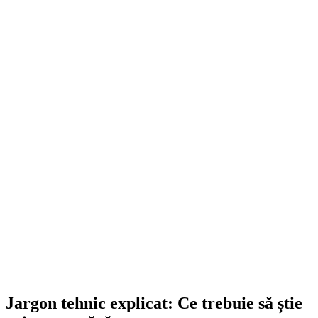
Copertină Auto Laterală Retrac...
947,80
lei
ADD TO CART
Jargon tehnic explicat: Ce trebuie să știe