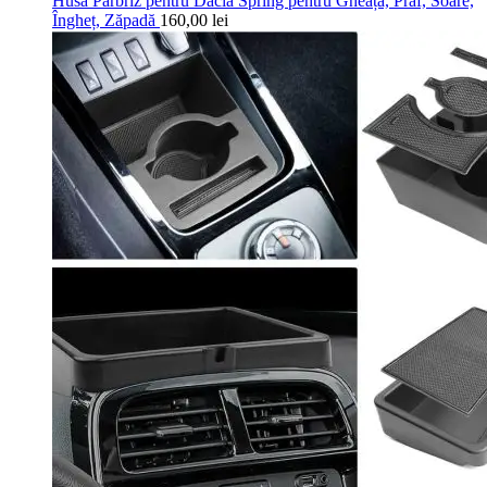
Husă Parbriz pentru Dacia Spring pentru Gheață, Praf, Soare,
Îngheț, Zăpadă
160,00
lei