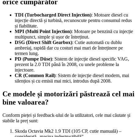
orice cumpărător
TDI (Turbocharged Direct Injection)
: Motoare diesel cu
injecție directă și turbină, recunoscute pentru consumul redus
și fiabilitate.
MPI (Multi Point Injection)
: Motoare pe benzină cu injecție
multipunct, simple și ușor de întreținut.
DSG (Direct Shift Gearbox)
: Cutie automată cu dublu
ambreiaj, rapidă dar cu costuri mai mari de întreținere pe
termen lung.
PD (Pumpe Düse)
: Sistem de injecție diesel specific VAG,
prezent la 2.0 TDI până în 2008, cu unele probleme la
injectoare.
CR (Common Rail)
: Sistem de injecție diesel modern, mai
silențios și cu emisii mai mici, introdus după 2008.
Ce modele și motorizări păstrează cel mai
bine valoarea?
Conform pieței și feedback-ului de la utilizatori, cele mai căutate și
stabile la preț sunt:
Skoda Octavia Mk2 1.9 TDI (105 CP, cutie manuală) –
considerată „mașina indestructibilă”