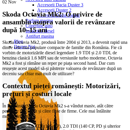
02
Nov
Accesorii Dacia Duster 3
Accesorii Duster 2
Skoda Octavia Mk2: O privire de
Accesorii Dacia Jogger
Parfum masina
ansamblu asupra valorii de revânzare
Copertine auto
după 10–15 ani
Incalzitor diesel
Antifurt masina
Blog
Skoda Octavia Mk2, produsă între 2004 și 2013, a devenit rapid una
Despre Noi
dintre cele mai populare compacte de familie din România. Fie că
vorbim de motorizările diesel legendare 1.9 TDI și 2.0 TDI, de
benzina clasică 1.6 MPI sau de versiunile turbo moderne, Octavia
Mk2 a fost și rămâne un reper pe piața second hand. Dar cum
reușește acest model să-și păstreze valoarea de revânzare după un
deceniu sau chiar mai mult de utilizare?
Contextul pieței românești: Motorizări,
prețuri și costuri locale
În România, Skoda Octavia Mk2 s-a vândut masiv, atât către
persoane fizice, cât și către flote de firme. Cele mai întâlnite
motorizări sunt:
Diesel: 1.9 TDI (105 CP), 2.0 TDI (140 CP, PD și ulterior