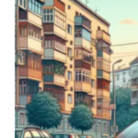
Navigatie Duster 2011
Navigatie Duster 2019
Audi
Navigatie Audi A3 8p
Navigatie Audi A4
Navigatie Audi A4 B6
Navigatie Audi A4 B7
Navigatie Audi A4 B8
Navigatie Audi A5
Navigatie Audi A6 C5
Navigatie Audi A6 C6
Navigatie Audi A6 C7
Navigatie Audi Q5
Ford
Navigație Ford Fiesta
Navigație Ford Focus 1
Navigație Ford Focus 2
Navigație Ford Focus MK3
Navigație Ford Mondeo MK3
Navigație Ford Mondeo MK4
Navigație Ford Transit
Mercedes
Navigație Mercedes C Class W203
Navigație Mercedes C Class W204
Navigație Mercedes W203