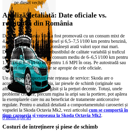
pe diesel vechi)
Analiză detaliată: Date oficiale vs.
realitatea din România
Deși Skoda Octavia Mk2 a fost promovată cu un consum mixt de
4,5–5,5 l/100 km pentru diesel și 6,5–7,5 l/100 km pentru benzină,
realitatea de pe drumurile românești arată valori ușor mai mari.
Drumurile denivelate, combustibilul de calitate variabilă și traficul
urban aglomerat duc la un consum mediu de 6–6,5 l/100 km pentru
1.9 TDI și 8–9 l/100 km pentru 1.6 MPI în oraș. Pe autostradă sau
drumuri naționale, valorile se apropie de cele oficiale.
Un alt aspect important este rețeaua de service: Skoda are o
acoperire bună în România, iar piesele de schimb (originale sau
aftermarket) sunt ușor de găsit și la prețuri decente. Totuși, unele
probleme cronice, precum rugina la aripi sau la portiere, pot apărea
la exemplarele care nu au beneficiat de tratamente anticorozive
regulate. Pentru o analiză detaliată a comportamentului caroseriei și
vopselei la Skoda Octavia Mk2, vezi articolul
cum se comportă în
timp caroseria și vopseaua la Skoda Octavia Mk2
.
0
items
0,00
lei
Costuri de întreținere și piese de schimb