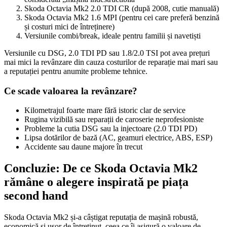
Skoda Octavia Mk2 2.0 TDI CR (după 2008, cutie manuală)
Skoda Octavia Mk2 1.6 MPI (pentru cei care preferă benzină
și costuri mici de întreținere)
Versiunile combi/break, ideale pentru familii și navetiști
Versiunile cu DSG, 2.0 TDI PD sau 1.8/2.0 TSI pot avea prețuri
mai mici la revânzare din cauza costurilor de reparație mai mari sau
a reputației pentru anumite probleme tehnice.
Ce scade valoarea la revânzare?
Kilometrajul foarte mare fără istoric clar de service
Rugina vizibilă sau reparații de caroserie neprofesioniste
Probleme la cutia DSG sau la injectoare (2.0 TDI PD)
Lipsa dotărilor de bază (AC, geamuri electrice, ABS, ESP)
Accidente sau daune majore în trecut
Concluzie: De ce Skoda Octavia Mk2
rămâne o alegere inspirată pe piața
second hand
Skoda Octavia Mk2 și-a câștigat reputația de mașină robustă,
economică și ușor de întreținut, ceea ce îi asigură o valoare de