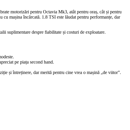
rate motorizări pentru Octavia Mk3, atât pentru oraș, cât și pentru
 sau cu mașina încărcată. 1.8 TSI este lăudat pentru performanțe, dar
alii suplimentare despre fiabilitate și costuri de exploatare.
modeste.
 apreciat pe piața second hand.
e și întreținere, dar merită pentru cine vrea o mașină „de viitor”.