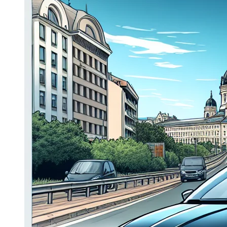
Dacia Duster
Navigatie Duster 2011
Navigatie Duster 2019
Audi
Navigatie Audi A3 8p
Navigatie Audi A4
Navigatie Audi A4 B6
Navigatie Audi A4 B7
Navigatie Audi A4 B8
Navigatie Audi A5
Navigatie Audi A6 C5
Navigatie Audi A6 C6
Navigatie Audi A6 C7
Navigatie Audi Q5
Ford
Navigație Ford Fiesta
Navigație Ford Focus 1
Navigație Ford Focus 2
Navigație Ford Focus MK3
Navigație Ford Mondeo MK3
Navigație Ford Mondeo MK4
Navigație Ford Transit
Mercedes
Navigație Mercedes C Class W203
Navigație Mercedes C Class W204