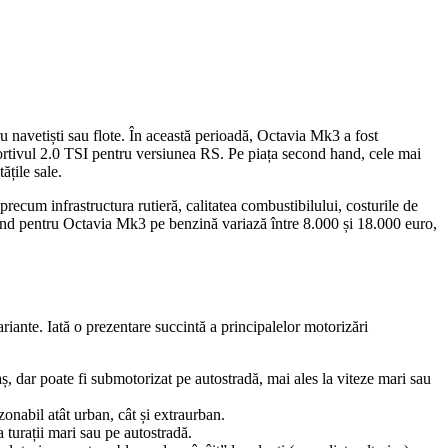
 navetiști sau flote. În această perioadă, Octavia Mk3 a fost
portivul 2.0 TSI pentru versiunea RS. Pe piața second hand, cele mai
țile sale.
recum infrastructura rutieră, calitatea combustibilului, costurile de
hand pentru Octavia Mk3 pe benzină variază între 8.000 și 18.000 euro,
iante. Iată o prezentare succintă a principalelor motorizări
ș, dar poate fi submotorizat pe autostradă, mai ales la viteze mari sau
nabil atât urban, cât și extraurban.
 turații mari sau pe autostradă.