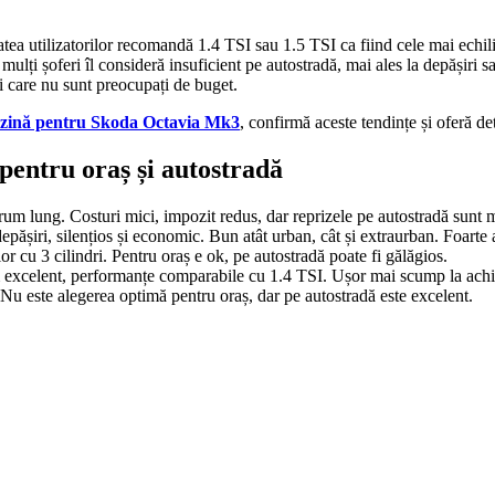
utilizatorilor recomandă 1.4 TSI sau 1.5 TSI ca fiind cele mai echilib
mulți șoferi îl consideră insuficient pe autostradă, mai ales la depășiri
ei care nu sunt preocupați de buget.
enzină pentru Skoda Octavia Mk3
, confirmă aceste tendințe și oferă det
 pentru oraș și autostradă
a drum lung. Costuri mici, impozit redus, dar reprizele pe autostradă sunt 
depășiri, silențios și economic. Bun atât urban, cât și extraurban. Foarte
r cu 3 cilindri. Pentru oraș e ok, pe autostradă poate fi gălăgios.
excelent, performanțe comparabile cu 1.4 TSI. Ușor mai scump la achiziți
. Nu este alegerea optimă pentru oraș, dar pe autostradă este excelent.