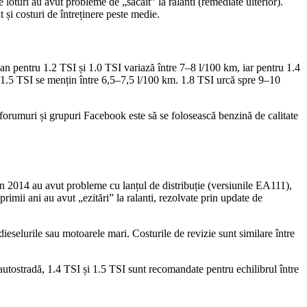
oturi au avut probleme de „sâcâit” la ralanti (remediate ulterior).
 și costuri de întreținere peste medie.
 pentru 1.2 TSI și 1.0 TSI variază între 7–8 l/100 km, iar pentru 1.4
4/1.5 TSI se mențin între 6,5–7,5 l/100 km. 1.8 TSI urcă spre 9–10
e forumuri și grupuri Facebook este să se folosească benzină de calitate
 în 2014 au avut probleme cu lanțul de distribuție (versiunile EA111),
rimii ani au avut „ezitări” la ralanti, rezolvate prin update de
ieselurile sau motoarele mari. Costurile de revizie sunt similare între
 autostradă, 1.4 TSI și 1.5 TSI sunt recomandate pentru echilibrul între