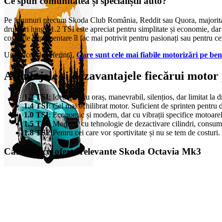
Ce spun comunitatea și specialiștii auto?
Pe forumuri precum Skoda Club România, Reddit sau Quora, majoritatea 
drumuri lungi. 1.2 TSI este apreciat pentru simplitate și economie, dar 
costurile suplimentare îl fac mai potrivit pentru pasionați sau pentru c
Un articol de referință,
Care sunt cele mai fiabile motorizări pe b
Avantajele și dezavantajele fiecărui motor
1.2 TSI
: Ideal pentru oraș, manevrabil, silențios, dar limitat l
1.4 TSI
: Cel mai echilibrat motor. Suficient de sprinten pentru 
1.0 TSI
: Economic și modern, dar cu vibrații specifice motoarelo
1.5 TSI
: Modern, cu tehnologie de dezactivare cilindri, consum 
1.8 TSI
: Pentru cei care vor sportivitate și nu se tem de costuri
Carousel cu oferte relevante Skoda Octavia Mk3
0
items
0,00
lei