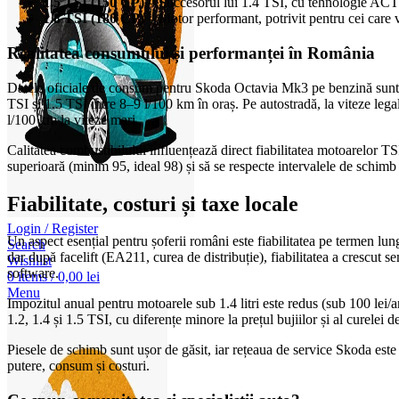
1.5 TSI (150 CP)
– Succesorul lui 1.4 TSI, cu tehnologie ACT (d
1.8 TSI (180 CP)
– Motor performant, potrivit pentru cei care vo
Realitatea consumului și performanței în România
Datele oficiale de consum pentru Skoda Octavia Mk3 pe benzină sunt ad
TSI și 1.5 TSI între 8–9 l/100 km în oraș. Pe autostradă, la viteze le
l/100 km la viteze mari.
Calitatea combustibilului influențează direct fiabilitatea motoarelor T
superioară (minim 95, ideal 98) și să se respecte intervalele de schimb p
Fiabilitate, costuri și taxe locale
Login / Register
Un aspect esențial pentru șoferii români este fiabilitatea pe termen lu
Search
dar după facelift (EA211, curea de distribuție), fiabilitatea a crescut s
Wishlist
software.
0
items
/
0,00
lei
Menu
Impozitul anual pentru motoarele sub 1.4 litri este redus (sub 100 lei/a
1.2, 1.4 și 1.5 TSI, cu diferențe minore la prețul bujiilor și al curelei de
Piesele de schimb sunt ușor de găsit, iar rețeaua de service Skoda este 
putere, consum și costuri.