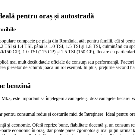
eală pentru oraș și autostradă
onibile
ulare compacte pe piața din România, atât pentru familii, cât și pentru
1.2 TSI și 1.4 TSI, până la 1.0 TSI, 1.5 TSI și 1.8 TSI, culminând cu s
0/150 CP), 1.0 TSI (115 CP) și 1.5 TSI (150 CP), fiecare cu particularită
plică mai mult decât datele oficiale de consum sau performanță. Factori p
tea pieselor de schimb joacă un rol esențial. În plus, prețurile second 
pe benzină
k3, este important să înțelegem avantajele și dezavantajele fiecărei var
r pentru consumul redus și costurile mici de întreținere. Ideal pentru ora
 și economie. Oferă reprize bune, fiabilitate decentă și un consum rezo
Foarte economic în oraș, dar poate părea zgomotos și mai puțin rafinat la