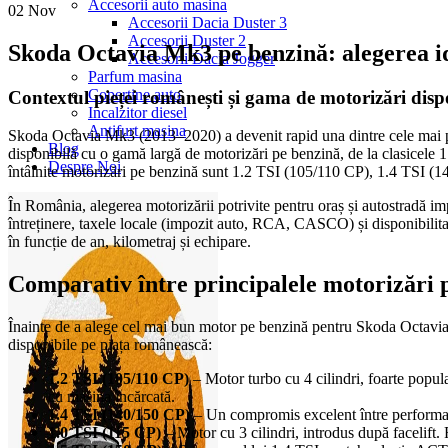
Accesorii auto masina
02
Nov
Accesorii Dacia Duster 3
Accesorii Duster 2
Skoda Octavia Mk3 pe benzină: alegerea id
Accesorii Dacia Jogger
Parfum masina
Copertine auto
Contextul pieței românești și gama de motorizări disp
Incalzitor diesel
Antifurt masina
Skoda Octavia Mk3 (2013–2020) a devenit rapid una dintre cele mai pop
Blog
disponibilă cu o gamă largă de motorizări pe benzină, de la clasicele 
Despre Noi
întâlnite motorizări pe benzină sunt 1.2 TSI (105/110 CP), 1.4 TSI (14
În România, alegerea motorizării potrivite pentru oraș și autostradă im
întreținere, taxele locale (impozit auto, RCA, CASCO) și disponibilita
în funcție de an, kilometraj și echipare.
Comparativ între principalele motorizări 
Înainte de a alege cel mai bun motor pe benzină pentru Skoda Octavia M
disponibile pe piața românească:
1.2 TSI (105/110 CP)
– Motor turbo cu 4 cilindri, foarte popula
cu mașina încărcată.
1.4 TSI (140/150 CP)
– Un compromis excelent între performanță
1.0 TSI (115 CP)
– Motor cu 3 cilindri, introdus după facelift. 