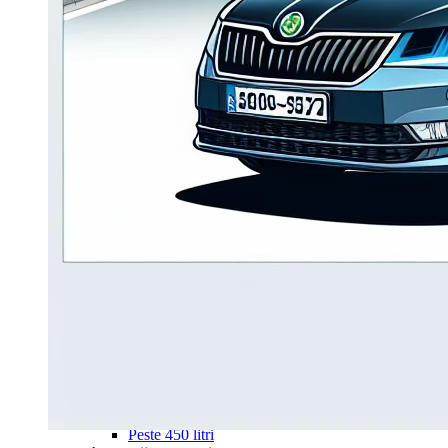
Navigație Mercedes W203
Navigație Mercedes W204
Navigație Mercedes W211
Navigație Mercedes Sprinter
Passat
Navigație Passat B5
Navigație Passat B5 5
Navigație Passat B6
Navigație Passat B7
Navigație Passat B8
Navigație Passat CC
Skoda
Navigație Skoda Fabia 1
Navigație Skoda Fabia 2
Navigație Skoda Octavia 1
Navigație Skoda Octavia 2
Navigație Skoda Octavia 3
Navigație Skoda Rapid
Navigație Skoda Superb 1
Navigație Skoda Superb 2
Navigație Toyota Avensis T25
Portbagaj Plafon Auto
Sub 350 Litri
Peste 350 Litri
Peste 450 litri