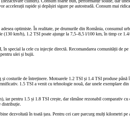
ezactivare cilindri). Consum foarte bun, performanțe solide, dar unele l
r accelerații rapide și depășiri sigure pe autostradă. Consum mai ridicat
esea optimiste. În realitate, pe drumurile din România, consumul urban
gale (130 km/h), 1.2 TSI poate ajunge la 7,5–8,5 l/100 km, în timp ce 1.
SI, în special la cele cu injecție directă. Recomandarea comunității de p
entru ulei și bujii.
ng și costurile de întreținere. Motoarele 1.2 TSI și 1.4 TSI produse până
emnificativ. 1.5 TSI a venit cu tehnologie nouă, dar unele exemplare din p
n), iar pentru 1.5 și 1.8 TSI crește, dar rămâne rezonabil comparativ cu d
 distribuție.
bine dezvoltată în toată țara. Pentru cei care parcurg mulți kilometri pe