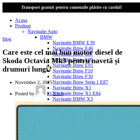
Transport gratuit pentru comenzile plătite cu cardul!
Acasa
Produse
Navigatie Auto
BMW
blog
Navigație BMW E39
Navigatie Bmw E46
Care este cel mai bun motor diesel de
Navigatie Bmw E87
Skoda Octavia Mk3 pentru navetă și
Navigatie Bmw E90
Navigatie Bmw E91
drumuri lungi?
Navigatie Bmw F10
Navigatie Bmw F30
Navigatie Bmw Seria 1 E87
November 2, 2025
Navigatie Bmw X1
Navigatie Bmw X1 E84
Posted by
ELENA
Navigatie BMW X3
Navigatie BMW X3 E83
Navigatie BMW X3 f25
Dacia Logan
Navigație Dacia Logan 1 (2004–2012)
Navigație Dacia Logan 2 (2012–2020)
Navigație Dacia Logan 3 (2020–Prezent)
Dacia Duster