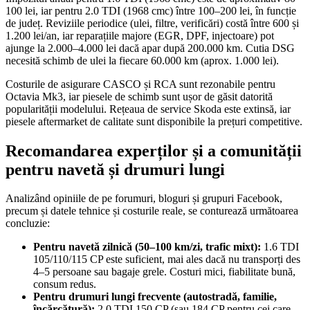
100 lei, iar pentru 2.0 TDI (1968 cmc) între 100–200 lei, în funcție
de județ. Reviziile periodice (ulei, filtre, verificări) costă între 600 și
1.200 lei/an, iar reparațiile majore (EGR, DPF, injectoare) pot
ajunge la 2.000–4.000 lei dacă apar după 200.000 km. Cutia DSG
necesită schimb de ulei la fiecare 60.000 km (aprox. 1.000 lei).
Costurile de asigurare CASCO și RCA sunt rezonabile pentru
Octavia Mk3, iar piesele de schimb sunt ușor de găsit datorită
popularității modelului. Rețeaua de service Skoda este extinsă, iar
piesele aftermarket de calitate sunt disponibile la prețuri competitive.
Recomandarea experților și a comunității
pentru navetă și drumuri lungi
Analizând opiniile de pe forumuri, bloguri și grupuri Facebook,
precum și datele tehnice și costurile reale, se conturează următoarea
concluzie:
Pentru navetă zilnică (50–100 km/zi, trafic mixt):
1.6 TDI
105/110/115 CP este suficient, mai ales dacă nu transporți des
4–5 persoane sau bagaje grele. Costuri mici, fiabilitate bună,
consum redus.
Pentru drumuri lungi frecvente (autostradă, familie,
încărcătură):
2.0 TDI 150 CP (sau 184 CP pentru cei care