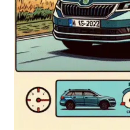
Navigație Mercedes W204
Navigație Mercedes W211
Navigație Mercedes Sprinter
Passat
Navigație Passat B5
Navigație Passat B5 5
Navigație Passat B6
Navigație Passat B7
Navigație Passat B8
Navigație Passat CC
Skoda
Navigație Skoda Fabia 1
Navigație Skoda Fabia 2
Navigație Skoda Octavia 1
Navigație Skoda Octavia 2
Navigație Skoda Octavia 3
Navigație Skoda Rapid
Navigație Skoda Superb 1
Navigație Skoda Superb 2
Navigație Toyota Avensis T25
Portbagaj Plafon Auto
Sub 350 Litri
Peste 350 Litri
Peste 450 litri
Accesorii auto masina