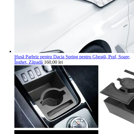
Husă Parbriz pentru Dacia Spring pentru Gheață, Praf, Soare,
Îngheț, Zăpadă
160,00
lei