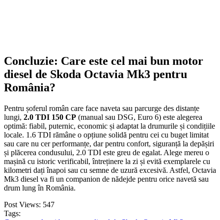
Concluzie: Care este cel mai bun motor
diesel de Skoda Octavia Mk3 pentru
România?
Pentru șoferul român care face naveta sau parcurge des distanțe
lungi,
2.0 TDI 150 CP
(manual sau DSG, Euro 6) este alegerea
optimă: fiabil, puternic, economic și adaptat la drumurile și condițiile
locale. 1.6 TDI rămâne o opțiune solidă pentru cei cu buget limitat
sau care nu cer performanțe, dar pentru confort, siguranță la depășiri
și plăcerea condusului, 2.0 TDI este greu de egalat. Alege mereu o
mașină cu istoric verificabil, întreținere la zi și evită exemplarele cu
kilometri dați înapoi sau cu semne de uzură excesivă. Astfel, Octavia
Mk3 diesel va fi un companion de nădejde pentru orice navetă sau
drum lung în România.
Post Views:
547
Tags: