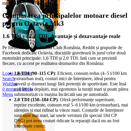
motorizare și stilul de condus.
Compararea principalelor motoare diesel
pentru Octavia Mk3
1.6 TDI vs 2.0 TDI: Avantaje și dezavantaje reale
Pe forumuri precum Skoda Club România, Reddit și grupurile de
Facebook dedicate Octavia, discuțiile gravitează în jurul celor două
motorizări principale: 1.6 TDI și 2.0 TDI. Iată cum se prezintă
fiecare, cu accent pe realitatea drumurilor din România:
Login / Register
1.6 TDI (90–115 CP)
: Eficient, consum redus (4–5 l/100 km
Search
extraurban real), costuri mici de întreținere, ideal pentru
Wishlist
navetă și drumuri lungi fără pretenții de sportivitate. Este însă
0
items
/
0,00
lei
mai lent la depășiri, mai zgomotos la turații mari și poate părea
Menu
submotorizat cu mașina încărcată sau pe autostradă.
2.0 TDI (150–184 CP)
: Oferă performanțe superioare,
reprize excelente, consum real 5–6 l/100 km (extraurban), mai
silențios și mai rafinat la viteze mari. Costurile de întreținere
sunt ușor mai mari, iar unele versiuni (în special 184 CP
DSG) pot avea costuri ridicate la reparații dacă nu au fost
întreținute corect.