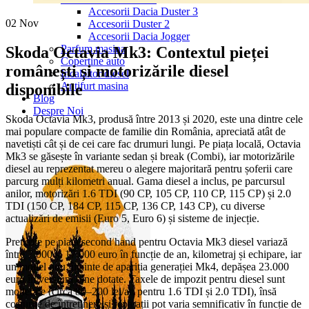
Accesorii Dacia Duster 3
02
Nov
Accesorii Duster 2
Accesorii Dacia Jogger
Parfum masina
Skoda Octavia Mk3: Contextul pieței
Copertine auto
românești și motorizările diesel
Incalzitor diesel
Antifurt masina
disponibile
Blog
Despre Noi
Skoda Octavia Mk3, produsă între 2013 și 2020, este una dintre cele
mai populare compacte de familie din România, apreciată atât de
navetiști cât și de cei care fac drumuri lungi. Pe piața locală, Octavia
Mk3 se găsește în variante sedan și break (Combi), iar motorizările
diesel au reprezentat mereu o alegere majoritară pentru șoferii care
parcurg mulți kilometri anual. Gama diesel a inclus, pe parcursul
anilor, motorizări 1.6 TDI (90 CP, 105 CP, 110 CP, 115 CP) și 2.0
TDI (150 CP, 184 CP, 115 CP, 136 CP, 143 CP), cu diverse
actualizări de emisii (Euro 5, Euro 6) și sisteme de injecție.
Prețurile pe piața second hand pentru Octavia Mk3 diesel variază
între 7.000 și 17.000 euro în funcție de an, kilometraj și echipare, iar
un model nou, înainte de apariția generației Mk4, depășea 23.000
euro în versiuni bine dotate. Taxele de impozit pentru diesel sunt
moderate (circa 80–200 lei/an pentru 1.6 TDI și 2.0 TDI), însă
costurile de întreținere și reparații pot varia semnificativ în funcție de