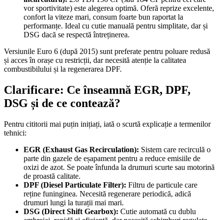
vor sportivitate) este alegerea optimă. Oferă reprize excelente,
confort la viteze mari, consum foarte bun raportat la
performanțe. Ideal cu cutie manuală pentru simplitate, dar și
DSG dacă se respectă întreținerea.
Versiunile Euro 6 (după 2015) sunt preferate pentru poluare redusă
și acces în orașe cu restricții, dar necesită atenție la calitatea
combustibilului și la regenerarea DPF.
Clarificare: Ce înseamnă EGR, DPF,
DSG și de ce contează?
Pentru cititorii mai puțin inițiați, iată o scurtă explicație a termenilor
tehnici:
EGR (Exhaust Gas Recirculation):
Sistem care recirculă o
parte din gazele de eșapament pentru a reduce emisiile de
oxizi de azot. Se poate înfunda la drumuri scurte sau motorină
de proastă calitate.
DPF (Diesel Particulate Filter):
Filtru de particule care
reține funinginea. Necesită regenerare periodică, adică
drumuri lungi la turații mai mari.
DSG (Direct Shift Gearbox):
Cutie automată cu dublu