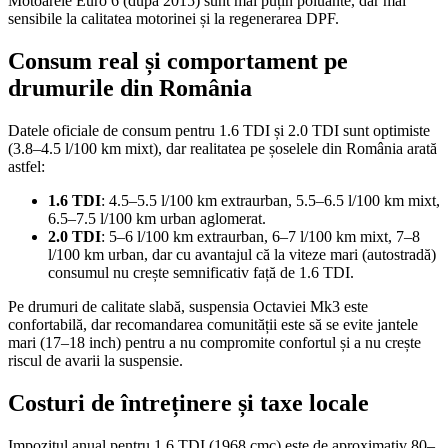
Motoarele Euro 6 (după 2015) sunt mai puțin poluante, dar mai
sensibile la calitatea motorinei și la regenerarea DPF.
Consum real și comportament pe
drumurile din România
Datele oficiale de consum pentru 1.6 TDI și 2.0 TDI sunt optimiste
(3.8–4.5 l/100 km mixt), dar realitatea pe șoselele din România arată
astfel:
1.6 TDI
: 4.5–5.5 l/100 km extraurban, 5.5–6.5 l/100 km mixt,
6.5–7.5 l/100 km urban aglomerat.
2.0 TDI
: 5–6 l/100 km extraurban, 6–7 l/100 km mixt, 7–8
l/100 km urban, dar cu avantajul că la viteze mari (autostradă)
consumul nu crește semnificativ față de 1.6 TDI.
Pe drumuri de calitate slabă, suspensia Octaviei Mk3 este
confortabilă, dar recomandarea comunității este să se evite jantele
mari (17–18 inch) pentru a nu compromite confortul și a nu crește
riscul de avarii la suspensie.
Costuri de întreținere și taxe locale
Impozitul anual pentru 1.6 TDI (1968 cmc) este de aproximativ 80–