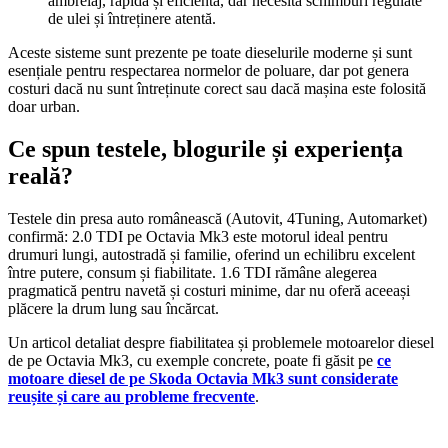
ambreiaj, rapidă și eficientă, dar necesită schimburi regulate
de ulei și întreținere atentă.
Aceste sisteme sunt prezente pe toate dieselurile moderne și sunt
esențiale pentru respectarea normelor de poluare, dar pot genera
costuri dacă nu sunt întreținute corect sau dacă mașina este folosită
doar urban.
Ce spun testele, blogurile și experiența
reală?
Testele din presa auto românească (Autovit, 4Tuning, Automarket)
confirmă: 2.0 TDI pe Octavia Mk3 este motorul ideal pentru
drumuri lungi, autostradă și familie, oferind un echilibru excelent
între putere, consum și fiabilitate. 1.6 TDI rămâne alegerea
pragmatică pentru navetă și costuri minime, dar nu oferă aceeași
plăcere la drum lung sau încărcat.
Un articol detaliat despre fiabilitatea și problemele motoarelor diesel
de pe Octavia Mk3, cu exemple concrete, poate fi găsit pe
ce
motoare diesel de pe Skoda Octavia Mk3 sunt considerate
reușite și care au probleme frecvente
.