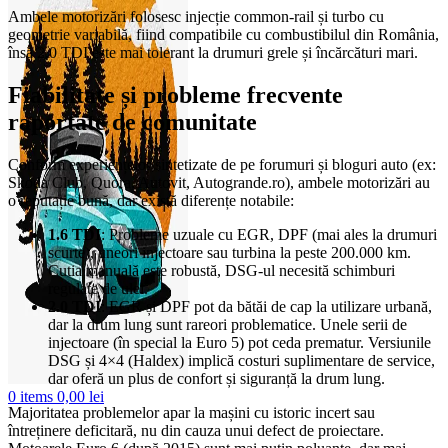
Ambele motorizări folosesc injecție common-rail și turbo cu
geometrie variabilă, fiind compatibile cu combustibilul din România,
însă 2.0 TDI este mai tolerant la drumuri grele și încărcături mari.
Fiabilitate și probleme frecvente
raportate de comunitate
Conform experiențelor sintetizate de pe forumuri și bloguri auto (ex:
Skoda Club, Quora, Autovit, Autogrande.ro), ambele motorizări au
o reputație bună, dar există diferențe notabile:
1.6 TDI
: Probleme uzuale cu EGR, DPF (mai ales la drumuri
scurte), uneori injectoare sau turbina la peste 200.000 km.
Cutia manuală este robustă, DSG-ul necesită schimburi
regulate de ulei.
2.0 TDI
: EGR și DPF pot da bătăi de cap la utilizare urbană,
dar la drum lung sunt rareori problematice. Unele serii de
injectoare (în special la Euro 5) pot ceda prematur. Versiunile
DSG și 4×4 (Haldex) implică costuri suplimentare de service,
dar oferă un plus de confort și siguranță la drum lung.
0
items
0,00
lei
Majoritatea problemelor apar la mașini cu istoric incert sau
întreținere deficitară, nu din cauza unui defect de proiectare.