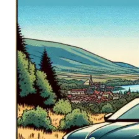
Navigatie Duster 2011
Navigatie Duster 2019
Audi
Navigatie Audi A3 8p
Navigatie Audi A4
Navigatie Audi A4 B6
Navigatie Audi A4 B7
Navigatie Audi A4 B8
Navigatie Audi A5
Navigatie Audi A6 C5
Navigatie Audi A6 C6
Navigatie Audi A6 C7
Navigatie Audi Q5
Ford
Navigație Ford Fiesta
Navigație Ford Focus 1
Navigație Ford Focus 2
Navigație Ford Focus MK3
Navigație Ford Mondeo MK3
Navigație Ford Mondeo MK4
Navigație Ford Transit
Mercedes
Navigație Mercedes C Class W203
Navigație Mercedes C Class W204
Navigație Mercedes W203