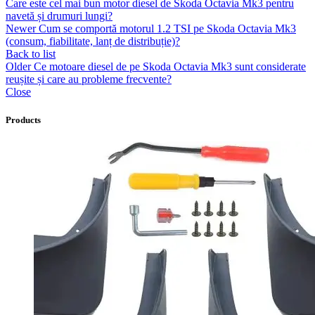
Care este cel mai bun motor diesel de Skoda Octavia Mk3 pentru
navetă și drumuri lungi?
Newer
Cum se comportă motorul 1.2 TSI pe Skoda Octavia Mk3
(consum, fiabilitate, lanț de distribuție)?
Back to list
Older
Ce motoare diesel de pe Skoda Octavia Mk3 sunt considerate
reușite și care au probleme frecvente?
Close
Products